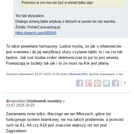
Przecież w cro ma nie być e-winiet tylko alpr.
Też tak słyszałem.
Dlatego dziwią takie artykuły z których w sumie nic nie wynika
Źródło: PolskiCaravaning.pl
https://search.app/4BSAA
To takie powielane farmazony. Ludzie myślą, że jak u orbanowców
jest e-winieta i do jej weryfikacji służy czytanie tablic to i na cro tak
będzie. Jak coś trzeba zrobić elektronicznie to już to jest winieta.
Powtarzają te bzdety tak jak i to że most na Krk jest płatny.
Ostatnio edytowano 23.07.2025 22:04 przez
Marlowe1994
, łącznie edytowano 1 raz
napisał(a)
Użytkownik usunięty
»
23.07.2025 20:25
Zastanawia mnie tylko, dlaczego we we Włoszech, gdzie też
funkcjonuje system bramkowy, nie ma takich problemów, a przecież
ruch na A1, A4 czy A14 jest znacznie większy niż ten pod
Zagrzebiem.