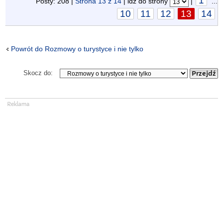
1
Posty: 208 |
Strona
13
z
14
| idź do strony
|
...
10
11
12
13
14
Powrót do Rozmowy o turystyce i nie tylko
Skocz do: