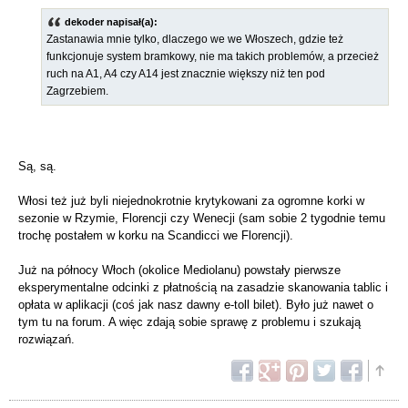
dekoder napisał(a):
Zastanawia mnie tylko, dlaczego we we Włoszech, gdzie też
funkcjonuje system bramkowy, nie ma takich problemów, a przecież
ruch na A1, A4 czy A14 jest znacznie większy niż ten pod
Zagrzebiem.
Są, są.
Włosi też już byli niejednokrotnie krytykowani za ogromne korki w
sezonie w Rzymie, Florencji czy Wenecji (sam sobie 2 tygodnie temu
trochę postałem w korku na Scandicci we Florencji).
Już na północy Włoch (okolice Mediolanu) powstały pierwsze
eksperymentalne odcinki z płatnością na zasadzie skanowania tablic i
opłata w aplikacji (coś jak nasz dawny e-toll bilet). Było już nawet o
tym tu na forum. A więc zdają sobie sprawę z problemu i szukają
rozwiązań.