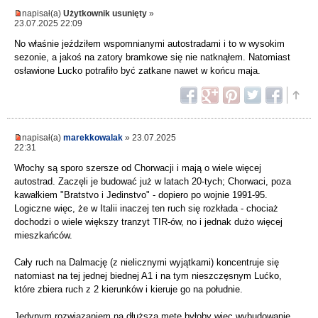
napisał(a)
Użytkownik usunięty
»
23.07.2025 22:09
No właśnie jeździłem wspomnianymi autostradami i to w wysokim
sezonie, a jakoś na zatory bramkowe się nie natknąłem. Natomiast
osławione Lucko potrafiło być zatkane nawet w końcu maja.
napisał(a)
marekkowalak
» 23.07.2025
22:31
Włochy są sporo szersze od Chorwacji i mają o wiele więcej
autostrad. Zaczęli je budować już w latach 20-tych; Chorwaci, poza
kawałkiem "Bratstvo i Jedinstvo" - dopiero po wojnie 1991-95.
Logiczne więc, że w Italii inaczej ten ruch się rozkłada - chociaż
dochodzi o wiele większy tranzyt TIR-ów, no i jednak dużo więcej
mieszkańców.
Cały ruch na Dalmację (z nielicznymi wyjątkami) koncentruje się
natomiast na tej jednej biednej A1 i na tym nieszczęsnym Lućko,
które zbiera ruch z 2 kierunków i kieruje go na południe.
Jedynym rozwiązaniem na dłuższą metę byłoby więc wybudowanie