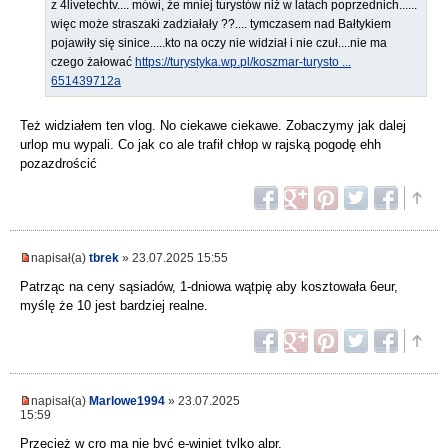
z 4livetechtv.... mówi, że mniej turystów niż w latach poprzednich......
więc może straszaki zadziałały ??.... tymczasem nad Bałtykiem
pojawiły się sinice.....kto na oczy nie widział i nie czuł....nie ma
czego żałować
https://turystyka.wp.pl/koszmar-turysto ...
651439712a
Też widziałem ten vlog. No ciekawe ciekawe. Zobaczymy jak dalej
urlop mu wypali. Co jak co ale trafił chłop w rajską pogodę ehh
pozazdrościć
napisał(a)
tbrek
» 23.07.2025 15:55
Patrząc na ceny sąsiadów, 1-dniowa wątpię aby kosztowała 6eur,
myślę że 10 jest bardziej realne.
napisał(a)
Marlowe1994
» 23.07.2025
15:59
Przecież w cro ma nie być e-winiet tylko alpr.