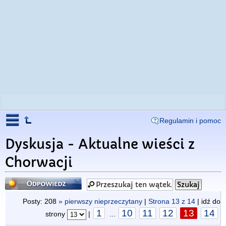
Regulamin i pomoc
Dyskusja - Aktualne wieści z
Chorwacji
Odpowiedz
Posty: 208
» pierwszy nieprzeczytany
|
Strona
13
z
14
| idź do
1
10
11
12
13
14
strony
|
...