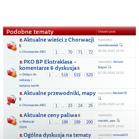
Podobne tematy
Ostatni post
Aktualne wieści z Chorwacji
napisał(a)
marekkowalak
06.08.2026 10:55
w
Chorwackie ABC
1
70
71
72
...
PKO BP Ekstraklasa -
napisał(a)
Janusz
komentarze & dyskusja
Bajcer
07.08.2026 23:01
w
Dołącz do
1
518
519
520
...
zabawy i
wytypuj wyniki
Aktualne przewodniki, mapy
napisał(a)
Mesiah78
29.06.2025 14:29
w
Chorwackie ABC
1
23
24
25
...
Aktualne ceny paliwa
napisał(a)
maciek_apo
w
Wakacje
1
198
199
200
...
05.08.2026 14:01
2026
Ogólna dyskusja na tematy
napisał(a)
romuald22