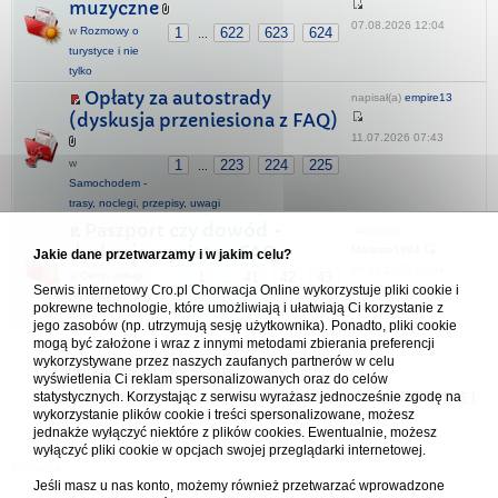
muzyczne
07.08.2026 12:04
w
Rozmowy o
1
622
623
624
...
turystyce i nie
tylko
Opłaty za autostrady
napisał(a)
empire13
(dyskusja przeniesiona z FAQ)
11.07.2026 07:43
w
1
223
224
225
...
Samochodem -
trasy, noclegi, przepisy, uwagi
Paszport czy dowód -
napisał(a)
dyskusja wycieta z FAQ
Marlowe1994
Jakie dane przetwarzamy i w jakim celu?
08.08.2025 10:34
w
Ceny, usługi,
1
41
42
43
...
Serwis internetowy Cro.pl Chorwacja Online wykorzystuje pliki cookie i
przepisy, porady
pokrewne technologie, które umożliwiają i ułatwiają Ci korzystanie z
różne
jego zasobów (np. utrzymują sesję użytkownika). Ponadto, pliki cookie
mogą być założone i wraz z innymi metodami zbierania preferencji
wykorzystywane przez naszych zaufanych partnerów w celu
Forum Chorwacja Online - Cro.pl
wyświetlenia Ci reklam spersonalizowanych oraz do celów
statystycznych. Korzystając z serwisu wyrażasz jednocześnie zgodę na
Usuń ciasteczka
• Strefa czasowa: UTC + 1 (Polska - czas zimowy) [
DST
]
wykorzystanie plików cookie i treści spersonalizowane, możesz
jednakże wyłączyć niektóre z plików cookies. Ewentualnie, możesz
wyłączyć pliki cookie w opcjach swojej przeglądarki internetowej.
Jeśli masz u nas konto, możemy również przetwarzać wprowadzone