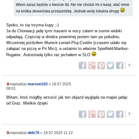
Wiem zaraz będzie o kwocie itd. Ale nie chodzi mi o kasę, stać mnie
na krótka słoweńska przejażdżkę. Jednak wolę lokalna drogę
Spoko, to się trzyma kupy ;-)
Ja do Chorwacji jadę tymi trasami w nocy zatem w sumie widoki
odpadają. Częściej w drodze powrotnej jestem tam po południu.
Wcześniej jeździłem Mureck-Lenart-Ptuj-Cvetlin (czasem udało się
załapać na pizzę w Pri Mici), a ostatnio to właśnie Spielfeld-Maribor-
Rogatec. Autostradą tylko raz jechałem w SLO
napisał(a)
marson102
» 18.07.2025
08:01
Witam, ktoś mógłby wrzucić jak ten objazd wygląda na mapie jadąc
od Graz. Wielkie dzięki
napisał(a)
dids76
» 18.07.2025 11:22