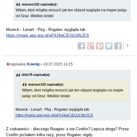
marson102 napisał(a):
Witam, ktoś mógłby wrzucić jak ten objazd wygląda na mapie jadąc
od Graz. Wielkie dzięki
Mureck - Lenart - Ptuj - Rogatec wygląda tak:
https://maps.app.goo.gl/aF4J4wCiEUzLWz2C6
napisał(a)
Koenig
» 18.07.2025 14:25
dids76 napisał(a):
marson102 napisał(a):
Witam, ktoś mógłby wrzucić jak ten objazd wygląda na mapie
jadąc od Graz. Wielkie dzięki
Mureck - Lenart - Ptuj - Rogatec wygląda tak:
https://maps.app.goo.gl/aF4J4wCiEUzLWz2C6
Z ciekawości - dlaczego Roagtec a nie Cvetlin? Lepsza droga? Przez
Cvetlin jechałem kilka razy, przez Rogatec nigdy.