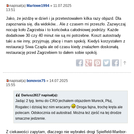
napisał(a)
Marlowe1994
» 11.07.2025
13:51
Jako, że jeżdżę w dzień i ja przetestowałem kilka razy objazd. Dla
zapoznania się, dla widoków... Ale z czasem mi przeszło. Zazwyczaj
nocuję koło Zagrzebia i to końcówka całodniowej podróży. Każde
dodatkowe 30 czy 40 minut nie są mi potrzebne. Koszt autostrady
taki a nie inny, przyjmuję, płacę i mam spokój. Kiedyś korzystałem z
restauracji Siwa Czapla ale od czasu kiedy znalazłem doskonałą
restaurację przed Zagrzebiem to dałem sobie spokój.
napisał(a)
bonovox75
» 14.07.2025
15:55
Dariusz2617 napisał(a):
Jadąc 2 tyg. temu do CRO jechałem objazdem Mureck, Ptuj,
Rogatec i dzisiaj tez nim wracamy
Droga fajna, trochę kręta ale
polecam. Odskocznia od autostrad. Można też zjeść na tej drodze
smaczne jedzenie.
Z ciekawości zapytam, dlaczego nie wybrałeś drogi Spielfeld-Maribor-