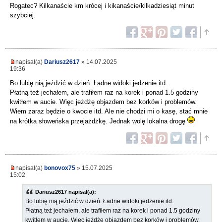
Rogatec? Kilkanaście km krócej i kikanaście/kilkadziesiąt minut
szybciej.
napisał(a)
Dariusz2617
» 14.07.2025
19:36
Bo lubię nią jeździć w dzień. Ładne widoki jedzenie itd.
Płatną też jechałem, ale trafiłem raz na korek i ponad 1.5 godziny
kwitłem w aucie. Więc jeżdżę objazdem bez korków i problemów.
Wiem zaraz będzie o kwocie itd. Ale nie chodzi mi o kasę, stać mnie
na krótka słoweńska przejażdżkę. Jednak wolę lokalna drogę
napisał(a)
bonovox75
» 15.07.2025
15:02
Dariusz2617 napisał(a):
Bo lubię nią jeździć w dzień. Ładne widoki jedzenie itd.
Płatną też jechałem, ale trafiłem raz na korek i ponad 1.5 godziny
kwitłem w aucie. Więc jeżdżę objazdem bez korków i problemów.