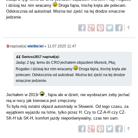
i dzisiaj tez nim wracamy
Droga fajna, trochę kręta ale polecam.
Odskocznia od autostrad. Można też zjeść na tej drodze smaczne
jedzenie.
napisał(a)
wielbiciel
» 11.07.2025 11:47
Dariusz2617 napisał(a):
Jadąc 2 tyg. temu do CRO jechałem objazdem Mureck, Ptuj,
Rogatec i dzisiaj tez nim wracamy
Droga fajna, trochę kręta ale
polecam. Odskocznia od autostrad. Można też zjeść na tej drodze
smaczne jedzenie.
Jechałem w 2013r
, fajna ale w dzień, nie wyobrażam żeby jechać
nią w nocy jak kierowca jest zmęczony.
To była mój ostatni objazd autostrady w Słowenii. Od tego czasu, za
wyjątkiem wyjazdu na Istrie, tylko przez H. Czy to CZ-A-H czy CZ-
SK-H lub SK-H, komfort jazdy nieporównywalny, czas ten sam.