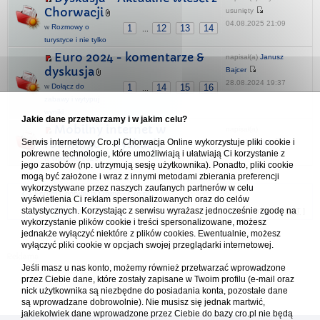
Chorwacji
usunięty
04.08.2025 21:09
w
Rozmowy o
1
12
13
14
...
turystyce i nie tylko
Euro 2024 - komentarze &
napisał(a)
Janusz
dyskusja
Bajcer
28.08.2024 19:37
w
Dołącz do
1
14
15
16
...
zabawy i wytypuj
wyniki
Jakie dane przetwarzamy i w jakim celu?
Mobilny internet w
napisał(a)
Serwis internetowy Cro.pl Chorwacja Online wykorzystuje pliki cookie i
roamingu - dyskusja
marekkowalak
pokrewne technologie, które umożliwiają i ułatwiają Ci korzystanie z
26.05.2026 18:44
w
Wakacje 2026
jego zasobów (np. utrzymują sesję użytkownika). Ponadto, pliki cookie
mogą być założone i wraz z innymi metodami zbierania preferencji
wykorzystywane przez naszych zaufanych partnerów w celu
Forum Chorwacja Online - Cro.pl
wyświetlenia Ci reklam spersonalizowanych oraz do celów
statystycznych. Korzystając z serwisu wyrażasz jednocześnie zgodę na
Usuń ciasteczka
• Strefa czasowa: UTC + 1 (Polska - czas zimowy) [
DST
]
wykorzystanie plików cookie i treści spersonalizowane, możesz
jednakże wyłączyć niektóre z plików cookies. Ewentualnie, możesz
wyłączyć pliki cookie w opcjach swojej przeglądarki internetowej.
Jeśli masz u nas konto, możemy również przetwarzać wprowadzone
przez Ciebie dane, które zostały zapisane w Twoim profilu (e-mail oraz
nick użytkownika są niezbędne do posiadania konta, pozostałe dane
są wprowadzane dobrowolnie). Nie musisz się jednak martwić,
jakiekolwiek dane wprowadzone przez Ciebie do bazy cro.pl nie będą