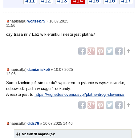
411
412
413
414
415
416
417
napisał(a)
wojteek75
» 10.07.2025
11:56
czy trasa nr 7 E61 w kierunku Triestu jest platna?
napisał(a)
damianisko5
» 10.07.2025
12:06
Samodzielnie już się nie da? wpisałem to pytanie w wyszukiwarkę,
odpowiedź padła w ciągu 1 sekundy.
A reszta jest tu
https://vignetteslovenia.si/pl/platne-drogi-slowenia/
napisał(a)
dids76
» 10.07.2025 14:46
Mesiah78 napisał(a):