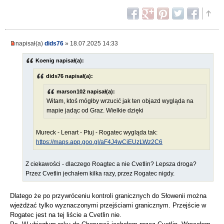
napisał(a)
dids76
» 18.07.2025 14:33
Koenig napisał(a):
dids76 napisał(a):
marson102 napisał(a):
Witam, ktoś mógłby wrzucić jak ten objazd wygląda na
mapie jadąc od Graz. Wielkie dzięki
Mureck - Lenart - Ptuj - Rogatec wygląda tak:
https://maps.app.goo.gl/aF4J4wCiEUzLWz2C6
Z ciekawości - dlaczego Roagtec a nie Cvetlin? Lepsza droga?
Przez Cvetlin jechałem kilka razy, przez Rogatec nigdy.
Dlatego że po przywróceniu kontroli granicznych do Słowenii można
wjeżdżać tylko wyznaczonymi przejściami granicznym. Przejście w
Rogatec jest na tej liście a Cvetlin nie.