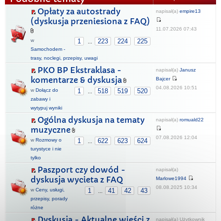
Opłaty za autostrady
napisał(a)
empire13
(dyskusja przeniesiona z FAQ)
11.07.2026 07:43
w
1
223
224
225
...
Samochodem -
trasy, noclegi, przepisy, uwagi
PKO BP Ekstraklasa -
napisał(a)
Janusz
komentarze & dyskusja
Bajcer
04.08.2026 10:51
w
Dołącz do
1
518
519
520
...
zabawy i
wytypuj wyniki
Ogólna dyskusja na tematy
napisał(a)
romuald22
muzyczne
07.08.2026 12:04
w
Rozmowy o
1
622
623
624
...
turystyce i nie
tylko
Paszport czy dowód -
napisał(a)
dyskusja wycieta z FAQ
Marlowe1994
08.08.2025 10:34
w
Ceny, usługi,
1
41
42
43
...
przepisy, porady
różne
Dyskusja - Aktualne wieści z
napisał(a) Użytkownik