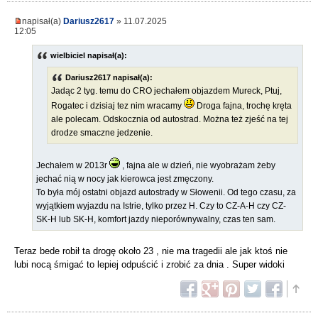
napisał(a)
Dariusz2617
» 11.07.2025
12:05
wielbiciel napisał(a):
Dariusz2617 napisał(a):
Jadąc 2 tyg. temu do CRO jechałem objazdem Mureck, Ptuj,
Rogatec i dzisiaj tez nim wracamy
Droga fajna, trochę kręta
ale polecam. Odskocznia od autostrad. Można też zjeść na tej
drodze smaczne jedzenie.
Jechałem w 2013r
, fajna ale w dzień, nie wyobrażam żeby
jechać nią w nocy jak kierowca jest zmęczony.
To była mój ostatni objazd autostrady w Słowenii. Od tego czasu, za
wyjątkiem wyjazdu na Istrie, tylko przez H. Czy to CZ-A-H czy CZ-
SK-H lub SK-H, komfort jazdy nieporównywalny, czas ten sam.
Teraz bede robił ta drogę około 23 , nie ma tragedii ale jak ktoś nie
lubi nocą śmigać to lepiej odpuścić i zrobić za dnia . Super widoki