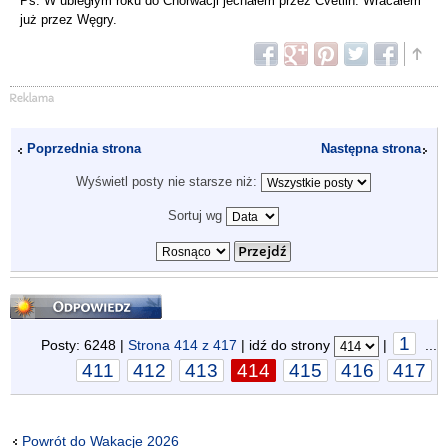
Ps. W ubiegłym roku do Chorwacji jechałem przez Cvetlin. Wracałem
już przez Węgry.
Poprzednia strona
Następna strona
Wyświetl posty nie starsze niż:
Sortuj wg
Odpowiedz
1
Posty: 6248 |
Strona
414
z
417
| idź do strony
|
...
411
412
413
414
415
416
417
Powrót do Wakacje 2026