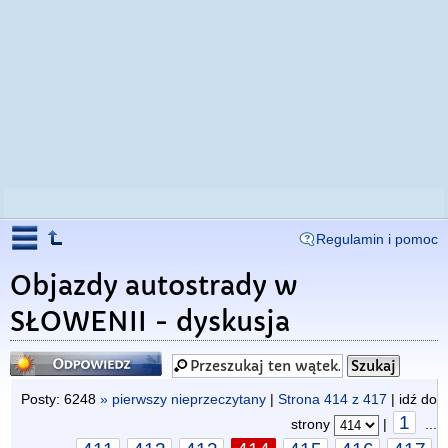
Regulamin i pomoc
Objazdy autostrady w
SŁOWENII - dyskusja
Odpowiedz
Posty: 6248
» pierwszy nieprzeczytany
|
Strona
414
z
417
| idź do
1
strony
|
...