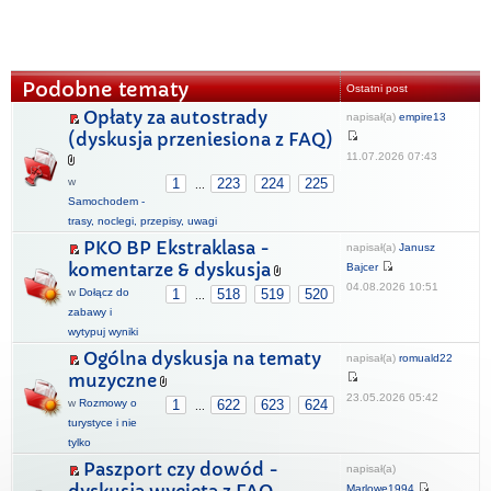
Podobne tematy
Ostatni post
Opłaty za autostrady
napisał(a)
empire13
(dyskusja przeniesiona z FAQ)
11.07.2026 07:43
w
1
223
224
225
...
Samochodem -
trasy, noclegi, przepisy, uwagi
PKO BP Ekstraklasa -
napisał(a)
Janusz
komentarze & dyskusja
Bajcer
04.08.2026 10:51
w
Dołącz do
1
518
519
520
...
zabawy i
wytypuj wyniki
Ogólna dyskusja na tematy
napisał(a)
romuald22
muzyczne
23.05.2026 05:42
w
Rozmowy o
1
622
623
624
...
turystyce i nie
tylko
Paszport czy dowód -
napisał(a)
Marlowe1994