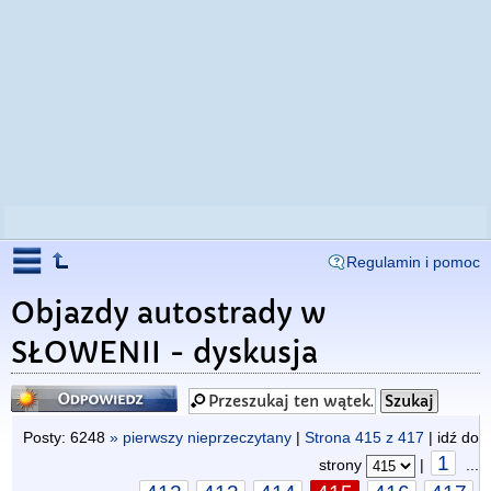
Regulamin i pomoc
Objazdy autostrady w
SŁOWENII - dyskusja
Odpowiedz
Posty: 6248
» pierwszy nieprzeczytany
|
Strona
415
z
417
| idź do
1
strony
|
...