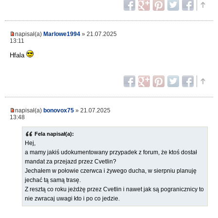
napisał(a)
Marlowe1994
» 21.07.2025
13:11
Hfala
napisał(a)
bonovox75
» 21.07.2025
13:48
Fela napisał(a):
Hej,
a mamy jakiś udokumentowany przypadek z forum, że ktoś dostał
mandat za przejazd przez Cvetlin?
Jechałem w połowie czerwca i żywego ducha, w sierpniu planuję
jechać tą samą trasę.
Z resztą co roku jeżdżę przez Cvetlin i nawet jak są pogranicznicy to
nie zwracaj uwagi kto i po co jedzie.