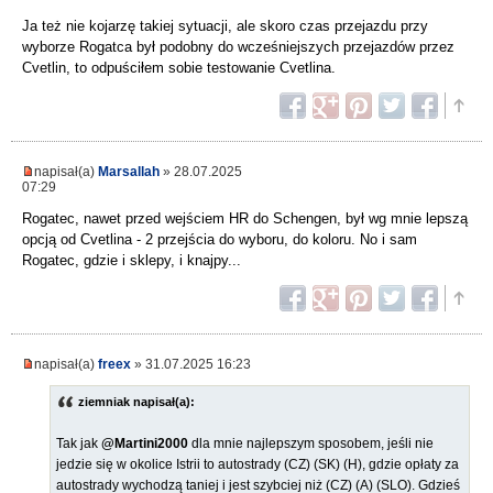
Ja też nie kojarzę takiej sytuacji, ale skoro czas przejazdu przy
wyborze Rogatca był podobny do wcześniejszych przejazdów przez
Cvetlin, to odpuściłem sobie testowanie Cvetlina.
napisał(a)
Marsallah
» 28.07.2025
07:29
Rogatec, nawet przed wejściem HR do Schengen, był wg mnie lepszą
opcją od Cvetlina - 2 przejścia do wyboru, do koloru. No i sam
Rogatec, gdzie i sklepy, i knajpy...
napisał(a)
freex
» 31.07.2025 16:23
ziemniak napisał(a):
Tak jak
@Martini2000
dla mnie najlepszym sposobem, jeśli nie
jedzie się w okolice Istrii to autostrady (CZ) (SK) (H), gdzie opłaty za
autostrady wychodzą taniej i jest szybciej niż (CZ) (A) (SLO). Gdzieś