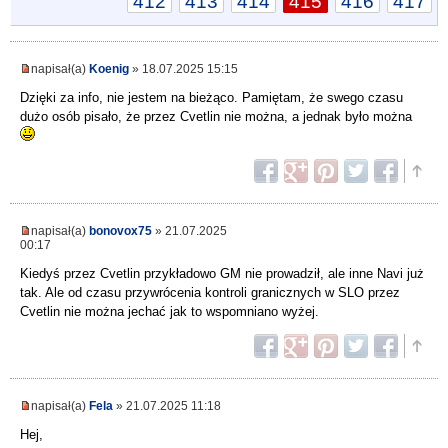
412
413
414
415
416
417
napisał(a)
Koenig
» 18.07.2025 15:15
Dzięki za info, nie jestem na bieżąco. Pamiętam, że swego czasu
dużo osób pisało, że przez Cvetlin nie można, a jednak było można
napisał(a)
bonovox75
» 21.07.2025
00:17
Kiedyś przez Cvetlin przykładowo GM nie prowadził, ale inne Navi już
tak. Ale od czasu przywrócenia kontroli granicznych w SLO przez
Cvetlin nie można jechać jak to wspomniano wyżej.
napisał(a)
Fela
» 21.07.2025 11:18
Hej,