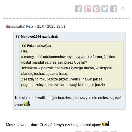
napisał(a)
Fela
» 21.07.2025 12:51
Marlowe1994 napisał(a):
Fela napisał(a):
Hej,
a mamy jakiś udokumentowany przypadek z forum, że ktoś
dostał mandat za przejazd przez Cvetlin?
Jechałem w połowie czerwca i żywego ducha, w sierpniu
planuję jechać tą samą trasę.
Z resztą co roku jeżdżę przez Cvetlin i nawet jak są
pogranicznicy to nie zwracaj uwagi kto i po co jedzie.
Nikt się nie chwalił, ale jak będziesz pierwszy to nie omieszkaj dać
znać
Masz pewne - dam Ci znać żebyś czuł się zaspokojony