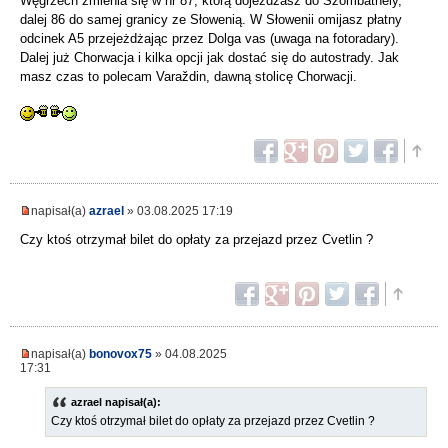
Węgrzech zmienia się w nr 87, którą dojeżdżasz do Szombathely,
dalej 86 do samej granicy ze Słowenią. W Słowenii omijasz płatny
odcinek A5 przejeżdżając przez Dolga vas (uwaga na fotoradary).
Dalej już Chorwacja i kilka opcji jak dostać się do autostrady. Jak
masz czas to polecam Varaždin, dawną stolicę Chorwacji.
napisał(a)
azrael
» 03.08.2025 17:19
Czy ktoś otrzymał bilet do opłaty za przejazd przez Cvetlin ?
napisał(a)
bonovox75
» 04.08.2025
17:31
azrael napisał(a):
Czy ktoś otrzymał bilet do opłaty za przejazd przez Cvetlin ?