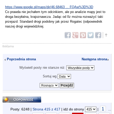
https://www.google.pl/maps/dir/46.68463 ... FQAw%3D%3D
Co prawda nie jechałem tym odcinkiem, ale po analizie mapy jest to
droga bezpłatna, krajoznawcza. Jadąc od Ilz można rozważyć taki
przejazd. Standard drogi podobny jak przez Rogatec (odpowiednik
naszej drogi wojewódzkiej.
Poprzednia strona
Następna strona
Wyświetl posty nie starsze niż:
Sortuj wg
Odpowiedz
1
Posty: 6248 |
Strona
415
z
417
| idź do strony
|
...