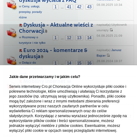
dyskusja wycieta z FAQ
08.08.2025 10:34
w
Ceny, usługi,
1
41
42
43
...
przepisy, porady
różne
Dyskusja - Aktualne wieści z
napisał(a) Użytkownik
Chorwacji
usunięty
04.08.2025 21:09
w
Rozmowy o
1
12
13
14
...
turystyce i nie tylko
Euro 2024 - komentarze &
napisał(a)
Janusz
dyskusja
Bajcer
28.08.2024 19:37
w
Dołącz do
1
14
15
16
...
zabawy i wytypuj
wyniki
Jakie dane przetwarzamy i w jakim celu?
Mobilny internet w
napisał(a)
roamingu - dyskusja
Serwis internetowy Cro.pl Chorwacja Online wykorzystuje pliki cookie i
marekkowalak
pokrewne technologie, które umożliwiają i ułatwiają Ci korzystanie z
26.05.2026 18:44
w
Wakacje 2026
jego zasobów (np. utrzymują sesję użytkownika). Ponadto, pliki cookie
mogą być założone i wraz z innymi metodami zbierania preferencji
wykorzystywane przez naszych zaufanych partnerów w celu
Forum Chorwacja Online - Cro.pl
wyświetlenia Ci reklam spersonalizowanych oraz do celów
statystycznych. Korzystając z serwisu wyrażasz jednocześnie zgodę na
Usuń ciasteczka
• Strefa czasowa: UTC + 1 (Polska - czas zimowy) [
DST
]
wykorzystanie plików cookie i treści spersonalizowane, możesz
jednakże wyłączyć niektóre z plików cookies. Ewentualnie, możesz
wyłączyć pliki cookie w opcjach swojej przeglądarki internetowej.