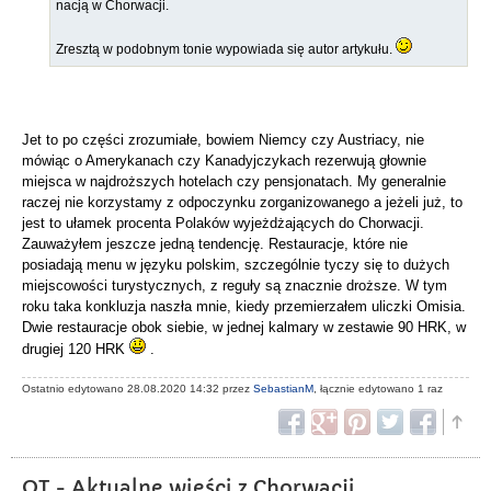
nacją w Chorwacji.
Zresztą w podobnym tonie wypowiada się autor artykułu.
Jet to po części zrozumiałe, bowiem Niemcy czy Austriacy, nie
mówiąc o Amerykanach czy Kanadyjczykach rezerwują głownie
miejsca w najdroższych hotelach czy pensjonatach. My generalnie
raczej nie korzystamy z odpoczynku zorganizowanego a jeżeli już, to
jest to ułamek procenta Polaków wyjeżdżających do Chorwacji.
Zauważyłem jeszcze jedną tendencję. Restauracje, które nie
posiadają menu w języku polskim, szczególnie tyczy się to dużych
miejscowości turystycznych, z reguły są znacznie droższe. W tym
roku taka konkluzja naszła mnie, kiedy przemierzałem uliczki Omisia.
Dwie restauracje obok siebie, w jednej kalmary w zestawie 90 HRK, w
drugiej 120 HRK
.
Ostatnio edytowano 28.08.2020 14:32 przez
SebastianM
, łącznie edytowano 1 raz
OT - Aktualne wieści z Chorwacji