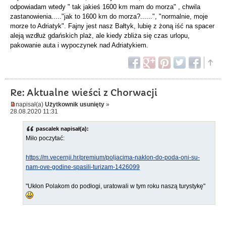
odpowiadam wtedy " tak jakieś 1600 km mam do morza" , chwila
zastanowienia....."jak to 1600 km do morza?......", "normalnie, moje
morze to Adriatyk". Fajny jest nasz Bałtyk, lubię z żoną iść na spacer
aleją wzdłuż gdańskich plaż, ale kiedy zbliża się czas urlopu,
pakowanie auta i wypoczynek nad Adriatykiem.
Re: Aktualne wieści z Chorwacji
napisał(a)
Użytkownik usunięty
»
28.08.2020 11:31
pascalek napisał(a):
Miło poczytać:
https://m.vecernji.hr/premium/poljacima-naklon-do-poda-oni-su-
nam-ove-godine-spasili-turizam-1426099
"Ukłon Polakom do podłogi, uratowali w tym roku naszą turystykę"