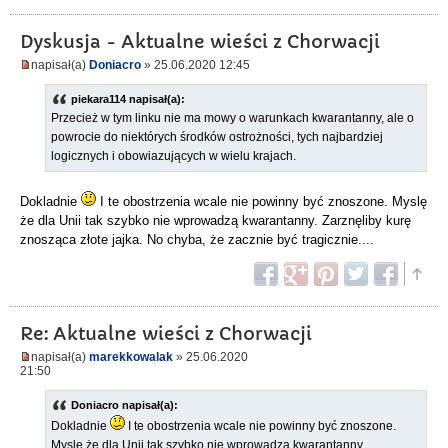
Dyskusja - Aktualne wieści z Chorwacji
napisał(a)
Doniacro
» 25.06.2020 12:45
piekara114 napisał(a):
Przecież w tym linku nie ma mowy o warunkach kwarantanny, ale o
powrocie do niektórych środków ostrożności, tych najbardziej
logicznych i obowiazujących w wielu krajach.
Dokladnie
I te obostrzenia wcale nie powinny być znoszone. Myslę
że dla Unii tak szybko nie wprowadzą kwarantanny. Zarznęliby kurę
znosząca złote jajka. No chyba, że zacznie być tragicznie....
Re: Aktualne wieści z Chorwacji
napisał(a)
marekkowalak
» 25.06.2020
21:50
Doniacro napisał(a):
Dokladnie
I te obostrzenia wcale nie powinny być znoszone.
Myslę że dla Unii tak szybko nie wprowadzą kwarantanny.