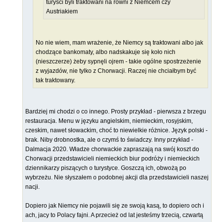
turyści byli traktowani na równi z Niemcem czy
Austriakiem
No nie wiem, mam wrażenie, że Niemcy są traktowani albo jak
chodzące bankomaty, albo nadskakuje się koło nich
(nieszczerze) żeby sypnęli ojrem - takie ogólne spostrzeżenie
z wyjazdów, nie tylko z Chorwacji. Raczej nie chciałbym być
tak traktowany.
Bardziej mi chodzi o co innego. Prosty przykład - pierwsza z brzegu
restauracja. Menu w języku angielskim, niemieckim, rosyjskim,
czeskim, nawet słowackim, choć to niewielkie różnice. Język polski -
brak. Niby drobnostka, ale o czymś to świadczy. Inny przykład -
Dalmacja 2020. Władze chorwackie zapraszają na swój koszt do
Chorwacji przedstawicieli niemieckich biur podróży i niemieckich
dziennikarzy piszących o turystyce. Goszczą ich, obwożą po
wybrzeżu. Nie słyszałem o podobnej akcji dla przedstawicieli naszej
nacji.
Dopiero jak Niemcy nie pojawili się ze swoją kasą, to dopiero och i
ach, jacy to Polacy fajni. A przecież od lat jesteśmy trzecią, czwartą