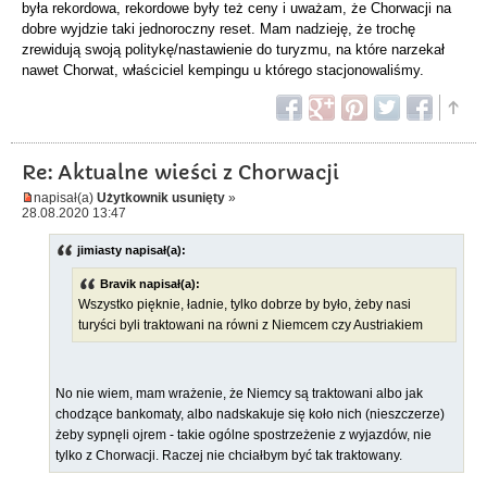
była rekordowa, rekordowe były też ceny i uważam, że Chorwacji na
dobre wyjdzie taki jednoroczny reset. Mam nadzieję, że trochę
zrewidują swoją politykę/nastawienie do turyzmu, na które narzekał
nawet Chorwat, właściciel kempingu u którego stacjonowaliśmy.
Re: Aktualne wieści z Chorwacji
napisał(a)
Użytkownik usunięty
»
28.08.2020 13:47
jimiasty napisał(a):
Bravik napisał(a):
Wszystko pięknie, ładnie, tylko dobrze by było, żeby nasi
turyści byli traktowani na równi z Niemcem czy Austriakiem
No nie wiem, mam wrażenie, że Niemcy są traktowani albo jak
chodzące bankomaty, albo nadskakuje się koło nich (nieszczerze)
żeby sypnęli ojrem - takie ogólne spostrzeżenie z wyjazdów, nie
tylko z Chorwacji. Raczej nie chciałbym być tak traktowany.