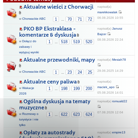
Aktualne wieści z Chorwacji
napisał(a)
marekkowalak
06.08.2026 10:55
w
Chorwackie ABC
1
70
71
72
...
PKO BP Ekstraklasa -
napisał(a)
Janusz
komentarze & dyskusja
Bajcer
08.08.2026 22:24
w
Dołącz do
1
518
519
520
...
zabawy i
wytypuj wyniki
Aktualne przewodniki, mapy
napisał(a)
Mesiah78
29.06.2025 14:29
w
Chorwackie ABC
1
23
24
25
...
Aktualne ceny paliwa
napisał(a)
maciek_apo
w
Wakacje
1
198
199
200
...
05.08.2026 14:01
2026
Ogólna dyskusja na tematy
napisał(a)
romuald22
muzyczne
07.08.2026 12:04
w
Rozmowy o
1
622
623
624
...
turystyce i nie
tylko
Opłaty za autostrady
napisał(a)
empire13