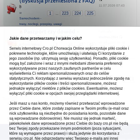
(dyskusja przeniesiona z FAQ)
11.07.2026 07:43
w
1
223
224
225
...
Samochodem -
trasy, noclegi, przepisy, uwagi
Paszport czy dowód -
napisał(a)
dyskusja wycieta z FAQ
Marlowe1994
Jakie dane przetwarzamy i w jakim celu?
08.08.2025 10:34
w
Ceny, usługi,
1
41
42
43
...
Serwis internetowy Cro.pl Chorwacja Online wykorzystuje pliki cookie i
przepisy, porady
pokrewne technologie, które umożliwiają i ułatwiają Ci korzystanie z
różne
jego zasobów (np. utrzymują sesję użytkownika). Ponadto, pliki cookie
mogą być założone i wraz z innymi metodami zbierania preferencji
wykorzystywane przez naszych zaufanych partnerów w celu
Forum Chorwacja Online - Cro.pl
wyświetlenia Ci reklam spersonalizowanych oraz do celów
statystycznych. Korzystając z serwisu wyrażasz jednocześnie zgodę na
Usuń ciasteczka
• Strefa czasowa: UTC + 1 (Polska - czas zimowy) [
DST
]
wykorzystanie plików cookie i treści spersonalizowane, możesz
jednakże wyłączyć niektóre z plików cookies. Ewentualnie, możesz
wyłączyć pliki cookie w opcjach swojej przeglądarki internetowej.
Jeśli masz u nas konto, możemy również przetwarzać wprowadzone
przez Ciebie dane, które zostały zapisane w Twoim profilu (e-mail oraz
nick użytkownika są niezbędne do posiadania konta, pozostałe dane
są wprowadzane dobrowolnie). Nie musisz się jednak martwić,
jakiekolwiek dane wprowadzone przez Ciebie do bazy cro.pl nie będą
bez Twojej zgody przekazane innym podmiotom (poza sytuacjami,
które są wymagane przez prawo) i służą jedynie do korzystania z
[
reklama
] [
kontakt
]
serwisu cro.pl. Nie odsprzedamy więc Twojego e-maila ani innej
Platforma cro.pl© Chorwacja online™ wykorzystuje cookies do prawidłowego działania, te pliki