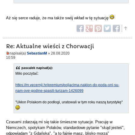
Aż się serce raduje, że ma także swój wkład w tę sytuację
Re: Aktualne wieści z Chorwacji
napisał(a)
SebastianM
» 28.08.2020
10:59
pascalek napisał(a):
Miło poczytać:
https://m.vecernji.hr/premium/poljacima-naklon-do-poda-oni-su-
nam-ove-godine-spasili-turizam-1426099
"Ukłon Polakom do podłogi, uratowali w tym roku naszą turystykę"
Czasami zdarzają mi się takie śmieszne sytuacje. Pracuję w
Niemczech, spotykam Polaków, standardowe pytanie "skąd jesteś",
odpowiadam "z Gdańska", "a to fajnie masz, blisko morza"