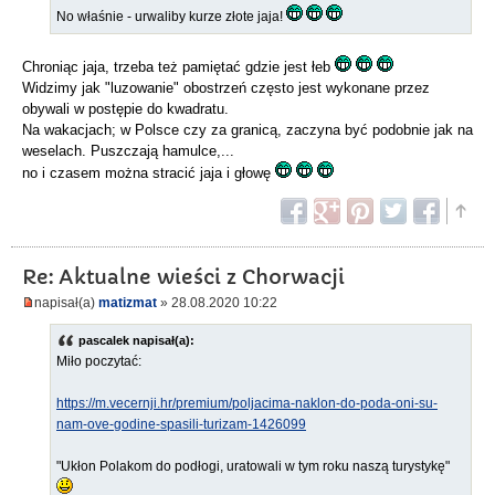
No właśnie - urwaliby kurze złote jaja!
Chroniąc jaja, trzeba też pamiętać gdzie jest łeb
Widzimy jak "luzowanie" obostrzeń często jest wykonane przez
obywali w postępie do kwadratu.
Na wakacjach; w Polsce czy za granicą, zaczyna być podobnie jak na
weselach. Puszczają hamulce,...
no i czasem można stracić jaja i głowę
Re: Aktualne wieści z Chorwacji
napisał(a)
matizmat
» 28.08.2020 10:22
pascalek napisał(a):
Miło poczytać:
https://m.vecernji.hr/premium/poljacima-naklon-do-poda-oni-su-
nam-ove-godine-spasili-turizam-1426099
"Ukłon Polakom do podłogi, uratowali w tym roku naszą turystykę"