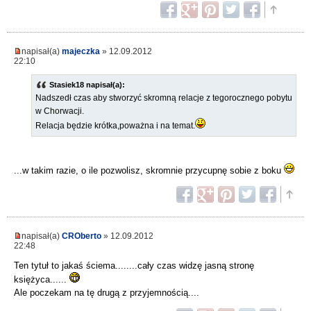
napisał(a)
majeczka
» 12.09.2012
22:10
Stasiek18 napisał(a):
Nadszedł czas aby stworzyć skromną relacje z tegorocznego pobytu
w Chorwacji.
Relacja będzie krótka,poważna i na temat.
...w takim razie, o ile pozwolisz, skromnie przycupnę sobie z boku
napisał(a)
CROberto
» 12.09.2012
22:48
Ten tytuł to jakaś ściema........cały czas widzę jasną stronę
księżyca......
Ale poczekam na tę drugą z przyjemnością....