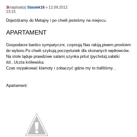
napisał(a)
Stasiek18
» 12.09.2012
23:15
Dojeżdżamy do Metajny i po chwili jesteśmy na miejscu.
APARTAMENT
Gospodarze bardzo sympatyczni, częstują Nas rakiją,piwem,proskiem
do wyboru.Po chwili szykują poczęstunek dla skonanych wędrowców..
Na stole ląduje prawdziwe salami,szynka pršut (pychota),sałatki
itd...Uczta królewska.
Czas rozpakować klamoty i zobaczyć gdzie my to trafiliśmy...
Apartament: