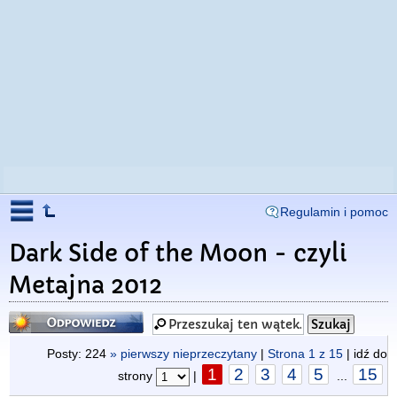
Regulamin i pomoc
Dark Side of the Moon - czyli
Metajna 2012
Odpowiedz
Posty: 224
» pierwszy nieprzeczytany
|
Strona
1
z
15
| idź do
1
2
3
4
5
15
strony
|
...