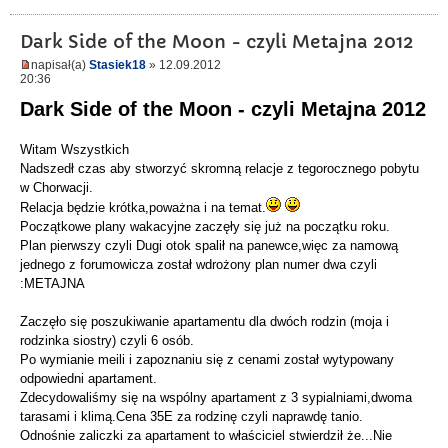
Dark Side of the Moon - czyli Metajna 2012
napisał(a)
Stasiek18
» 12.09.2012
20:36
Dark Side of the Moon - czyli Metajna 2012
Witam Wszystkich
Nadszedł czas aby stworzyć skromną relacje z tegorocznego pobytu
w Chorwacji.
Relacja będzie krótka,poważna i na temat.
Początkowe plany wakacyjne zaczęły się już na początku roku.
Plan pierwszy czyli Dugi otok spalił na panewce,więc za namową
jednego z forumowicza został wdrożony plan numer dwa czyli
:METAJNA
Zaczęło się poszukiwanie apartamentu dla dwóch rodzin (moja i
rodzinka siostry) czyli 6 osób.
Po wymianie meili i zapoznaniu się z cenami został wytypowany
odpowiedni apartament.
Zdecydowaliśmy się na wspólny apartament z 3 sypialniami,dwoma
tarasami i klimą.Cena 35E za rodzinę czyli naprawdę tanio.
Odnośnie zaliczki za apartament to właściciel stwierdził że...Nie