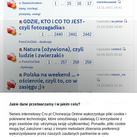
marekkowalak
w
Samochodem -
1
15
16
17
...
13.11.2021 18:41
trasy, noclegi,
przepisy, uwagi
GDZIE, KTO i CO TO JEST-
napisał(a)
su-petar
czyli fotozagadka
21.03.2026 19:00
w
1
2440
2441
2442
...
FotoCroClub - dyskusja
Natura (ożywiona), czyli
napisał(a)
croktoś
ludzie i zwierzaki
04.09.2025 20:42
w
FotoCroClub
1
257
258
259
...
- dyskusja
Polska na weekend ... +
napisał(a)
marze_na
ościennie, czyli to, co w
19.10.2021 21:15
zasięgu ;)
w
Polska
1
13
14
15
...
Brač 2013 - czyli powrót do
napisał(a)
dids76
Jakie dane przetwarzamy i w jakim celu?
korzeni
04.08.2025 17:50
Serwis internetowy Cro.pl Chorwacja Online wykorzystuje pliki cookie i
w
Nasze relacje z
1
14
15
16
...
pokrewne technologie, które umożliwiają i ułatwiają Ci korzystanie z
podróży
jego zasobów (np. utrzymują sesję użytkownika). Ponadto, pliki cookie
mogą być założone i wraz z innymi metodami zbierania preferencji
wykorzystywane przez naszych zaufanych partnerów w celu
Forum Chorwacja Online - Cro.pl