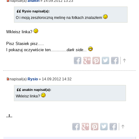
napisał(a)
anakin
» 14.09.2012 13:23
Rysio napisał(a):
O i moją zeszłoroczną melinę na fotkach znalazłem
Wkleisz linka?
Pisz Stasiek pisz.....
I pokazuj oczywiście ten.............
dark side...
napisał(a)
Rysio
» 14.09.2012 14:32
anakin napisał(a):
Wkleisz linka?
..I..