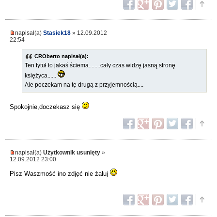
napisał(a)
Stasiek18
» 12.09.2012
22:54
CROberto napisał(a):
Ten tytuł to jakaś ściema........cały czas widzę jasną stronę
księżyca......
Ale poczekam na tę drugą z przyjemnością....
Spokojnie,doczekasz się
napisał(a)
Użytkownik usunięty
»
12.09.2012 23:00
Pisz Waszmość ino zdjęć nie żałuj