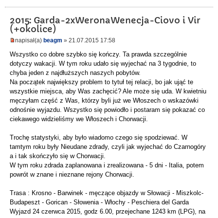
2015: Garda-2xWeronaWenecja-Ciovo i Vir
(+okolice)
napisał(a)
beagm
» 21.07.2015 17:58
Wszystko co dobre szybko się kończy. Ta prawda szczególnie
dotyczy wakacji. W tym roku udało się wyjechać na 3 tygodnie, to
chyba jeden z najdłuższych naszych pobytów.
Na początek największy problem to tytuł tej relacji, bo jak ująć te
wszystkie miejsca, aby Was zachęcić? Ale może się uda. W kwietniu
męczyłam część z Was, którzy byli już we Włoszech o wskazówki
odnośnie wyjazdu. Wszystko się powiodło i postaram się pokazać co
ciekawego widzieliśmy we Włoszech i Chorwacji.
Trochę statystyki, aby było wiadomo czego się spodziewać. W
tamtym roku były Nieudane zdrady, czyli jak wyjechać do Czarnogóry
a i tak skończyło się w Chorwacji.
W tym roku zdrada zaplanowana i zrealizowana - 5 dni - Italia, potem
powrót w znane i nieznane rejony Chorwacji.
Trasa : Krosno - Barwinek - męczące objazdy w Słowacji - Miszkolc-
Budapeszt - Gorican - Słowenia - Włochy - Peschiera del Garda
Wyjazd 24 czerwca 2015, godz 6.00, przejechane 1243 km (LPG), na