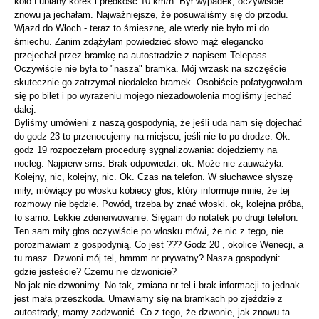
koło Lublany korek i prędkość 10 km/h. Był wypadek, oczywiście
znowu ja jechałam. Najważniejsze, że posuwaliśmy się do przodu.
Wjazd do Włoch - teraz to śmieszne, ale wtedy nie było mi do
śmiechu. Zanim zdążyłam powiedzieć słowo mąż elegancko
przejechał przez bramkę na autostradzie z napisem Telepass.
Oczywiście nie była to "nasza" bramka. Mój wrzask na szczęście
skutecznie go zatrzymał niedaleko bramek. Osobiście pofatygowałam
się po bilet i po wyrażeniu mojego niezadowolenia mogliśmy jechać
dalej.
Byliśmy umówieni z naszą gospodynią, że jeśli uda nam się dojechać
do godz 23 to przenocujemy na miejscu, jeśli nie to po drodze. Ok.
godz 19 rozpoczęłam procedurę sygnalizowania: dojedziemy na
nocleg. Najpierw sms. Brak odpowiedzi. ok. Może nie zauważyła.
Kolejny, nic, kolejny, nic. Ok. Czas na telefon. W słuchawce słyszę
miły, mówiący po włosku kobiecy głos, który informuje mnie, że tej
rozmowy nie będzie. Powód, trzeba by znać włoski. ok, kolejna próba,
to samo. Lekkie zdenerwowanie. Sięgam do notatek po drugi telefon.
Ten sam miły głos oczywiście po włosku mówi, że nic z tego, nie
porozmawiam z gospodynią. Co jest ??? Godz 20 , okolice Wenecji, a
tu masz. Dzwoni mój tel, hmmm nr prywatny? Nasza gospodyni:
gdzie jesteście? Czemu nie dzwonicie?
No jak nie dzwonimy. No tak, zmiana nr tel i brak informacji to jednak
jest mała przeszkoda. Umawiamy się na bramkach po zjeździe z
autostrady, mamy zadzwonić. Co z tego, że dzwonie, jak znowu ta