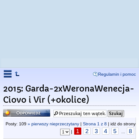
Regulamin i pomoc
2015: Garda-2xWeronaWenecja-
Ciovo i Vir (+okolice)
Odpowiedz
Posty: 109
» pierwszy nieprzeczytany
|
Strona
1
z
8
| idź do strony
1
2
3
4
5
8
|
...