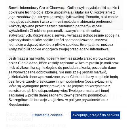
Serwis internetowy Cro.pl Chorwacja Online wykorzystuje pliki cookie i
pokrewne technologie, które umożliwiają i ułatwiają Ci korzystanie z
jego zasobów (np. utrzymują sesję użytkownika). Ponadto, pliki cookie
mogą być założone i wraz z innymi metodami zbierania preferencji
wykorzystywane przez naszych zaufanych partnerów w celu
wyświetlenia Ci reklam spersonalizowanych oraz do celów
statystycznych. Korzystając z serwisu wyrażasz jednocześnie zgodę na
wykorzystanie plików cookie i treści spersonalizowane, możesz
jednakże wyłączyć niektóre z plików cookies. Ewentualnie, możesz
wyłączyć pliki cookie w opcjach swojej przeglądarki internetowej.
Re: 2015: Garda-2xWW-Ciovo i Vir
Jeśli masz u nas konto, możemy również przetwarzać wprowadzone
(+okolice)
przez Ciebie dane, które zostały zapisane w Twoim profilu (e-mail oraz
nick użytkownika są niezbędne do posiadania konta, pozostałe dane
napisał(a)
21monika
» 22.07.2015
są wprowadzane dobrowolnie). Nie musisz się jednak martwić,
11:56
jakiekolwiek dane wprowadzone przez Ciebie do bazy cro.pl nie będą
Jeszcze w pierwszym rzędzie.
bez Twojej zgody przekazane innym podmiotom (poza sytuacjami,
które są wymagane przez prawo) i służą jedynie do korzystania z
serwisu cro.pl. Nie odsprzedamy więc Twojego e-maila ani innej
zapisanej w profilu danej żadnemu zewnętrznemu podmiotowi.
Szczegółowe informacje znajdziesz w
polityce prywatności
oraz
Regulaminie.
Re: 2015: Garda-2xWW-Ciovo i Vir
ustawienia cookies
akceptuję, przejdź do serwisu
(+okolice)
napisał(a)
Czeki
» 22.07.2015 12:06