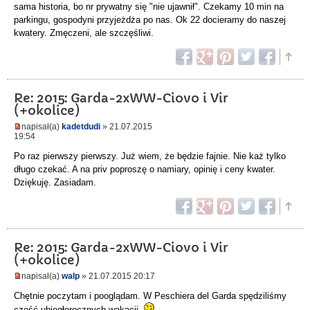
sama historia, bo nr prywatny się "nie ujawnił". Czekamy 10 min na
parkingu, gospodyni przyjeżdża po nas. Ok 22 docieramy do naszej
kwatery. Zmęczeni, ale szczęśliwi.
Re: 2015: Garda-2xWW-Ciovo i Vir
(+okolice)
napisał(a)
kadetdudi
» 21.07.2015
19:54
Po raz pierwszy pierwszy. Już wiem, że będzie fajnie. Nie każ tylko
długo czekać. A na priv poproszę o namiary, opinię i ceny kwater.
Dziękuję. Zasiadam.
Re: 2015: Garda-2xWW-Ciovo i Vir
(+okolice)
napisał(a)
walp
» 21.07.2015 20:17
Chętnie poczytam i pooglądam. W Peschiera del Garda spędziliśmy
część ubiegłorocznych wakacji.