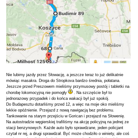
Nie lubimy jazdy przez Słowację, a jeszcze teraz to już delikatnie
mówiąc masakra. Droga do Stropkova bardzo średnia, połatana.
Jeszcze przed Preszowem mieliśmy przymusowy postój i tabletki na
chorobę lokomocyjną nie pomogły
. Na szczęście był to
jednorazowy przypadek i do końca wakacji był już spokój.
Do Budapesztu dotarliśmy przed 12, a więc na moje oko mieliśmy
lekkie opóźnienie. Przejazd z nową nawigacją bez problemu.
Tankowanie na starym przejściu w Gorican i przejazd na Słowenię.
Na autostradzie węgierskiej trafiliśmy na akcję policyjną na jednej ze
stacji benzynowych. Każde auto było sprawdzane, jeden policjant
czytał nr rej, a drugi sprawdzał. Być może chodziło o winiety, ale coś