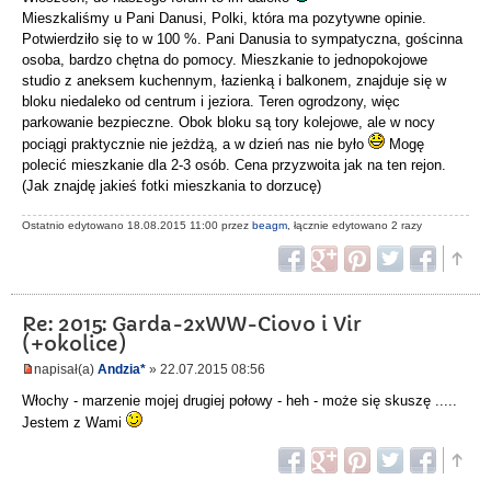
Mieszkaliśmy u Pani Danusi, Polki, która ma pozytywne opinie.
Potwierdziło się to w 100 %. Pani Danusia to sympatyczna, gościnna
osoba, bardzo chętna do pomocy. Mieszkanie to jednopokojowe
studio z aneksem kuchennym, łazienką i balkonem, znajduje się w
bloku niedaleko od centrum i jeziora. Teren ogrodzony, więc
parkowanie bezpieczne. Obok bloku są tory kolejowe, ale w nocy
pociągi praktycznie nie jeżdżą, a w dzień nas nie było
Mogę
polecić mieszkanie dla 2-3 osób. Cena przyzwoita jak na ten rejon.
(Jak znajdę jakieś fotki mieszkania to dorzucę)
Ostatnio edytowano 18.08.2015 11:00 przez
beagm
, łącznie edytowano 2 razy
Re: 2015: Garda-2xWW-Ciovo i Vir
(+okolice)
napisał(a)
Andzia*
» 22.07.2015 08:56
Włochy - marzenie mojej drugiej połowy - heh - może się skuszę .....
Jestem z Wami