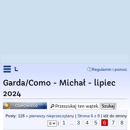
Regulamin i pomoc
Garda/Como - Michał - lipiec
2024
Odpowiedz
Posty: 118
» pierwszy nieprzeczytany
|
Strona
6
z
8
| idź do strony
1
3
4
5
6
7
8
|
...