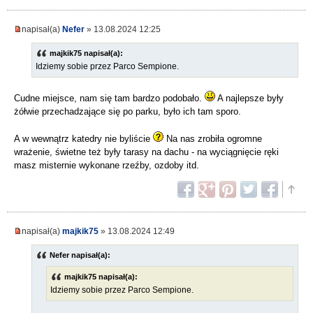
napisał(a)
Nefer
» 13.08.2024 12:25
majkik75 napisał(a):
Idziemy sobie przez Parco Sempione.
Cudne miejsce, nam się tam bardzo podobało.
A najlepsze były
żółwie przechadzające się po parku, było ich tam sporo.
A w wewnątrz katedry nie byliście
Na nas zrobiła ogromne
wrażenie, świetne też były tarasy na dachu - na wyciągnięcie ręki
masz misternie wykonane rzeźby, ozdoby itd.
napisał(a)
majkik75
» 13.08.2024 12:49
Nefer napisał(a):
majkik75 napisał(a):
Idziemy sobie przez Parco Sempione.