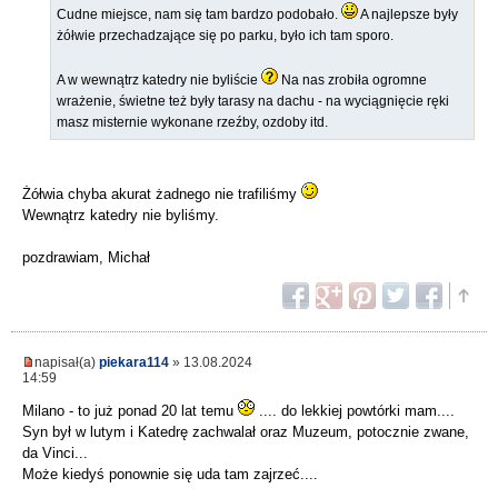
Cudne miejsce, nam się tam bardzo podobało.
A najlepsze były
żółwie przechadzające się po parku, było ich tam sporo.
A w wewnątrz katedry nie byliście
Na nas zrobiła ogromne
wrażenie, świetne też były tarasy na dachu - na wyciągnięcie ręki
masz misternie wykonane rzeźby, ozdoby itd.
Żółwia chyba akurat żadnego nie trafiliśmy
Wewnątrz katedry nie byliśmy.
pozdrawiam, Michał
napisał(a)
piekara114
» 13.08.2024
14:59
Milano - to już ponad 20 lat temu
.... do lekkiej powtórki mam....
Syn był w lutym i Katedrę zachwalał oraz Muzeum, potocznie zwane,
da Vinci...
Może kiedyś ponownie się uda tam zajrzeć....