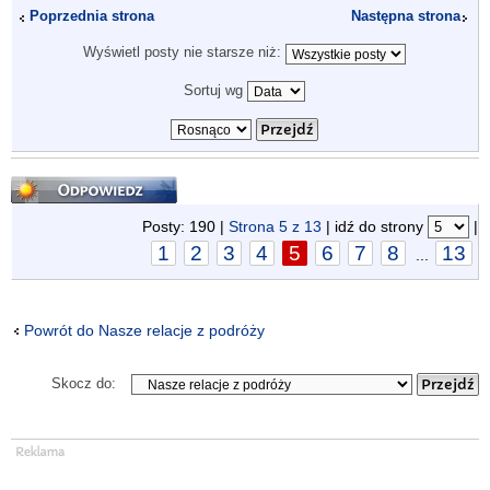
Poprzednia strona
Następna strona
Wyświetl posty nie starsze niż:
Sortuj wg
Odpowiedz
Posty: 190 |
Strona
5
z
13
| idź do strony
|
1
2
3
4
5
6
7
8
13
...
Powrót do Nasze relacje z podróży
Skocz do: