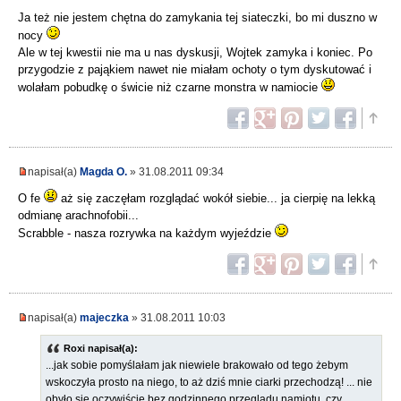
Ja też nie jestem chętna do zamykania tej siateczki, bo mi duszno w
nocy
Ale w tej kwestii nie ma u nas dyskusji, Wojtek zamyka i koniec. Po
przygodzie z pająkiem nawet nie miałam ochoty o tym dyskutować i
wolałam pobudkę o świcie niż czarne monstra w namiocie
napisał(a)
Magda O.
» 31.08.2011 09:34
O fe
aż się zaczęłam rozglądać wokół siebie... ja cierpię na lekką
odmianę arachnofobii...
Scrabble - nasza rozrywka na każdym wyjeździe
napisał(a)
majeczka
» 31.08.2011 10:03
Roxi napisał(a):
...jak sobie pomyślałam jak niewiele brakowało od tego żebym
wskoczyła prosto na niego, to aż dziś mnie ciarki przechodzą! ... nie
obyło się oczywiście bez godzinnego przeglądu namiotu, czy