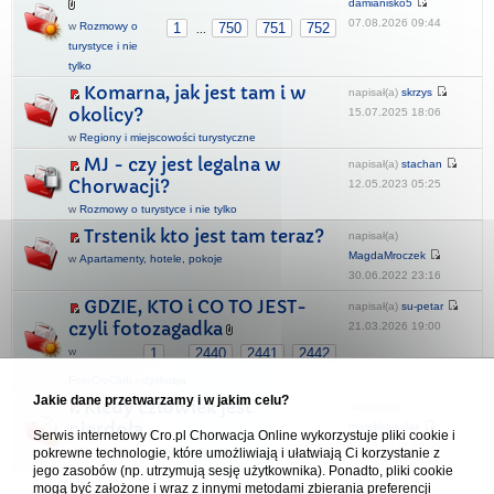
damianisko5
07.08.2026 09:44
w
Rozmowy o
1
750
751
752
...
turystyce i nie
tylko
Komarna, jak jest tam i w
napisał(a)
skrzys
okolicy?
15.07.2025 18:06
w
Regiony i miejscowości turystyczne
MJ - czy jest legalna w
napisał(a)
stachan
Chorwacji?
12.05.2023 05:25
w
Rozmowy o turystyce i nie tylko
Trstenik kto jest tam teraz?
napisał(a)
MagdaMroczek
w
Apartamenty, hotele, pokoje
30.06.2022 23:16
GDZIE, KTO i CO TO JEST-
napisał(a)
su-petar
czyli fotozagadka
21.03.2026 19:00
w
1
2440
2441
2442
...
FotoCroClub - dyskusja
Jakie dane przetwarzamy i w jakim celu?
Kiedy człowiek jest
napisał(a)
pierdołą...
marekkowalak
Serwis internetowy Cro.pl Chorwacja Online wykorzystuje pliki cookie i
04.08.2022 22:35
pokrewne technologie, które umożliwiają i ułatwiają Ci korzystanie z
w
Rozmowy o turystyce i nie tylko
1
2
jego zasobów (np. utrzymują sesję użytkownika). Ponadto, pliki cookie
mogą być założone i wraz z innymi metodami zbierania preferencji