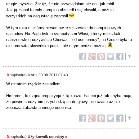
drugie: pyszna. Żałuję, że nie przyglądałam się co i jak robił...
Jak ją złapał to cały camping obszedł i się chwalił, a później
wszystkich na degustację zaprosił
W tym roku mieliśmy niesamowite szczęście do campingowych
sąsiadów. Na Pagu byli to sympatyczni Włosi, którzy mieszkali
naprzeciwko i oczywiście Chorwaci "od ośmiornicy", na Cresie była to
niesamowita słoweńska para... ale o tym będzie później
napisał(a)
ikar
» 30.08.2011 07:43
W ostatnim rzędzie zasiadłem.
Hmmmm, kusząca propozycja z tą kuszą. Faceci już tak chyba mają,
że pewne rzeczy nie przychodzą im do głowy...do czasu aż nie
zobaczą zabawki u innego osobnika.
napisał(a)
Użytkownik usunięty
»