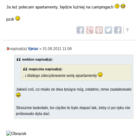
Ja też polecam apartamenty, będzie luźniej na campingach
pzdr
napisał(a)
Vjetar
» 31.08.2011 11:06
weldon napisał(a):
majeczka napisał(a):
...i dlatego zdecydowanie wolę apartamenty
Jakieś coś, co miało ze dwa tysiące nóg, ostatnio, mnie zaatakowało
Strasznie łaskotało, bo ciężko to było złapać tak, żeby ci po ręku nie
próbowało dyla dać.