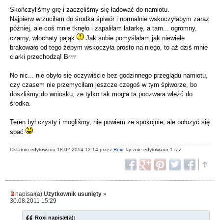
Skończyliśmy grę i zaczęliśmy się ładować do namiotu.
Najpierw wrzuciłam do środka śpiwór i normalnie wskoczyłabym zaraz
później, ale coś mnie tknęło i zapaliłam latarkę, a tam... ogromny,
czarny, włochaty pająk
Jak sobie pomyślałam jak niewiele
brakowało od tego żebym wskoczyła prosto na niego, to aż dziś mnie
ciarki przechodzą! Brrrr
No nic... nie obyło się oczywiście bez godzinnego przeglądu namiotu,
czy czasem nie przemyciłam jeszcze czegoś w tym śpiworze, bo
doszliśmy do wniosku, że tylko tak mogła ta poczwara wleźć do
środka.
Teren był czysty i mogliśmy, nie powiem że spokojnie, ale położyć się
spać
Ostatnio edytowano 18.02.2014 12:14 przez
Roxi
, łącznie edytowano 1 raz
napisał(a)
Użytkownik usunięty
»
30.08.2011 15:29
Roxi napisał(a):