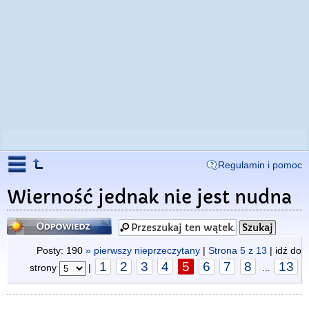
Regulamin i pomoc
Wierność jednak nie jest nudna
Odpowiedz
Posty: 190
» pierwszy nieprzeczytany
|
Strona
5
z
13
| idź do
1
2
3
4
5
6
7
8
13
strony
|
...