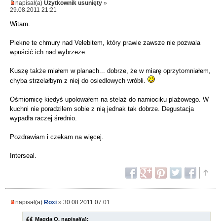
napisał(a)
Użytkownik usunięty
»
29.08.2011 21:21
Witam.
Piekne te chmury nad Velebitem, który prawie zawsze nie pozwala
wpuścić ich nad wybrzeże.
Kuszę także miałem w planach... dobrze, że w miarę oprzytomniałem,
chyba strzelałbym z niej do osiedlowych wróbli.
Ośmiornicę kiedyś upolowałem na stelaż do namiociku plażowego. W
kuchni nie poradziłem sobie z nią jednak tak dobrze. Degustacja
wypadła raczej średnio.
Pozdrawiam i czekam na więcej.
Interseal.
napisał(a)
Roxi
» 30.08.2011 07:01
Magda O. napisał(a):