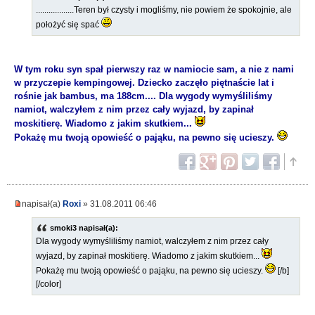
..................Teren był czysty i mogliśmy, nie powiem że spokojnie, ale
położyć się spać
W tym roku syn spał pierwszy raz w namiocie sam, a nie z nami
w przyczepie kempingowej. Dziecko zaczęło piętnaście lat i
rośnie jak bambus, ma 188cm.... Dla wygody wymyśliliśmy
namiot, walczyłem z nim przez cały wyjazd, by zapinał
moskitierę. Wiadomo z jakim skutkiem...
Pokażę mu twoją opowieść o pająku, na pewno się ucieszy.
napisał(a)
Roxi
» 31.08.2011 06:46
smoki3 napisał(a):
Dla wygody wymyśliliśmy namiot, walczyłem z nim przez cały
wyjazd, by zapinał moskitierę. Wiadomo z jakim skutkiem...
Pokażę mu twoją opowieść o pająku, na pewno się ucieszy.
[/b]
[/color]