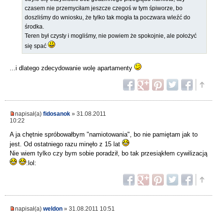
czasem nie przemyciłam jeszcze czegoś w tym śpiworze, bo
doszliśmy do wniosku, że tylko tak mogła ta poczwara wleźć do
środka.
Teren był czysty i mogliśmy, nie powiem że spokojnie, ale położyć
się spać
...i dlatego zdecydowanie wolę apartamenty
napisał(a)
fidosanok
» 31.08.2011
10:22
A ja chętnie spróbowałbym "namiotowania", bo nie pamiętam jak to
jest. Od ostatniego razu minęło z 15 lat
Nie wiem tylko czy bym sobie poradził, bo tak przesiąkłem cywilizacją
:lol:
napisał(a)
weldon
» 31.08.2011 10:51