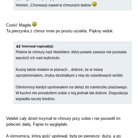
Hmmm...Chorwacji nawet w chmurach ładnie
Cześć Magda
Ta pierzynka z chmur mnie po prostu urzekła. Piękny widok.
Interseal napisał(a):
Piekne te chmury nad Velebitem, który prawie zawsze nie pozwala
wpuścić ich nad wybrzeże.
Kuszę także miałem w planach... dobrze, że w miarę
oprzytomniałem, chyba strzelałbym z niej do osiedlowych wróbli.
Ośmiornicę kiedyś upolowałem na stelaż do namiociku plażowego.
W kuchni nie poradziłem sobie z nią jednak tak dobrze. Degustacja
wypadła raczej średnio.
Velebit cały dzień trzymał te chmury przy sobie i nie pozwolił im
polecieć dalej. Fajnie to wyglądało.
A ośmiornica, którą gość upolował, była po pierwsze: duża, a po