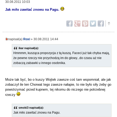
30.08.2011 10:03
Jak miło zawitać znowu na Pagu.
napisał(a)
Roxi
» 30.08.2011 14:44
ikar napisał(a):
Hmmmm, kusząca propozycja z tą kuszą. Faceci już tak chyba mają,
że pewne rzeczy nie przychodzą im do głowy...do czasu aż nie
zobaczą zabawki u innego osobnika.
Może tak być, bo o kuszy Wojtek zawsze coś tam wspomniał, ale jak
zobaczył ile ten Chorwat tego zawsze nałapie, to nie było siły żeby go
powstrzymać przed kupnem, tej nikomu do niczego nie potrzebnej
rzeczy
smoki3 napisał(a):
Jak miło zawitać znowu na Pagu.