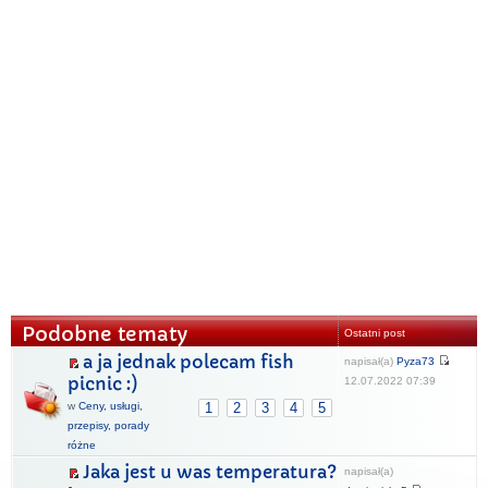
Podobne tematy
Ostatni post
a ja jednak polecam fish
napisał(a)
Pyza73
picnic :)
12.07.2022 07:39
w
Ceny, usługi,
1
2
3
4
5
przepisy, porady
różne
Jaka jest u was temperatura?
napisał(a)