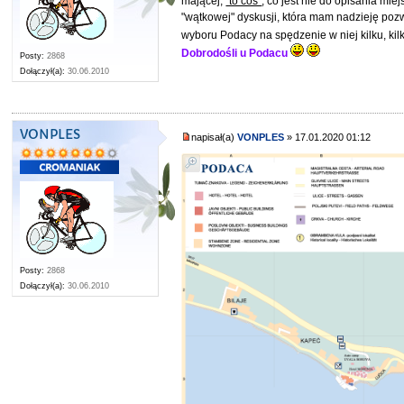
mającej,
"to coś"
, co jest nie do opisania mi
"wątkowej" dyskusji, która mam nadzieję po
wyboru Podacy na spędzenie w niej kilku, kil
Dobrodośli u Podacu
Posty:
2868
Dołączył(a):
30.06.2010
VONPLES
napisał(a)
VONPLES
» 17.01.2020 01:12
Posty:
2868
Dołączył(a):
30.06.2010