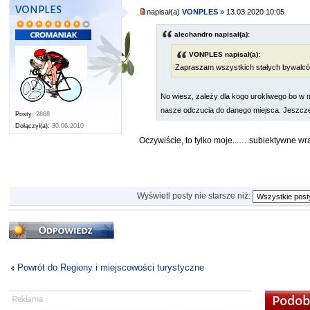
VONPLES
napisał(a)
VONPLES
» 13.03.2020 10:05
alechandro napisał(a):
VONPLES napisał(a):
Zapraszam wszystkich stałych bywalc
No wiesz, zależy dla kogo urokliwego bo w mo
nasze odczucia do danego miejsca. Jeszcze
Posty:
2868
Dołączył(a):
30.06.2010
Oczywiście, to tylko moje...….subiektywne w
Wyświetl posty nie starsze niż:
Odpowiedz
Powrót do Regiony i miejscowości turystyczne
Podob