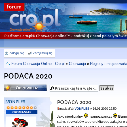
forum
Platforma cro.pl© Chorwacja online™
- podróżuj z nami po całym świe
Zaloguj się
Zarejestruj się
Forum Chorwacja Online - Cro.pl
»
Chorwacja
»
Regiony i miejscowośc
PODACA 2020
Odpowiedz
VONPLES
PODACA 2020
napisał(a)
VONPLES
» 16.01.2020 22:50
Jako nieoficjalny
i samozwańczy
Burm
stałych bywalców tego urokliwego zakątka o 