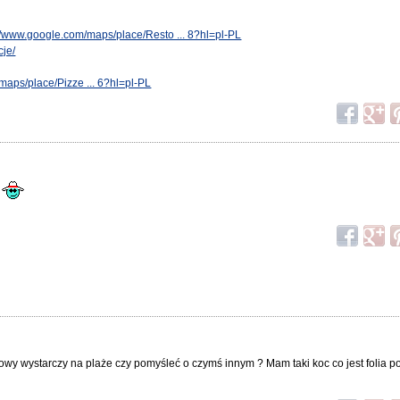
://www.google.com/maps/place/Resto ... 8?hl=pl-PL
cje/
maps/place/Pizze ... 6?hl=pl-PL
.
kowy wystarczy na plaże czy pomyśleć o czymś innym ? Mam taki koc co jest folia 