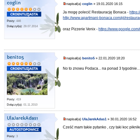
coglin
napisał(a)
coglin
» 19.01.2020 16:15
Ja mogę polecić Restaurację Bonaca -
https
http://www.apartmani-bonaca.com/pl/restaura
Posty:
446
Dołączył(a):
29.07.2014
oraz Pizzerie Venix -
https://www.google.com/
benito5
napisał(a)
benito5
» 22.01.2020 18:20
No to znowu Podaca... na ponad 3 tygodnie..
Posty:
419
Dołączył(a):
01.11.2010
UlaJarekAdas1
napisał(a)
UlaJarekAdas1
» 30.01.2020 16:52
Cześć mam takie pytanko , czy taki koc pikni
Posty:
3