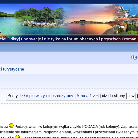
cie! Odkryj Chorwację i nie tylko na forum obecnych i przyszłych Croma
i turystyczne
Posty: 90
» pierwszy nieprzeczytany
|
Strona
1
z
6
| idź do strony
istrz
Podacy, witam w kolejnym wątku z cyklu PODACA (rok kolejny). Zaprasza
dzielenie się informacjami, wspomnieniami, wrażeniami i przeżyciami związanymi 