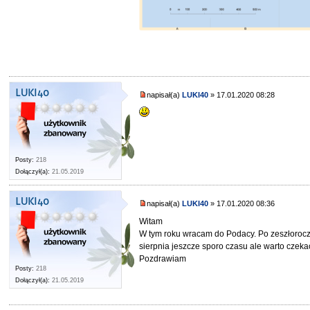
LUKI40
napisał(a)
LUKI40
» 17.01.2020 08:28
Posty:
218
Dołączył(a):
21.05.2019
LUKI40
napisał(a)
LUKI40
» 17.01.2020 08:36
Witam
W tym roku wracam do Podacy. Po zeszłoroczn
sierpnia jeszcze sporo czasu ale warto czeka
Pozdrawiam
Posty:
218
Dołączył(a):
21.05.2019