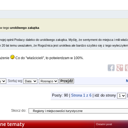
ów tego
urokliwego zakątka
jej opinii Podacy daleko do urokliwego zakątka. Myślę, że sentyment do miejsca i mili właśc
 20 lat temu uważałem, że Rogoźnica jest urokliwa ale bardzo szybko się z tego wyleczył
rażenie
Co do "właścicieli", to potwierdzam w 100%.
Sortuj wg
N
Posty: 90 |
Strona
1
z
6
| idź do strony
Skocz do:
ne tematy
Ostatni post