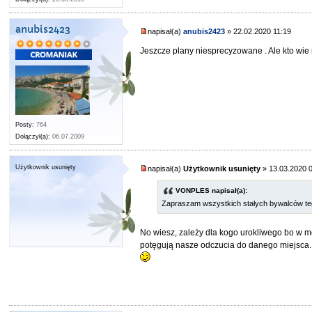
anubis2423
napisał(a)
anubis2423
» 22.02.2020 11:19
Jeszcze plany niesprecyzowane . Ale kto w
Posty:
764
Dołączył(a):
06.07.2009
Użytkownik usunięty
napisał(a)
Użytkownik usunięty
» 13.03.2020 
VONPLES napisał(a):
Zapraszam wszystkich stałych bywalców t
No wiesz, zależy dla kogo urokliwego bo w mo
potęgują nasze odczucia do danego miejsca. 