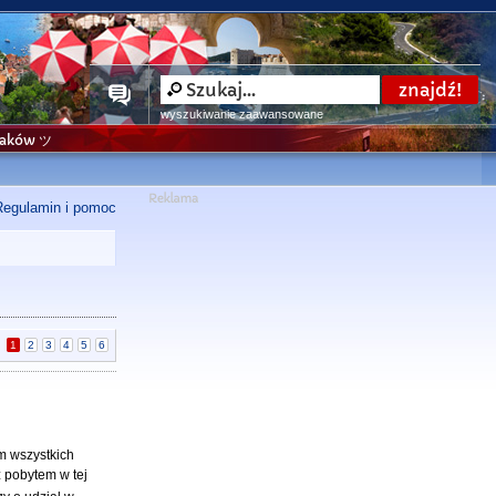
wyszukiwanie zaawansowane
niaków ツ
Regulamin i pomoc
|
1
2
3
4
5
6
m wszystkich
z pobytem w tej