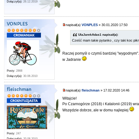
Dołączył(a):
26.12.2019
VONPLES
napisał(a)
VONPLES
» 30.01.2020 17:50
UlaJarekAdas1 napisał(a):
Cześć mam takie pytanko , czy taki koc pik
Raczej pomyśl o czymś bardziej "wygodnym". 
w Jadranie
Posty:
2868
Dołączył(a):
30.06.2010
fleischman
napisał(a)
fleischman
» 17.02.2020 14:46
Witajcie!
Po Czarnogórze (2018) i Katalonii (2019) w
Wszędzie dobrze, ale w domu najlepiej
Posty:
247
Dołączył(a):
20.08.2010