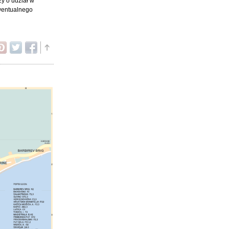
zy o udział w
ewentualnego