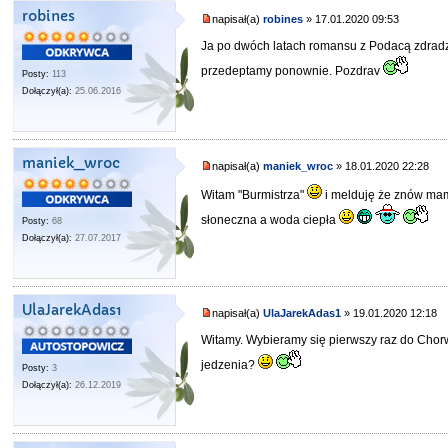
robines
napisał(a)
robines
» 17.01.2020 09:53
Ja po dwóch latach romansu z Podacą zdradz
przedeptamy ponownie. Pozdrav
Posty:
113
Dołączył(a):
25.06.2016
maniek_wroc
napisał(a)
maniek_wroc
» 18.01.2020 22:28
Witam "Burmistrza"
i melduję że znów mam 
słoneczna a woda ciepła
Posty:
68
Dołączył(a):
27.07.2017
UlaJarekAdas1
napisał(a)
UlaJarekAdas1
» 19.01.2020 12:18
Witamy. Wybieramy się pierwszy raz do Chorw
jedzenia?
Posty:
3
Dołączył(a):
26.12.2019