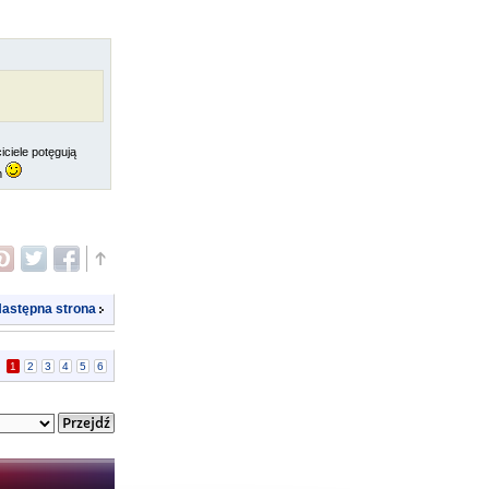
iciele potęgują
em
astępna strona
|
1
2
3
4
5
6