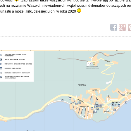
ejscowości
. Zapraszam także wszystkich tych, co się tam wybierają po raz pierws
zwoli na rozwianie Waszych niewiadomych, wątpliwości i dylematów dotyczących 
kunastu a może ..kilkudziesięciu dni w roku 2020