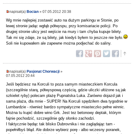
napisał(a)
Bocian
» 07.05.2012 20:38
Wg mnie najlepiej zostawić auto na dużym parkingu w Stonie, po
lewej stronie jadąc wgłąb półwyspu, przy komisariacie policji. Po
drugiej stronie ulicy jest wejście na mury i tam chyba kupuje bilety.
Tak mi się zdaje, że są bilety, jak kiedyś byłem to jeszcze nie było.
Soli nie kupowałem ale zapewne można podjechać do saliny.
napisał(a)
Pasjonat Chorwacji
»
07.05.2012 20:44
Jeśli będziesz na Korculi to poza samym miasteczkiem Korcula
(szczególnie starą, półwyspową częścią, gdzie uliczki ułóżone są jak
szkielet ryby) polecam plażę Pupnatska Luka. Zarówno dojazd jak i
sama plaża, dla mnie - SUPER! Na Korculi spędziłem dwa tygodnie w
Lumbardzie - również bardzo sympatyczne miasteczko pełne winnic.
Można tu kupić dobre wino Grk. Jest tez betonowy deptak, którym
fajnie pochodzić, szczególnie gdy słonko zachodzi.
I faktycznie będąc tak blisko Dubrovnika i nie zaglądając tam -
popełniłbyś błąd. Ale dobrze wybierz porę - albo wczesny poranek,