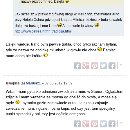
nazwy przypomnieć. Dzięki
Jak skręcisz w prawo z głównej drogi w Mali Ston, zostawiasz auto
przy Hotelu Ostrea gdzie jest knajpa Mlinica i idziesz z buta kawałek
dalej, za basztę i mur i tam
Ale pewnie to wiesz
http://www.ostrea.hr/hr_tradicija.html
Dzięki wielkie, trafić bym pewnie trafiła, choć tylko raz tam byłam,
tyle że nazwa za choinkę mi utkwić w głowie nie chce
Pamięć
mam dobrą ale krótką
napisał(a)
Mariusz1
» 07.05.2012 19:39
Witam mam pytanko odnośnie zwiedzania muru w Stonie . Oglądałem
zdjęcia i mam wrażenie że można go obejść do okoła, a może się
mylę
i pytanko gdzie zostawiacie auto i ile czasu zajmuje
zwiedzanie muru, i gdzie można kupić sól czy jest tam specjalny
punkt sprzedaży soli czy jest ogólnie dostępna.