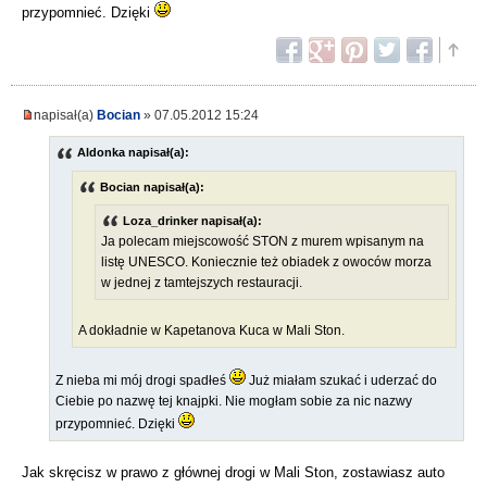
przypomnieć. Dzięki
napisał(a)
Bocian
» 07.05.2012 15:24
Aldonka napisał(a):
Bocian napisał(a):
Loza_drinker napisał(a):
Ja polecam miejscowość STON z murem wpisanym na
listę UNESCO. Koniecznie też obiadek z owoców morza
w jednej z tamtejszych restauracji.
A dokładnie w Kapetanova Kuca w Mali Ston.
Z nieba mi mój drogi spadłeś
Już miałam szukać i uderzać do
Ciebie po nazwę tej knajpki. Nie mogłam sobie za nic nazwy
przypomnieć. Dzięki
Jak skręcisz w prawo z głównej drogi w Mali Ston, zostawiasz auto