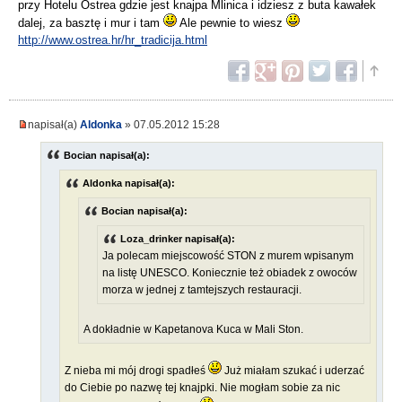
przy Hotelu Ostrea gdzie jest knajpa Mlinica i idziesz z buta kawałek
dalej, za basztę i mur i tam
Ale pewnie to wiesz
http://www.ostrea.hr/hr_tradicija.html
napisał(a)
Aldonka
» 07.05.2012 15:28
Bocian napisał(a):
Aldonka napisał(a):
Bocian napisał(a):
Loza_drinker napisał(a):
Ja polecam miejscowość STON z murem wpisanym
na listę UNESCO. Koniecznie też obiadek z owoców
morza w jednej z tamtejszych restauracji.
A dokładnie w Kapetanova Kuca w Mali Ston.
Z nieba mi mój drogi spadłeś
Już miałam szukać i uderzać
do Ciebie po nazwę tej knajpki. Nie mogłam sobie za nic