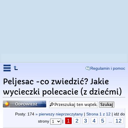
Regulamin i pomoc
Peljesac -co zwiedzić? Jakie
wycieczki polecacie (z dziećmi)
Odpowiedz
Posty: 174
» pierwszy nieprzeczytany
|
Strona
1
z
12
| idź do
1
2
3
4
5
12
strony
|
...