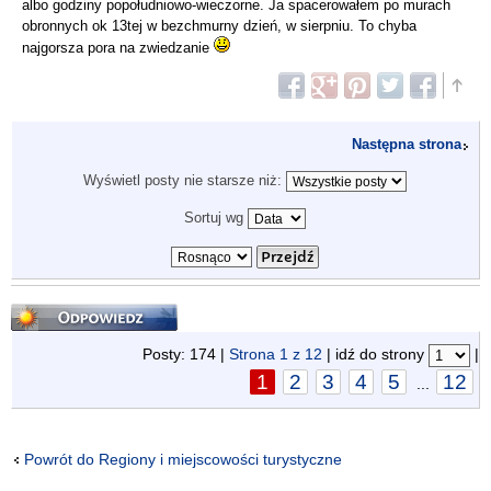
albo godziny popołudniowo-wieczorne. Ja spacerowałem po murach
obronnych ok 13tej w bezchmurny dzień, w sierpniu. To chyba
najgorsza pora na zwiedzanie
Następna strona
Wyświetl posty nie starsze niż:
Sortuj wg
Odpowiedz
Posty: 174 |
Strona
1
z
12
| idź do strony
|
1
2
3
4
5
12
...
Powrót do Regiony i miejscowości turystyczne