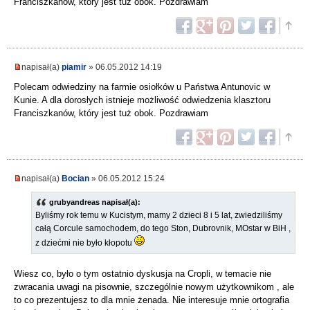
Franciszkanów, który jest tuż obok. Pozdrawiam
napisał(a)
piamir
» 06.05.2012 14:19
Polecam odwiedziny na farmie osiołków u Państwa Antunovic w
Kunie. A dla dorosłych istnieje możliwość odwiedzenia klasztoru
Franciszkanów, który jest tuż obok. Pozdrawiam
napisał(a)
Bocian
» 06.05.2012 15:24
grubyandreas napisał(a):
Byliśmy rok temu w Kucistym, mamy 2 dzieci 8 i 5 lat, zwiedziliśmy
całą Corcule samochodem, do tego Ston, Dubrovnik, MOstar w BiH ,
z dziećmi nie było kłopotu
Wiesz co, było o tym ostatnio dyskusja na Cropli, w temacie nie
zwracania uwagi na pisownie, szczególnie nowym użytkownikom , ale
to co prezentujesz to dla mnie żenada. Nie interesuje mnie ortografia