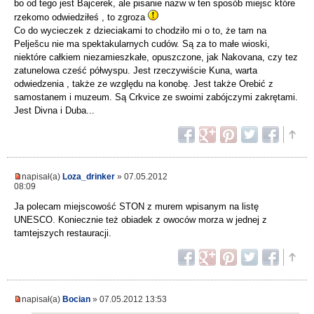
bo od tego jest Bajcerek, ale pisanie nazw w ten sposób miejsc które
rzekomo odwiedziłeś , to zgroza
Co do wycieczek z dzieciakami to chodziło mi o to, że tam na
Pelješcu nie ma spektakularnych cudów. Są za to małe wioski,
niektóre całkiem niezamieszkałe, opuszczone, jak Nakovana, czy tez
zatunelowa cześć półwyspu. Jest rzeczywiście Kuna, warta
odwiedzenia , także ze względu na konobę. Jest także Orebić z
samostanem i muzeum. Są Crkvice ze swoimi zabójczymi zakrętami.
Jest Divna i Duba...
napisał(a)
Loza_drinker
» 07.05.2012
08:09
Ja polecam miejscowość STON z murem wpisanym na listę
UNESCO. Koniecznie też obiadek z owoców morza w jednej z
tamtejszych restauracji.
napisał(a)
Bocian
» 07.05.2012 13:53