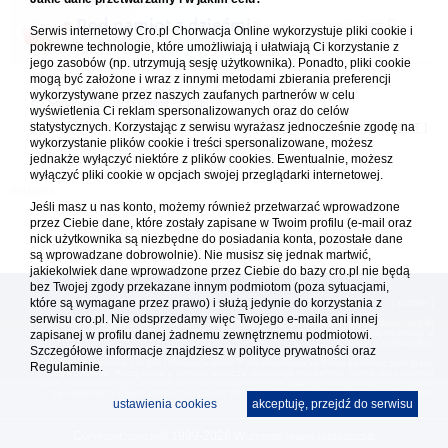
w
Regiony i miejscowości turystyczne
Pod namiot z dziećmi
napisał(a)
kars
Serwis internetowy Cro.pl Chorwacja Online wykorzystuje pliki cookie i
26.05.2022 13:37
pokrewne technologie, które umożliwiają i ułatwiają Ci korzystanie z
w
Kempingi
1
2
3
4
jego zasobów (np. utrzymują sesję użytkownika). Ponadto, pliki cookie
mogą być założone i wraz z innymi metodami zbierania preferencji
wykorzystywane przez naszych zaufanych partnerów w celu
Forum Chorwacja Online - Cro.pl
wyświetlenia Ci reklam spersonalizowanych oraz do celów
statystycznych. Korzystając z serwisu wyrażasz jednocześnie zgodę na
Usuń ciasteczka
• Strefa czasowa: UTC + 1 (Polska - czas zimowy) [
DST
]
wykorzystanie plików cookie i treści spersonalizowane, możesz
jednakże wyłączyć niektóre z plików cookies. Ewentualnie, możesz
wyłączyć pliki cookie w opcjach swojej przeglądarki internetowej.
Jeśli masz u nas konto, możemy również przetwarzać wprowadzone
przez Ciebie dane, które zostały zapisane w Twoim profilu (e-mail oraz
nick użytkownika są niezbędne do posiadania konta, pozostałe dane
są wprowadzane dobrowolnie). Nie musisz się jednak martwić,
jakiekolwiek dane wprowadzone przez Ciebie do bazy cro.pl nie będą
bez Twojej zgody przekazane innym podmiotom (poza sytuacjami,
które są wymagane przez prawo) i służą jedynie do korzystania z
[
reklama
] [
kontakt
]
serwisu cro.pl. Nie odsprzedamy więc Twojego e-maila ani innej
Platforma cro.pl© Chorwacja online™ wykorzystuje cookies do prawidłowego działania, te pliki
zapisanej w profilu danej żadnemu zewnętrznemu podmiotowi.
gromadzą na Twoim komputerze dane ułatwiające korzystanie z serwisu; więcej informacji w
polityce prywatności
.
Szczegółowe informacje znajdziesz w
polityce prywatności
oraz
Redakcja platformy cro.pl© Chorwacja online™ nie odpowiada za treści zamieszczone przez
Regulaminie.
użytkowników. Korzystanie z serwisu oznacza akceptację regulaminu. Serwis ma charakter
wyłącznie informacyjny. Cro.pl© nie reprezentuje interesów żadnego biura podróży, nie zajmuje
się organizacją imprez turystycznych oraz nie odpowiada za treść zamieszczonych reklam.
ustawienia cookies
akceptuję, przejdź do serwisu
Copyright: cro.pl© 1999-2026 Wszystkie prawa zastrzeżone