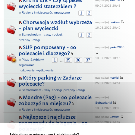
Krk na Krk - Czy są jakieś
napisał(a)
karin74
wycieczki stateczkiem ?
09.04.2023 20:43
w
Regiony i miejscowości turystyczne
1
2
Chorwacja wzdłuż wybrzeża
napisał(a)
croktoś
- plan wycieczki
16.03.2025 20:49
w
Samochodem - trasy, noclegi,
1
2
przepisy, uwagi
SUP pompowany - co
napisał(a)
yarko2000
polecacie i dlaczego?
13.07.2026 10:15
w
Plaże & Adriatyk -
1
35
36
37
...
żeglowanie,
nurkowanie, wędkowanie...
Który parking w Zadarze
napisał(a)
markid
polecacie?
25.07.2025 14:51
w
Samochodem - trasy, noclegi, przepisy, uwagi
Mandre (Pag) - co polecacie
napisał(a)
zobaczyć na miejscu?
SebastianM
13.01.2026 19:33
w
Regiony i miejscowości turystyczne
Najlepsze i najdłuższe
napisał(a)
Lawliet
promenady do biegania - co
17.08.2022 14:02
polecacie?
Jakie dane przetwarzamy i w jakim celu?