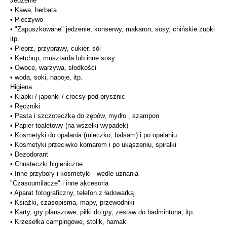
Jedzenie
• Kawa, herbata
• Pieczywo
• "Zapuszkowane" jedzenie, konserwy, makaron, sosy, chińskie zupki
itp.
• Pieprz, przyprawy, cukier, sól
• Ketchup, musztarda lub inne sosy
• Owoce, warzywa, słodkości
• woda, soki, napoje, itp.
Higiena
• Klapki / japonki / crocsy pod prysznic
• Ręczniki
• Pasta i szczoteczka do zębów, mydło , szampon
• Papier toaletowy (na wszelki wypadek)
• Kosmetyki do opalania (mleczko, balsam) i po opalaniu
• Kosmetyki przeciwko komarom i po ukąszeniu, spiralki
• Dezodorant
• Chusteczki higieniczne
• Inne przybory i kosmetyki - wedle uznania
"Czasoumilacze" i inne akcesoria
• Aparat fotograficzny, telefon z ładowarką
• Książki, czasopisma, mapy, przewodniki
• Karty, gry planszowe, piłki do gry, zestaw do badmintona, itp.
• Krzesełka campingowe, stolik, hamak