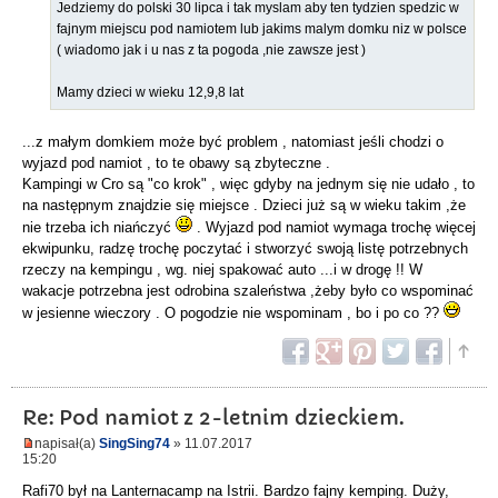
Jedziemy do polski 30 lipca i tak myslam aby ten tydzien spedzic w
fajnym miejscu pod namiotem lub jakims malym domku niz w polsce
( wiadomo jak i u nas z ta pogoda ,nie zawsze jest )
Mamy dzieci w wieku 12,9,8 lat
...z małym domkiem może być problem , natomiast jeśli chodzi o
wyjazd pod namiot , to te obawy są zbyteczne .
Kampingi w Cro są "co krok" , więc gdyby na jednym się nie udało , to
na następnym znajdzie się miejsce . Dzieci już są w wieku takim ,że
nie trzeba ich niańczyć
. Wyjazd pod namiot wymaga trochę więcej
ekwipunku, radzę trochę poczytać i stworzyć swoją listę potrzebnych
rzeczy na kempingu , wg. niej spakować auto ...i w drogę !! W
wakacje potrzebna jest odrobina szaleństwa ,żeby było co wspominać
w jesienne wieczory . O pogodzie nie wspominam , bo i po co ??
Re: Pod namiot z 2-letnim dzieckiem.
napisał(a)
SingSing74
» 11.07.2017
15:20
Rafi70 był na Lanternacamp na Istrii. Bardzo fajny kemping. Duży,