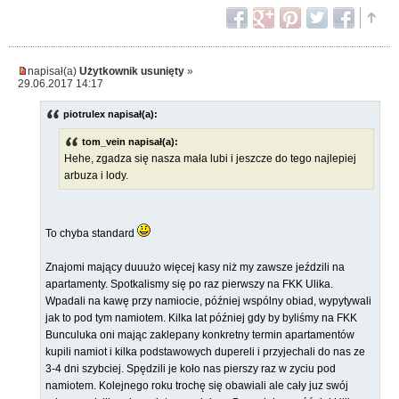
napisał(a)
Użytkownik usunięty
»
29.06.2017 14:17
piotrulex napisał(a):
tom_vein napisał(a):
Hehe, zgadza się nasza mała lubi i jeszcze do tego najlepiej
arbuza i lody.
To chyba standard
Znajomi mający duuużo więcej kasy niż my zawsze jeździli na
apartamenty. Spotkalismy się po raz pierwszy na FKK Ulika.
Wpadali na kawę przy namiocie, później wspólny obiad, wypytywali
jak to pod tym namiotem. Kilka lat później gdy by byliśmy na FKK
Bunculuka oni mając zaklepany konkretny termin apartamentów
kupili namiot i kilka podstawowych dupereli i przyjechali do nas ze
3-4 dni szybciej. Spędzili je koło nas pierszy raz w zyciu pod
namiotem. Kolejnego roku trochę się obawiali ale cały juz swój