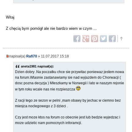
Witaj
Z chęcią bym pomógł ale nie bardzo wiem w czym ...
napisał(a)
Rafi70
» 11.07.2017 15:18
aneta1981 napisał(a):
Dzien dobry .Na poczatku chce sie przywitac poniewaz jestem nowa
na forum.Wlasnie zastanawiamy sie nad wyjazdem do Chorwacji (
dosc pozna decyzja ) MIeszkamy w Norwegii i lato w naszym rejonie
w tym roku wcale nas nie rozpieszcza
Z racji tego ze sezon w pelni ,mam obawy by jechac w ciemno bez
miesjca noclegowego z 3 dzieci .
Czy jest moze ktos na forum co obecnie jest lub bedzie wyjedzac i
moze udzielic nam pomocnych inforamcji.