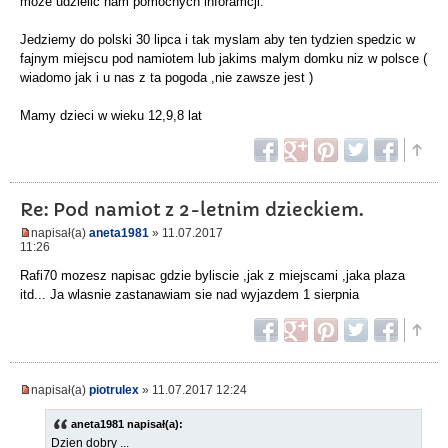
moze udzielic nam pomocnych inforamcji.
Jedziemy do polski 30 lipca i tak myslam aby ten tydzien spedzic w
fajnym miejscu pod namiotem lub jakims malym domku niz w polsce (
wiadomo jak i u nas z ta pogoda ,nie zawsze jest )
Mamy dzieci w wieku 12,9,8 lat
Re: Pod namiot z 2-letnim dzieckiem.
napisał(a)
aneta1981
» 11.07.2017
11:26
Rafi70 mozesz napisac gdzie byliscie ,jak z miejscami ,jaka plaza
itd... Ja wlasnie zastanawiam sie nad wyjazdem 1 sierpnia
napisał(a)
piotrulex
» 11.07.2017 12:24
aneta1981 napisał(a):
Dzien dobry ...