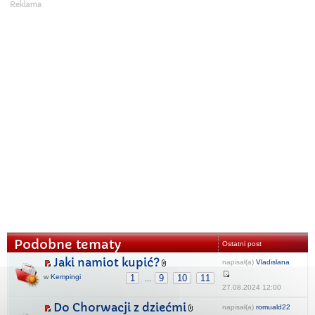
Podobne tematy
Ostatni post
Jaki namiot kupić?
napisał(a)
Vladislana
w
Kempingi
1
9
10
11
...
27.08.2024 12:00
Do Chorwacji z dziećmi
napisał(a)
romuald22