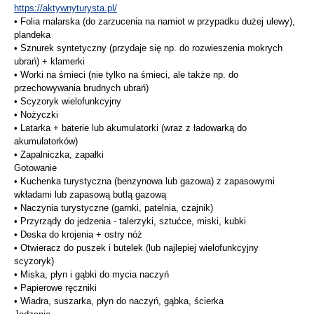
https://aktywnyturysta.pl/
• Folia malarska (do zarzucenia na namiot w przypadku dużej ulewy),
plandeka
• Sznurek syntetyczny (przydaje się np. do rozwieszenia mokrych
ubrań) + klamerki
• Worki na śmieci (nie tylko na śmieci, ale także np. do
przechowywania brudnych ubrań)
• Scyzoryk wielofunkcyjny
• Nożyczki
• Latarka + baterie lub akumulatorki (wraz z ładowarką do
akumulatorków)
• Zapalniczka, zapałki
Gotowanie
• Kuchenka turystyczna (benzynowa lub gazowa) z zapasowymi
wkładami lub zapasową butlą gazową
• Naczynia turystyczne (garnki, patelnia, czajnik)
• Przyrządy do jedzenia - talerzyki, sztućce, miski, kubki
• Deska do krojenia + ostry nóż
• Otwieracz do puszek i butelek (lub najlepiej wielofunkcyjny
scyzoryk)
• Miska, płyn i gąbki do mycia naczyń
• Papierowe ręczniki
• Wiadra, suszarka, płyn do naczyń, gąbka, ścierka