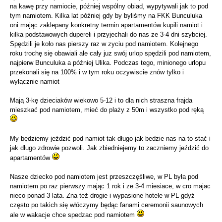
na kawę przy namiocie, później wspólny obiad, wypytywali jak to pod
tym namiotem. Kilka lat później gdy by byliśmy na FKK Bunculuka
oni mając zaklepany konkretny termin apartamentów kupili namiot i
kilka podstawowych dupereli i przyjechali do nas ze 3-4 dni szybciej.
Spędzili je koło nas pierszy raz w zyciu pod namiotem. Kolejnego
roku trochę się obawiali ale cały juz swój urlop spędzili pod namiotem,
najpierw Bunculuka a później Ulika. Podczas tego, minionego urlopu
przekonali się na 100% i w tym roku oczywiscie znów tylko i
wyłącznie namiot
Mają 3-kę dzieciaków wiekowo 5-12 i to dla nich straszna frajda
mieszkać pod namiotem, mieć do plaży z 50m i wszystko pod ręką
My będziemy jeździć pod namiot tak długo jak bedzie nas na to stać i
jak długo zdrowie pozwoli. Jak zbiedniejemy to zaczniemy jeździć do
apartamentów
Nasze dziecko pod namiotem jest przeszczęśliwe, w PL była pod
namiotem po raz pierwszy mając 1 rok i ze 3-4 miesiace, w cro majac
nieco ponad 3 lata. Zna też drogie i wypasione hotele w PL gdyż
często po takich się włóczymy będąc fanami ceremonii saunowych
ale w wakacje chce spedzac pod namiotem