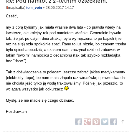
Re: Pod namiot z 2-letnim dzieckiem.
napisał(a)
tom_vein
» 28.06.2017 14:17
Cześć,
my z córą byliśmy jak miała właśnie dwa lata - co prawda wtedy na
kwaterze, ale kolejny rok pod namiotem właśnie. Generalnie bywało
tak, że jak po całym dniu atrakcji była wymęczona to po kąpieli (nie
raz na siłę) szła spokojnie spać. Rano to już różnie, bo czasem trzeba
było śpiocha obudzić, a czasem sam zaczynał dziś od zabawek w
takim "swoim" namiociku z decathlonu (tak tak szybko rozkładajka
bez "drzwi").
Tak z doświadczenia to polecam jeszcze zabrać jakieś medykamenty
(elektrolity itepe), bo nam mała złapała raz wirusówkę i prawie dwa dni
nie chciała jeść tylko ją wodą traktowaliśmy. Później jak przeszło, to
wciągała wszystko jak odkurzacz
Myślę, że nie macie się czego obawiać.
Pozdrawiam