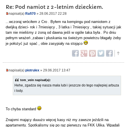
Re: Pod namiot z 2-letnim dzieckiem.
napisał(a)
Rafi70
» 28.06.2017 22:28
...wczoraj wróciłem z Cro . Byłem na kempingu pod namiotem z
dwójką dzieci- rok i 7miesięcy , 3 latka i 7miesięcy , takiej sytuacji jak
tam nie mieliśmy z żoną od dawna jeśli w ogóle taka była . Po dniu
pełnym wrażeń ,zabaw i pluskania na świeżym powietrzu błagały żeby
je położyć już spać , obie zasypiały na stojąco
napisał(a)
piotrulex
» 29.06.2017 13:47
tom_vein napisał(a):
Hehe, zgadza się nasza mała lubi i jeszcze do tego najlepiej arbuza
i lody.
To chyba standard
Znajomi mający duuużo więcej kasy niż my zawsze jeździli na
apartamenty. Spotkalismy się po raz pierwszy na FKK Ulika. Wpadali