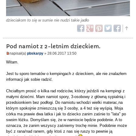
dzieciakom to się w sumie nie nudzi takie jadło
Pod namiot z 2-letnim dzieckiem.
napisał(a)
pbskarpy
» 28.06.2017 13:50
Witam.
Jest tu sporo tematów o kempingach z dzieckiem, ale nie znalazłem
informacji jak sobie radzić.
Chciałbym prosić o kilka rad rodziców, którzy jeździli na kempingi z
małymi dziećmi. Mam namiot spory, 3-osobowy z główną sypialnią i
przedsionkiem bez podłogi. Do namiotu wchodzi wielki materac,na
którym spokojnie zmieszczą się 3 osoby, a 4 też się wyśpią. Moja
córka ma prawie dwa latka i jak to dziecko zanim zaśnie to "lata" po
swoim łóżku. Domyślam się, że w namiocie będzie podobnie. A to
oznacza, że zanim wszyscy zaśniemy trochę minie. Podobnie może
być z rana/nad ranem, gdy ktoś z nas się ruszy to pewnie ją