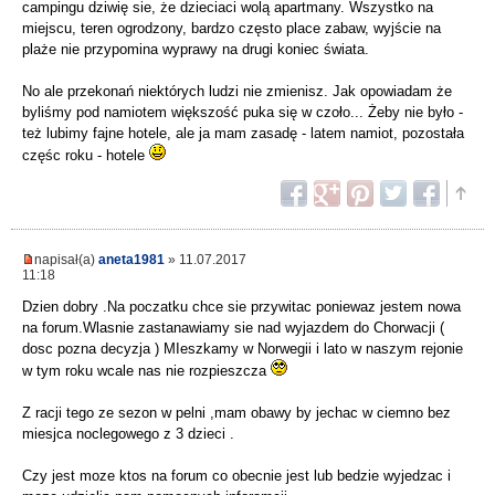
campingu dziwię sie, że dzieciaci wolą apartmany. Wszystko na
miejscu, teren ogrodzony, bardzo często place zabaw, wyjście na
plaże nie przypomina wyprawy na drugi koniec świata.
No ale przekonań niektórych ludzi nie zmienisz. Jak opowiadam że
byliśmy pod namiotem większość puka się w czoło... Żeby nie było -
też lubimy fajne hotele, ale ja mam zasadę - latem namiot, pozostała
częśc roku - hotele
napisał(a)
aneta1981
» 11.07.2017
11:18
Dzien dobry .Na poczatku chce sie przywitac poniewaz jestem nowa
na forum.Wlasnie zastanawiamy sie nad wyjazdem do Chorwacji (
dosc pozna decyzja ) MIeszkamy w Norwegii i lato w naszym rejonie
w tym roku wcale nas nie rozpieszcza
Z racji tego ze sezon w pelni ,mam obawy by jechac w ciemno bez
miesjca noclegowego z 3 dzieci .
Czy jest moze ktos na forum co obecnie jest lub bedzie wyjedzac i