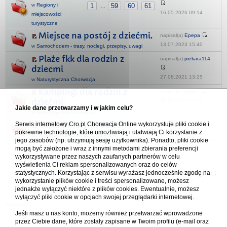
w
Regiony i
1
59
60
61
...
16.05.2026 09:14
miejscowości
turystyczne
Miejsce na postój z dziećmi.
napisał(a)
Epepa
13.07.2023 15:40
w
Samochodem - trasy, noclegi, przepisy, uwagi
Plaże fkk dla rodzin z
napisał(a)
piekara114
dziecmi
27.08.2021 13:25
w
Naturystyczna Chorwacja
Kampingi dla rodzin z
napisał(a)
Frisco
dziećmi
30.01.2022 22:12
Jakie dane przetwarzamy i w jakim celu?
w
Naturystyczna Chorwacja
Istria z małymi dziećmi
Serwis internetowy Cro.pl Chorwacja Online wykorzystuje pliki cookie i
napisał(a)
te kiero
pokrewne technologie, które umożliwiają i ułatwiają Ci korzystanie z
16.07.2023 20:42
w
Regiony i miejscowości turystyczne
jego zasobów (np. utrzymują sesję użytkownika). Ponadto, pliki cookie
mogą być założone i wraz z innymi metodami zbierania preferencji
wykorzystywane przez naszych zaufanych partnerów w celu
Forum Chorwacja Online - Cro.pl
wyświetlenia Ci reklam spersonalizowanych oraz do celów
statystycznych. Korzystając z serwisu wyrażasz jednocześnie zgodę na
Usuń ciasteczka
• Strefa czasowa: UTC + 1 (Polska - czas zimowy) [
DST
]
wykorzystanie plików cookie i treści spersonalizowane, możesz
jednakże wyłączyć niektóre z plików cookies. Ewentualnie, możesz
wyłączyć pliki cookie w opcjach swojej przeglądarki internetowej.
Jeśli masz u nas konto, możemy również przetwarzać wprowadzone
przez Ciebie dane, które zostały zapisane w Twoim profilu (e-mail oraz