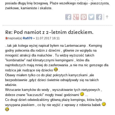
posiada długą linię brzegową. Plaże wszelkiego rodzaju - piaszczysta,
żwirkowe, kamieniste i skaliste.
Re: Pod namiot z 2-letnim dzieckiem.
napisał(a)
Rafi70
» 11.07.2017 16:11
..tak jak kolega wyżej napisał byłem na Lanternacamp . Kemping
godny polecenia dla rodzin z dziećmi , głównie ze względu na
mnogość atrakcji dla maluchów . Tu widzę wyższość takich
"kombinatów" nad klimatycznymi kempingami , które dla
najmłodszych mają mniej do zaoferowania ,a nie ma nic gorszego dla
rodzica jak nudzące się dziecko
.
Obawy miałem tylko co do plaż pokrytych kamyczkami ,ale
bezpodstawnie ,gdyż dzieci świetnie odnajdywały się na takich
właśnie.
Wrzucanie kamyków do wody , wyszukiwanie tych nietypowych ,
dobrze znane "kaczuszki" mogły trwać godzinami
...
Co drugi dzień odwiedzaliśmy główną plażę kempingu, która była
wysypana piaskiem , co by nie wyjść z wprawy z robienia babek