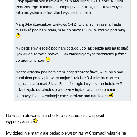
urlop spędzili pod namiotem, najpierw Bunculuka a później Ulika.
Podczas tego, minionego urlopu przekonali się na 100% i w tym
roku oczywiscie znów tylko i wyłącznie namiot
Mają 3-kę dzieciaków wiekowo 5-12 i to dla nich straszna frajda
mieszkać pod namiotem, mieć do plaży z 50m i wszystko pod ręką
My będziemy jeździć pod namiot tak długo jak bedzie nas na to stać
i jak długo zdrowie pozwoli. Jak zbiedniejemy to zaczniemy jeździć
do apartamentów
Nasze dziecko pod namiotem jest przeszczęśliwe, w PL była pod
namiotem po raz pierwszy mając 1 rok i ze 3-4 miesiace, w cro
majac nieco ponad 3 lata. Zna też drogie i wypasione hotele w PL
gdyż często po takich się włóczymy będąc fanami ceremonii
saunowych ale w wakacje chce spedzac pod namiotem
Bo w namiotowaniu nie chodzi o oszczędność a sposób
wypoczywania
My dzieci nie mamy ale będąc pierwszy raz w Chorwacji wlasnie na