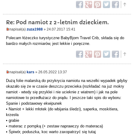
Re: Pod namiot z 2-letnim dzieckiem.
napisał(a)
zuza1988
» 24.07.2017 15:41
Polecam łóżeczko turystyczne BabyBjorn Travel Crib, składa się do
bardzo małych rozmiarów, jest lekkie i poręczne.
napisał(a)
kars
» 26.05.2022 13:37
Dużą folie malarską do przykrycia namiotu na wszelki wypadek gdyby
okazało się że w czasie deszczu przecieka (rozkładać na już mokry
namiot - wtedy się przyklei i nie ucieknie z wiatrem) i jak na pole
namiotowe to przedłużacz do prądu. I jeszcze taki spis do wyboru:
Spanie i podstawowy ekwipunek
• Namiot + lekki młotek (do wbijania śledzi), saperka, moskitiera,
krzesła
• grabie
• materac z pompką (+ zestaw naprawczy do materaca)
• Śpiwór, poduszka, koc warto zaxopatrzyć się tutaj