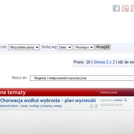
e niż:
Sortuj wg
Posty: 16 |
Strona
2
z
2
| idź do s
Skocz do:
ne tematy
Ostatni post
Chorwacja wzdłuż wybrzeża - plan wycieczki
napisał(a)
croktoś
16.03.2025 20:49
Samochodem - trasy, noclegi, przepisy, uwagi
1
2