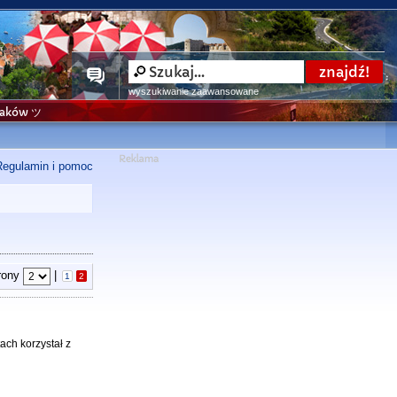
wyszukiwanie zaawansowane
niaków ツ
Regulamin i pomoc
trony
|
1
2
ach korzystał z