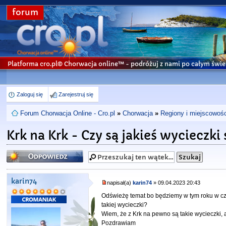
forum
Platforma cro.pl© Chorwacja online™
- podróżuj z nami po całym świe
Zaloguj się
Zarejestruj się
Forum Chorwacja Online - Cro.pl
»
Chorwacja
»
Regiony i miejscowośc
Krk na Krk - Czy są jakieś wycieczki
Odpowiedz
karin74
napisał(a)
karin74
» 09.04.2023 20:43
Odświeżę temat bo będziemy w tym roku w cze
takiej wycieczki?
Wiem, że z Krk na pewno są takie wycieczki, 
Pozdrawiam