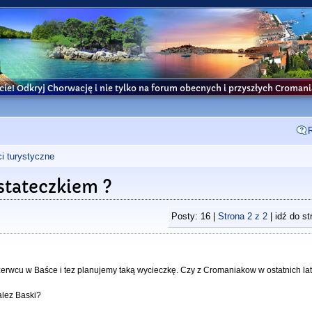
cie! Odkryj Chorwację i nie tylko na forum obecnych i przyszłych Croma
i turystyczne
 stateczkiem ?
Posty: 16 |
Strona
2
z
2
| idź do s
rwcu w Baśce i tez planujemy taką wycieczkę. Czy z Cromaniakow w ostatnich lat
alez Baski?