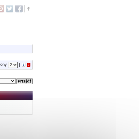
trony
|
1
2