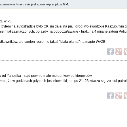
eczeństwach na trasie jest sporo więcej jak w GM.
ZE w PL.
yłem na autostradzie było OK, im dalej na pn. i drogi wojewódzkie Kaszub, tym g
ie miał zaznaczonych, pojazdy na poboczu/awarie - brak, na 4 mijane załogi Polic
tkowników, ale tamten region to jakaś "biała plama" na mapie WAZE.
y od Yanosika - stąd pewnie mało meldunków od kierowców.
m, że w godzinach gdy ruch jest niewielki, np. po 21..23 zdarza się, że stoi patrol