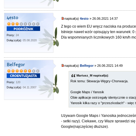
4esto
napisał(a)
4esto
» 26.06.2021 14:37
Z tego co wiem EU wręcz naciska na producen
Istnieje nawet wzór opisujący ten warunek: 0 
Posty:
24
Dla wspomnianych licznikowych 160 km/h może 
Dołączył(a):
05.08.2020
Belfegor
napisał(a)
Belfegor
» 26.06.2021 14:49
Mariusz_M napisał(a):
Rok temu: Słowacja-Węgry-Chorwacja.
Posty:
120
Dołączył(a):
04.11.2007
Google Maps i Yanosik
Obie aplikacje ostrzegały identycznie o sta
Yanosik kilka razy o "przeszkodach" - więc 
Używam Google Maps i Yanosika jednocześnie
- setki razy). Ciekawe, czy Waze sprawdzi si
Google(najczęściej dłuższe).