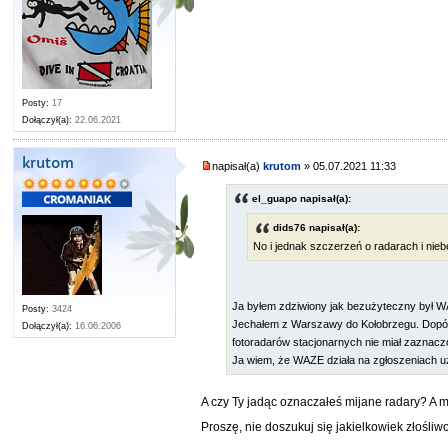
Posty:
17
Dołączył(a):
22.06.2021
krutom
napisał(a)
krutom
» 05.07.2021 11:33
el_guapo napisał(a):
dids76 napisał(a):
No i jednak szczerzeń o radarach i nie
Ja byłem zdziwiony jak bezużyteczny był 
Posty:
3424
Jechałem z Warszawy do Kołobrzegu. Dopóki 
Dołączył(a):
16.06.2006
fotoradarów stacjonarnych nie miał zaznaczo
Ja wiem, że WAZE działa na zgłoszeniach uż
A czy Ty jadąc oznaczałeś mijane radary? A 
Proszę, nie doszukuj się jakielkowiek złośli