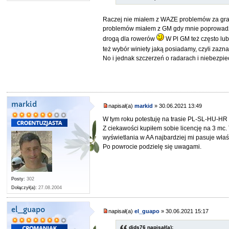
Raczej nie miałem z WAZE problemów za grani
problemów miałem z GM gdy mnie poprowadził 
drogą dla rowerów
W Pl GM też często lub
też wybór winiety jaką posiadamy, czyli zazn
No i jednak szczerzeń o radarach i niebezpie
markid
napisał(a)
markid
» 30.06.2021 13:49
W tym roku potestuję na trasie PL-SL-HU-HR 
Z ciekawości kupiłem sobie licencję na 3 mc.
wyświetlania w AA najbardziej mi pasuje właśn
Po powrocie podzielę się uwagami.
Posty:
302
Dołączył(a):
27.08.2004
el_guapo
napisał(a)
el_guapo
» 30.06.2021 15:17
dids76 napisał(a):