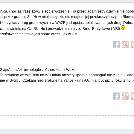
cą, chociaż trasę szykuje sobie wcześniej i ją przeglądam żeby dziwnie nie pop
przez granicę Slo/Hr w miejscu gdzie nie mogłem jej przekroczyć, czy na Słowacj
i korzystać z dróg gruntowych a w WAZE jest opcja zablokowania tych dróg. Dobr
aczam winietę na Cz, Sk i Hu i prowadzi mnie przez Brno, Bratysławę i M86
czeństwach na trasie jest sporo więcej jak w GM.
Sygic'a na AA równolegle z Yanosikiem i Waze.
 Testowałem wersję Beta na AA i miała niestety sporo niedomagań ale z kolei układ
ie w Sygicu. Czekam niecierpliwie na Yanosika na AA, miał być już ,5 roku temu i 