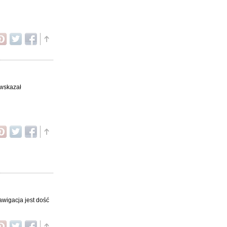
 wskazał
awigacja jest dość