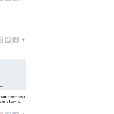
em.
ym radarem(Yanosik
 inne trasy niż