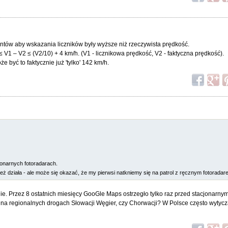
tów aby wskazania liczników były wyższe niż rzeczywista prędkość.
≤ V1 – V2 ≤ (V2/10) + 4 km/h. (V1 - licznikowa prędkość, V2 - faktyczna prędkość).
być to faktycznie już 'tylko' 142 km/h.
cjonarnych fotoradarach.
też działa - ale może się okazać, że my pierwsi natkniemy się na patrol z ręcznym fotoradar
. Przez 8 ostatnich miesięcy GooGle Maps ostrzegło tylko raz przed stacjonarn
ę na regionalnych drogach Słowacji Węgier, czy Chorwacji? W Polsce często wytycza