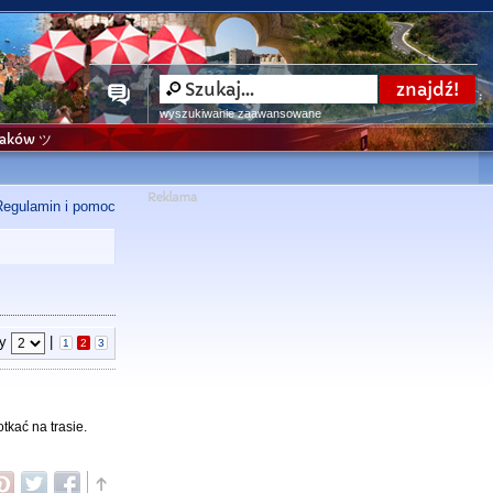
wyszukiwanie zaawansowane
niaków ツ
Regulamin i pomoc
ny
|
1
2
3
tkać na trasie.