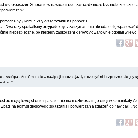
jest współpasażer. Gmeranie w nawigacji podczas jazdy może być niebezpieczne, a
 "potwierdzam"
 pomocne były komunikaty o zagrożeniu na poboczu.
h. Dwa razy spotkaliśmy przypadek, gdy zatrzymanemu nie udało się wpasować 
ególnie niebezpieczne, bo niekiedy zaskoczeni kierowcy gwałtownie odbijali w lewo.
 jest współpasażer. Gmeranie w nawigacji podczas jazdy może być niebezpieczne, ale gdy s
wierdzam"
est po mojej lewej stronie i pasażer nie ma możliwości ingerencji w komunikaty. Ale
e wpadł na pomysł głosowego zgłaszania i potwierdzania zdarzeń do nawigacji. No 