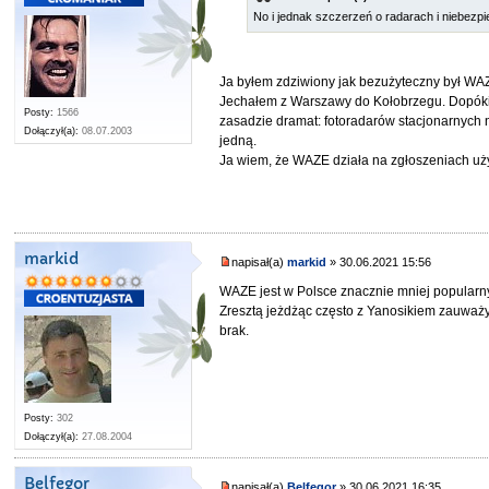
No i jednak szczerzeń o radarach i niebezpi
Ja byłem zdziwiony jak bezużyteczny był WA
Jechałem z Warszawy do Kołobrzegu. Dopóki b
Posty:
1566
zasadzie dramat: fotoradarów stacjonarnych n
Dołączył(a):
08.07.2003
jedną.
Ja wiem, że WAZE działa na zgłoszeniach uży
markid
napisał(a)
markid
» 30.06.2021 15:56
WAZE jest w Polsce znacznie mniej popularn
Zresztą jeżdżąc często z Yanosikiem zauważyłe
brak.
Posty:
302
Dołączył(a):
27.08.2004
Belfegor
napisał(a)
Belfegor
» 30.06.2021 16:35