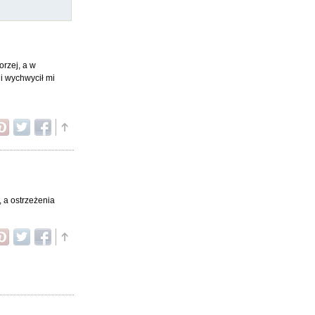
orzej, a w
ji wychwycił mi
, a ostrzeżenia