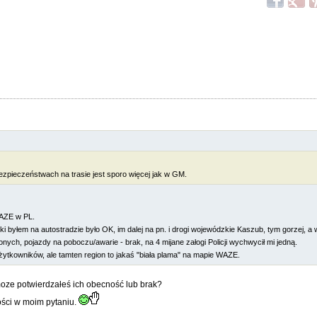
bezpieczeństwach na trasie jest sporo więcej jak w GM.
WAZE w PL.
byłem na autostradzie było OK, im dalej na pn. i drogi wojewódzkie Kaszub, tym gorzej, a
nych, pojazdy na poboczu/awarie - brak, na 4 mijane załogi Policji wychwycił mi jedną.
ytkowników, ale tamten region to jakaś "biała plama" na mapie WAZE.
moze potwierdzałeś ich obecność lub brak?
wości w moim pytaniu.