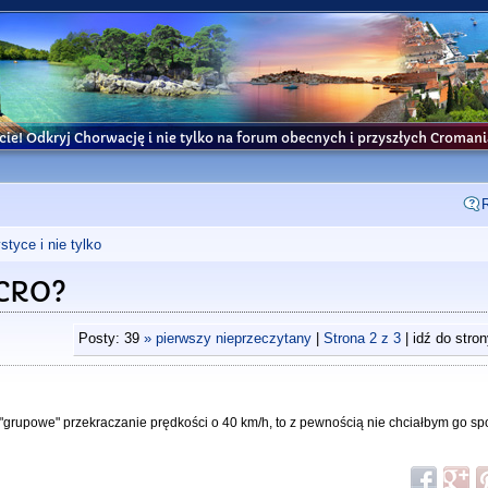
cie! Odkryj Chorwację i nie tylko na forum obecnych i przyszłych Croma
tyce i nie tylko
 CRO?
Posty: 39
» pierwszy nieprzeczytany
|
Strona
2
z
3
| idź do stro
, "grupowe" przekraczanie prędkości o 40 km/h, to z pewnością nie chciałbym go spo