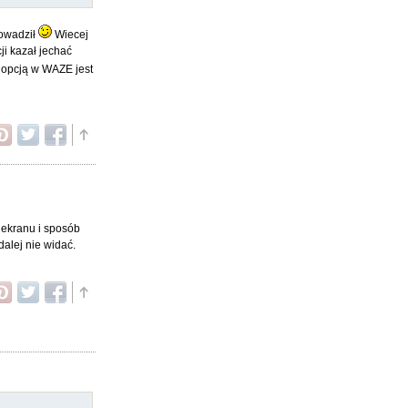
rowadził
Wiecej
i kazał jechać
ą opcją w WAZE jest
 ekranu i sposób
dalej nie widać.