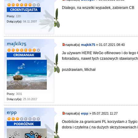
Dlatego, na wszelki wypadek, zabieram CB
Posty:
120
Dołączył(a):
04.11.2007
majkik75
napisał(a)
majkik75
» 01.07.2021 08:40
Ja używam HERE WeGo oflineowo i do tego 
fotoradaru, nawet tych czasowych stawianych 
pozdrawiam, Michał
Posty:
3031
Dołączył(a):
25.10.2017
erpp
napisał(a)
erpp
» 05.07.2021 11:27
Osobiście za granicami PL korzystam z Sygic
dobra i czytelna ( na dużych skrzyżowaniach 