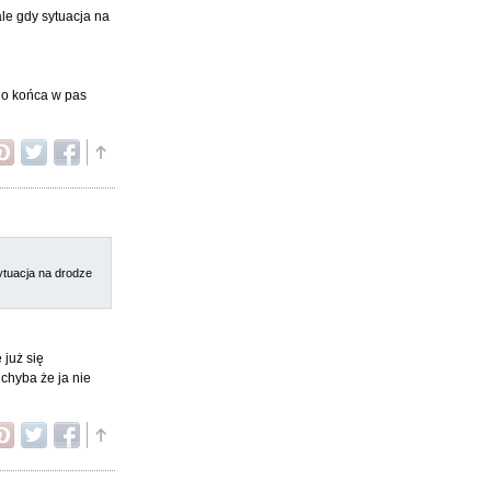
le gdy sytuacja na
do końca w pas
ytuacja na drodze
 już się
chyba że ja nie