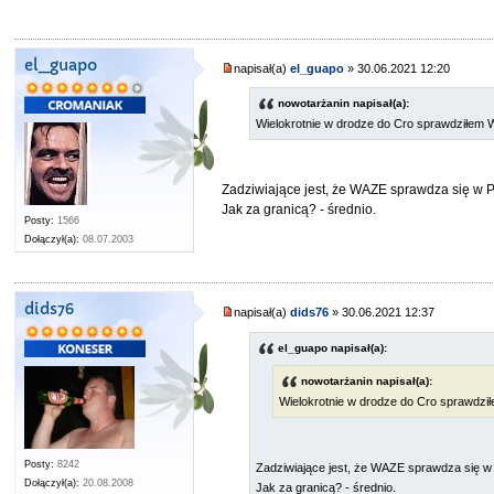
el_guapo
napisał(a)
el_guapo
» 30.06.2021 12:20
nowotarżanin napisał(a):
Wielokrotnie w drodze do Cro sprawdziłem W
Zadziwiające jest, że WAZE sprawdza się w PL
Jak za granicą? - średnio.
Posty:
1566
Dołączył(a):
08.07.2003
dids76
napisał(a)
dids76
» 30.06.2021 12:37
el_guapo napisał(a):
nowotarżanin napisał(a):
Wielokrotnie w drodze do Cro sprawdzi
Posty:
8242
Zadziwiające jest, że WAZE sprawdza się w P
Dołączył(a):
20.08.2008
Jak za granicą? - średnio.