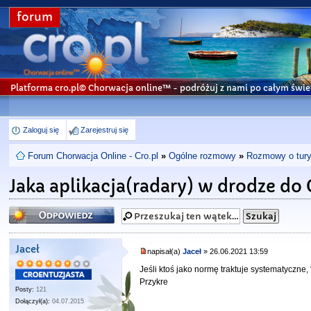
forum
Platforma cro.pl© Chorwacja online™
- podróżuj z nami po całym świe
Zaloguj się
Zarejestruj się
Forum Chorwacja Online - Cro.pl
»
Ogólne rozmowy
»
Rozmowy o turys
Jaka aplikacja(radary) w drodze do
Odpowiedz
Jaceł
napisał(a)
Jaceł
» 26.06.2021 13:59
Jeśli ktoś jako normę traktuje systematyczne
Przykre
Posty:
121
Dołączył(a):
04.07.2015