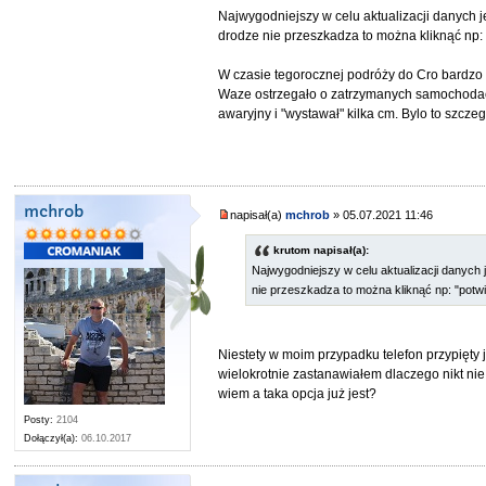
Najwygodniejszy w celu aktualizacji danych 
drodze nie przeszkadza to można kliknąć np:
W czasie tegorocznej podróży do Cro bardzo
Waze ostrzegało o zatrzymanych samochodac
awaryjny i "wystawał" kilka cm. Bylo to szcz
mchrob
napisał(a)
mchrob
» 05.07.2021 11:46
krutom napisał(a):
Najwygodniejszy w celu aktualizacji danych
nie przeszkadza to można kliknąć np: "pot
Niestety w moim przypadku telefon przypięty j
wielokrotnie zastanawiałem dlaczego nikt ni
wiem a taka opcja już jest?
Posty:
2104
Dołączył(a):
06.10.2017