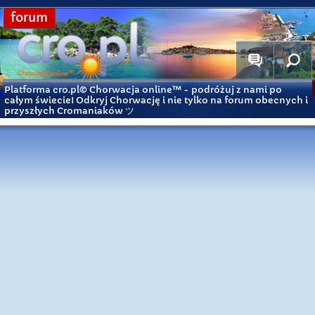
forum
Platforma cro.pl© Chorwacja online™
- podróżuj z nami po
całym świecie! Odkryj Chorwację i nie tylko na forum obecnych i
przyszłych Cromaniaków ツ