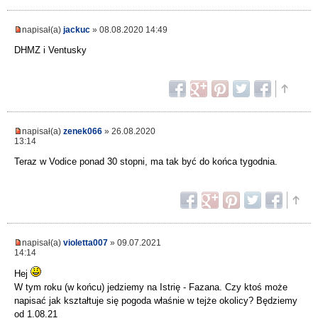
napisał(a)
jackuc
» 08.08.2020 14:49
DHMZ i Ventusky
napisał(a)
zenek066
» 26.08.2020
13:14
Teraz w Vodice ponad 30 stopni, ma tak być do końca tygodnia.
napisał(a)
violetta007
» 09.07.2021
14:14
Hej
W tym roku (w końcu) jedziemy na Istrię - Fazana. Czy ktoś może
napisać jak kształtuje się pogoda właśnie w tejże okolicy? Będziemy
od 1.08.21