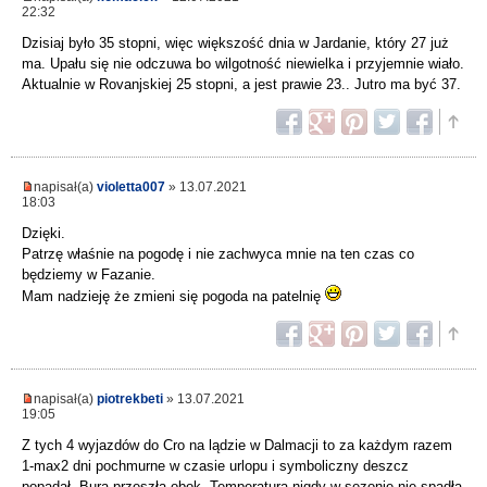
22:32
Dzisiaj było 35 stopni, więc większość dnia w Jardanie, który 27 już
ma. Upału się nie odczuwa bo wilgotność niewielka i przyjemnie wiało.
Aktualnie w Rovanjskiej 25 stopni, a jest prawie 23.. Jutro ma być 37.
napisał(a)
violetta007
» 13.07.2021
18:03
Dzięki.
Patrzę właśnie na pogodę i nie zachwyca mnie na ten czas co
będziemy w Fazanie.
Mam nadzieję że zmieni się pogoda na patelnię
napisał(a)
piotrekbeti
» 13.07.2021
19:05
Z tych 4 wyjazdów do Cro na lądzie w Dalmacji to za każdym razem
1-max2 dni pochmurne w czasie urlopu i symboliczny deszcz
popadał. Bura przeszła obok. Temperatura nigdy w sezonie nie spadła