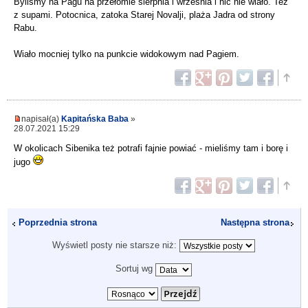
Byliśmy na Pagu na przełomie sierpnia i września i nic nie wiało. Też
z supami. Potocnica, zatoka Starej Novalji, plaża Jadra od strony
Rabu.
Wiało mocniej tylko na punkcie widokowym nad Pagiem.
napisał(a)
Kapitańska Baba
»
28.07.2021 15:29
W okolicach Sibenika też potrafi fajnie powiać - mieliśmy tam i borę i
jugo
Poprzednia strona
Następna strona
Wyświetl posty nie starsze niż:
Sortuj wg