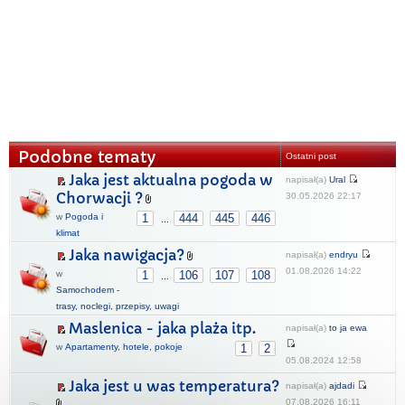
Podobne tematy
Ostatni post
Jaka jest aktualna pogoda w
napisał(a)
Ural
Chorwacji ?
30.05.2026 22:17
w
Pogoda i
1
444
445
446
...
klimat
Jaka nawigacja?
napisał(a)
endryu
01.08.2026 14:22
w
1
106
107
108
...
Samochodem -
trasy, noclegi, przepisy, uwagi
Maslenica - jaka plaża itp.
napisał(a)
to ja ewa
w
Apartamenty, hotele, pokoje
1
2
05.08.2024 12:58
Jaka jest u was temperatura?
napisał(a)
ajdadi
07.08.2026 16:11