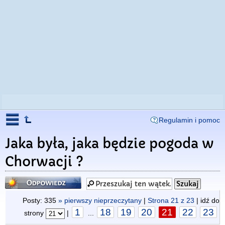
Regulamin i pomoc
Jaka była, jaka będzie pogoda w
Chorwacji ?
Odpowiedz
Posty: 335
» pierwszy nieprzeczytany
|
Strona
21
z
23
| idź do
1
18
19
20
21
22
23
strony
|
...