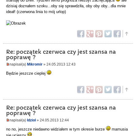
startuję do Breli. Tydzień temu prognoza niezbyt zachęcająca
ale
dzisiaj doznałem szoku...oby się sprawdziła, oby oby oby...dla mnie
ideał! (czerwona linia to mój urlop)
Re: początek czerwca czy jest szansa na
poprawę ?
napisał(a)
Mikromir
» 24.05.2013 12:43
Będzie jeszcze cieplej
Re: początek czerwca czy jest szansa na
poprawę ?
napisał(a)
Idziol
» 24.05.2013 12:44
no no, jeszcze niedawno widziałem w tym okresie burze
mamusia
sie ucieszy