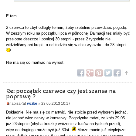
E tam...
2 czerwca to zbyt odległy termin, żeby rzetelnie przewidzieć pogodę.
W zeszłym roku na początku lipca w północnej Dalmacji też miały być
przelotne deszcze i poniżej 30 stopni - przez 2 tygodnie nie
widzieliśmy ani kropli, a ochłodziło się w dniu wyjazdu - do 28 stopni
Nie ma się co martwić na wyrost.
Re: początek czerwca czy jest szansa na
poprawę ?
napisał(a)
wcilor
» 23.05.2013 10:17
Dokładnie. Nie ma się co martwić. Nie stoicie przed wyborem jechać,
nie jechać więc nerwy w konserwy. Pogodynka mówi, że koło 29.05
już 23stopnie (chyba troszkę wróżenie z fusów na tydzień przed),
więc do drugiego może być już 30st.
Morze macie już cieplejsze
niż w Bałtyku w sezonie. A na pytanie czy jest szansa na poprawę