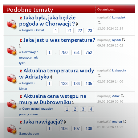
Podobne tematy
Ostatni post
Jaka była, jaka będzie
napisał(a)
komaciek
pogoda w Chorwacji ?
13.09.2024 22:24
w
Pogoda i klimat
1
21
22
23
...
Jaka jest u was temperatura?
napisał(a)
ajdadi
09.08.2026 16:02
w
Rozmowy o
1
750
751
752
...
turystyce i nie
tylko
Aktualna temperatura wody
napisał(a)
krakuscity
w Adriatyku
02.07.2026 14:06
w
Pogoda i
1
133
134
135
...
klimat
Aktualna cena wstępu na
napisał(a)
Adax
mury w Dubrowniku
20.06.2026 00:40
w
Ceny, usługi, przepisy,
1
2
3
4
porady różne
Jaka nawigacja?
napisał(a)
endryu
01.08.2026 14:22
w
1
106
107
108
...
Samochodem -