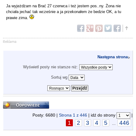
Ja wyjeżdżam na Brać 27 czerwca i też jestem pos..ny. Żona nie
chciała jechać tak wcześnie a ja przekonałem że bedzie OK, a tu
prawie zima.
Następna strona
Wyświetl posty nie starsze niż:
Sortuj wg
Odpowiedz
Posty: 6680 |
Strona
1
z
446
| idź do strony
|
1
2
3
4
5
446
...