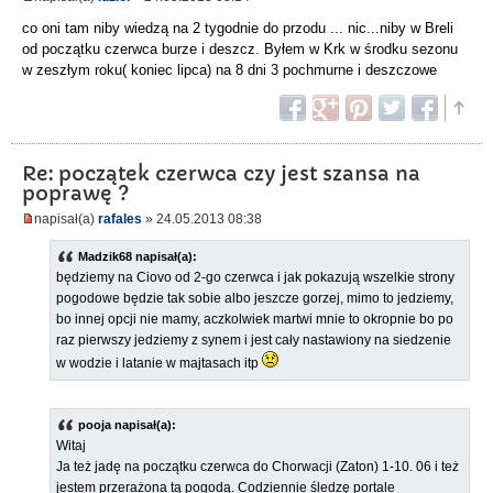
co oni tam niby wiedzą na 2 tygodnie do przodu ... nic...niby w Breli
od początku czerwca burze i deszcz. Byłem w Krk w środku sezonu
w zeszłym roku( koniec lipca) na 8 dni 3 pochmurne i deszczowe
Re: początek czerwca czy jest szansa na
poprawę ?
napisał(a)
rafales
» 24.05.2013 08:38
Madzik68 napisał(a):
będziemy na Ciovo od 2-go czerwca i jak pokazują wszelkie strony
pogodowe będzie tak sobie albo jeszcze gorzej, mimo to jedziemy,
bo innej opcji nie mamy, aczkolwiek martwi mnie to okropnie bo po
raz pierwszy jedziemy z synem i jest cały nastawiony na siedzenie
w wodzie i latanie w majtasach itp
pooja napisał(a):
Witaj
Ja też jadę na początku czerwca do Chorwacji (Zaton) 1-10. 06 i też
jestem przerażona tą pogodą. Codziennie śledzę portale