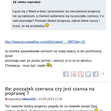
rafales napisał(a):
Łącze się z Wami w bólu i przerażeniu, bo rzeczywiście prognozy
nie są najlepsze, a również wybieramy się na początku czerwca. Co
nam pozostaje? Przestać śledzić prognozy, zabrać letnie rzeczy i
liczyć, że się przydadzą
http://www.accuweather.com/pl/hr/zaton/ ... 680?day=11
ta stronka spowodowała uśmiech na mojej twarzy w ten pochmurny
dzień
pozostaje nam po prostu jechać i wierzyć w to ze to wkońcu
Chorwacja - musi być ciepło
))
Re: początek czerwca czy jest szansa na
poprawę ?
napisał(a)
lukasz22i
» 24.05.2013 12:30
Też uważnie śledzę prognozy pogody bo za niewiele ponad 2tyg.