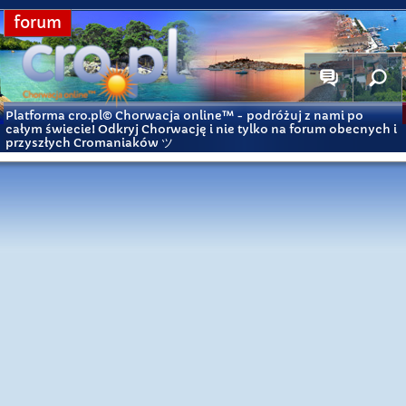
forum
Platforma cro.pl© Chorwacja online™
- podróżuj z nami po
całym świecie! Odkryj Chorwację i nie tylko na forum obecnych i
przyszłych Cromaniaków ツ