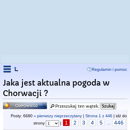
Regulamin i pomoc
Jaka jest aktualna pogoda w
Chorwacji ?
Odpowiedz
Posty: 6680
» pierwszy nieprzeczytany
|
Strona
1
z
446
| idź do
1
2
3
4
5
446
strony
|
...