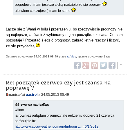
pogodowe, mam jeszcze cichą nadzieje ze się poprawi
ale wiem co czujesz:) mam to samo
Łącze się z Wami w bólu i przerażeniu, bo rzeczywiście prognozy nie
są najlepsze, a również wybieramy się na początku czerwca. Co nam
pozostaje? Przestać śledzić prognozy, zabrać letnie rzeczy i liczyć,
że się przydadzą
Ostatnio edytowano 24.05.2013 08:49 przez
rafales
, łącznie edytowano 1 raz
Re: początek czerwca czy jest szansa na
poprawę ?
napisał(a)
gastrol
» 24.05.2013 08:49
ewwwa napisał(a):
witam
ja również oglądam prognozy ale jedziemy dopiero 21 czerwca,
spróbujcie tu:
http://www.accuweather.com/en/hr/trogir ... r=6/1/2013