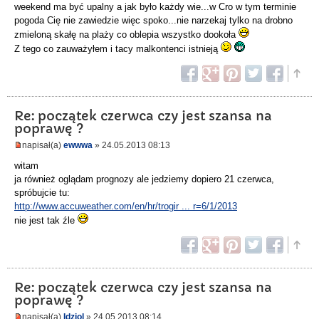
weekend ma być upalny a jak było każdy wie...w Cro w tym terminie
pogoda Cię nie zawiedzie więc spoko...nie narzekaj tylko na drobno
zmieloną skałę na plaży co oblepia wszystko dookoła
Z tego co zauważyłem i tacy malkontenci istnieją
Re: początek czerwca czy jest szansa na
poprawę ?
napisał(a)
ewwwa
» 24.05.2013 08:13
witam
ja również oglądam prognozy ale jedziemy dopiero 21 czerwca,
spróbujcie tu:
http://www.accuweather.com/en/hr/trogir ... r=6/1/2013
nie jest tak źle
Re: początek czerwca czy jest szansa na
poprawę ?
napisał(a)
Idziol
» 24.05.2013 08:14