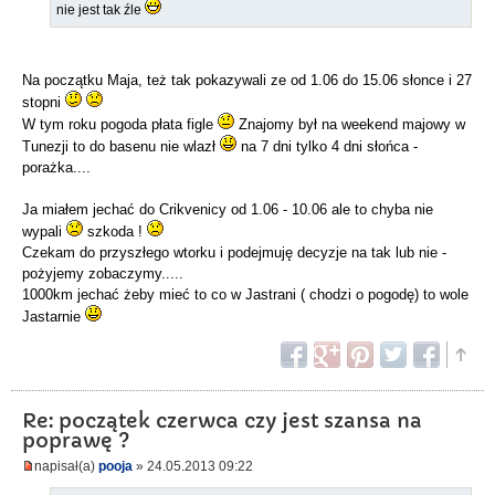
nie jest tak źle
Na początku Maja, też tak pokazywali ze od 1.06 do 15.06 słonce i 27
stopni
W tym roku pogoda płata figle
Znajomy był na weekend majowy w
Tunezji to do basenu nie wlazł
na 7 dni tylko 4 dni słońca -
porażka....
Ja miałem jechać do Crikvenicy od 1.06 - 10.06 ale to chyba nie
wypali
szkoda !
Czekam do przyszłego wtorku i podejmuję decyzje na tak lub nie -
pożyjemy zobaczymy.....
1000km jechać żeby mieć to co w Jastrani ( chodzi o pogodę) to wole
Jastarnie
Re: początek czerwca czy jest szansa na
poprawę ?
napisał(a)
pooja
» 24.05.2013 09:22