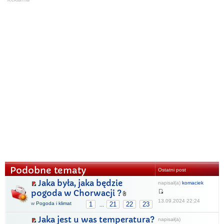
Podobne tematy
Ostatni post
Jaka była, jaka będzie
napisał(a)
komaciek
pogoda w Chorwacji ?
13.09.2024 22:24
w
Pogoda i klimat
1
21
22
23
...
Jaka jest u was temperatura?
napisał(a)