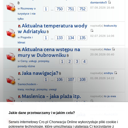
damianisko5
07.08.2026 16:46
w
Rozmowy o
1
750
751
752
...
turystyce i nie
tylko
Aktualna temperatura wody
napisał(a)
krakuscity
w Adriatyku
02.07.2026 14:06
w
Pogoda i
1
133
134
135
...
klimat
Aktualna cena wstępu na
napisał(a)
Adax
mury w Dubrowniku
20.06.2026 00:40
w
Ceny, usługi, przepisy,
1
2
3
4
porady różne
Jaka nawigacja?
napisał(a)
endryu
01.08.2026 14:22
w
1
106
107
108
...
Samochodem -
trasy, noclegi, przepisy, uwagi
Maslenica - jaka plaża itp.
napisał(a)
to ja ewa
w
Apartamenty, hotele, pokoje
1
2
05.08.2024 12:58
Jakie dane przetwarzamy i w jakim celu?
Samochód na promie - jaka
napisał(a)
Ruch1920
opłata.
Serwis internetowy Cro.pl Chorwacja Online wykorzystuje pliki cookie i
27.08.2021 12:13
pokrewne technologie, które umożliwiają i ułatwiają Ci korzystanie z
w
Alternatywne środki lokomocji
1
2