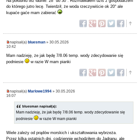
Na południu też ładnie. 28° do 30°. Rozmawiałem dziś z gospodarzem
do którego jutro lecę. Twierdził, że woda rzeczywiście ok 20° ale
kupaće gaće mam zabierać
napisał(a)
bluesman
» 30.05.2026
10:42
Mam nadzieję, że jak będę 7/8.06 temp. wody zdecydowanie się
podniesie
w razie W mam pianki
napisał(a)
Marlowe1994
» 30.05.2026
16:07
bluesman napisał(a):
Mam nadzieję, że jak będę 7/8.06 temp. wody zdecydowanie się
podniesie
w razie W mam pianki
Wiele zależy od prądów morskich i ukształtowania wybrzeża.
Przez kilka ostatnich dni, codziennie wchodziłem do Jadranu, ale