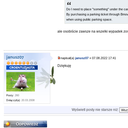
Do I need to place "something" under the ca
By purchasing a parking ticket through Bmov
when using public parking space.
ale osobiście zawsze na wszelki wypadek zo
janusz07
napisał(a)
janusz07
» 07.08.2022 17:41
Dziękuję
Posty:
260
Dołączył(a):
20.03.2008
Wyświetl posty nie starsze niż:
Odpowiedz