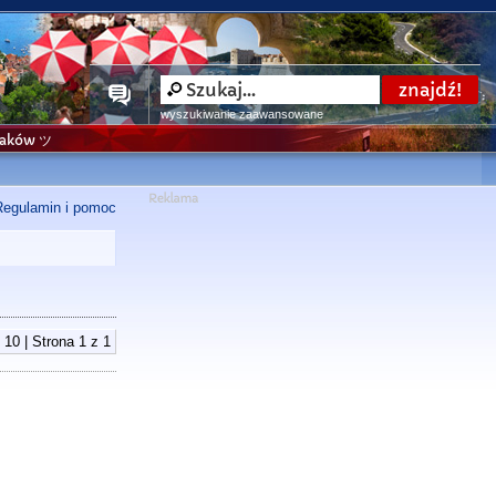
wyszukiwanie zaawansowane
niaków ツ
Regulamin i pomoc
 10 | Strona
1
z
1