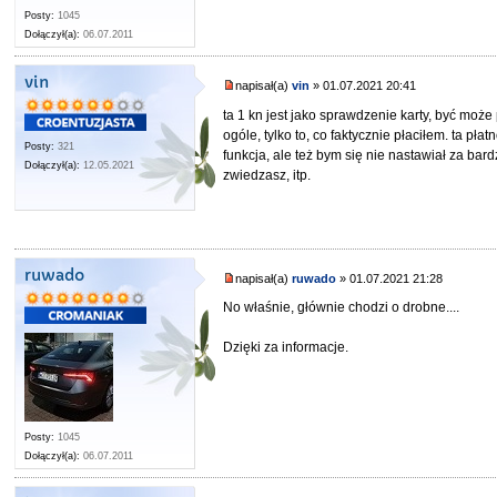
Posty:
1045
Dołączył(a):
06.07.2011
vin
napisał(a)
vin
» 01.07.2021 20:41
ta 1 kn jest jako sprawdzenie karty, być może p
ogóle, tylko to, co faktycznie płaciłem. ta p
Posty:
321
funkcja, ale też bym się nie nastawiał za bar
Dołączył(a):
12.05.2021
zwiedzasz, itp.
ruwado
napisał(a)
ruwado
» 01.07.2021 21:28
No właśnie, głównie chodzi o drobne....
Dzięki za informacje.
Posty:
1045
Dołączył(a):
06.07.2011