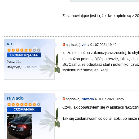
Zastanawiające jest to, że dwie opinie są z 20
vin
napisał(a)
vin
» 01.07.2021 19:49
to, że nie można zakończyć wcześniej, to chyb
nie można potem pójść po resztę, jak się chc
Posty:
321
SkyCashu, że odpalasz start i potem kończys
Dołączył(a):
12.05.2021
systemu niż samej aplikacji.
ruwado
napisał(a)
ruwado
» 01.07.2021 20:25
Czyli, jak dopatrzyłem się w aplikacji faktycz
Tak się zastanawiam co do tej apki, bo może n