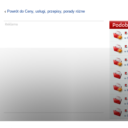
Powrót do Ceny, usługi, przepisy, porady różne
Podob
w
w
w
w
w
w
w