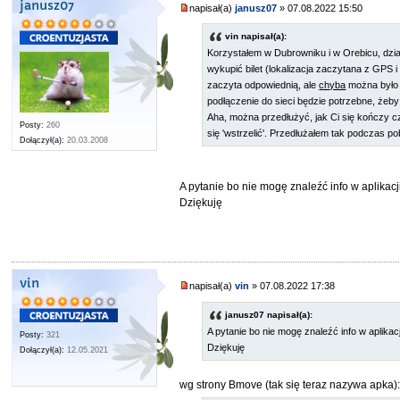
janusz07
napisał(a)
janusz07
» 07.08.2022 15:50
vin napisał(a):
Korzystałem w Dubrowniku i w Orebicu, dzia
wykupić bilet (lokalizacja zaczytana z GPS i 
zaczyta odpowiednią, ale
chyba
można było z
podłączenie do sieci będzie potrzebne, żeb
Aha, można przedłużyć, jak Ci się kończy c
Posty:
260
się 'wstrzelić'. Przedłużałem tak podczas po
Dołączył(a):
20.03.2008
A pytanie bo nie mogę znaleźć info w aplikac
Dziękuję
vin
napisał(a)
vin
» 07.08.2022 17:38
janusz07 napisał(a):
A pytanie bo nie mogę znaleźć info w aplika
Posty:
321
Dziękuję
Dołączył(a):
12.05.2021
wg strony Bmove (tak się teraz nazywa apka)