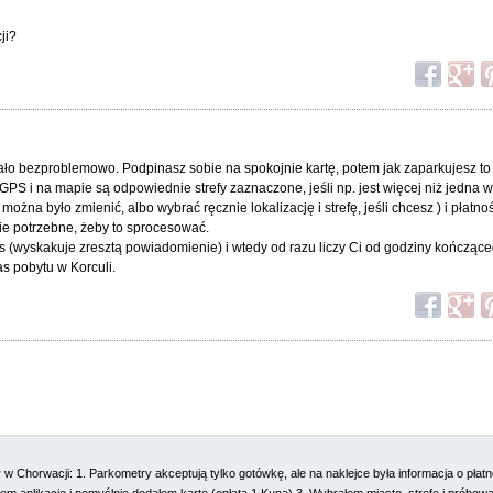
ji?
ało bezproblemowo. Podpinasz sobie na spokojnie kartę, potem jak zaparkujesz to 
 GPS i na mapie są odpowiednie strefy zaznaczone, jeśli np. jest więcej niż jedna w
można było zmienić, albo wybrać ręcznie lokalizację i strefę, jeśli chcesz ) i płatnoś
ie potrzebne, żeby to sprocesować.
s (wyskakuje zresztą powiadomienie) i wtedy od razu liczy Ci od godziny kończące
as pobytu w Korculi.
w Chorwacji: 1. Parkometry akceptują tylko gotówkę, ale na naklejce była informacja o płatno