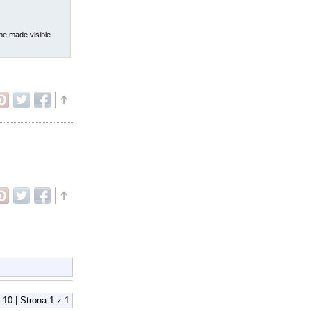
be made visible
 10 | Strona
1
z
1