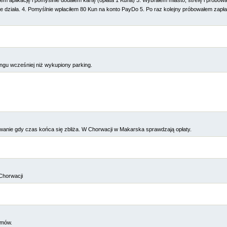
m aplikację i pomyślnie dodałem kartę (opłata 1 Kuna) 3. Wybrałem miasto, strefę i próbowa
nie działa. 4. Pomyślnie wpłaciłem 80 Kun na konto PayDo 5. Po raz kolejny próbowałem zapłac
ngu wcześniej niż wykupiony parking.
anie gdy czas końca się zbliża. W Chorwacji w Makarska sprawdzają opłaty.
Chorwacji
emów.