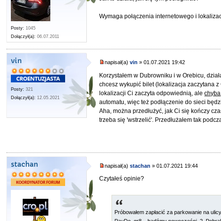
Wymaga połączenia internetowego i lokalizac
Posty:
1045
Dołączył(a):
06.07.2011
vin
napisał(a)
vin
» 01.07.2021 19:42
Korzystałem w Dubrowniku i w Orebicu, dział
chcesz wykupić bilet (lokalizacja zaczytana z
Posty:
321
lokalizacji Ci zaczyta odpowiednią, ale
chyba
Dołączył(a):
12.05.2021
automatu, więc też podłączenie do sieci będz
Aha, można przedłużyć, jak Ci się kończy cza
trzeba się 'wstrzelić'. Przedłużałem tak podcz
stachan
napisał(a)
stachan
» 01.07.2021 19:44
Czytałeś opinie?
Próbowałem zapłacić za parkowanie na ulicy 