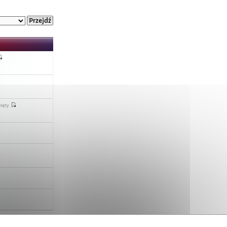
nięty