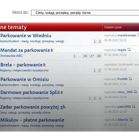
Skocz do:
ne tematy
Ostatni post
Parkowanie w Wiedniu
napisał(a)
marekkowalak
08.08.2022 09:25
Samochodem - trasy, noclegi, przepisy, uwagi
1
2
Mandat za parkowanie
napisał(a)
negate
07.02.2026 15:02
Chorwackie ABC
1
...
26
27
28
Brela - parkowanie
napisał(a) Użytkownik usu
17.05.2025 10:24
Regiony i miejscowości turystyczne
1
2
Parkowanie w Omisiu
napisał(a)
Prot666
04.08.2023 17:16
Samochodem - trasy, noclegi, przepisy, uwagi
Darmowe parkowanie Split
napisał(a)
mirus_1969
24.08.2024 23:04
Regiony i miejscowości turystyczne
1
2
3
Zadar parkowanie powyżej 3h
napisał(a)
yarko2000
12.08.2024 12:14
Ceny, usługi, przepisy, porady różne
Mikulov - płatne parkowanie
napisał(a)
AdamSz
30.04.2025 13:28
Samochodem - trasy, noclegi, przepisy, uwagi