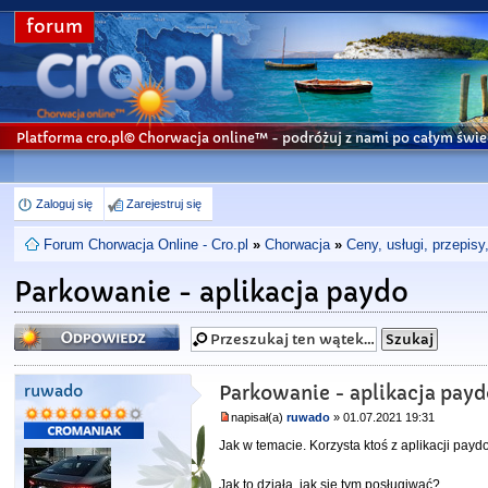
forum
Platforma cro.pl© Chorwacja online™
- podróżuj z nami po całym świe
Zaloguj się
Zarejestruj się
Forum Chorwacja Online - Cro.pl
»
Chorwacja
»
Ceny, usługi, przepisy
Parkowanie - aplikacja paydo
Odpowiedz
ruwado
Parkowanie - aplikacja pay
napisał(a)
ruwado
» 01.07.2021 19:31
Jak w temacie. Korzysta ktoś z aplikacji pay
Jak to działa, jak się tym posługiwać?