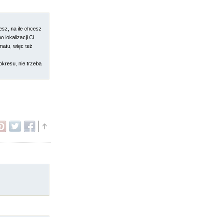
esz, na ile chcesz
 lokalizacji Ci
omatu, więc też
okresu, nie trzeba