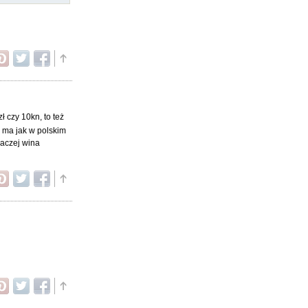
ł czy 10kn, to też
e ma jak w polskim
raczej wina