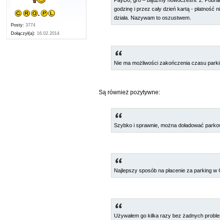
PayDo, gr8 – bądźmy nowocześni. 2. Pobrałe
godzinę i przez cały dzień kartą - płatność 
działa. Nazywam to oszustwem.
Posty:
3774
Dołączył(a):
16.02.2014
Nie ma możliwości zakończenia czasu parki
Są również pozytywne:
Szybko i sprawnie, można doładować parkow
Najlepszy sposób na płacenie za parking w 
Używałem go kilka razy bez żadnych probl