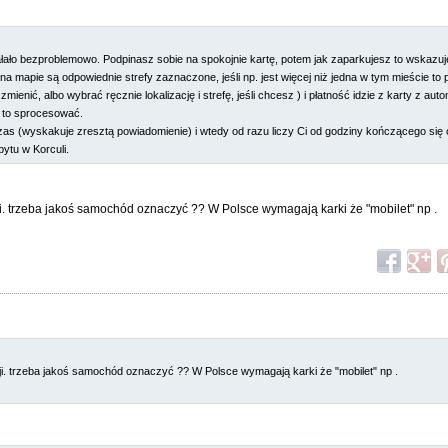
łało bezproblemowo. Podpinasz sobie na spokojnie kartę, potem jak zaparkujesz to wskazuj
na mapie są odpowiednie strefy zaznaczone, jeśli np. jest więcej niż jedna w tym mieście to po
mienić, albo wybrać ręcznie lokalizację i strefę, jeśli chcesz ) i płatność idzie z karty z aut
y to sprocesować.
zas (wyskakuje zresztą powiadomienie) i wtedy od razu liczy Ci od godziny kończącego się 
bytu w Korculi.
ji. trzeba jakoś samochód oznaczyć ?? W Polsce wymagają karki że "mobilet" np .
cji. trzeba jakoś samochód oznaczyć ?? W Polsce wymagają karki że "mobilet" np .
: