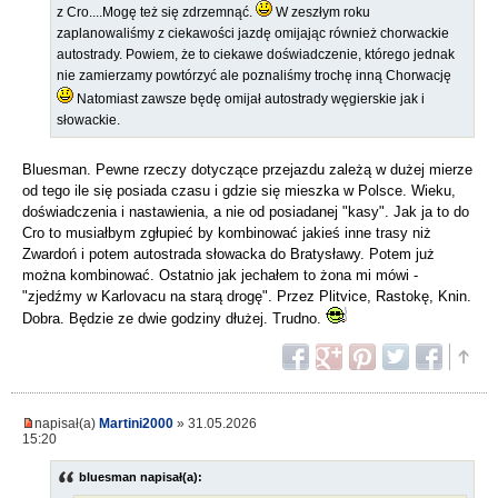
z Cro....Mogę też się zdrzemnąć.
W zeszłym roku
zaplanowaliśmy z ciekawości jazdę omijając również chorwackie
autostrady. Powiem, że to ciekawe doświadczenie, którego jednak
nie zamierzamy powtórzyć ale poznaliśmy trochę inną Chorwację
Natomiast zawsze będę omijał autostrady węgierskie jak i
słowackie.
Bluesman. Pewne rzeczy dotyczące przejazdu zależą w dużej mierze
od tego ile się posiada czasu i gdzie się mieszka w Polsce. Wieku,
doświadczenia i nastawienia, a nie od posiadanej "kasy". Jak ja to do
Cro to musiałbym zgłupieć by kombinować jakieś inne trasy niż
Zwardoń i potem autostrada słowacka do Bratysławy. Potem już
można kombinować. Ostatnio jak jechałem to żona mi mówi -
"zjedźmy w Karlovacu na starą drogę". Przez Plitvice, Rastokę, Knin.
Dobra. Będzie ze dwie godziny dłużej. Trudno.
napisał(a)
Martini2000
» 31.05.2026
15:20
bluesman napisał(a):