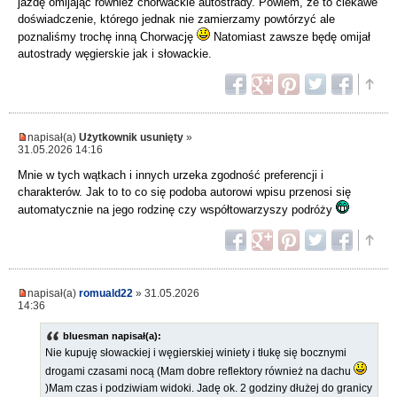
jazdę omijając również chorwackie autostrady. Powiem, że to ciekawe
doświadczenie, którego jednak nie zamierzamy powtórzyć ale
poznaliśmy trochę inną Chorwację
Natomiast zawsze będę omijał
autostrady węgierskie jak i słowackie.
napisał(a)
Użytkownik usunięty
»
31.05.2026 14:16
Mnie w tych wątkach i innych urzeka zgodność preferencji i
charakterów. Jak to to co się podoba autorowi wpisu przenosi się
automatycznie na jego rodzinę czy współtowarzyszy podróży
napisał(a)
romuald22
» 31.05.2026
14:36
bluesman napisał(a):
Nie kupuję słowackiej i węgierskiej winiety i tłukę się bocznymi
drogami czasami nocą (Mam dobre reflektory również na dachu
)Mam czas i podziwiam widoki. Jadę ok. 2 godziny dłużej do granicy