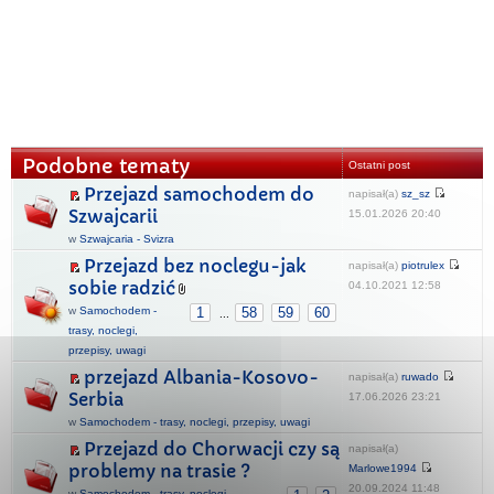
Podobne tematy
Ostatni post
Przejazd samochodem do
napisał(a)
sz_sz
Szwajcarii
15.01.2026 20:40
w
Szwajcaria - Svizra
Przejazd bez noclegu-jak
napisał(a)
piotrulex
sobie radzić
04.10.2021 12:58
w
Samochodem -
1
58
59
60
...
trasy, noclegi,
przepisy, uwagi
przejazd Albania-Kosovo-
napisał(a)
ruwado
Serbia
17.06.2026 23:21
w
Samochodem - trasy, noclegi, przepisy, uwagi
Przejazd do Chorwacji czy są
napisał(a)
problemy na trasie ?
Marlowe1994
20.09.2024 11:48
w
Samochodem - trasy, noclegi,