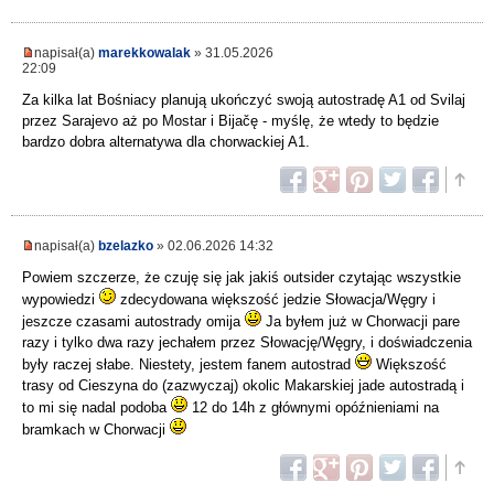
napisał(a)
marekkowalak
» 31.05.2026
22:09
Za kilka lat Bośniacy planują ukończyć swoją autostradę A1 od Svilaj
przez Sarajevo aż po Mostar i Bijačę - myślę, że wtedy to będzie
bardzo dobra alternatywa dla chorwackiej A1.
napisał(a)
bzelazko
» 02.06.2026 14:32
Powiem szczerze, że czuję się jak jakiś outsider czytając wszystkie
wypowiedzi
zdecydowana większość jedzie Słowacja/Węgry i
jeszcze czasami autostrady omija
Ja byłem już w Chorwacji pare
razy i tylko dwa razy jechałem przez Słowację/Węgry, i doświadczenia
były raczej słabe. Niestety, jestem fanem autostrad
Większość
trasy od Cieszyna do (zazwyczaj) okolic Makarskiej jade autostradą i
to mi się nadal podoba
12 do 14h z głównymi opóźnieniami na
bramkach w Chorwacji