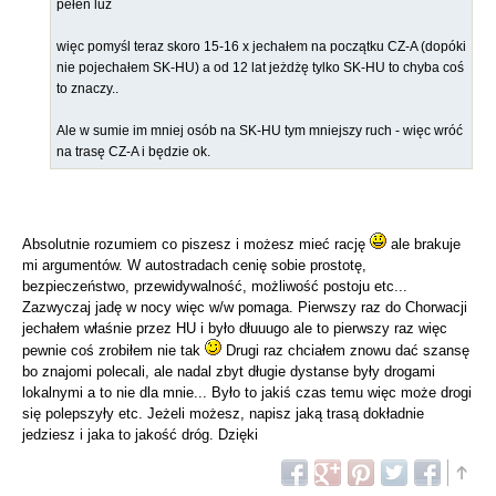
pełen luz
więc pomyśl teraz skoro 15-16 x jechałem na początku CZ-A (dopóki
nie pojechałem SK-HU) a od 12 lat jeżdżę tylko SK-HU to chyba coś
to znaczy..
Ale w sumie im mniej osób na SK-HU tym mniejszy ruch - więc wróć
na trasę CZ-A i będzie ok.
Absolutnie rozumiem co piszesz i możesz mieć rację
ale brakuje
mi argumentów. W autostradach cenię sobie prostotę,
bezpieczeństwo, przewidywalność, możliwość postoju etc...
Zazwyczaj jadę w nocy więc w/w pomaga. Pierwszy raz do Chorwacji
jechałem właśnie przez HU i było dłuuugo ale to pierwszy raz więc
pewnie coś zrobiłem nie tak
Drugi raz chciałem znowu dać szansę
bo znajomi polecali, ale nadal zbyt długie dystanse były drogami
lokalnymi a to nie dla mnie... Było to jakiś czas temu więc może drogi
się polepszyły etc. Jeżeli możesz, napisz jaką trasą dokładnie
jedziesz i jaka to jakość dróg. Dzięki