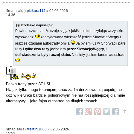
napisał(a)
piekara114
» 02.06.2026
14:36
bzelazko napisał(a):
Powiem szczerze, że czuję się jak jakiś outsider czytając wszystkie
wypowiedzi
zdecydowana większość jedzie Słowacja/Węgry i
jeszcze czasami autostrady omija
Ja byłem już w Chorwacji pare
razy i
tylko dwa razy jechałem przez Słowację/Węgry, i
doświadczenia były raczej słabe.
Niestety, jestem fanem autostrad
Fanka trasy przez AT i SI.
HU jak tylko mogę to omijam, choć za 15 dni znowu nią pojadę, no
cóż w kierunku bardziej południowym nie ma rozsądniejszej dla mnie
alternatywy... jako fajna autostrad na długich trasach....
napisał(a)
Martini2000
» 02.06.2026
15:52