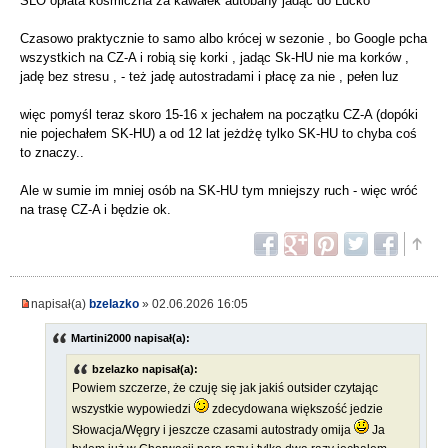
SLO opłata kosmiczna za kawałek autobany jadąc do Lućko
Czasowo praktycznie to samo albo krócej w sezonie , bo Google pcha
wszystkich na CZ-A i robią się korki , jadąc Sk-HU nie ma korków ,
jadę bez stresu , - też jadę autostradami i płacę za nie , pełen luz
więc pomyśl teraz skoro 15-16 x jechałem na początku CZ-A (dopóki
nie pojechałem SK-HU) a od 12 lat jeżdżę tylko SK-HU to chyba coś
to znaczy..
Ale w sumie im mniej osób na SK-HU tym mniejszy ruch - więc wróć
na trasę CZ-A i będzie ok.
napisał(a)
bzelazko
» 02.06.2026 16:05
Martini2000 napisał(a):
bzelazko napisał(a):
Powiem szczerze, że czuję się jak jakiś outsider czytając
wszystkie wypowiedzi
zdecydowana większość jedzie
Słowacja/Węgry i jeszcze czasami autostrady omija
Ja