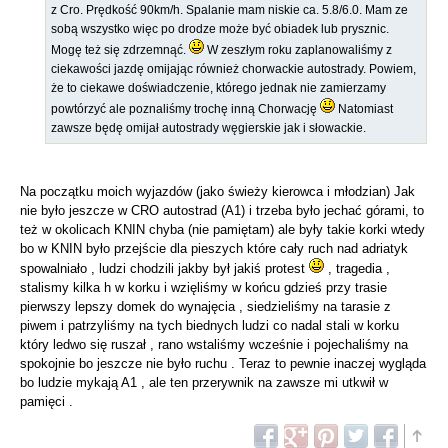
z Cro. Prędkość 90km/h. Spalanie mam niskie ca. 5.8/6.0. Mam ze
sobą wszystko więc po drodze może być obiadek lub prysznic.
Mogę też się zdrzemnąć.
W zeszłym roku zaplanowaliśmy z
ciekawości jazdę omijając również chorwackie autostrady. Powiem,
że to ciekawe doświadczenie, którego jednak nie zamierzamy
powtórzyć ale poznaliśmy trochę inną Chorwację
Natomiast
zawsze będę omijał autostrady węgierskie jak i słowackie.
Na początku moich wyjazdów (jako świeży kierowca i młodzian) Jak
nie było jeszcze w CRO autostrad (A1) i trzeba było jechać górami, to
też w okolicach KNIN chyba (nie pamiętam) ale były takie korki wtedy
bo w KNIN było przejście dla pieszych które cały ruch nad adriatyk
spowalniało , ludzi chodzili jakby był jakiś protest
, tragedia ,
stalismy kilka h w korku i wzięliśmy w końcu gdzieś przy trasie
pierwszy lepszy domek do wynajęcia , siedzieliśmy na tarasie z
piwem i patrzyliśmy na tych biednych ludzi co nadal stali w korku
który ledwo się ruszał , rano wstaliśmy wcześnie i pojechaliśmy na
spokojnie bo jeszcze nie było ruchu . Teraz to pewnie inaczej wygląda
bo ludzie mykają A1 , ale ten przerywnik na zawsze mi utkwił w
pamięci .