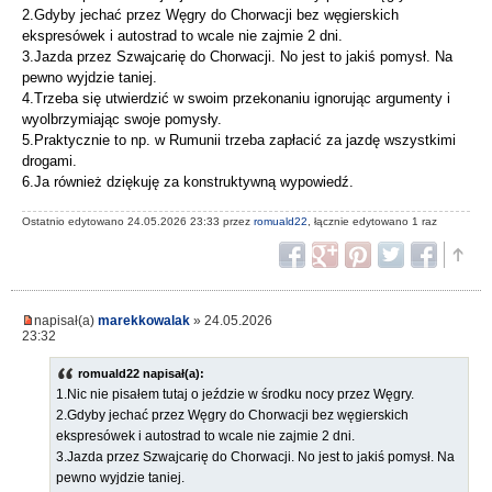
2.Gdyby jechać przez Węgry do Chorwacji bez węgierskich
ekspresówek i autostrad to wcale nie zajmie 2 dni.
3.Jazda przez Szwajcarię do Chorwacji. No jest to jakiś pomysł. Na
pewno wyjdzie taniej.
4.Trzeba się utwierdzić w swoim przekonaniu ignorując argumenty i
wyolbrzymiając swoje pomysły.
5.Praktycznie to np. w Rumunii trzeba zapłacić za jazdę wszystkimi
drogami.
6.Ja również dziękuję za konstruktywną wypowiedź.
Ostatnio edytowano 24.05.2026 23:33 przez
romuald22
, łącznie edytowano 1 raz
napisał(a)
marekkowalak
» 24.05.2026
23:32
romuald22 napisał(a):
1.Nic nie pisałem tutaj o jeździe w środku nocy przez Węgry.
2.Gdyby jechać przez Węgry do Chorwacji bez węgierskich
ekspresówek i autostrad to wcale nie zajmie 2 dni.
3.Jazda przez Szwajcarię do Chorwacji. No jest to jakiś pomysł. Na
pewno wyjdzie taniej.