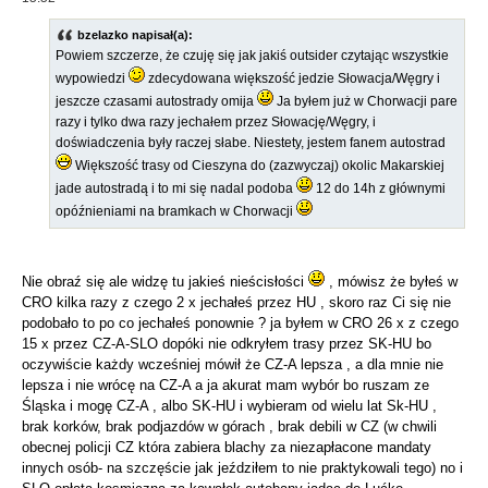
bzelazko napisał(a):
Powiem szczerze, że czuję się jak jakiś outsider czytając wszystkie
wypowiedzi
zdecydowana większość jedzie Słowacja/Węgry i
jeszcze czasami autostrady omija
Ja byłem już w Chorwacji pare
razy i tylko dwa razy jechałem przez Słowację/Węgry, i
doświadczenia były raczej słabe. Niestety, jestem fanem autostrad
Większość trasy od Cieszyna do (zazwyczaj) okolic Makarskiej
jade autostradą i to mi się nadal podoba
12 do 14h z głównymi
opóźnieniami na bramkach w Chorwacji
Nie obraź się ale widzę tu jakieś nieścisłości
, mówisz że byłeś w
CRO kilka razy z czego 2 x jechałeś przez HU , skoro raz Ci się nie
podobało to po co jechałeś ponownie ? ja byłem w CRO 26 x z czego
15 x przez CZ-A-SLO dopóki nie odkryłem trasy przez SK-HU bo
oczywiście każdy wcześniej mówił że CZ-A lepsza , a dla mnie nie
lepsza i nie wrócę na CZ-A a ja akurat mam wybór bo ruszam ze
Śląska i mogę CZ-A , albo SK-HU i wybieram od wielu lat Sk-HU ,
brak korków, brak podjazdów w górach , brak debili w CZ (w chwili
obecnej policji CZ która zabiera blachy za niezapłacone mandaty
innych osób- na szczęście jak jeździłem to nie praktykowali tego) no i