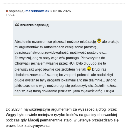
napisał(a)
marekkowalak
» 02.06.2026
16:24
bzelazko napisał(a):
Absolutnie rozumiem co piszesz i możesz mieć rację
ale brakuje
mi argumentów. W autostradach cenię sobie prostotę,
bezpieczeństwo, przewidywalność, możliwość postoju etc...
Zazwyczaj jadę w nocy więc w/w pomaga. Pierwszy raz do
Chorwacji jechałem właśnie przez HU i było dłuuugo ale to
pierwszy raz więc pewnie coś zrobiłem nie tak
Drugi raz
chciałem znowu dać szansę bo znajomi polecali, ale nadal zbyt
długie dystanse były drogami lokalnymi a to nie dla mnie... Było to
jakiś czas temu więc może drogi się polepszyły etc. Jeżeli możesz,
napisz jaką trasą dokładnie jedziesz i jaka to jakość dróg. Dzięki
Do 2023 r. najważniejszym argumentem za wyższością drogi przez
Węgry było o wiele mniejsze ryzyko korków na granicy chorwackiej -
podczas gdy Macelj permanentnie stało, w Letenye przejeżdżało się
prawie bez zatrzymywania.