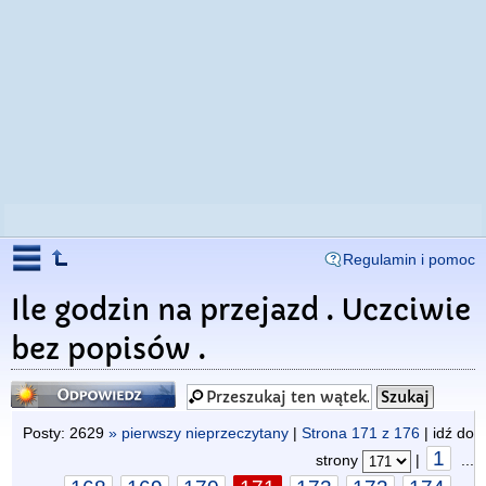
Regulamin i pomoc
Ile godzin na przejazd . Uczciwie
bez popisów .
Odpowiedz
Posty: 2629
» pierwszy nieprzeczytany
|
Strona
171
z
176
| idź do
1
strony
|
...