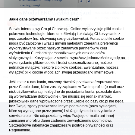
1
2
przepisy, uwagi
Moduł ENC (szybki przejazd
napisał(a)
pablus
przez bramki) - poradnik
07.08.2026 05:49
Jakie dane przetwarzamy i w jakim celu?
w
Samochodem -
1
11
12
13
...
Serwis internetowy Cro.pl Chorwacja Online wykorzystuje pliki cookie i
trasy, noclegi,
pokrewne technologie, które umożliwiają i ułatwiają Ci korzystanie z
przepisy, uwagi
jego zasobów (np. utrzymują sesję użytkownika). Ponadto, pliki cookie
mogą być założone i wraz z innymi metodami zbierania preferencji
wykorzystywane przez naszych zaufanych partnerów w celu
Forum Chorwacja Online - Cro.pl
wyświetlenia Ci reklam spersonalizowanych oraz do celów
statystycznych. Korzystając z serwisu wyrażasz jednocześnie zgodę na
Usuń ciasteczka
• Strefa czasowa: UTC + 1 (Polska - czas zimowy) [
DST
]
wykorzystanie plików cookie i treści spersonalizowane, możesz
jednakże wyłączyć niektóre z plików cookies. Ewentualnie, możesz
wyłączyć pliki cookie w opcjach swojej przeglądarki internetowej.
Jeśli masz u nas konto, możemy również przetwarzać wprowadzone
przez Ciebie dane, które zostały zapisane w Twoim profilu (e-mail oraz
nick użytkownika są niezbędne do posiadania konta, pozostałe dane
są wprowadzane dobrowolnie). Nie musisz się jednak martwić,
jakiekolwiek dane wprowadzone przez Ciebie do bazy cro.pl nie będą
bez Twojej zgody przekazane innym podmiotom (poza sytuacjami,
które są wymagane przez prawo) i służą jedynie do korzystania z
[
reklama
] [
kontakt
]
serwisu cro.pl. Nie odsprzedamy więc Twojego e-maila ani innej
Platforma cro.pl© Chorwacja online™ wykorzystuje cookies do prawidłowego działania, te pliki
zapisanej w profilu danej żadnemu zewnętrznemu podmiotowi.
gromadzą na Twoim komputerze dane ułatwiające korzystanie z serwisu; więcej informacji w
polityce prywatności
.
Szczegółowe informacje znajdziesz w
polityce prywatności
oraz
Redakcja platformy cro.pl© Chorwacja online™ nie odpowiada za treści zamieszczone przez
Regulaminie.
użytkowników. Korzystanie z serwisu oznacza akceptację regulaminu. Serwis ma charakter