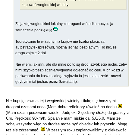
kupować węgierskiej winiety.
Za jazdę węgierskimi lokalnymi drogami w środku nocy to ja
serdecznie podziękuję
Teoretycznie to w żadnym z krajów nie trzeba płacić za
autostrady/ekspresówki, można jechać bezpłatnymi. To nic, że
droga zajmie 2 dni...
Nie wiem, jak inni, ale dla mnie po to są drogi szybkiego ruchu, żeby
nimi szybko/bezpiecznie/wygodnie dojechać do celu. A ich koszt w
porównaniu do kosztu całego wyjazdu to jest małą część - nawet
gdybym miał jechać przez Szwajcarię.
Nie kupuję słowackiej i węgierskiej winiety i tłukę się bocznymi
drogami czasami nocą (Mam dobre reflektory również na dachu
)Mam czas i podziwiam widoki. Jadę ok. 2 godziny dłużej do granicy z
Cro. Prędkość 90km/h. Spalanie mam niskie ca. 5.8/6.0. Mam ze
sobą wszystko więc po drodze może być obiadek lub prysznic. Mogę
też się zdrzemnąć.
W zeszłym roku zaplanowaliśmy z ciekawości