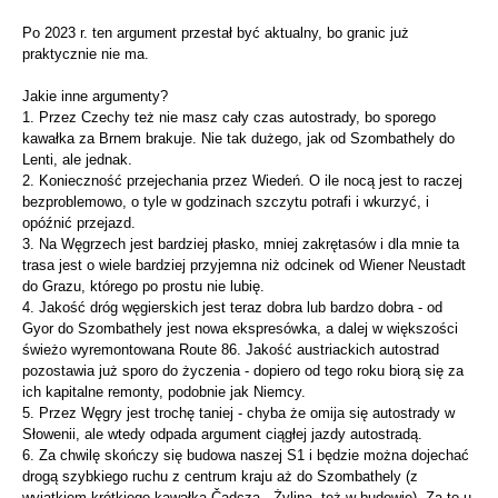
Po 2023 r. ten argument przestał być aktualny, bo granic już
praktycznie nie ma.
Jakie inne argumenty?
1. Przez Czechy też nie masz cały czas autostrady, bo sporego
kawałka za Brnem brakuje. Nie tak dużego, jak od Szombathely do
Lenti, ale jednak.
2. Konieczność przejechania przez Wiedeń. O ile nocą jest to raczej
bezproblemowo, o tyle w godzinach szczytu potrafi i wkurzyć, i
opóźnić przejazd.
3. Na Węgrzech jest bardziej płasko, mniej zakrętasów i dla mnie ta
trasa jest o wiele bardziej przyjemna niż odcinek od Wiener Neustadt
do Grazu, którego po prostu nie lubię.
4. Jakość dróg węgierskich jest teraz dobra lub bardzo dobra - od
Gyor do Szombathely jest nowa ekspresówka, a dalej w większości
świeżo wyremontowana Route 86. Jakość austriackich autostrad
pozostawia już sporo do życzenia - dopiero od tego roku biorą się za
ich kapitalne remonty, podobnie jak Niemcy.
5. Przez Węgry jest trochę taniej - chyba że omija się autostrady w
Słowenii, ale wtedy odpada argument ciągłej jazdy autostradą.
6. Za chwilę skończy się budowa naszej S1 i będzie można dojechać
drogą szybkiego ruchu z centrum kraju aż do Szombathely (z
wyjątkiem krótkiego kawałka Čadcza - Żylina, też w budowie). Za to u