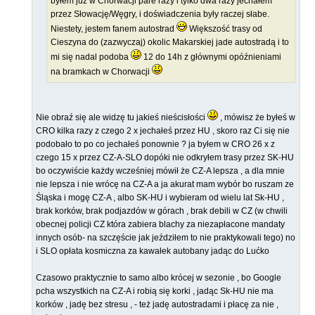
byłem już w Chorwacji pare razy i tylko dwa razy jechałem
przez Słowację/Węgry, i doświadczenia były raczej słabe.
Niestety, jestem fanem autostrad
Większość trasy od
Cieszyna do (zazwyczaj) okolic Makarskiej jade autostradą i to
mi się nadal podoba
12 do 14h z głównymi opóźnieniami
na bramkach w Chorwacji
Nie obraź się ale widzę tu jakieś nieścisłości
, mówisz że byłeś w
CRO kilka razy z czego 2 x jechałeś przez HU , skoro raz Ci się nie
podobało to po co jechałeś ponownie ? ja byłem w CRO 26 x z
czego 15 x przez CZ-A-SLO dopóki nie odkryłem trasy przez SK-HU
bo oczywiście każdy wcześniej mówił że CZ-A lepsza , a dla mnie
nie lepsza i nie wrócę na CZ-A a ja akurat mam wybór bo ruszam ze
Śląska i mogę CZ-A , albo SK-HU i wybieram od wielu lat Sk-HU ,
brak korków, brak podjazdów w górach , brak debili w CZ (w chwili
obecnej policji CZ która zabiera blachy za niezapłacone mandaty
innych osób- na szczęście jak jeździłem to nie praktykowali tego) no
i SLO opłata kosmiczna za kawałek autobany jadąc do Lućko
Czasowo praktycznie to samo albo krócej w sezonie , bo Google
pcha wszystkich na CZ-A i robią się korki , jadąc Sk-HU nie ma
korków , jadę bez stresu , - też jadę autostradami i płacę za nie ,