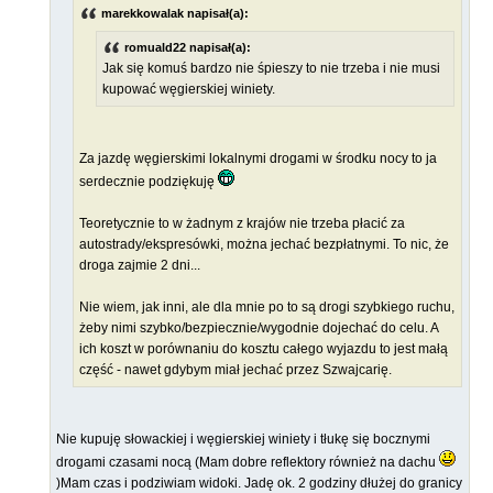
marekkowalak napisał(a):
romuald22 napisał(a):
Jak się komuś bardzo nie śpieszy to nie trzeba i nie musi
kupować węgierskiej winiety.
Za jazdę węgierskimi lokalnymi drogami w środku nocy to ja
serdecznie podziękuję
Teoretycznie to w żadnym z krajów nie trzeba płacić za
autostrady/ekspresówki, można jechać bezpłatnymi. To nic, że
droga zajmie 2 dni...
Nie wiem, jak inni, ale dla mnie po to są drogi szybkiego ruchu,
żeby nimi szybko/bezpiecznie/wygodnie dojechać do celu. A
ich koszt w porównaniu do kosztu całego wyjazdu to jest małą
część - nawet gdybym miał jechać przez Szwajcarię.
Nie kupuję słowackiej i węgierskiej winiety i tłukę się bocznymi
drogami czasami nocą (Mam dobre reflektory również na dachu
)Mam czas i podziwiam widoki. Jadę ok. 2 godziny dłużej do granicy