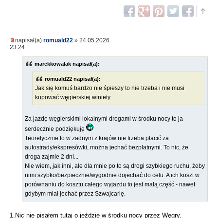
napisał(a)
romuald22
» 24.05.2026
23:24
marekkowalak napisał(a):
romuald22 napisał(a):
Jak się komuś bardzo nie śpieszy to nie trzeba i nie musi
kupować węgierskiej winiety.
Za jazdę węgierskimi lokalnymi drogami w środku nocy to ja
serdecznie podziękuję
Teoretycznie to w żadnym z krajów nie trzeba płacić za
autostrady/ekspresówki, można jechać bezpłatnymi. To nic, że
droga zajmie 2 dni...
Nie wiem, jak inni, ale dla mnie po to są drogi szybkiego ruchu, żeby
nimi szybko/bezpiecznie/wygodnie dojechać do celu. A ich koszt w
porównaniu do kosztu całego wyjazdu to jest małą część - nawet
gdybym miał jechać przez Szwajcarię.
1.Nic nie pisałem tutaj o jeździe w środku nocy przez Węgry.