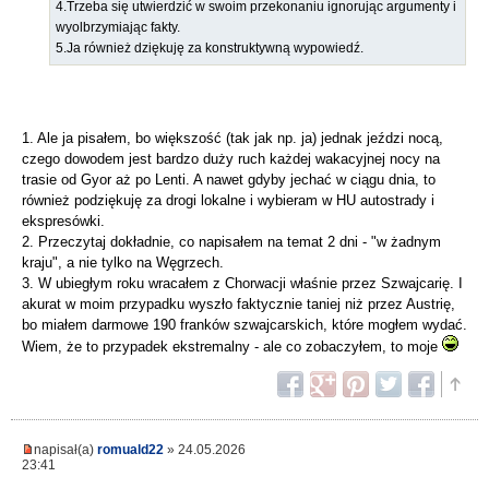
4.Trzeba się utwierdzić w swoim przekonaniu ignorując argumenty i
wyolbrzymiając fakty.
5.Ja również dziękuję za konstruktywną wypowiedź.
1. Ale ja pisałem, bo większość (tak jak np. ja) jednak jeździ nocą,
czego dowodem jest bardzo duży ruch każdej wakacyjnej nocy na
trasie od Gyor aż po Lenti. A nawet gdyby jechać w ciągu dnia, to
również podziękuję za drogi lokalne i wybieram w HU autostrady i
ekspresówki.
2. Przeczytaj dokładnie, co napisałem na temat 2 dni - "w żadnym
kraju", a nie tylko na Węgrzech.
3. W ubiegłym roku wracałem z Chorwacji właśnie przez Szwajcarię. I
akurat w moim przypadku wyszło faktycznie taniej niż przez Austrię,
bo miałem darmowe 190 franków szwajcarskich, które mogłem wydać.
Wiem, że to przypadek ekstremalny - ale co zobaczyłem, to moje
napisał(a)
romuald22
» 24.05.2026
23:41