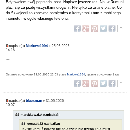
Edytowałem swój poprzedni post. Napiszę jeszcze raz. Np. w Rumunii
płaci się za jazdę wszystkimi drogami. Nie tylko za znane płatne. Co
do Szwajcarii to zapewne pamiętałeś o korzystaniu tam z mobilnego
internetu i w ogóle własnego telefonu.
napisał(a)
Marlowe1994
» 25.05.2026
14:16
....
Ostatnio edytowano 23.06.2026 22:53 przez
Marlowe1994
, łącznie edytowano 1 raz
napisał(a)
bluesman
» 31.05.2026
10:07
marekkowalak napisał(a):
romuald22 napisał(a):
Jak się komuś bardzo nie śpieszy to nie trzeba i nie musi