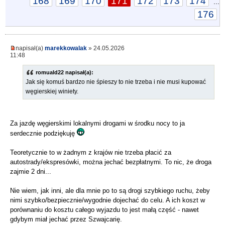
168
169
170
171
172
173
174
...
176
napisał(a)
marekkowalak
» 24.05.2026
11:48
romuald22 napisał(a):
Jak się komuś bardzo nie śpieszy to nie trzeba i nie musi kupować
węgierskiej winiety.
Za jazdę węgierskimi lokalnymi drogami w środku nocy to ja
serdecznie podziękuję
Teoretycznie to w żadnym z krajów nie trzeba płacić za
autostrady/ekspresówki, można jechać bezpłatnymi. To nic, że droga
zajmie 2 dni...
Nie wiem, jak inni, ale dla mnie po to są drogi szybkiego ruchu, żeby
nimi szybko/bezpiecznie/wygodnie dojechać do celu. A ich koszt w
porównaniu do kosztu całego wyjazdu to jest małą część - nawet
gdybym miał jechać przez Szwajcarię.