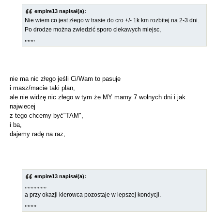
empire13 napisał(a):
Nie wiem co jest złego w trasie do cro +/- 1k km rozbitej na 2-3 dni.
Po drodze można zwiedzić sporo ciekawych miejsc,
,,,,,,,
nie ma nic złego jeśli Ci/Wam to pasuje
i masz/macie taki plan,
ale nie widzę nic złego w tym że MY mamy 7 wolnych dni i jak
najwiecej
z tego chcemy być"TAM",
i ba,
dajemy radę na raz,
empire13 napisał(a):
,,,,,,,,,,,,,,,
a przy okazji kierowca pozostaje w lepszej kondycji.
,,,,,,,,