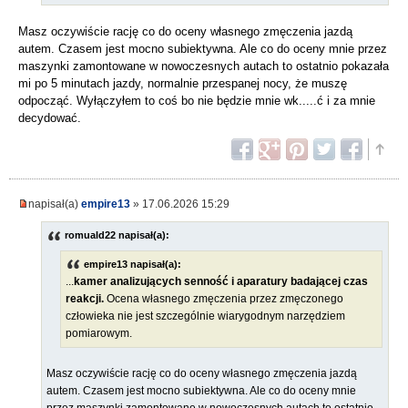
Masz oczywiście rację co do oceny własnego zmęczenia jazdą
autem. Czasem jest mocno subiektywna. Ale co do oceny mnie przez
maszynki zamontowane w nowoczesnych autach to ostatnio pokazała
mi po 5 minutach jazdy, normalnie przespanej nocy, że muszę
odpocząć. Wyłączyłem to coś bo nie będzie mnie wk.....ć i za mnie
decydować.
napisał(a)
empire13
» 17.06.2026 15:29
romuald22 napisał(a):
empire13 napisał(a):
...
kamer analizujących senność i aparatury badającej czas
reakcji.
Ocena własnego zmęczenia przez zmęczonego
człowieka nie jest szczególnie wiarygodnym narzędziem
pomiarowym.
Masz oczywiście rację co do oceny własnego zmęczenia jazdą
autem. Czasem jest mocno subiektywna. Ale co do oceny mnie
przez maszynki zamontowane w nowoczesnych autach to ostatnio