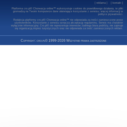
[
reklama
] [
kontakt
]
Platforma cro.pl© Chorwacja online™ wykorzystuje cookies do prawidłowego działania, te pliki
gromadzą na Twoim komputerze dane ułatwiające korzystanie z serwisu; więcej informacji w
polityce prywatności
.
Redakcja platformy cro.pl© Chorwacja online™ nie odpowiada za treści zamieszczone przez
użytkowników. Korzystanie z serwisu oznacza akceptację regulaminu. Serwis ma charakter
wyłącznie informacyjny. Cro.pl© nie reprezentuje interesów żadnego biura podróży, nie zajmuje
się organizacją imprez turystycznych oraz nie odpowiada za treść zamieszczonych reklam.
Copyright: cro.pl© 1999-2026 Wszystkie prawa zastrzeżone