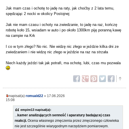
Jak mam czas i ochotę to jadę na raty, jak choćby z 2 lata temu,
spędzając 2 nocki w okolicy Postojnej
Jak nie mam czasu i ochoty na zwiedzanie, to jadę na raz, kończę
robotę koło 15, wsiadam w auto i po około 1300km piję poranną kawę
na campie na Krk
I co w tym złego? No nic. Nie widzę nic złego w jeździe kilka dni ze
zwiedzaniem i nie widzę nic złego w jeździe na raz na strzała
Niech każdy jeździ tak jak potrafi, ma ochotę, lubi, czas mu pozwala
napisał(a)
romuald22
» 17.06.2026
15:08
empire13 napisał(a):
...
kamer analizujących senność i aparatury badającej czas
reakcji.
Ocena własnego zmęczenia przez zmęczonego człowieka
nie jest szczególnie wiarygodnym narzędziem pomiarowym.