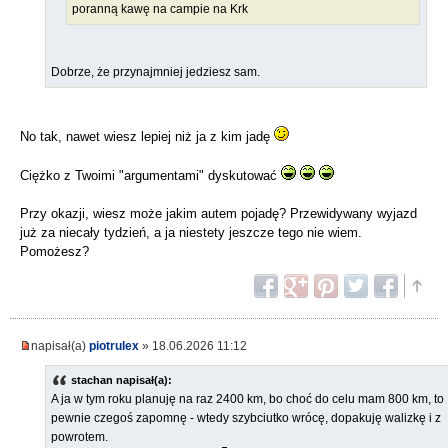
poranną kawę na campie na Krk
Dobrze, że przynajmniej jedziesz sam.
No tak, nawet wiesz lepiej niż ja z kim jadę
Ciężko z Twoimi "argumentami" dyskutować
Przy okazji, wiesz może jakim autem pojadę? Przewidywany wyjazd
już za niecały tydzień, a ja niestety jeszcze tego nie wiem.
Pomożesz?
napisał(a)
piotrulex
» 18.06.2026 11:12
stachan napisał(a):
A ja w tym roku planuję na raz 2400 km, bo choć do celu mam 800 km, to
pewnie czegoś zapomnę - wtedy szybciutko wrócę, dopakuję walizkę i z
powrotem.