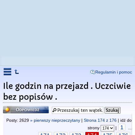
Regulamin i pomoc
Ile godzin na przejazd . Uczciwie
bez popisów .
Odpowiedz
Posty: 2629
» pierwszy nieprzeczytany
|
Strona
174
z
176
| idź do
1
strony
|
...