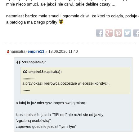
mnie nieco smuci, ale jakoś nie dziwi, takie debilne czasy ...
natomiast bardzo mnie smuci i ogromnie dziwi, że ktoś to ogląda, podaje d
a patologia ma z tego profity
napisał(a)
empire13
» 18.06.2026 11:40
599 napisał(a):
empire13 napisał(a):
,,,,,,,,,,,,,,,
a przy okazji kierowca pozostaje w lepszej kondycji.
,,,,,,,,
a tutaj to już mierzysz innych swoją miarą,
ktos tu pisał że jazda "TIR-em" nie różni sie od jazdy
"zgrabną osobówką",
zapewne gość nie jezdził "tym i tym"