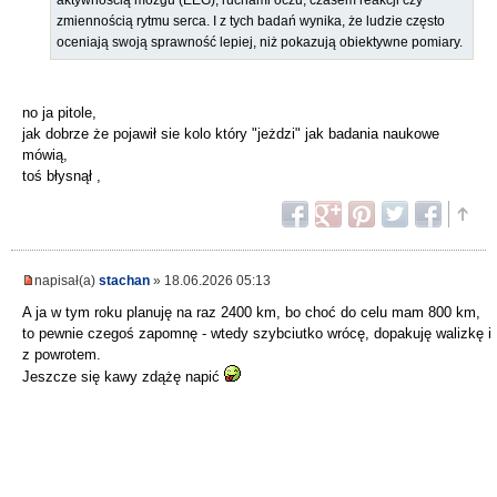
zmiennością rytmu serca. I z tych badań wynika, że ludzie często
oceniają swoją sprawność lepiej, niż pokazują obiektywne pomiary.
no ja pitole,
jak dobrze że pojawił sie kolo który "jeżdzi" jak badania naukowe
mówią,
toś błysnął ,
napisał(a)
stachan
» 18.06.2026 05:13
A ja w tym roku planuję na raz 2400 km, bo choć do celu mam 800 km,
to pewnie czegoś zapomnę - wtedy szybciutko wrócę, dopakuję walizkę i
z powrotem.
Jeszcze się kawy zdążę napić