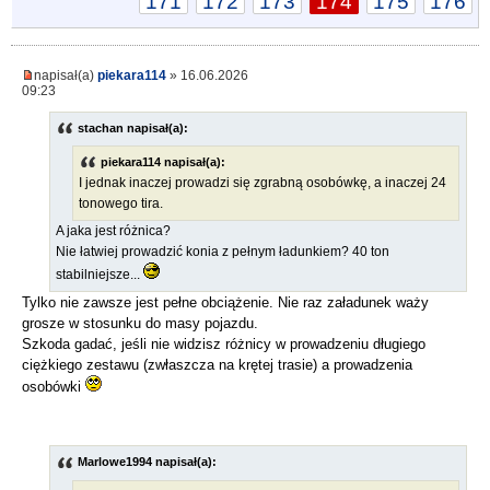
171
172
173
174
175
176
napisał(a)
piekara114
» 16.06.2026
09:23
stachan napisał(a):
piekara114 napisał(a):
I jednak inaczej prowadzi się zgrabną osobówkę, a inaczej 24
tonowego tira.
A jaka jest różnica?
Nie łatwiej prowadzić konia z pełnym ładunkiem? 40 ton
stabilniejsze...
Tylko nie zawsze jest pełne obciążenie. Nie raz załadunek waży
grosze w stosunku do masy pojazdu.
Szkoda gadać, jeśli nie widzisz różnicy w prowadzeniu długiego
ciężkiego zestawu (zwłaszcza na krętej trasie) a prowadzenia
osobówki
Marlowe1994 napisał(a):