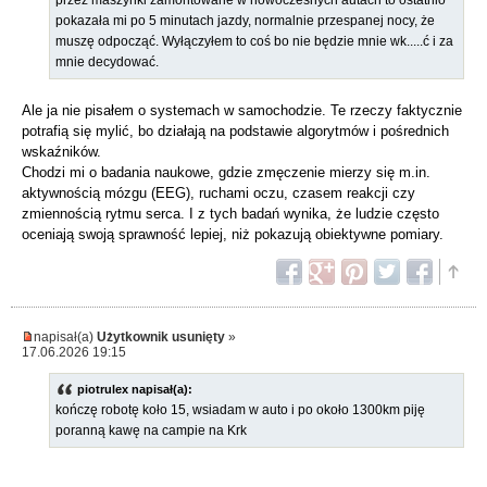
pokazała mi po 5 minutach jazdy, normalnie przespanej nocy, że
muszę odpocząć. Wyłączyłem to coś bo nie będzie mnie wk.....ć i za
mnie decydować.
Ale ja nie pisałem o systemach w samochodzie. Te rzeczy faktycznie
potrafią się mylić, bo działają na podstawie algorytmów i pośrednich
wskaźników.
Chodzi mi o badania naukowe, gdzie zmęczenie mierzy się m.in.
aktywnością mózgu (EEG), ruchami oczu, czasem reakcji czy
zmiennością rytmu serca. I z tych badań wynika, że ludzie często
oceniają swoją sprawność lepiej, niż pokazują obiektywne pomiary.
napisał(a)
Użytkownik usunięty
»
17.06.2026 19:15
piotrulex napisał(a):
kończę robotę koło 15, wsiadam w auto i po około 1300km piję
poranną kawę na campie na Krk