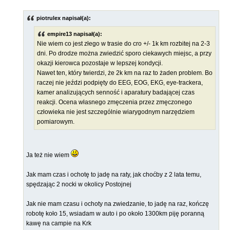
piotrulex napisał(a):
empire13 napisał(a):
Nie wiem co jest złego w trasie do cro +/- 1k km rozbitej na 2-3
dni. Po drodze można zwiedzić sporo ciekawych miejsc, a przy
okazji kierowca pozostaje w lepszej kondycji.
Nawet ten, który twierdzi, że 2k km na raz to żaden problem. Bo
raczej nie jeździ podpięty do EEG, EOG, EKG, eye-trackera,
kamer analizujących senność i aparatury badającej czas
reakcji. Ocena własnego zmęczenia przez zmęczonego
człowieka nie jest szczególnie wiarygodnym narzędziem
pomiarowym.
Ja też nie wiem
Jak mam czas i ochotę to jadę na raty, jak choćby z 2 lata temu,
spędzając 2 nocki w okolicy Postojnej
Jak nie mam czasu i ochoty na zwiedzanie, to jadę na raz, kończę
robotę koło 15, wsiadam w auto i po około 1300km piję poranną
kawę na campie na Krk