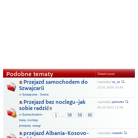
Podobne tematy
Ostatni post
Przejazd samochodem do
napisał(a)
sz_sz
Szwajcarii
15.01.2026 20:40
w
Szwajcaria - Svizra
Przejazd bez noclegu-jak
napisał(a)
piotrulex
sobie radzić
04.10.2021 12:58
w
Samochodem -
1
58
59
60
...
trasy, noclegi,
przepisy, uwagi
przejazd Albania-Kosovo-
napisał(a)
ruwado