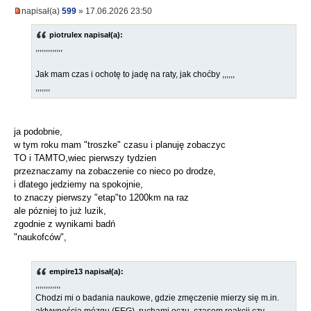
napisał(a)
599
» 17.06.2026 23:50
piotrulex napisał(a):
,,,,,,,,,,,,,
Jak mam czas i ochotę to jadę na raty, jak choćby ,,,,,,
,,,,,,,
ja podobnie,
w tym roku mam "troszke" czasu i planuję zobaczyc
TO i TAMTO,wiec pierwszy tydzien
przeznaczamy na zobaczenie co nieco po drodze,
i dlatego jedziemy na spokojnie,
to znaczy pierwszy "etap"to 1200km na raz
ale pózniej to już luzik,
zgodnie z wynikami badń
"naukofców",
empire13 napisał(a):
,,,,,,,,,,,,
Chodzi mi o badania naukowe, gdzie zmęczenie mierzy się m.in.
aktywnością mózgu (EEG), ruchami oczu, czasem reakcji czy