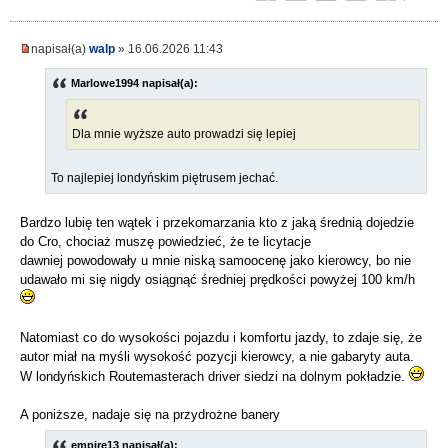
napisał(a)
walp
» 16.06.2026 11:43
Marlowe1994 napisał(a):
Dla mnie wyższe auto prowadzi się lepiej
To najlepiej londyńskim piętrusem jechać.
Bardzo lubię ten wątek i przekomarzania kto z jaką średnią dojedzie
do Cro, chociaż muszę powiedzieć, że te licytacje
dawniej powodowały u mnie niską samoocenę jako kierowcy, bo nie
udawało mi się nigdy osiągnąć średniej prędkości powyżej 100 km/h
Natomiast co do wysokości pojazdu i komfortu jazdy, to zdaje się, że
autor miał na myśli wysokość pozycji kierowcy, a nie gabaryty auta.
W londyńskich Routemasterach driver siedzi na dolnym pokładzie.
A poniższe, nadaje się na przydrożne banery
empire13 napisał(a):