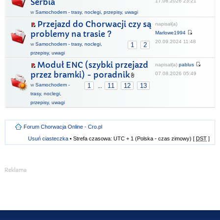
Serbia
17.06.2026 23:21
w
Samochodem - trasy, noclegi, przepisy, uwagi
Przejazd do Chorwacji czy są
napisał(a)
problemy na trasie ?
Marlowe1994
20.09.2024 11:48
w
Samochodem - trasy, noclegi,
1
2
przepisy, uwagi
Moduł ENC (szybki przejazd
napisał(a)
pablus
przez bramki) - poradnik
07.08.2026 05:49
w
Samochodem -
1
11
12
13
...
trasy, noclegi,
przepisy, uwagi
Forum Chorwacja Online - Cro.pl
Usuń ciasteczka
• Strefa czasowa: UTC + 1 (Polska - czas zimowy) [
DST
]