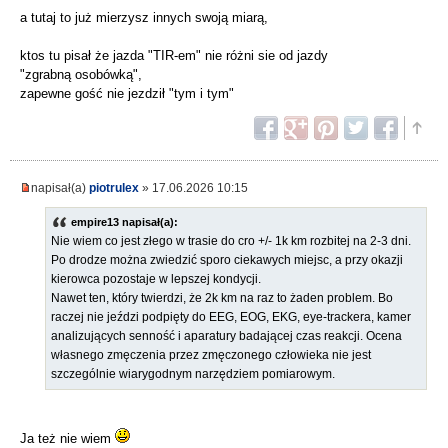
a tutaj to już mierzysz innych swoją miarą,
ktos tu pisał że jazda "TIR-em" nie różni sie od jazdy
"zgrabną osobówką",
zapewne gość nie jezdził "tym i tym"
napisał(a)
piotrulex
» 17.06.2026 10:15
empire13 napisał(a):
Nie wiem co jest złego w trasie do cro +/- 1k km rozbitej na 2-3 dni.
Po drodze można zwiedzić sporo ciekawych miejsc, a przy okazji
kierowca pozostaje w lepszej kondycji.
Nawet ten, który twierdzi, że 2k km na raz to żaden problem. Bo
raczej nie jeździ podpięty do EEG, EOG, EKG, eye-trackera, kamer
analizujących senność i aparatury badającej czas reakcji. Ocena
własnego zmęczenia przez zmęczonego człowieka nie jest
szczególnie wiarygodnym narzędziem pomiarowym.
Ja też nie wiem