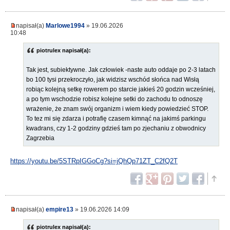
napisał(a)
Marlowe1994
» 19.06.2026
10:48
piotrulex napisał(a):
Tak jest, subiektywne. Jak człowiek -naste auto oddaje po 2-3 latach
bo 100 tysi przekroczyło, jak widzisz wschód słońca nad Wisłą
robiąc kolejną setkę rowerem po starcie jakieś 20 godzin wcześniej,
a po tym wschodzie robisz kolejne setki do zachodu to odnoszę
wrażenie, że znam swój organizm i wiem kiedy powiedzieć STOP.
To tez mi się zdarza i potrafię czasem kimnąć na jakimś parkingu
kwadrans, czy 1-2 godziny gdzieś tam po zjechaniu z obwodnicy
Zagrzebia
https://youtu.be/5STRpIGGoCg?si=jQhQp71ZT_C2fQ2T
napisał(a)
empire13
» 19.06.2026 14:09
piotrulex napisał(a):