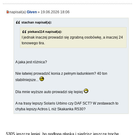
napisał(a)
Given
» 19.06.2026 18:06
stachan napisał(a):
piekara114 napisał(a):
I jednak inaczej prowadzi się zgrabną osobówkę, a inaczej 24
tonowego tira.
A jaka jest różnica?
Nie łatwiej prowadzić konia z pełnym ładunkiem? 40 ton
stabilniejsze...
Dla mnie wyższe auto prowadzi się lepiej
A na trasy lepszy Solaris Urbino czy DAF SCT? W zestawach to
chyba lepszy Actros L niż Skakanka R530?
530S jeszcze lepiej, bo podłoga płaska i siedzisz jeszcze trochę