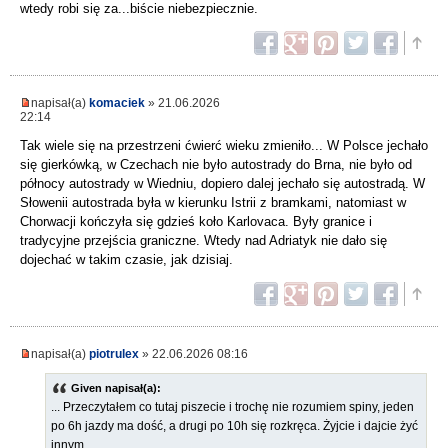
wtedy robi się za...biście niebezpiecznie.
napisał(a)
komaciek
» 21.06.2026
22:14
Tak wiele się na przestrzeni ćwierć wieku zmieniło... W Polsce jechało
się gierkówką, w Czechach nie było autostrady do Brna, nie było od
północy autostrady w Wiedniu, dopiero dalej jechało się autostradą. W
Słowenii autostrada była w kierunku Istrii z bramkami, natomiast w
Chorwacji kończyła się gdzieś koło Karlovaca. Były granice i
tradycyjne przejścia graniczne. Wtedy nad Adriatyk nie dało się
dojechać w takim czasie, jak dzisiaj.
napisał(a)
piotrulex
» 22.06.2026 08:16
Given napisał(a):
... Przeczytałem co tutaj piszecie i trochę nie rozumiem spiny, jeden
po 6h jazdy ma dość, a drugi po 10h się rozkręca. Żyjcie i dajcie żyć
innym.