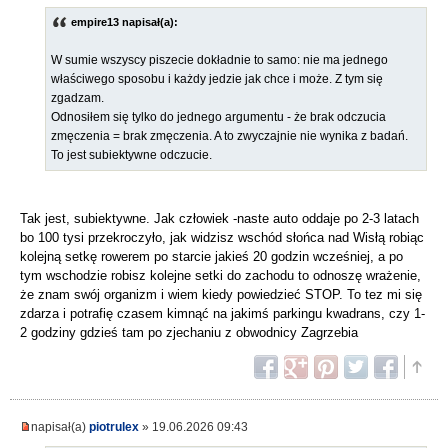
empire13 napisał(a):
W sumie wszyscy piszecie dokładnie to samo: nie ma jednego
właściwego sposobu i każdy jedzie jak chce i może. Z tym się
zgadzam.
Odnosiłem się tylko do jednego argumentu - że brak odczucia
zmęczenia = brak zmęczenia. A to zwyczajnie nie wynika z badań.
To jest subiektywne odczucie.
Tak jest, subiektywne. Jak człowiek -naste auto oddaje po 2-3 latach
bo 100 tysi przekroczyło, jak widzisz wschód słońca nad Wisłą robiąc
kolejną setkę rowerem po starcie jakieś 20 godzin wcześniej, a po
tym wschodzie robisz kolejne setki do zachodu to odnoszę wrażenie,
że znam swój organizm i wiem kiedy powiedzieć STOP. To tez mi się
zdarza i potrafię czasem kimnąć na jakimś parkingu kwadrans, czy 1-
2 godziny gdzieś tam po zjechaniu z obwodnicy Zagrzebia
napisał(a)
piotrulex
» 19.06.2026 09:43