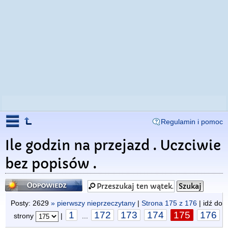
Regulamin i pomoc
Ile godzin na przejazd . Uczciwie
bez popisów .
Odpowiedz
Posty: 2629
» pierwszy nieprzeczytany
|
Strona
175
z
176
| idź do
1
172
173
174
175
176
strony
|
...