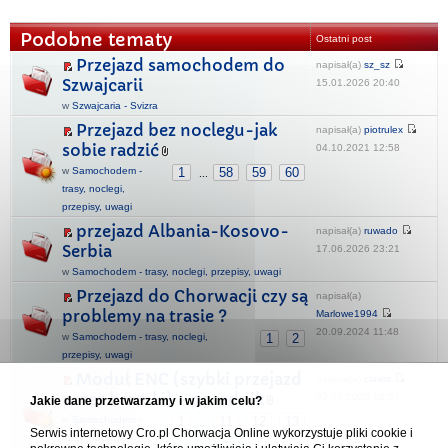
Podobne tematy
Ostatni post
Przejazd samochodem do
napisał(a)
sz_sz
Szwajcarii
15.01.2026 20:40
w
Szwajcaria - Svizra
Przejazd bez noclegu-jak
napisał(a)
piotrulex
sobie radzić
04.10.2021 12:58
w
Samochodem -
1
58
59
60
...
trasy, noclegi,
przepisy, uwagi
przejazd Albania-Kosovo-
napisał(a)
ruwado
Serbia
17.06.2026 23:21
w
Samochodem - trasy, noclegi, przepisy, uwagi
Przejazd do Chorwacji czy są
napisał(a)
problemy na trasie ?
Marlowe1994
20.09.2024 11:48
w
Samochodem - trasy, noclegi,
1
2
przepisy, uwagi
Moduł ENC (szybki przejazd
napisał(a)
clawis
przez bramki) - poradnik
03.08.2026 18:52
Jakie dane przetwarzamy i w jakim celu?
w
Samochodem -
1
11
12
13
...
Serwis internetowy Cro.pl Chorwacja Online wykorzystuje pliki cookie i
trasy, noclegi,