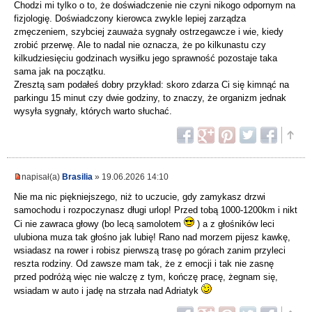
Chodzi mi tylko o to, że doświadczenie nie czyni nikogo odpornym na
fizjologię. Doświadczony kierowca zwykle lepiej zarządza
zmęczeniem, szybciej zauważa sygnały ostrzegawcze i wie, kiedy
zrobić przerwę. Ale to nadal nie oznacza, że po kilkunastu czy
kilkudziesięciu godzinach wysiłku jego sprawność pozostaje taka
sama jak na początku.
Zresztą sam podałeś dobry przykład: skoro zdarza Ci się kimnąć na
parkingu 15 minut czy dwie godziny, to znaczy, że organizm jednak
wysyła sygnały, których warto słuchać.
napisał(a)
Brasilia
» 19.06.2026 14:10
Nie ma nic piękniejszego, niż to uczucie, gdy zamykasz drzwi
samochodu i rozpoczynasz długi urlop! Przed tobą 1000-1200km i nikt
Ci nie zawraca głowy (bo lecą samolotem
) a z głośników leci
ulubiona muza tak głośno jak lubię! Rano nad morzem pijesz kawkę,
wsiadasz na rower i robisz pierwszą trasę po górach zanim przyleci
reszta rodziny. Od zawsze mam tak, że z emocji i tak nie zasnę
przed podróżą więc nie walczę z tym, kończę pracę, żegnam się,
wsiadam w auto i jadę na strzała nad Adriatyk