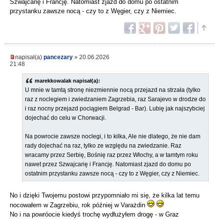
Szwajcarię i Francję. Natomiast zjazd do domu po ostatnim
przystanku zawsze nocą - czy to z Węgier, czy z Niemiec.
napisał(a)
pancezary
» 20.06.2026
21:48
marekkowalak napisał(a):
U mnie w tamtą stronę niezmiennie nocą przejazd na strzała (tylko
raz z noclegiem i zwiedzaniem Zagrzebia, raz Sarajevo w drodze do
i raz nocny przejazd pociągiem Belgrad - Bar). Lubię jak najszybciej
dojechać do celu w Chorwacji.
Na powrocie zawsze noclegi, i to kilka, Ale nie dlatego, że nie dam
rady dojechać na raz, tylko ze względu na zwiedzanie. Raz
wracamy przez Serbię, Bośnię raz przez Włochy, a w tamtym roku
nawet przez Szwajcarię i Francję. Natomiast zjazd do domu po
ostatnim przystanku zawsze nocą - czy to z Węgier, czy z Niemiec.
No i dzięki Twojemu postowi przypomniało mi się, że kilka lat temu
nocowałem w Zagrzebiu, rok później w Varażdin
No i na powróocie kiedyś trochę wydłużyłem drogę - w Graz