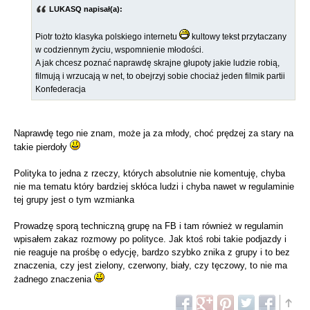
LUKASQ napisał(a):
Piotr tożto klasyka polskiego internetu
kultowy tekst przytaczany
w codziennym życiu, wspomnienie młodości.
A jak chcesz poznać naprawdę skrajne głupoty jakie ludzie robią,
filmują i wrzucają w net, to obejrzyj sobie chociaż jeden filmik partii
Konfederacja
Naprawdę tego nie znam, może ja za młody, choć prędzej za stary na
takie pierdoły
Polityka to jedna z rzeczy, których absolutnie nie komentuję, chyba
nie ma tematu który bardziej skłóca ludzi i chyba nawet w regulaminie
tej grupy jest o tym wzmianka
Prowadzę sporą techniczną grupę na FB i tam również w regulamin
wpisałem zakaz rozmowy po polityce. Jak ktoś robi takie podjazdy i
nie reaguje na prośbę o edycję, bardzo szybko znika z grupy i to bez
znaczenia, czy jest zielony, czerwony, biały, czy tęczowy, to nie ma
żadnego znaczenia