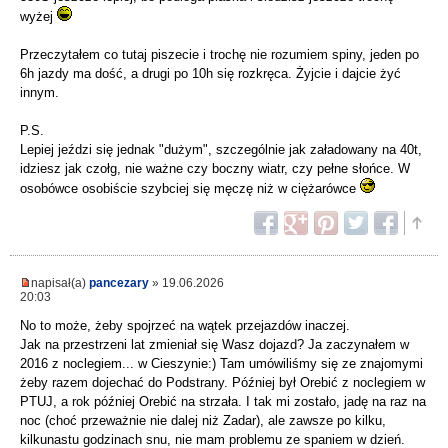
wyżej
Przeczytałem co tutaj piszecie i trochę nie rozumiem spiny, jeden po
6h jazdy ma dość, a drugi po 10h się rozkręca. Żyjcie i dajcie żyć
innym.
P.S.
Lepiej jeździ się jednak "dużym", szczególnie jak załadowany na 40t,
idziesz jak czołg, nie ważne czy boczny wiatr, czy pełne słońce. W
osobówce osobiście szybciej się męczę niż w ciężarówce
napisał(a)
pancezary
» 19.06.2026
20:03
No to może, żeby spojrzeć na wątek przejazdów inaczej.
Jak na przestrzeni lat zmieniał się Wasz dojazd? Ja zaczynałem w
2016 z noclegiem... w Cieszynie:) Tam umówiliśmy się ze znajomymi
żeby razem dojechać do Podstrany. Później był Orebić z noclegiem w
PTUJ, a rok później Orebić na strzała. I tak mi zostało, jadę na raz na
noc (choć przeważnie nie dalej niż Zadar), ale zawsze po kilku,
kilkunastu godzinach snu, nie mam problemu ze spaniem w dzień.