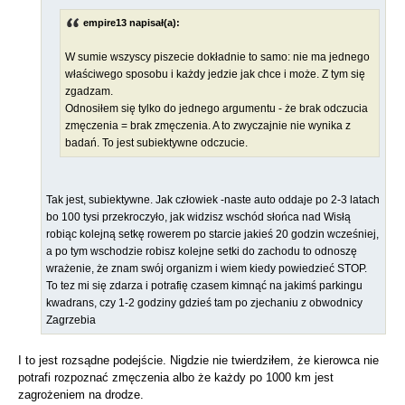
empire13 napisał(a):
W sumie wszyscy piszecie dokładnie to samo: nie ma jednego
właściwego sposobu i każdy jedzie jak chce i może. Z tym się
zgadzam.
Odnosiłem się tylko do jednego argumentu - że brak odczucia
zmęczenia = brak zmęczenia. A to zwyczajnie nie wynika z
badań. To jest subiektywne odczucie.
Tak jest, subiektywne. Jak człowiek -naste auto oddaje po 2-3 latach
bo 100 tysi przekroczyło, jak widzisz wschód słońca nad Wisłą
robiąc kolejną setkę rowerem po starcie jakieś 20 godzin wcześniej,
a po tym wschodzie robisz kolejne setki do zachodu to odnoszę
wrażenie, że znam swój organizm i wiem kiedy powiedzieć STOP.
To tez mi się zdarza i potrafię czasem kimnąć na jakimś parkingu
kwadrans, czy 1-2 godziny gdzieś tam po zjechaniu z obwodnicy
Zagrzebia
I to jest rozsądne podejście. Nigdzie nie twierdziłem, że kierowca nie
potrafi rozpoznać zmęczenia albo że każdy po 1000 km jest
zagrożeniem na drodze.