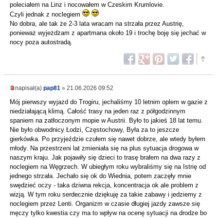
poleciałem na Linz i nocowałem w Czeskim Krumlovie.
Czyli jednak z noclegiem
No dobra, ale tak że 2-3 lata wracam na strzała przez Austrię,
ponieważ wyjeżdżam z apartmana około 19 i trochę boję się jechać w
nocy poza autostradą.
napisał(a)
pap81
» 21.06.2026 09:52
Mój pierwszy wyjazd do Trogiru, jechaliśmy 10 letnim oplem w gazie z
niedziałającą klimą. Całość trasy na jeden raz z półgodzinnym
spaniem na zatłoczonym mopie w Austrii. Było to jakieś 18 lat temu.
Nie było obwodnicy Łodzi, Częstochowy, Była za to jeszcze
gierkówka. Po przyjeździe czułem się nawet dobrze, ale wtedy byłem
młody. Na przestrzeni lat zmieniała się na plus sytuacja drogowa w
naszym kraju. Jak pojawiły się dzieci to trasę brałem na dwa razy z
noclegiem na Węgrzech. W ubiegłym roku wybraliśmy się na Istrię od
jednego strzała. Jechało się ok do Wiednia, potem zaczęły mnie
swędzieć oczy - taka dziwna rekcja, koncentracja ok ale problem z
wizją. W tym roku serdecznie dziękuję za takie zabawy i jedziemy z
noclegiem przez Lenti. Organizm w czasie długiej jazdy zawsze się
męczy tylko kwestia czy ma to wpływ na ocenę sytuacji na drodze bo