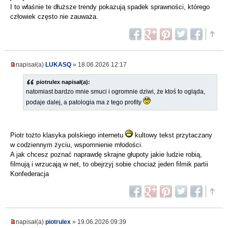
I to właśnie te dłuższe trendy pokazują spadek sprawności, którego
człowiek często nie zauważa.
napisał(a)
LUKASQ
» 18.06.2026 12:17
piotrulex napisał(a):
natomiast bardzo mnie smuci i ogromnie dziwi, że ktoś to ogląda,
podaje dalej, a patologia ma z tego profity
Piotr tożto klasyka polskiego internetu
kultowy tekst przytaczany
w codziennym życiu, wspomnienie młodości.
A jak chcesz poznać naprawdę skrajne głupoty jakie ludzie robią,
filmują i wrzucają w net, to obejrzyj sobie chociaż jeden filmik partii
Konfederacja
napisał(a)
piotrulex
» 19.06.2026 09:39