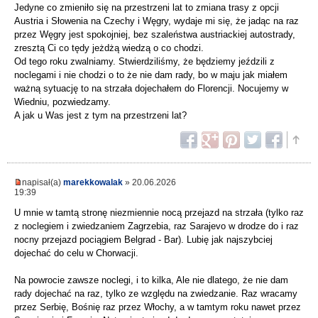
Jedyne co zmieniło się na przestrzeni lat to zmiana trasy z opcji
Austria i Słowenia na Czechy i Węgry, wydaje mi się, że jadąc na raz
przez Węgry jest spokojniej, bez szaleństwa austriackiej autostrady,
zresztą Ci co tędy jeżdżą wiedzą o co chodzi.
Od tego roku zwalniamy. Stwierdziliśmy, że będziemy jeździli z
noclegami i nie chodzi o to że nie dam rady, bo w maju jak miałem
ważną sytuację to na strzała dojechałem do Florencji. Nocujemy w
Wiedniu, pozwiedzamy.
A jak u Was jest z tym na przestrzeni lat?
napisał(a)
marekkowalak
» 20.06.2026
19:39
U mnie w tamtą stronę niezmiennie nocą przejazd na strzała (tylko raz
z noclegiem i zwiedzaniem Zagrzebia, raz Sarajevo w drodze do i raz
nocny przejazd pociągiem Belgrad - Bar). Lubię jak najszybciej
dojechać do celu w Chorwacji.
Na powrocie zawsze noclegi, i to kilka, Ale nie dlatego, że nie dam
rady dojechać na raz, tylko ze względu na zwiedzanie. Raz wracamy
przez Serbię, Bośnię raz przez Włochy, a w tamtym roku nawet przez