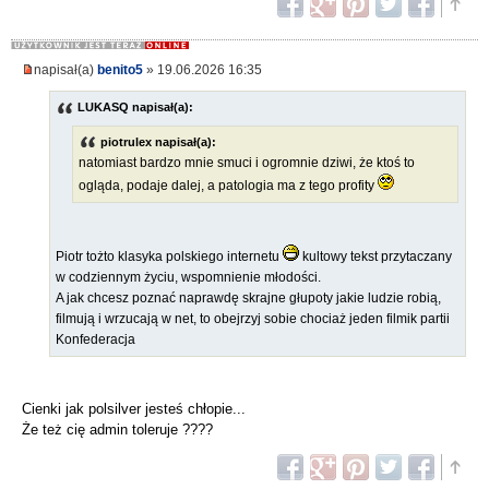
napisał(a)
benito5
» 19.06.2026 16:35
LUKASQ napisał(a):
piotrulex napisał(a):
natomiast bardzo mnie smuci i ogromnie dziwi, że ktoś to
ogląda, podaje dalej, a patologia ma z tego profity
Piotr tożto klasyka polskiego internetu
kultowy tekst przytaczany
w codziennym życiu, wspomnienie młodości.
A jak chcesz poznać naprawdę skrajne głupoty jakie ludzie robią,
filmują i wrzucają w net, to obejrzyj sobie chociaż jeden filmik partii
Konfederacja
Cienki jak polsilver jesteś chłopie...
Że też cię admin toleruje ????