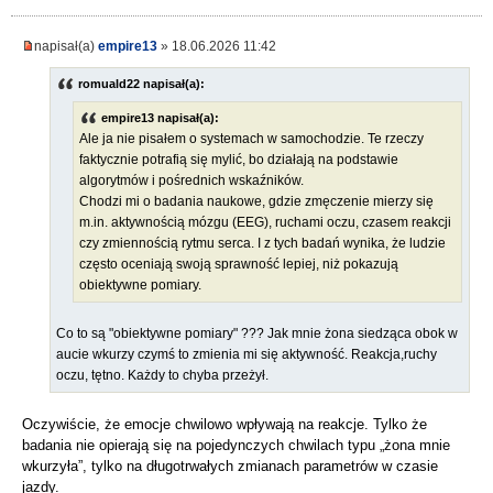
napisał(a)
empire13
» 18.06.2026 11:42
romuald22 napisał(a):
empire13 napisał(a):
Ale ja nie pisałem o systemach w samochodzie. Te rzeczy
faktycznie potrafią się mylić, bo działają na podstawie
algorytmów i pośrednich wskaźników.
Chodzi mi o badania naukowe, gdzie zmęczenie mierzy się
m.in. aktywnością mózgu (EEG), ruchami oczu, czasem reakcji
czy zmiennością rytmu serca. I z tych badań wynika, że ludzie
często oceniają swoją sprawność lepiej, niż pokazują
obiektywne pomiary.
Co to są "obiektywne pomiary" ??? Jak mnie żona siedząca obok w
aucie wkurzy czymś to zmienia mi się aktywność. Reakcja,ruchy
oczu, tętno. Każdy to chyba przeżył.
Oczywiście, że emocje chwilowo wpływają na reakcje. Tylko że
badania nie opierają się na pojedynczych chwilach typu „żona mnie
wkurzyła”, tylko na długotrwałych zmianach parametrów w czasie
jazdy.