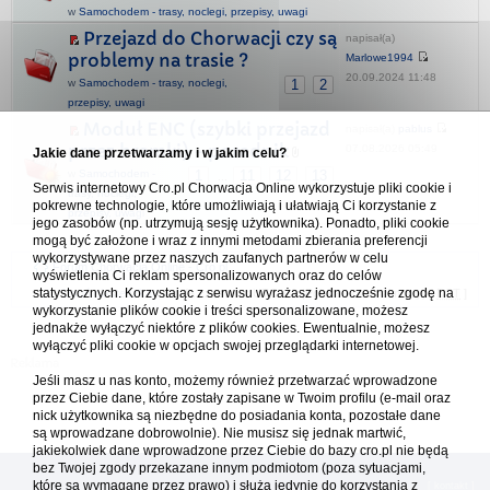
w
Samochodem - trasy, noclegi, przepisy, uwagi
Przejazd do Chorwacji czy są
napisał(a)
problemy na trasie ?
Marlowe1994
20.09.2024 11:48
w
Samochodem - trasy, noclegi,
1
2
przepisy, uwagi
Moduł ENC (szybki przejazd
napisał(a)
pablus
przez bramki) - poradnik
07.08.2026 05:49
Jakie dane przetwarzamy i w jakim celu?
w
Samochodem -
1
11
12
13
...
Serwis internetowy Cro.pl Chorwacja Online wykorzystuje pliki cookie i
trasy, noclegi,
pokrewne technologie, które umożliwiają i ułatwiają Ci korzystanie z
przepisy, uwagi
jego zasobów (np. utrzymują sesję użytkownika). Ponadto, pliki cookie
mogą być założone i wraz z innymi metodami zbierania preferencji
wykorzystywane przez naszych zaufanych partnerów w celu
Forum Chorwacja Online - Cro.pl
wyświetlenia Ci reklam spersonalizowanych oraz do celów
statystycznych. Korzystając z serwisu wyrażasz jednocześnie zgodę na
Usuń ciasteczka
• Strefa czasowa: UTC + 1 (Polska - czas zimowy) [
DST
]
wykorzystanie plików cookie i treści spersonalizowane, możesz
jednakże wyłączyć niektóre z plików cookies. Ewentualnie, możesz
wyłączyć pliki cookie w opcjach swojej przeglądarki internetowej.
Jeśli masz u nas konto, możemy również przetwarzać wprowadzone
przez Ciebie dane, które zostały zapisane w Twoim profilu (e-mail oraz
nick użytkownika są niezbędne do posiadania konta, pozostałe dane
są wprowadzane dobrowolnie). Nie musisz się jednak martwić,
jakiekolwiek dane wprowadzone przez Ciebie do bazy cro.pl nie będą
bez Twojej zgody przekazane innym podmiotom (poza sytuacjami,
które są wymagane przez prawo) i służą jedynie do korzystania z
[
reklama
] [
kontakt
]