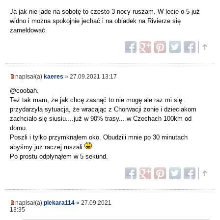
Ja jak nie jade na sobotę to często 3 nocy ruszam. W lecie o 5 już
widno i można spokojnie jechać i na obiadek na Rivierze się
zameldować.
napisał(a)
kaeres
» 27.09.2021 13:17
@coobah.
Też tak mam, że jak chcę zasnąć to nie mogę ale raz mi się
przydarzyła sytuacja, że wracając z Chorwacji żonie i dzieciakom
zachciało się siusiu....już w 90% trasy... w Czechach 100km od
domu.
Poszli i tylko przymknąłem oko. Obudzili mnie po 30 minutach
abyśmy już raczej ruszali
Po prostu odpłynąłem w 5 sekund.
napisał(a)
piekara114
» 27.09.2021
13:35