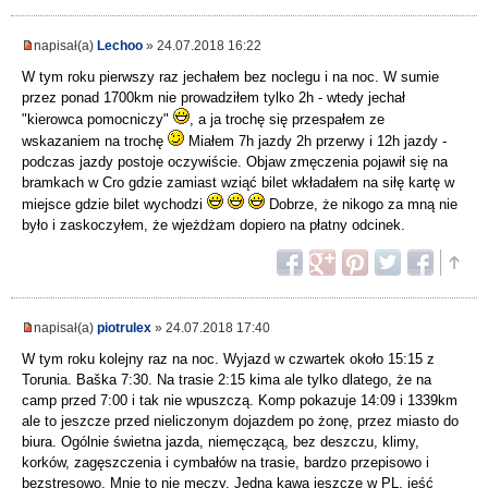
napisał(a)
Lechoo
» 24.07.2018 16:22
W tym roku pierwszy raz jechałem bez noclegu i na noc. W sumie
przez ponad 1700km nie prowadziłem tylko 2h - wtedy jechał
"kierowca pomocniczy"
, a ja trochę się przespałem ze
wskazaniem na trochę
Miałem 7h jazdy 2h przerwy i 12h jazdy -
podczas jazdy postoje oczywiście. Objaw zmęczenia pojawił się na
bramkach w Cro gdzie zamiast wziąć bilet wkładałem na siłę kartę w
miejsce gdzie bilet wychodzi
Dobrze, że nikogo za mną nie
było i zaskoczyłem, że wjeżdżam dopiero na płatny odcinek.
napisał(a)
piotrulex
» 24.07.2018 17:40
W tym roku kolejny raz na noc. Wyjazd w czwartek około 15:15 z
Torunia. Baška 7:30. Na trasie 2:15 kima ale tylko dlatego, że na
camp przed 7:00 i tak nie wpuszczą. Komp pokazuje 14:09 i 1339km
ale to jeszcze przed nieliczonym dojazdem po żonę, przez miasto do
biura. Ogólnie świetna jazda, niemęczącą, bez deszczu, klimy,
korków, zagęszczenia i cymbałów na trasie, bardzo przepisowo i
bezstresowo. Mnie to nie męczy. Jedna kawa jeszcze w PL, jeść