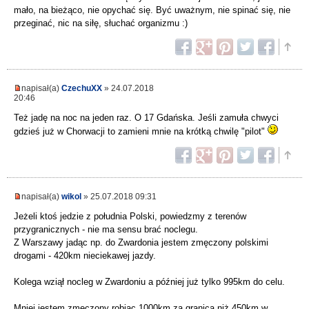
mało, na bieżąco, nie opychać się. Być uważnym, nie spinać się, nie
przeginać, nic na siłę, słuchać organizmu :)
napisał(a)
CzechuXX
» 24.07.2018
20:46
Też jadę na noc na jeden raz. O 17 Gdańska. Jeśli zamuła chwyci
gdzieś już w Chorwacji to zamieni mnie na krótką chwilę "pilot"
napisał(a)
wikol
» 25.07.2018 09:31
Jeżeli ktoś jedzie z południa Polski, powiedzmy z terenów
przygranicznych - nie ma sensu brać noclegu.
Z Warszawy jadąc np. do Zwardonia jestem zmęczony polskimi
drogami - 420km nieciekawej jazdy.
Kolega wziął nocleg w Zwardoniu a później już tylko 995km do celu.
Mniej jestem zmęczony robiąc 1000km za granicą niż 450km w