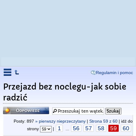
Regulamin i pomoc
Przejazd bez noclegu-jak sobie
radzić
Odpowiedz
Posty: 897
» pierwszy nieprzeczytany
|
Strona
59
z
60
| idź do
1
56
57
58
59
60
strony
|
...