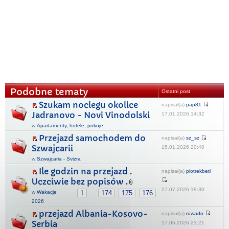
Podobne tematy
Ostatni post
Szukam noclegu okolice
napisał(a)
pap81
Jadranovo - Novi Vinodolski
17.01.2026 14:32
w
Apartamenty, hotele, pokoje
Przejazd samochodem do
napisał(a)
sz_sz
Szwajcarii
15.01.2026 20:40
w
Szwajcaria - Svizra
Ile godzin na przejazd .
napisał(a)
piotrekbeti
Uczciwie bez popisów .
27.07.2026 18:30
w
Wakacje
1
174
175
176
...
2026
przejazd Albania-Kosovo-
napisał(a)
ruwado
Serbia
17.06.2026 23:21