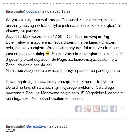
napisał(a)
coobah
» 27.09.2021 12:29
W tym roku wystartowaliśmy do Chorwacji z założeniem, że nie
bierzemy noclegu w trasie, tylko jeśli nas spanie "zacznie rąbać" to
kimamy na parkingu.
Wyjazd z Mazowsza około 17:30... Cel: Pag, na wyspie Pag.
Byłem głównym szoferem. Próba drzemki na parkingu? Owszem,
była, ale nie zasnąłem. Wręcz wkurzony tym faktem, że nie mogę
zasnąć jechałem dalej
. Spanie zaczęło mnie rąbać mocniej jakieś
3 godziny przed dojazdem do Pagu. Za kierownicą zasiadła moja
Żona i dowiozła nas do celu.
Na nic się zdały postoje w trakcie trasy, spacerki po parkingach itp.
Powrotną drogę planowaliśmy zacząć około 8 rano. I to było to.
Dojazd na tzw. strzała bez najmniejszego problemu. Cała droga
powrotna z Pagu na Mazowsze zajęła nam 15:30 godziny i jechało mi
się elegancko. Nie potrzebowałem zmiennika.
napisał(a)
MarianiEwa
» 27.09.2021
13:10