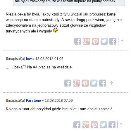
nie było i zaskoczyłem, że wjeżdżam dopiero na płatny odcinek.
Niezła beka by była, jakby ktoś z tyłu widział jak próbujesz kartę
wepchnąć na starcie autostrady. A swoją drogą podziwiam, ja się nie
zdecydowałem na jednorazowy strzał głównie ze względów
turystycznych ale i wygody
napisał(a)
lew
» 13.08.2018 01:06
......"beka"? Na A4 płacisz na wjeździe.
napisał(a)
Farstone
» 13.08.2018 07:59
Kolega akurat dał przykład gdzie brał bilet i tam chciał zapłacić.