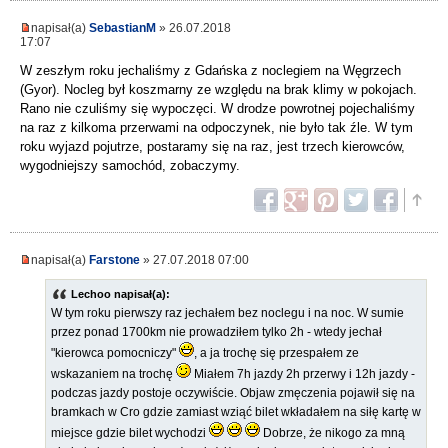
napisał(a)
SebastianM
» 26.07.2018
17:07
W zeszłym roku jechaliśmy z Gdańska z noclegiem na Węgrzech
(Gyor). Nocleg był koszmarny ze względu na brak klimy w pokojach.
Rano nie czuliśmy się wypoczęci. W drodze powrotnej pojechaliśmy
na raz z kilkoma przerwami na odpoczynek, nie było tak źle. W tym
roku wyjazd pojutrze, postaramy się na raz, jest trzech kierowców,
wygodniejszy samochód, zobaczymy.
napisał(a)
Farstone
» 27.07.2018 07:00
Lechoo napisał(a):
W tym roku pierwszy raz jechałem bez noclegu i na noc. W sumie
przez ponad 1700km nie prowadziłem tylko 2h - wtedy jechał
"kierowca pomocniczy"
, a ja trochę się przespałem ze
wskazaniem na trochę
Miałem 7h jazdy 2h przerwy i 12h jazdy -
podczas jazdy postoje oczywiście. Objaw zmęczenia pojawił się na
bramkach w Cro gdzie zamiast wziąć bilet wkładałem na siłę kartę w
miejsce gdzie bilet wychodzi
Dobrze, że nikogo za mną