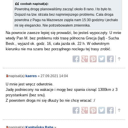
coobah napisał(a):
Powrotną drogę planowaliśmy zacząć około 8 rano. I to było to.
Dojazd na tzw. strzała bez najmniejszego problemu. Cała droga
powrotna z Pagu na Mazowsze zajęła nam 15:30 godziny i jechało
mi się elegancko. Nie potrzebowałem zmiennika.
Na powrocie zawsze lepiej się prowadzi, bo jesteś wypoczęty. U mnie
wtedy Pan M. bez problemu robi trasę północna Grecja (ląd) - Sucha
Besk., wyjazd ok. godz. 16, cała jazda ok. 22 h. W odwrotnym
kierunku nie ma szans bez porządnego noclegu tej trasy zrobić.
napisał(a)
kaeres
» 27.09.2021 14:04
U mnie jest wręcz odwrotnie.
Jadę podniecony na wakacje i mogę bez spania cisnąć 1300km z 3
przystankami (bez snu).
Z powrotem droga mi się dłuuży bo nie chcę wracać :/
napisał(a)
Kapitańska Baba
»