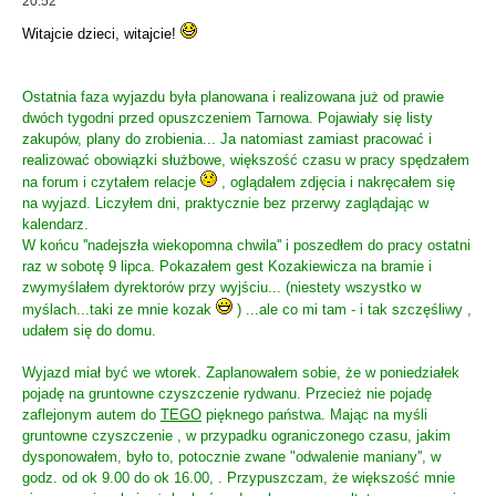
20:52
Witajcie dzieci, witajcie!
Ostatnia faza wyjazdu była planowana i realizowana już od prawie
dwóch tygodni przed opuszczeniem Tarnowa. Pojawiały się listy
zakupów, plany do zrobienia... Ja natomiast zamiast pracować i
realizować obowiązki służbowe, większość czasu w pracy spędzałem
na forum i czytałem relacje
, oglądałem zdjęcia i nakręcałem się
na wyjazd. Liczyłem dni, praktycznie bez przerwy zaglądając w
kalendarz.
W końcu ''nadejszła wiekopomna chwila'' i poszedłem do pracy ostatni
raz w sobotę 9 lipca. Pokazałem gest Kozakiewicza na bramie i
zwymyślałem dyrektorów przy wyjściu... (niestety wszystko w
myślach...taki ze mnie kozak
) ...ale co mi tam - i tak szczęśliwy ,
udałem się do domu.
Wyjazd miał być we wtorek. Zaplanowałem sobie, że w poniedziałek
pojadę na gruntowne czyszczenie rydwanu. Przecież nie pojadę
zaflejonym autem do
TEGO
pięknego państwa. Mając na myśli
gruntowne czyszczenie , w przypadku ograniczonego czasu, jakim
dysponowałem, było to, potocznie zwane "odwalenie maniany'', w
godz. od ok 9.00 do ok 16.00, . Przypuszczam, że większość mnie