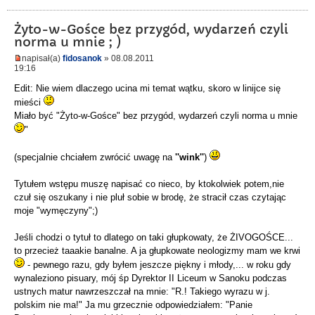
Żyto-w-Gośce bez przygód, wydarzeń czyli
norma u mnie ; )
napisał(a)
fidosanok
» 08.08.2011
19:16
Edit: Nie wiem dlaczego ucina mi temat wątku, skoro w linijce się
mieści
Miało być "Żyto-w-Gośce" bez przygód, wydarzeń czyli norma u mnie
"
(specjalnie chciałem zwrócić uwagę na
''wink''
)
Tytułem wstępu muszę napisać co nieco, by ktokolwiek potem,nie
czuł się oszukany i nie pluł sobie w brodę, że stracił czas czytając
moje "wymęczyny";)
Jeśli chodzi o tytuł to dlatego on taki głupkowaty, że ŻIVOGOŚCE...
to przecież taaakie banalne. A ja głupkowate neologizmy mam we krwi
- pewnego razu, gdy byłem jeszcze piękny i młody,... w roku gdy
wynaleziono pisuary, mój śp Dyrektor II Liceum w Sanoku podczas
ustnych matur nawrzeszczał na mnie: "R.! Takiego wyrazu w j.
polskim nie ma!" Ja mu grzecznie odpowiedziałem: "Panie