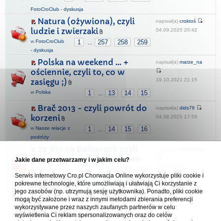
FotoCroClub - dyskusja
Natura (ożywiona), czyli
napisał(a)
croktoś
ludzie i zwierzaki
04.09.2025 20:42
w
FotoCroClub
1
257
258
259
...
- dyskusja
Polska na weekend ... +
napisał(a)
marze_na
ościennie, czyli to, co w
19.10.2021 21:15
zasięgu ;)
w
Polska
1
13
14
15
...
Brač 2013 - czyli powrót do
napisał(a)
dids76
korzeni
04.08.2025 17:50
w
Nasze relacje z
1
14
15
16
...
podróży
20 dni na Bałkanach czyli
napisał(a)
wajheczka
góry i atrakcje turystyczne
Jakie dane przetwarzamy i w jakim celu?
26.08.2023 12:27
w
Relacje
1
51
52
53
...
Serwis internetowy Cro.pl Chorwacja Online wykorzystuje pliki cookie i
wielokrajowe -
pokrewne technologie, które umożliwiają i ułatwiają Ci korzystanie z
wycieczki objazdowe
jego zasobów (np. utrzymują sesję użytkownika). Ponadto, pliki cookie
mogą być założone i wraz z innymi metodami zbierania preferencji
wykorzystywane przez naszych zaufanych partnerów w celu
Forum Chorwacja Online - Cro.pl
wyświetlenia Ci reklam spersonalizowanych oraz do celów