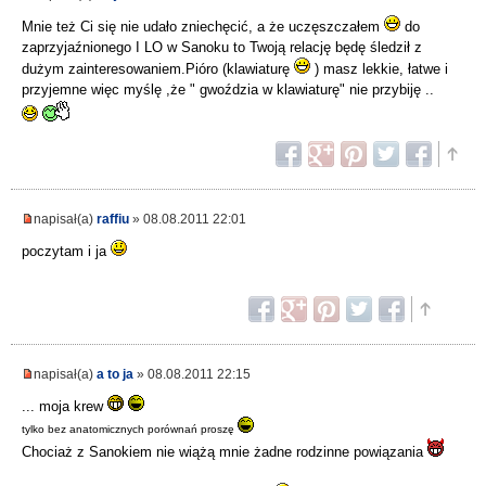
Mnie też Ci się nie udało zniechęcić, a że uczęszczałem
do
zaprzyjaźnionego I LO w Sanoku to Twoją relację będę śledził z
dużym zainteresowaniem.Pióro (klawiaturę
) masz lekkie, łatwe i
przyjemne więc myślę ,że " gwoździa w klawiaturę" nie przybiję ..
napisał(a)
raffiu
» 08.08.2011 22:01
poczytam i ja
napisał(a)
a to ja
» 08.08.2011 22:15
... moja krew
tylko bez anatomicznych porównań proszę
Chociaż z Sanokiem nie wiążą mnie żadne rodzinne powiązania