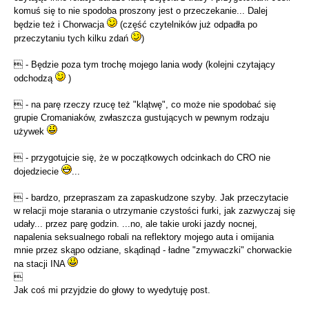
komuś się to nie spodoba proszony jest o przeczekanie... Dalej
będzie też i Chorwacja
(część czytelników już odpadła po
przeczytaniu tych kilku zdań
)
 - Będzie poza tym trochę mojego lania wody (kolejni czytający
odchodzą
)
 - na parę rzeczy rzucę też "klątwę", co może nie spodobać się
grupie Cromaniaków, zwłaszcza gustujących w pewnym rodzaju
używek
 - przygotujcie się, że w początkowych odcinkach do CRO nie
dojedziecie
...
 - bardzo, przepraszam za zapaskudzone szyby. Jak przeczytacie
w relacji moje starania o utrzymanie czystości furki, jak zazwyczaj się
udały... przez parę godzin. ...no, ale takie uroki jazdy nocnej,
napalenia seksualnego robali na reflektory mojego auta i omijania
mnie przez skąpo odziane, skądinąd - ładne "zmywaczki" chorwackie
na stacji INA

Jak coś mi przyjdzie do głowy to wyedytuję post.