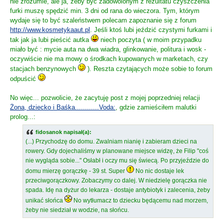
nie zrozumie, ale ja, żeby być zadowolonym z rezultatu czyszczenia
furki muszę spędzić min. 3 dni od rana do wieczora. Tym, którym
wydaje się to być szaleństwem polecam zapoznanie się z forum
http://www.kosmetykaaut.pl
. Jeśli ktoś lubi jeździć czystymi furkami i
tak jak ja lubi pieścić autka
niech poczyta ( w moim przypadku
miało być : mycie auta na dwa wiadra, glinkowanie, politura i wosk -
oczywiście nie ma mowy o środkach kupowanych w marketach, czy
stacjach benzynowych
). Reszta czytających może sobie to forum
odpuścić
No więc... pozwolicie, że zacytuję post z mojej poprzedniej relacji
Żona, dziecko i Baśka............Voda:
, gdzie zamieściłem malutki
prolog...:
fidosanok napisał(a):
(...) Przychodzę do domu. Zwalniam nianię i zabieram dzieci na
rowery. Gdy dojechaliśmy w planowane miejsce widzę, że Filip "coś
nie wygląda sobie..." Osłabł i oczy mu się świecą. Po przyjeździe do
domu mierzę gorączkę - 39 st. Super
No nic dostaje lek
przeciwgorączkowy. Zobaczymy co dalej. W niedzielę gorączka nie
spada. Idę na dyżur do lekarza - dostaje antybiotyk i zalecenia, żeby
unikać słońca
No wytłumacz to dziecku będącemu nad morzem,
żeby nie siedział w wodzie, na słońcu.