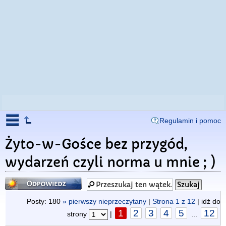
Regulamin i pomoc
Żyto-w-Gośce bez przygód,
wydarzeń czyli norma u mnie ; )
Odpowiedz
Posty: 180
» pierwszy nieprzeczytany
|
Strona
1
z
12
| idź do
1
2
3
4
5
12
strony
|
...