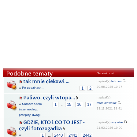
Podobne tematy
Ostatni post
tak mnie ciekawi ...
napisał(a)
labusm
29.06.2025 10:27
w
Po godzinach...
1
2
Paliwo, czyli wtopa...
napisał(a)
marekkowalak
w
Samochodem -
1
15
16
17
...
13.11.2021 18:41
trasy, noclegi,
przepisy, uwagi
GDZIE, KTO i CO TO JEST-
napisał(a)
su-petar
czyli fotozagadka
21.03.2026 19:00
w
1
2440
2441
2442
...