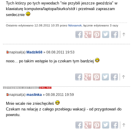
Tych którzy po tych wywodach "nie przybili jeszcze gwoździa" w
klawiaturę komputera/laptopa/biurko/stół i przetrwali zapraszam
serdecznie
Ostatnio edytowano 12.08.2011 10:35 przez
fidosanok
, łącznie edytowano 3 razy
napisał(a)
Madzik68
» 08.08.2011 19:53
nooo... po takim wstępie to ja czekam tym bardziej
napisał(a)
maslinka
» 08.08.2011 19:59
Mnie wcale nie zniechęciłeś
Czekam na relację z całego przebiegu wakacji - od przygotowań do
powrotu.