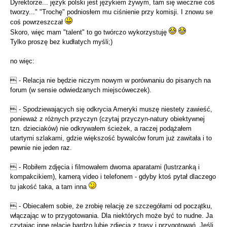
Dyrektorze... język polski jest językiem żywym, tam się wiecznie coś
tworzy..." "Trochę" podniosłem mu ciśnienie przy komisji. I znowu se
coś powrzeszczał
Skoro, więc mam "talent" to go twórczo wykorzystuję
Tylko proszę bez kudłatych myśli;)
no więc:
 - Relacja nie będzie niczym nowym w porównaniu do pisanych na
forum (w sensie odwiedzanych miejscóweczek).
 - Spodziewających się odkrycia Ameryki muszę niestety zawieść,
ponieważ z różnych przyczyn (czytaj przyczyn-natury obiektywnej
tzn. dzieciaków) nie odkrywałem ścieżek, a raczej podążałem
utartymi szlakami, gdzie większość bywalców forum już zawitała i to
pewnie nie jeden raz.
 - Robiłem zdjęcia i filmowałem dwoma aparatami (lustrzanką i
kompakcikiem), kamerą video i telefonem - gdyby ktoś pytał dlaczego
tu jakość taka, a tam inna
 - Obiecałem sobie, że zrobię relację ze szczegółami od początku,
włączając w to przygotowania. Dla niektórych może być to nudne. Ja
czytając inne relacje bardzo lubię zdjęcia z trasy i przygotowań. Jeśli