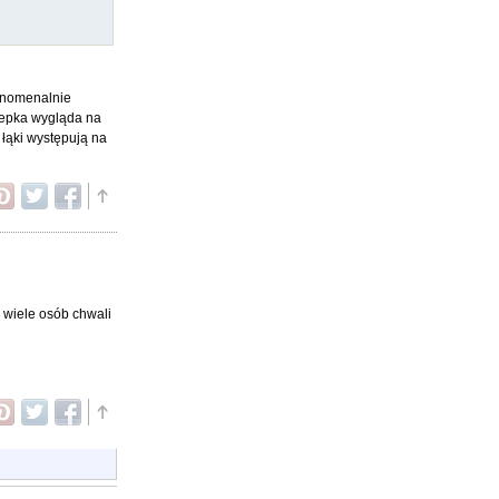
fenomenalnie
ysepka wygląda na
e łąki występują na
 wiele osób chwali