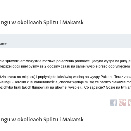
ingu w okolicach Splitu i Makarsk
tery.
śnie sprawdziłem wszystkie możliwe połączenia promowe i jedyna wyspa na jaką je
jlepszej opcji mielibyśmy ze 2 godziny czasu na samej wyspie przed odpłynięciem 
dzin czasu na miejscu) i popłynięcie taksówką wodną na wyspy Pakleni. Teraz zast
elingu - Jerolim kusi kameralnością, chociaż wydaje mi się że bardzo ciekawie m
eż chyba brak takich tłumów jak na głównej wyspie)... Co sądzicie? Gdzie na tym 
ingu w okolicach Splitu i Makarsk