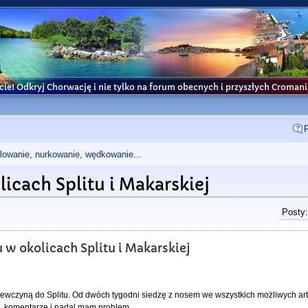
cie! Odkryj Chorwację i nie tylko na forum obecnych i przyszłych Croma
glowanie, nurkowanie, wędkowanie...
icach Splitu i Makarskiej
Posty:
 w okolicach Splitu i Makarskiej
iewczyną do Splitu. Od dwóch tygodni siedzę z nosem we wszystkich możliwych art
a, komentarze i nadal mam problem...