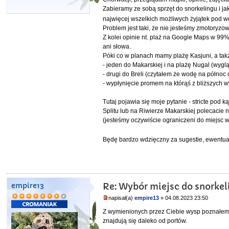
Zabieramy ze sobą sprzęt do snorkelingu i j
najwięcej wszelkich możliwych żyjątek pod 
Problem jest taki, że nie jesteśmy zmotoryzow
Z kolei opinie nt. plaż na Google Maps w 99%
ani słowa.
Póki co w planach mamy plażę Kasjuni, a ta
- jeden do Makarskiej i na plażę Nugal (wyg
- drugi do Breli (czytałem że wodę na półno
- wypłynięcie promem na którąś z bliższych wys
Tutaj pojawia się moje pytanie - stricte pod
Splitu lub na Riwierze Makarskiej polecacie 
(jesteśmy oczywiście ograniczeni do miejsc 
Będę bardzo wdzięczny za sugestie, ewentual
empire13
Re: Wybór miejsc do snorkel
napisał(a)
empire13
» 04.08.2023 23:50
Z wymienionych przez Ciebie wysp poznałem t
znajdują się daleko od portów.