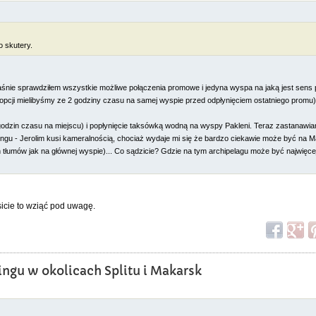
 skutery.
łaśnie sprawdziłem wszystkie możliwe połączenia promowe i jedyna wyspa na jaką jest sen
j opcji mielibyśmy ze 2 godziny czasu na samej wyspie przed odpłynięciem ostatniego promu)
odzin czasu na miejscu) i popłynięcie taksówką wodną na wyspy Pakleni. Teraz zastanawiam
ngu - Jerolim kusi kameralnością, chociaż wydaje mi się że bardzo ciekawie może być na M
h tłumów jak na głównej wyspie)... Co sądzicie? Gdzie na tym archipelagu może być najwię
sicie to wziąć pod uwagę.
ingu w okolicach Splitu i Makarsk