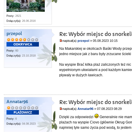
Posty:
2621
Dołączył(a):
26.06.2016
przepol
Re: Wybór miejsc do snorkel
napisał(a)
przepol
» 05.08.2023 10:15
Na Makarskiej w okolicach Baśki Wody przepł
Posty:
60
jedno miejsce jak z baru były zrzucane ściek
Dołączył(a):
23.10.2018
Na wyspie Brać kilka plaż zaliczonych też ni
wypełnionym ukwiałami a pod każdym kamieni
pływały w dużych ławicach.
Annatar96
Re: Wybór miejsc do snorkel
napisał(a)
Annatar96
» 07.08.2023 08:29
Dzięki za odpowiedzi
Generalnie nie mam 
Posty:
6
plażach na wyspie Ciovo (głównie Okrug Gornji
Dołączył(a):
04.08.2023
najmniej tyle samo życia pod wodą, to jestem