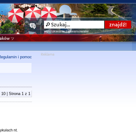
wyszukiwanie zaawansowane
niaków ツ
Regulamin i pomoc
 10 | Strona
1
z
1
ykułach nt.