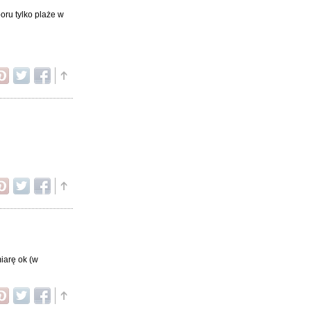
oru tylko plaże w
iarę ok (w