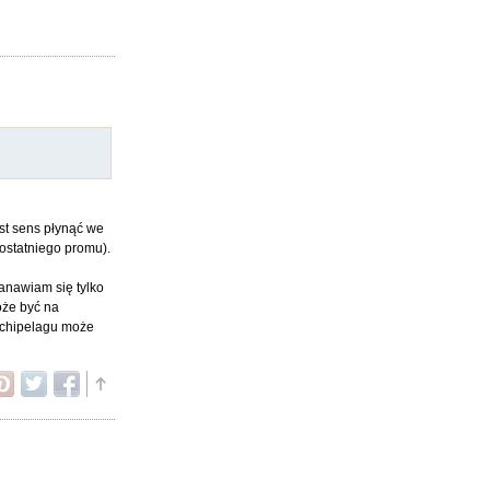
st sens płynąć we
ostatniego promu).
anawiam się tylko
oże być na
archipelagu może