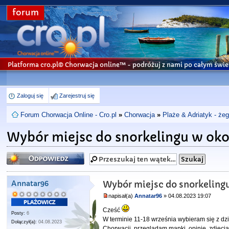
forum
Platforma cro.pl© Chorwacja online™
- podróżuj z nami po całym świe
Zaloguj się
Zarejestruj się
Forum Chorwacja Online - Cro.pl
»
Chorwacja
»
Plaże & Adriatyk - że
Wybór miejsc do snorkelingu w okol
Odpowiedz
Annatar96
Wybór miejsc do snorkelingu
napisał(a)
Annatar96
» 04.08.2023 19:07
Cześć
Posty:
6
W terminie 11-18 września wybieram się z dz
Dołączył(a):
04.08.2023
Chorwacji, przeglądam mapki, opinie, zdjęci