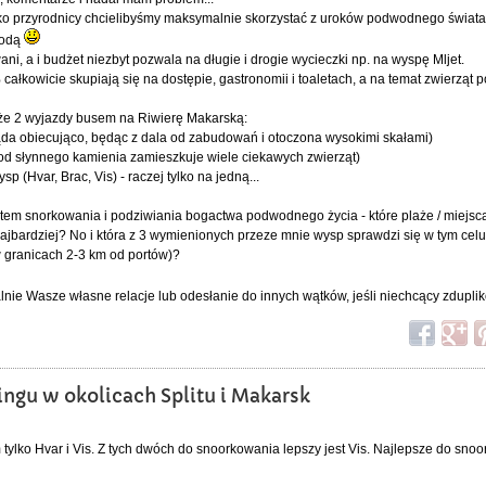
ako przyrodnicy chcielibyśmy maksymalnie skorzystać z uroków podwodnego świata, 
wodą
ani, a i budżet niezbyt pozwala na długie i drogie wycieczki np. na wyspę Mljet.
 całkowicie skupiają się na dostępie, gastronomii i toaletach, a na temat zwierząt
kże 2 wyjazdy busem na Riwierę Makarską:
ląda obiecująco, będąc z dala od zabudowań i otoczona wysokimi skałami)
c od słynnego kamienia zamieszkuje wiele ciekawych zwierząt)
p (Hvar, Brac, Vis) - raczej tylko na jedną...
 kątem snorkowania i podziwiania bogactwa podwodnego życia - które plaże / miejsc
najbardziej? No i która z 3 wymienionych przeze mnie wysp sprawdzi się w tym celu
w granicach 2-3 km od portów)?
nie Wasze własne relacje lub odesłanie do innych wątków, jeśli niechcący zdupli
ingu w okolicach Splitu i Makarsk
ylko Hvar i Vis. Z tych dwóch do snoorkowania lepszy jest Vis. Najlepsze do sno