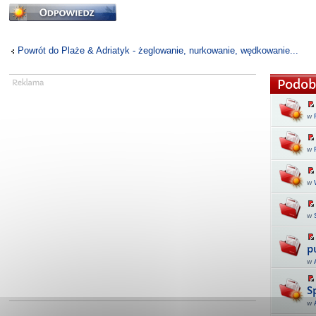
Odpowiedz
Powrót do Plaże & Adriatyk - żeglowanie, nurkowanie, wędkowanie...
Podob
w
w
w
w
p
w
S
w