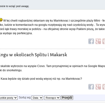
usicie to wziąć pod uwagę.
W tej chwili najbardziej skłaniam się ku Marinkovac i szczególnie plaży Mlini - 
ytko, ludzie w komentarzach na googlu rozpływają się nad czystością wody... Ta w
ieś łąki trawy morskiej w pobliżu - na oficjalnej stronie wysp Pakleni piszą, że taki
ja wydaje się perfekcyjna.
ingu w okolicach Splitu i Makarsk
e skaliste wybrzeże na wyspie Ciovo. Tam przynajmniej w opiniach na Google Maps
i do snorkelingu.
 / Kava będzie się działo pod wodą więcej niż np. na Marinkovac?
Sortuj wg