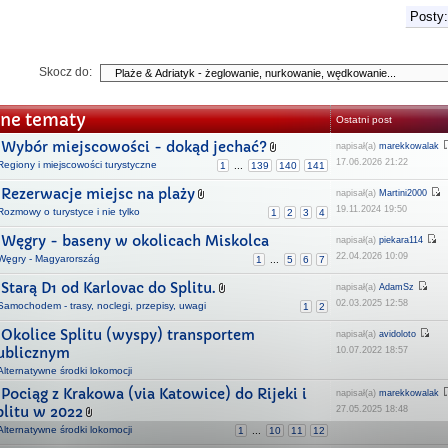
Posty:
Skocz do:
ne tematy
Ostatni post
Wybór miejscowości - dokąd jechać?
napisał(a)
marekkowalak
17.06.2026 21:22
Regiony i miejscowości turystyczne
1
...
139
140
141
Rezerwacje miejsc na plaży
napisał(a)
Martini2000
19.11.2024 19:50
Rozmowy o turystyce i nie tylko
1
2
3
4
Węgry - baseny w okolicach Miskolca
napisał(a)
piekara114
22.04.2026 10:09
Węgry - Magyarország
1
...
5
6
7
Starą D1 od Karlovac do Splitu.
napisał(a)
AdamSz
02.03.2025 12:58
Samochodem - trasy, noclegi, przepisy, uwagi
1
2
Okolice Splitu (wyspy) transportem
napisał(a)
avidoloto
ublicznym
10.07.2022 18:57
Alternatywne środki lokomocji
Pociąg z Krakowa (via Katowice) do Rijeki i
napisał(a)
marekkowalak
plitu w 2022
27.05.2025 18:48
Alternatywne środki lokomocji
1
...
10
11
12