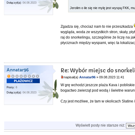
Dołączył(a):
04.08.2023
Jerolim o ile się nie mylę jest wyspą FKK, m
Zgadza się, chociaż nam to nie przeszkadza
wygląda, woda ze wszystkich stron, skały, pł
raj do snorkelingu, szczególnie że liczę na jak
płyciznach między wyspami, więc ta lokalizac
Annatar96
Re: Wybór miejsc do snorkel
napisał(a)
Annatar96
» 09.08.2023 11:41
W grę wchodzi jeszcze plaża Kava i pobliski
Posty:
6
bogactwo zwierząt pod wodą i świetne warunk
Dołączył(a):
04.08.2023
Czy jest możliwe, że tam w okolicach Slatine
Wyświetl posty nie starsze niż: