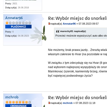
Posty:
2621
Dołączył(a):
26.06.2016
Annatar96
Re: Wybór miejsc do snorkel
napisał(a)
Annatar96
» 07.08.2023 09:57
marecky81 napisał(a):
Posty:
6
Przecież możecie wypożyczyć auto albo sku
Dołączył(a):
04.08.2023
Nie możemy, brak prawa jazdy... Zresztą wła
własnym zakresie to Hvar (na pozostałe w na
W związku z tym zdecyduję się na Hvar (8 go
nad wyborem najlepszej wyspy/plaży do snork
Marinkovac (szeroki, kamienisty brzeg, równi
być najwięcej podwodnego życia?
mchrob
Re: Wybór miejsc do snorkel
napisał(a)
mchrob
» 07.08.2023 11:18