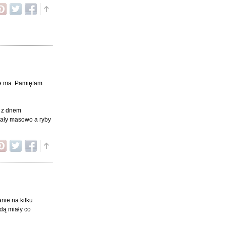
ie ma. Pamiętam
a z dnem
wały masowo a ryby
nie na kilku
ędą miały co