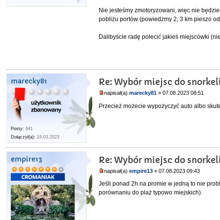
Nie jesteśmy zmotoryzowani, więc nie będzie
pobliżu portów (powiedzmy 2, 3 km pieszo od
Dalibyście radę polecić jakieś miejscówki (ni
marecky81
Re: Wybór miejsc do snorkel
napisał(a)
marecky81
» 07.08.2023 08:51
Przecież możecie wypożyczyć auto albo skute
Posty:
641
Dołączył(a):
24.03.2023
empire13
Re: Wybór miejsc do snorkel
napisał(a)
empire13
» 07.08.2023 09:43
Jeśli ponad 2h na promie w jedną to nie pro
porównaniu do plaż typowo miejskich).