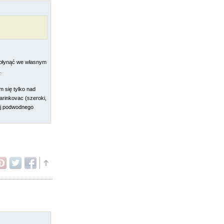
s płynąć we własnym
.
 się tylko nad
arinkovac (szeroki,
cej podwodnego