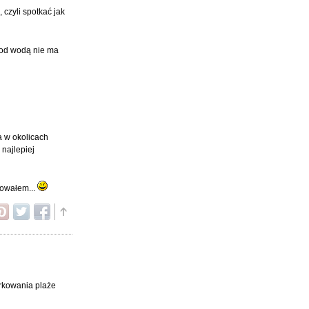
czyli spotkać jak
 pod wodą nie ma
a w okolicach
 najlepiej
kowałem...
orkowania plaże