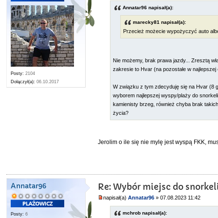
Annatar96 napisał(a):
marecky81 napisał(a):
Przecież możecie wypożyczyć auto albo
Nie możemy, brak prawa jazdy... Zresztą w
zakresie to Hvar (na pozostałe w najlepsze
Posty:
2104
Dołączył(a):
06.10.2017
W związku z tym zdecyduję się na Hvar (8 g
wyborem najlepszej wyspy/plaży do snorkeli
kamienisty brzeg, również chyba brak takic
życia?
Jerolim o ile się nie mylę jest wyspą FKK, mu
Annatar96
Re: Wybór miejsc do snorkel
napisał(a)
Annatar96
» 07.08.2023 11:42
mchrob napisał(a):
Posty:
6