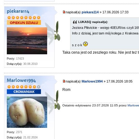
piekara114
napisał(a)
piekara114
» 17.06.2026 17:33
LUKASQ napisał(a):
Jeziora Plitvickie - wstęp 40EUR/os czyli 1
Info z dzisiaj, jest tam mój kolega z Krakowa
s z o k
Taka cena jest od zeszłego roku. Nie jest też 
Posty:
17423
Dołączył(a):
30.06.2010
Marlowe1994
napisał(a)
Marlowe1994
» 17.06.2026 18:05
Rom
Ostatnio edytowano 23.07.2026 11:05 przez
Marlow
Posty:
2371
Dołączył(a):
21.02.2024