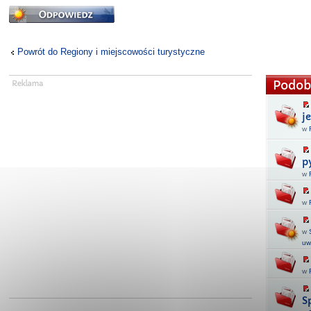
Odpowiedz
Powrót do Regiony i miejscowości turystyczne
Podob
j
w
p
w
w
w
uw
w
S