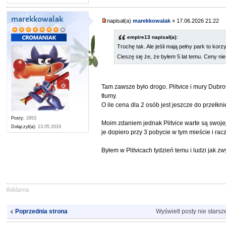
marekkowalak
napisał(a)
marekkowalak
» 17.06.2026 21:22
empire13 napisał(a):
Trochę tak. Ale jeśli mają pełny park to kor
Cieszę się że, że byłem 5 lat temu. Ceny ni
Tam zawsze było drogo. Plitvice i mury Dubrov
tłumy.
O ile cena dla 2 osób jest jeszcze do przełkni
Posty:
2953
Moim zdaniem jednak Plitvice warte są swojej
Dołączył(a):
13.05.2019
je dopiero przy 3 pobycie w tym mieście i rac
Byłem w Plitvicach tydzień temu i ludzi jak zw
Wyświetl posty nie starsz
Poprzednia strona