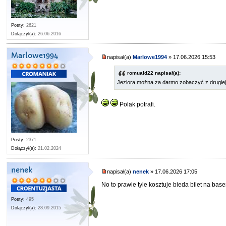
Posty:
2621
Dołączył(a):
26.06.2016
Marlowe1994
napisał(a)
Marlowe1994
» 17.06.2026 15:53
romuald22 napisał(a):
Jeziora można za darmo zobaczyć z drugiej 
Polak potrafi.
Posty:
2371
Dołączył(a):
21.02.2024
nenek
napisał(a)
nenek
» 17.06.2026 17:05
No to prawie tyle kosztuje bieda bilet na ba
Posty:
495
Dołączył(a):
28.09.2015