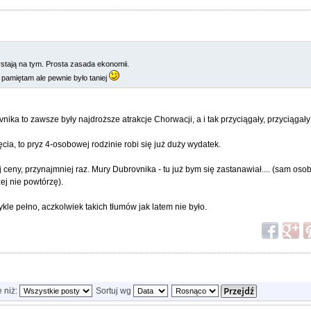
zystają na tym. Prosta zasada ekonomii.
e pamiętam ale pewnie było taniej
nika to zawsze były najdroższe atrakcje Chorwacji, a i tak przyciągały, przyciągały
ęcia, to pryz 4-osobowej rodzinie robi się już duży wydatek.
 ceny, przynajmniej raz. Mury Dubrovnika - tu już bym się zastanawiał.... (sam os
zej nie powtórzę).
ykle pełno, aczkolwiek takich tłumów jak latem nie było.
e niż:
Sortuj wg