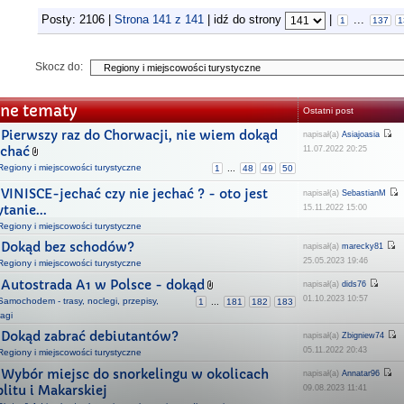
Posty: 2106 |
Strona
141
z
141
| idź do strony
|
...
1
137
1
Skocz do:
ne tematy
Ostatni post
Pierwszy raz do Chorwacji, nie wiem dokąd
napisał(a)
Asiajoasia
echać
11.07.2022 20:25
Regiony i miejscowości turystyczne
1
...
48
49
50
VINISCE-jechać czy nie jechać ? - oto jest
napisał(a)
SebastianM
ytanie...
15.11.2022 15:00
Regiony i miejscowości turystyczne
Dokąd bez schodów?
napisał(a)
marecky81
25.05.2023 19:46
Regiony i miejscowości turystyczne
Autostrada A1 w Polsce - dokąd
napisał(a)
dids76
01.10.2023 10:57
Samochodem - trasy, noclegi, przepisy,
1
...
181
182
183
agi
Dokąd zabrać debiutantów?
napisał(a)
Zbigniew74
05.11.2022 20:43
Regiony i miejscowości turystyczne
Wybór miejsc do snorkelingu w okolicach
napisał(a)
Annatar96
plitu i Makarskiej
09.08.2023 11:41