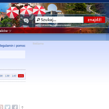
wyszukiwanie zaawansowane
niaków ツ
Regulamin i pomoc
38
139
140
141