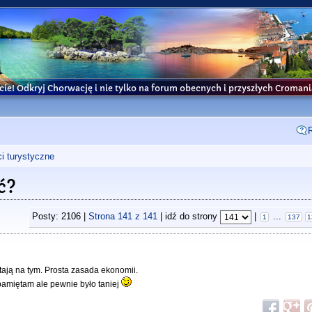
cie! Odkryj Chorwację i nie tylko na forum obecnych i przyszłych Croma
i turystyczne
ć?
Posty: 2106 |
Strona
141
z
141
| idź do strony
|
...
1
137
1
ystają na tym. Prosta zasada ekonomii.
 pamiętam ale pewnie było taniej