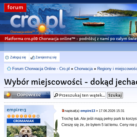
forum
Platforma cro.pl© Chorwacja online™
- podróżuj z nami po całym świe
Zaloguj się
Zarejestruj się
Forum Chorwacja Online - Cro.pl
»
Chorwacja
»
Regiony i miejscowośc
Wybór miejscowości - dokąd jecha
Odpowiedz
empire13
napisał(a)
empire13
» 17.06.2026 15:31
Trochę tak. Ale jeśli mają pełny park to korz
Cieszę się że, że byłem 5 lat temu. Ceny nie