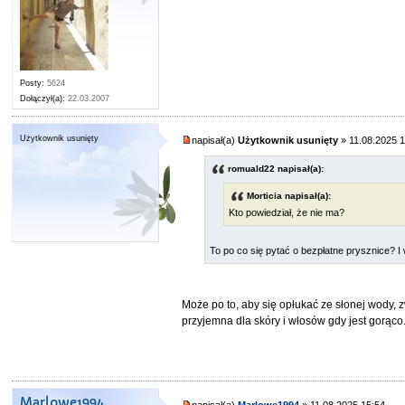
Posty:
5624
Dołączył(a):
22.03.2007
Użytkownik usunięty
napisał(a)
Użytkownik usunięty
» 11.08.2025 
romuald22 napisał(a):
Morticia napisał(a):
Kto powiedział, że nie ma?
To po co się pytać o bezpłatne prysznice? I
Może po to, aby się opłukać ze słonej wody, z
przyjemna dla skóry i włosów gdy jest gorąco
Marlowe1994
napisał(a)
Marlowe1994
» 11.08.2025 15:54