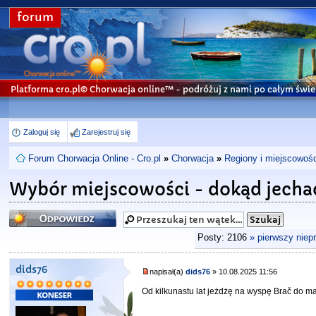
forum
Platforma cro.pl© Chorwacja online™
- podróżuj z nami po całym świe
Zaloguj się
Zarejestruj się
Forum Chorwacja Online - Cro.pl
»
Chorwacja
»
Regiony i miejscowośc
Wybór miejscowości - dokąd jecha
Odpowiedz
Posty: 2106
» pierwszy niep
dids76
napisał(a)
dids76
» 10.08.2025 11:56
Od kilkunastu lat jeżdżę na wyspę Brač do m