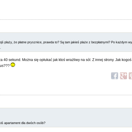
iejś plaży, że płatne prysznice, prawda to? Są tam jakieś plaże z bezpłatnymi? Po każdym w
.
40 sekund. Można się opłukać jak ktoś wrażliwy na sól. Z innej strony. Jak kogoś
ksus???
akiś apartament dla dwóch osób?