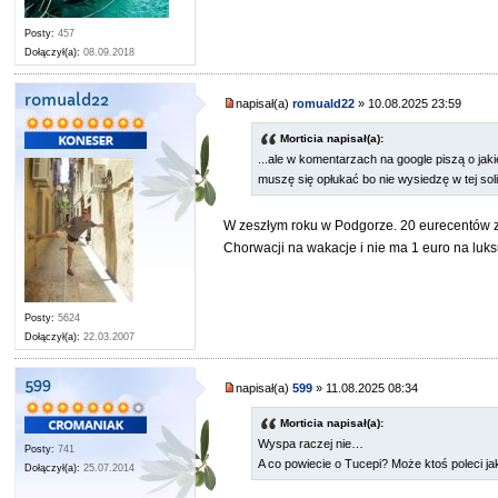
Posty:
457
Dołączył(a):
08.09.2018
romuald22
napisał(a)
romuald22
» 10.08.2025 23:59
Morticia napisał(a):
...ale w komentarzach na google piszą o jak
muszę się opłukać bo nie wysiedzę w tej soli
W zeszłym roku w Podgorze. 20 eurecentów za 
Chorwacji na wakacje i nie ma 1 euro na lu
Posty:
5624
Dołączył(a):
22.03.2007
599
napisał(a)
599
» 11.08.2025 08:34
Morticia napisał(a):
Wyspa raczej nie…
Posty:
741
A co powiecie o Tucepi? Może ktoś poleci j
Dołączył(a):
25.07.2014