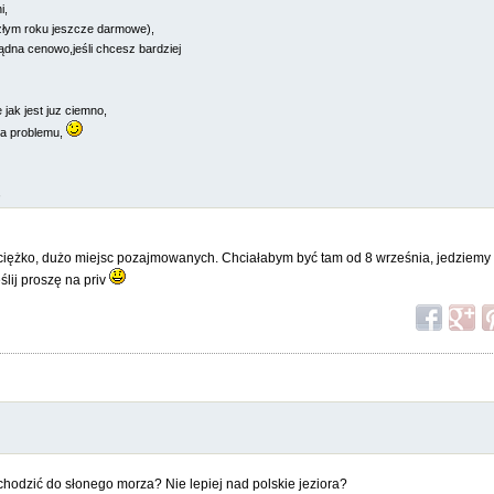
i,
złym roku jeszcze darmowe),
ądna cenowo,jeśli chcesz bardziej
 jak jest juz ciemno,
ma problemu,
,
ciężko, dużo miejsc pozajmowanych. Chciałabym być tam od 8 września, jedziemy 
ślij proszę na priv
wchodzić do słonego morza? Nie lepiej nad polskie jeziora?