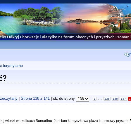
cie! Odkryj Chorwację i nie tylko na forum obecnych i przyszłych Croma
i turystyczne
ć?
rzeczytany
|
Strona
138
z
141
| idź do strony
|
...
1
135
136
137
1
ałej wioski w okolicach Sumartinu. Jest tam kamyczkowa plaża i darmowy prysznic