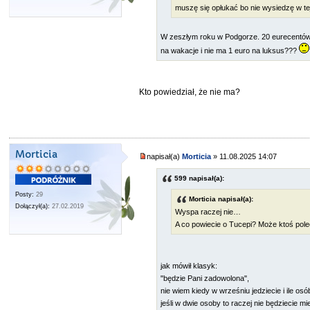
muszę się opłukać bo nie wysiedzę w tej
W zeszłym roku w Podgorze. 20 eurecentów z
na wakacje i nie ma 1 euro na luksus???
Kto powiedział, że nie ma?
Morticia
napisał(a)
Morticia
» 11.08.2025 14:07
599 napisał(a):
Posty:
29
Morticia napisał(a):
Dołączył(a):
27.02.2019
Wyspa raczej nie…
A co powiecie o Tucepi? Może ktoś pole
jak mówił klasyk:
"będzie Pani zadowolona",
nie wiem kiedy w wrześniu jedziecie i ile osó
jeśli w dwie osoby to raczej nie będziecie m