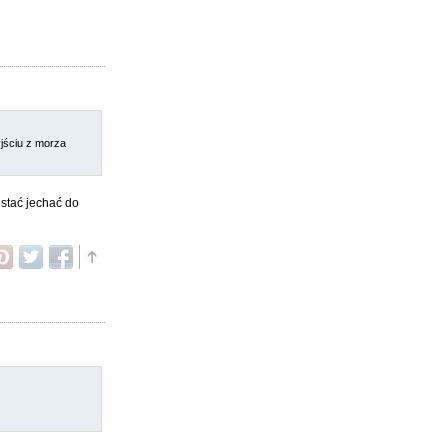
yjściu z morza
 stać jechać do