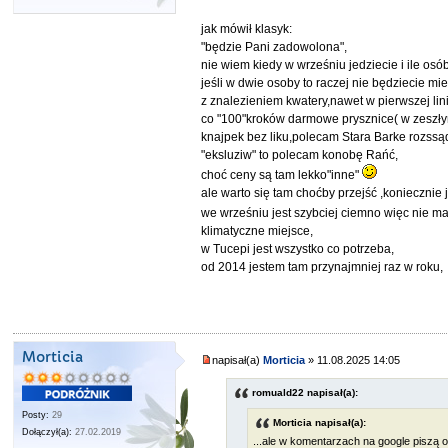
jak mówił klasyk:
"będzie Pani zadowolona",
nie wiem kiedy w wrześniu jedziecie i ile osó
jeśli w dwie osoby to raczej nie będziecie m
z znalezieniem kwatery,nawet w pierwszej lini
co "100"kroków darmowe prysznice( w zeszł
knajpek bez liku,polecam Stara Barke rozssą
"eksluziw" to polecam konobę Rańć,
choć ceny są tam lekko"inne"
ale warto się tam choćby przejść ,koniecznie j
we wrześniu jest szybciej ciemno więc nie m
klimatyczne miejsce,
w Tucepi jest wszystko co potrzeba,
od 2014 jestem tam przynajmniej raz w roku,
Morticia
napisał(a)
Morticia
» 11.08.2025 14:05
romuald22 napisał(a):
Posty:
29
Morticia napisał(a):
Dołączył(a):
27.02.2019
...ale w komentarzach na google piszą o