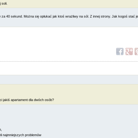
 soli.
a 40 sekund. Można się opłukać jak ktoś wrażliwy na sól. Z innej strony. Jak kogoś stać 
ci jakiś apartament dla dwóch osób?
b,
ieli najmniejszych problemów