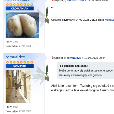
...
Ostatnio edytowano 04.09.2025 23:32 przez
Marlow
Posty:
2371
Dołączył(a):
21.02.2024
romuald22
napisał(a)
romuald22
» 12.08.2025 09:34
dekoder napisał(a):
Może po to, aby się opłukać ze słonej wody,
dla skóry i włosów gdy jest gorąco.
Ależ ja to rozumiem. Też lubię się opłukać z 
wakacje i jedzie taki kawał drogi to 1 euro zr
Posty:
5624
Dołączył(a):
22.03.2007