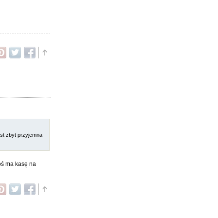
est zbyt przyjemna
toś ma kasę na