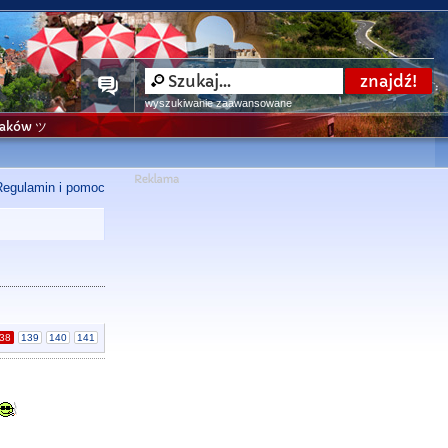
wyszukiwanie zaawansowane
niaków ツ
Regulamin i pomoc
38
139
140
141