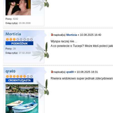
Posty:
8242
Dołączył(a):
20.08.2008
Morticia
napisał(a)
Morticia
» 10.08.2025 16:40
Wyspa raczej nie…
A co powiecie o Tucepi? Może ktoś poleci ja
Posty:
29
Dołączył(a):
27.02.2019
qra69
napisał(a)
qra69
» 10.08.2025 18:31
Riwiera widokowo super jednak zdecydowanie