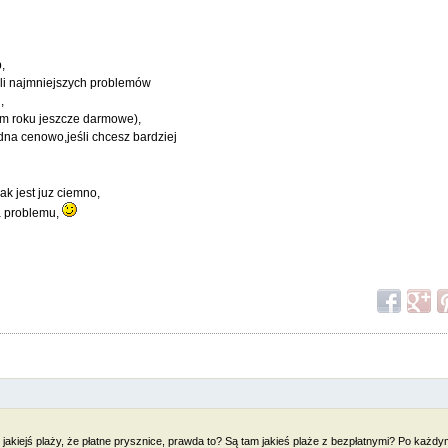
b,
ieli najmniejszych problemów
,
ym roku jeszcze darmowe),
dna cenowo,jeśli chcesz bardziej
ak jest juz ciemno,
a problemu,
 jakiejś plaży, że płatne prysznice, prawda to? Są tam jakieś plaże z bezpłatnymi? Po każd