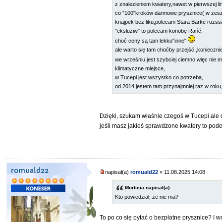
z znalezieniem kwatery,nawet w pierwszej lin
co "100"kroków darmowe prysznice( w zes
knajpek bez liku,polecam Stara Barke rozss
"eksluziw" to polecam konobę Rańć,
choć ceny są tam lekko"inne"
ale warto się tam choćby przejść ,koniecznie
we wrześniu jest szybciej ciemno więc nie 
klimatyczne miejsce,
w Tucepi jest wszystko co potrzeba,
od 2014 jestem tam przynajmniej raz w roku
Dzięki, szukam właśnie czegoś w Tucepi ale 
jeśli masz jakieś sprawdzone kwatery to pode
romuald22
napisał(a)
romuald22
» 11.08.2025 14:08
Morticia napisał(a):
Kto powiedział, że nie ma?
To po co się pytać o bezpłatne prysznice? I 