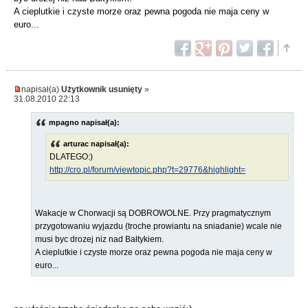
A cieplutkie i czyste morze oraz pewna pogoda nie maja ceny w
euro...
napisał(a)
Użytkownik usunięty
»
31.08.2010 22:13
mpagno napisał(a):
arturac napisał(a):
DLATEGO:)
http://cro.pl/forum/viewtopic.php?t=29776&highlight=
Wakacje w Chorwacji są DOBROWOLNE. Przy pragmatycznym
przygotowaniu wyjazdu (troche prowiantu na sniadanie) wcale nie
musi byc drozej niz nad Bałtykiem.
A cieplutkie i czyste morze oraz pewna pogoda nie maja ceny w
euro...