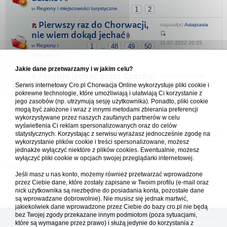
w
Regiony i miejscowości turystyczne
1
2
Pierwszy raz do Chorwacji,
napisał(a)
Asiajoasia
nie wiem dokąd jechać
11.07.2022 20:25
w
Regiony i
1
48
49
50
...
miejscowości
turystyczne
Jakie dane przetwarzamy i w jakim celu?
Planuję jechać przez Czechy,
napisał(a)
grzess69
Austrię i Włochy do Monaco...
Serwis internetowy Cro.pl Chorwacja Online wykorzystuje pliki cookie i
pokrewne technologie, które umożliwiają i ułatwiają Ci korzystanie z
18.09.2024 21:46
w
Samochodem - trasy, noclegi, przepisy, uwagi
jego zasobów (np. utrzymują sesję użytkownika). Ponadto, pliki cookie
mogą być założone i wraz z innymi metodami zbierania preferencji
wykorzystywane przez naszych zaufanych partnerów w celu
Forum Chorwacja Online - Cro.pl
wyświetlenia Ci reklam spersonalizowanych oraz do celów
statystycznych. Korzystając z serwisu wyrażasz jednocześnie zgodę na
Usuń ciasteczka
• Strefa czasowa: UTC + 1 (Polska - czas zimowy) [
DST
]
wykorzystanie plików cookie i treści spersonalizowane, możesz
jednakże wyłączyć niektóre z plików cookies. Ewentualnie, możesz
wyłączyć pliki cookie w opcjach swojej przeglądarki internetowej.
Jeśli masz u nas konto, możemy również przetwarzać wprowadzone
przez Ciebie dane, które zostały zapisane w Twoim profilu (e-mail oraz
nick użytkownika są niezbędne do posiadania konta, pozostałe dane
są wprowadzane dobrowolnie). Nie musisz się jednak martwić,
jakiekolwiek dane wprowadzone przez Ciebie do bazy cro.pl nie będą
bez Twojej zgody przekazane innym podmiotom (poza sytuacjami,
które są wymagane przez prawo) i służą jedynie do korzystania z
[
reklama
] [
kontakt
]