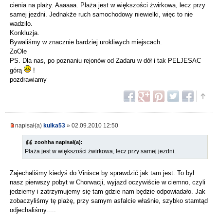
cienia na plaży. Aaaaaa. Plaża jest w większości żwirkowa, lecz przy
samej jezdni. Jednakże ruch samochodowy niewielki, więc to nie
wadziło.
Konkluzja.
Bywaliśmy w znacznie bardziej urokliwych miejscach.
ZoOle
PS. Dla nas, po poznaniu rejonów od Zadaru w dół i tak PELJESAC
górą
!
pozdrawiamy
napisał(a)
kulka53
» 02.09.2010 12:50
zoohha napisał(a):
Plaża jest w większości żwirkowa, lecz przy samej jezdni.
Zajechaliśmy kiedyś do Vinisce by sprawdzić jak tam jest. To był
nasz pierwszy pobyt w Chorwacji, wyjazd oczywiście w ciemno, czyli
jedziemy i zatrzymujemy się tam gdzie nam będzie odpowiadało. Jak
zobaczyliśmy tę plażę, przy samym asfalcie właśnie, szybko stamtąd
odjechaliśmy.....