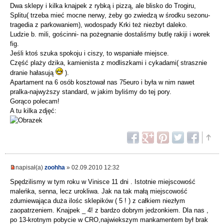
Dwa sklepy i kilka knajpek z rybką i pizzą, ale blisko do Trogiru,
Splitu( trzeba mieć mocne nerwy, żeby go zwiedzą w środku sezonu-
tragedia z parkowaniem), wodospady Krki też niezbyt daleko.
Ludzie b. mili, gościnni- na pożegnanie dostaliśmy butlę rakiji i worek
fig.
Jeśli ktoś szuka spokoju i ciszy, to wspaniałe miejsce.
Część plaży dzika, kamienista z modliszkami i cykadami( strasznie
dranie hałasują
).
Apartament na 6 osób kosztował nas 75euro i była w nim nawet
pralka-najwyższy standard, w jakim byliśmy do tej pory.
Gorąco polecam!
A tu kilka zdjęć:
napisał(a)
zoohha
» 02.09.2010 12:32
Spędzilismy w tym roku w Vinisce 11 dni . Istotnie miejscowość
maleńka, senna, lecz urokliwa. Jak na tak małą miejscowość
zdumiewająca duża ilośc sklepików ( 5 ! ) z całkiem niezłym
zaopatrzeniem. Knajpek _ 4! z bardzo dobrym jedzonkiem. Dla nas ,
po 13-krotnym pobycie w CRO,najwiekszym mankamentem był brak