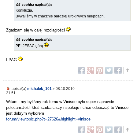
zoohha napisał(a):
Konkluzja.
Bywaliśmy w znacznie bardziej urokliwych miejscach.
Zgadzam się w całej rozciągłości
zoohha napisał(a):
PELJESAC górą
I PAG
napisał(a)
michalek_101
» 08.10.2010
21:51
Witam i my byliśmy rok temu w Vinisce było super naprawdę
polecam.Jeśli ktoś szuka ciszy i spokoju i chce odpocząć to Vinisce
jest dobrym wyborem
forum/viewtopic.php?t=27626&highlight=vinisce