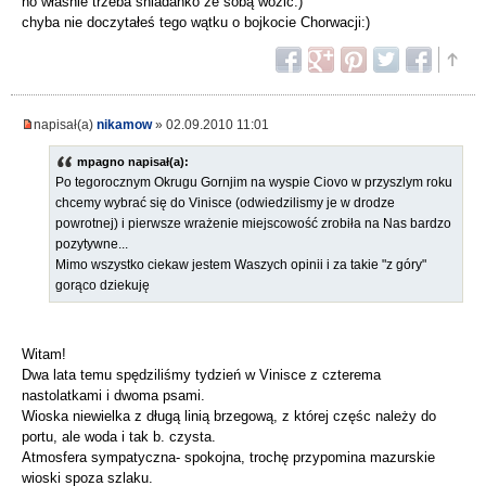
no właśnie trzeba śniadanko ze sobą wozić:)
chyba nie doczytałeś tego wątku o bojkocie Chorwacji:)
napisał(a)
nikamow
» 02.09.2010 11:01
mpagno napisał(a):
Po tegorocznym Okrugu Gornjim na wyspie Ciovo w przyszlym roku
chcemy wybrać się do Vinisce (odwiedzilismy je w drodze
powrotnej) i pierwsze wrażenie miejscowość zrobiła na Nas bardzo
pozytywne...
Mimo wszystko ciekaw jestem Waszych opinii i za takie "z góry"
gorąco dziekuję
Witam!
Dwa lata temu spędziliśmy tydzień w Vinisce z czterema
nastolatkami i dwoma psami.
Wioska niewielka z długą linią brzegową, z której częśc należy do
portu, ale woda i tak b. czysta.
Atmosfera sympatyczna- spokojna, trochę przypomina mazurskie
wioski spoza szlaku.