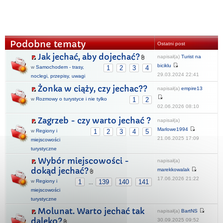
Podobne tematy
Ostatni post
Jak jechać, aby dojechać?
napisał(a)
Turist na
biciklu
w
Samochodem - trasy,
1
2
3
4
29.03.2024 22:41
noclegi, przepisy, uwagi
Żonka w ciąży, czy jechac??
napisał(a)
empire13
w
Rozmowy o turystyce i nie tylko
1
2
02.06.2026 08:10
Zagrzeb - czy warto jechać ?
napisał(a)
Marlowe1994
w
Regiony i
1
2
3
4
5
21.06.2025 17:09
miejscowości
turystyczne
Wybór miejscowości -
napisał(a)
dokąd jechać?
marekkowalak
17.06.2026 21:22
w
Regiony i
1
139
140
141
...
miejscowości
turystyczne
Molunat. Warto jechać tak
napisał(a)
BartNS
daleko?
30.09.2025 09:52