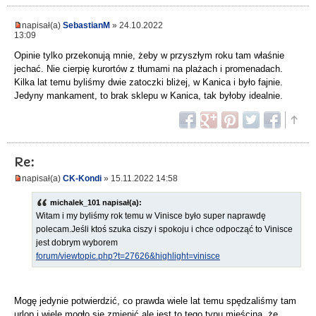
napisał(a)
SebastianM
» 24.10.2022
13:09
Opinie tylko przekonują mnie, żeby w przyszłym roku tam właśnie
jechać. Nie cierpię kurortów z tłumami na plażach i promenadach.
Kilka lat temu byliśmy dwie zatoczki bliżej, w Kanica i było fajnie.
Jedyny mankament, to brak sklepu w Kanica, tak byłoby idealnie.
Re:
napisał(a)
CK-Kondi
» 15.11.2022 14:58
michalek_101 napisał(a):
Witam i my byliśmy rok temu w Vinisce było super naprawdę
polecam.Jeśli ktoś szuka ciszy i spokoju i chce odpocząć to Vinisce
jest dobrym wyborem
forum/viewtopic.php?t=27626&highlight=vinisce
Mogę jedynie potwierdzić, co prawda wiele lat temu spędzaliśmy tam
urlop i wiele mogło się zmienić ale jest to tego typu mieścina, że