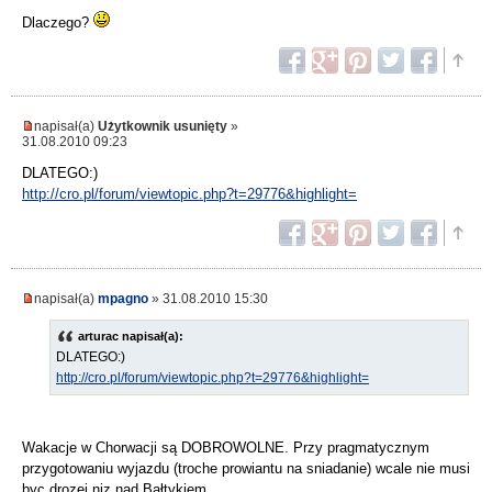
Dlaczego?
napisał(a)
Użytkownik usunięty
»
31.08.2010 09:23
DLATEGO:)
http://cro.pl/forum/viewtopic.php?t=29776&highlight=
napisał(a)
mpagno
» 31.08.2010 15:30
arturac napisał(a):
DLATEGO:)
http://cro.pl/forum/viewtopic.php?t=29776&highlight=
Wakacje w Chorwacji są DOBROWOLNE. Przy pragmatycznym
przygotowaniu wyjazdu (troche prowiantu na sniadanie) wcale nie musi
byc drozej niz nad Bałtykiem.