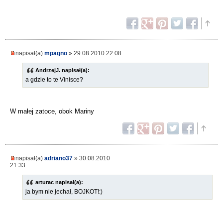
napisał(a)
mpagno
» 29.08.2010 22:08
AndrzejJ. napisał(a):
a gdzie to te Vinisce?
W małej zatoce, obok Mariny
napisał(a)
adriano37
» 30.08.2010
21:33
arturac napisał(a):
ja bym nie jechał, BOJKOT!:)