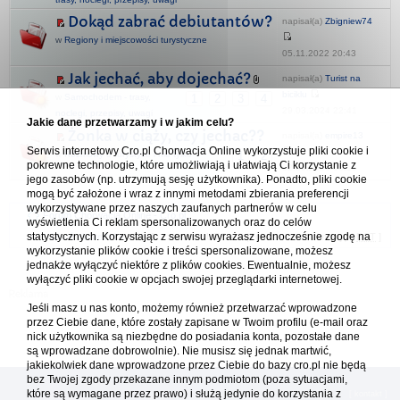
Dokąd zabrać debiutantów?
napisał(a)
Zbigniew74
w
Regiony i miejscowości turystyczne
05.11.2022 20:43
Jak jechać, aby dojechać?
napisał(a)
Turist na
biciklu
w
Samochodem - trasy,
1
2
3
4
29.03.2024 22:41
noclegi, przepisy, uwagi
Jakie dane przetwarzamy i w jakim celu?
Żonka w ciąży, czy jechac??
napisał(a)
empire13
Serwis internetowy Cro.pl Chorwacja Online wykorzystuje pliki cookie i
w
Rozmowy o turystyce i nie tylko
1
2
pokrewne technologie, które umożliwiają i ułatwiają Ci korzystanie z
02.06.2026 08:10
jego zasobów (np. utrzymują sesję użytkownika). Ponadto, pliki cookie
mogą być założone i wraz z innymi metodami zbierania preferencji
wykorzystywane przez naszych zaufanych partnerów w celu
Forum Chorwacja Online - Cro.pl
wyświetlenia Ci reklam spersonalizowanych oraz do celów
statystycznych. Korzystając z serwisu wyrażasz jednocześnie zgodę na
Usuń ciasteczka
• Strefa czasowa: UTC + 1 (Polska - czas zimowy) [
DST
]
wykorzystanie plików cookie i treści spersonalizowane, możesz
jednakże wyłączyć niektóre z plików cookies. Ewentualnie, możesz
wyłączyć pliki cookie w opcjach swojej przeglądarki internetowej.
Jeśli masz u nas konto, możemy również przetwarzać wprowadzone
przez Ciebie dane, które zostały zapisane w Twoim profilu (e-mail oraz
nick użytkownika są niezbędne do posiadania konta, pozostałe dane
są wprowadzane dobrowolnie). Nie musisz się jednak martwić,
jakiekolwiek dane wprowadzone przez Ciebie do bazy cro.pl nie będą
bez Twojej zgody przekazane innym podmiotom (poza sytuacjami,
które są wymagane przez prawo) i służą jedynie do korzystania z
[
reklama
] [
kontakt
]