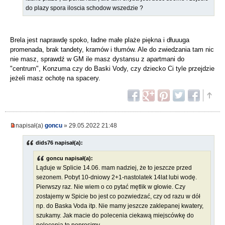
do plazy spora iloscia schodow wszedzie ?
Brela jest naprawdę spoko, ładne małe plaże piękna i dłuuuga
promenada, brak tandety, kramów i tłumów. Ale do zwiedzania tam nic
nie masz, sprawdź w GM ile masz dystansu z apartmani do
"centrum", Konzuma czy do Baski Vody, czy dziecko Ci tyle przejdzie
jeżeli masz ochotę na spacery.
napisał(a)
goncu
» 29.05.2022 21:48
dids76 napisał(a):
goncu napisał(a):
Ląduje w Splicie 14.06. mam nadziej, że to jeszcze przed
sezonem. Pobyt 10-dniowy 2+1-nastolatek 14lat lubi wodę.
Pierwszy raz. Nie wiem o co pytać mętlik w głowie. Czy
zostajemy w Spicie bo jest co pozwiedzać, czy od razu w dół
np. do Baska Voda itp. Nie mamy jeszcze zaklepanej kwatery,
szukamy. Jak macie do polecenia ciekawą miejscówkę do