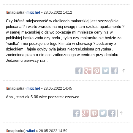
napisał(a)
migchel
» 28.05.2022 14:12
Czy któraś miejscowość w okolicach makarskiej jest szczególnie
polecana ? i warto zwrocic na nią uwagę i tam szukac apartamentu ?
w samej makarskiej o dziwo pokazuje mi mniejsze ceny niz w
pobliskiej baska voda czy brela , tylko czy makarska nie bedzie za
"wielka" i nie poczuje sie tego klimatu w chorwacji ? Jedzeimy z
dzieckiem i fajnie gdyby byla jakas nieprzeludniona przytulna ,
zacieniona plaza a nie cos zatloczonego w centrum przy deptaku .
Jedziemu pierwszy raz .
napisał(a)
migchel
» 28.05.2022 14:45
Aha , start ok 5.06 wiec poczatek czerwca .
napisał(a)
wikol
» 28.05.2022 14:59