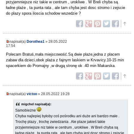
przyjemniejsze niz takie w centrum , urokliwe . W Breli chyba są
ładne plaże , ta punta rata , ale tam chyba jest dosc stromo i zejscie
do plazy spora iloscia schodow wszedzie ?
napisał(a)
Dorothea1
» 28.05.2022
17:54
Polecam Bratuś,mała miejscowość.Są dwie plaże,jedna z placem
zabaw dla dzieci,obok plaża z fajnym laskiem w Krvavicy.10-15 min
spacerkiem do Promajny ,w drugą stronę ok .40 min Makarska.
napisał(a)
victoo
» 28.05.2022 19:28
migchel napisał(a):
Samobieżne
Chyba najlepiej byłoby coś pośrodku ani duże ani bardzo małe .
Trochę plazy , trochę zwiedzania . Ale plaze jakieś takie
przyjemniejsze niz takie w centrum , urokliwe . W Breli chyba są
ładne plaże , ta punta rata , ale tam chyba jest dosc stromo i zejscie