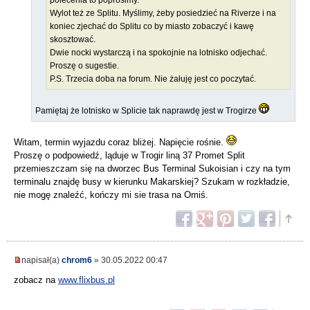
polecenia to poprosimy.
Wylot też ze Splitu. Myślimy, żeby posiedzieć na Riverze i na
koniec zjechać do Splitu co by miasto zobaczyć i kawę
skosztować.
Dwie nocki wystarczą i na spokojnie na lotnisko odjechać.
Proszę o sugestie.
P.S. Trzecia doba na forum. Nie żałuję jest co poczytać.
Pamiętaj że lotnisko w Splicie tak naprawdę jest w Trogirze
Witam, termin wyjazdu coraz bliżej. Napięcie rośnie.
Proszę o podpowiedź, ląduje w Trogir liną 37 Promet Split
przemieszczam się na dworzec Bus Terminal Sukoisian i czy na tym
terminalu znajdę busy w kierunku Makarskiej? Szukam w rozkładzie,
nie mogę znaleźć, kończy mi sie trasa na Omiś.
napisał(a)
chrom6
» 30.05.2022 00:47
zobacz na
www.flixbus.pl