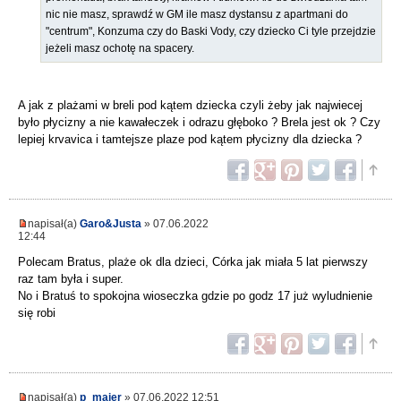
nic nie masz, sprawdź w GM ile masz dystansu z apartmani do
"centrum", Konzuma czy do Baski Vody, czy dziecko Ci tyle przejdzie
jeżeli masz ochotę na spacery.
A jak z plażami w breli pod kątem dziecka czyli żeby jak najwiecej
było płycizny a nie kawałeczek i odrazu głęboko ? Brela jest ok ? Czy
lepiej krvavica i tamtejsze plaze pod kątem płycizny dla dziecka ?
napisał(a)
Garo&Justa
» 07.06.2022
12:44
Polecam Bratus, plaże ok dla dzieci, Córka jak miała 5 lat pierwszy
raz tam była i super.
No i Bratuś to spokojna wioseczka gdzie po godz 17 już wyludnienie
się robi
napisał(a)
p_majer
» 07.06.2022 12:51