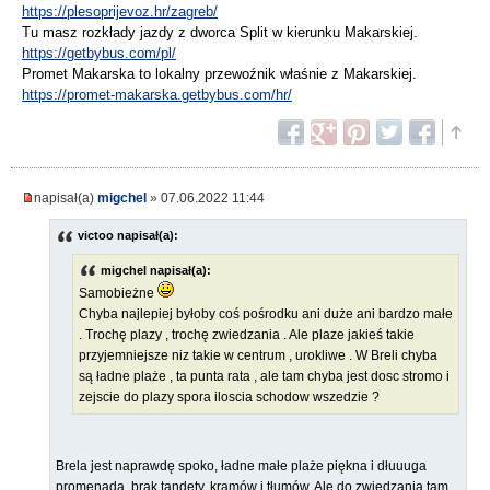
https://plesoprijevoz.hr/zagreb/
Tu masz rozkłady jazdy z dworca Split w kierunku Makarskiej.
https://getbybus.com/pl/
Promet Makarska to lokalny przewoźnik właśnie z Makarskiej.
https://promet-makarska.getbybus.com/hr/
napisał(a)
migchel
» 07.06.2022 11:44
victoo napisał(a):
migchel napisał(a):
Samobieżne
Chyba najlepiej byłoby coś pośrodku ani duże ani bardzo małe
. Trochę plazy , trochę zwiedzania . Ale plaze jakieś takie
przyjemniejsze niz takie w centrum , urokliwe . W Breli chyba
są ładne plaże , ta punta rata , ale tam chyba jest dosc stromo i
zejscie do plazy spora iloscia schodow wszedzie ?
Brela jest naprawdę spoko, ładne małe plaże piękna i dłuuuga
promenada, brak tandety, kramów i tłumów. Ale do zwiedzania tam