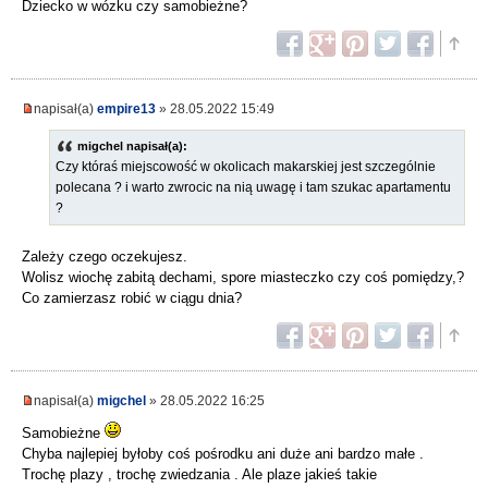
Dziecko w wózku czy samobieżne?
napisał(a)
empire13
» 28.05.2022 15:49
migchel napisał(a):
Czy któraś miejscowość w okolicach makarskiej jest szczególnie
polecana ? i warto zwrocic na nią uwagę i tam szukac apartamentu
?
Zależy czego oczekujesz.
Wolisz wiochę zabitą dechami, spore miasteczko czy coś pomiędzy,?
Co zamierzasz robić w ciągu dnia?
napisał(a)
migchel
» 28.05.2022 16:25
Samobieżne
Chyba najlepiej byłoby coś pośrodku ani duże ani bardzo małe .
Trochę plazy , trochę zwiedzania . Ale plaze jakieś takie