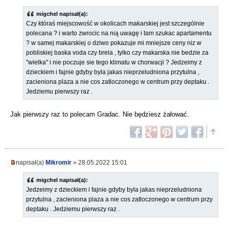
migchel napisał(a):
Czy któraś miejscowość w okolicach makarskiej jest szczególnie
polecana ? i warto zwrocic na nią uwagę i tam szukac apartamentu
? w samej makarskiej o dziwo pokazuje mi mniejsze ceny niz w
pobliskiej baska voda czy brela , tylko czy makarska nie bedzie za
"wielka" i nie poczuje sie tego klimatu w chorwacji ? Jedzeimy z
dzieckiem i fajnie gdyby byla jakas nieprzeludniona przytulna ,
zacieniona plaza a nie cos zatloczonego w centrum przy deptaku .
Jedziemu pierwszy raz .
Jak pierwszy raz to polecam Gradac. Nie będziesz żałować.
napisał(a)
Mikromir
» 28.05.2022 15:01
migchel napisał(a):
Jedzeimy z dzieckiem i fajnie gdyby byla jakas nieprzeludniona
przytulna , zacieniona plaza a nie cos zatloczonego w centrum przy
deptaku . Jedziemu pierwszy raz .