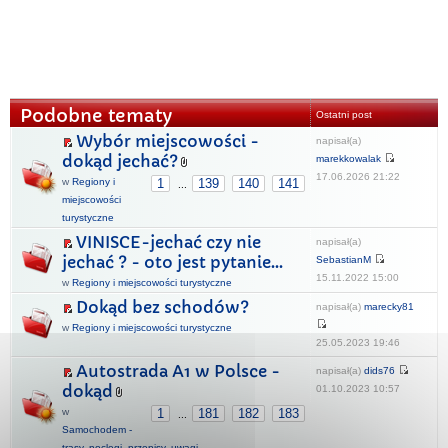
Podobne tematy
Ostatni post
Wybór miejscowości -
napisał(a)
dokąd jechać?
marekkowalak
17.06.2026 21:22
w
Regiony i
1
139
140
141
...
miejscowości
turystyczne
VINISCE-jechać czy nie
napisał(a)
jechać ? - oto jest pytanie...
SebastianM
15.11.2022 15:00
w
Regiony i miejscowości turystyczne
Dokąd bez schodów?
napisał(a)
marecky81
w
Regiony i miejscowości turystyczne
25.05.2023 19:46
Autostrada A1 w Polsce -
napisał(a)
dids76
dokąd
01.10.2023 10:57
w
1
181
182
183
...
Samochodem -
trasy, noclegi, przepisy, uwagi