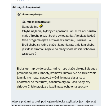
migchel napisał(a):
victoo napisał(a):
migchel napisał(a):
Samobieżne
Chyba najlepiej byłoby coś pośrodku ani duże ani bardzo
małe . Trochę plazy , trochę zwiedzania . Ale plaze jakieś
takie przyjemniejsze niz takie w centrum , urokliwe . W
Breli chyba są ładne plaże , ta punta rata , ale tam chyba
jest dosc stromo i zejscie do plazy spora iloscia schodow
wszedzie ?
Brela jest naprawdę spoko, ładne małe plaże piękna i dłuuuga
promenada, brak tandety, kramów i tłumów. Ale do zwiedzania
tam nic nie masz, sprawdź w GM ile masz dystansu z
apartmani do "centrum", Konzuma czy do Baski Vody, czy
dziecko Ci tyle przejdzie jeżeli masz ochotę na spacery.
A jak z plażami w breli pod kątem dziecka czyli żeby jak najwiecej
było płycizny a nie kawałeczek i odrazu głęboko ? Brela jest ok ?