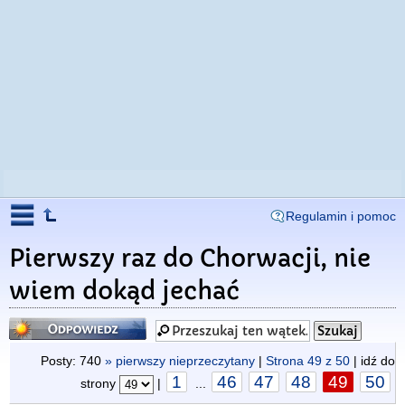
Regulamin i pomoc
Pierwszy raz do Chorwacji, nie
wiem dokąd jechać
Odpowiedz
Posty: 740
» pierwszy nieprzeczytany
|
Strona
49
z
50
| idź do
1
46
47
48
49
50
strony
|
...