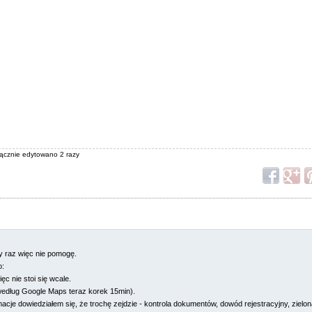
 łącznie edytowano 2 razy
zy raz więc nie pomogę.
o:
c nie stoi się wcale.
edług Google Maps teraz korek 15min).
cje dowiedziałem się, że trochę zejdzie - kontrola dokumentów, dowód rejestracyjny, zielona