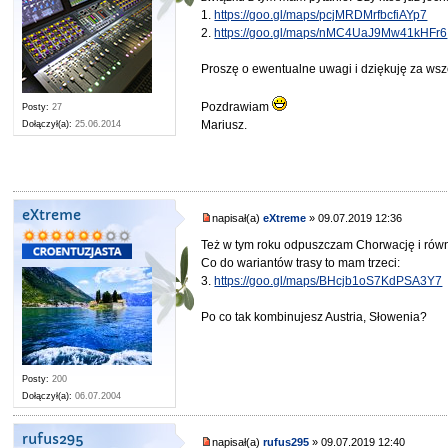
1.
https://goo.gl/maps/pcjMRDMrfbcfiAYp7
2.
https://goo.gl/maps/nMC4UaJ9Mw41kHFr6
Proszę o ewentualne uwagi i dziękuję za wsze
Pozdrawiam
Posty:
27
Mariusz.
Dołączył(a):
25.06.2014
eXtreme
napisał(a)
eXtreme
» 09.07.2019 12:36
Też w tym roku odpuszczam Chorwację i równ
Co do wariantów trasy to mam trzeci:
3.
https://goo.gl/maps/BHcjb1oS7KdPSA3Y7
Po co tak kombinujesz Austria, Słowenia?
Posty:
200
Dołączył(a):
06.07.2004
rufus295
napisał(a)
rufus295
» 09.07.2019 12:40