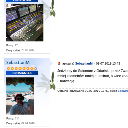
Posty:
27
Dołączył(a):
25.06.2014
SebastianM
napisał(a)
SebastianM
» 09.07.2019 13:43
Jedziemy do Sutomore z Gdańska przez Zward
mniej kilometrów, mniej autostrad, a więc zn
Chorwację.
Ostatnio edytowano 09.07.2019 13:51 przez
Sebast
Posty:
936
Dołączył(a):
07.04.2018