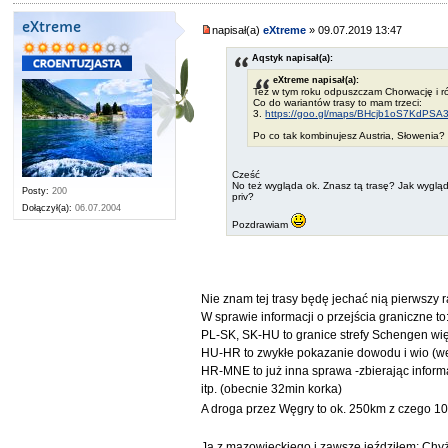
eXtreme
napisał(a)
eXtreme
» 09.07.2019 13:47
Aqstyk napisał(a):
eXtreme napisał(a):
Też w tym roku odpuszczam Chorwację i r
Co do wariantów trasy to mam trzeci:
3.
https://goo.gl/maps/BHcjb1oS7KdPSA
Po co tak kombinujesz Austria, Słowenia?
Cześć
No też wygląda ok. Znasz tą trasę? Jak wyglą
Posty:
200
priv?
Dołączył(a):
06.07.2004
Pozdrawiam
Nie znam tej trasy będę jechać nią pierwszy 
W sprawie informacji o przejścia graniczne to
PL-SK, SK-HU to granice strefy Schengen więc
HU-HR to zwykłe pokazanie dowodu i wio (w
HR-MNE to już inna sprawa -zbierając informa
itp. (obecnie 32min korka)
A droga przez Węgry to ok. 250km z czego 10
Ja z mazowieckiego i zawsze jeździłem: Chyż