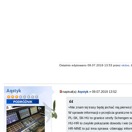
Ostatnio edytowano 09.07.2019 13:53 przez
victoo
,
Aqstyk
napisał(a)
Aqstyk
» 09.07.2019 13:52
=Nie znam tej trasy będę jechać nią pierws
W sprawie informacji o przejścia graniczne t
PL-SK, SK-HU to granice strefy Schengen wię
HU-HR to zwykłe pokazanie dowodu i wio (w
HR-MNE to już inna sprawa -zbierając informa