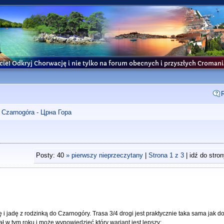
cie! Odkryj Chorwację i nie tylko na forum obecnych i przyszłych Croma
Czarnogóra - Црна Гора
Posty: 40
» pierwszy nieprzeczytany
|
Strona
1
z
3
| idź do stro
jadę z rodzinką do Czarnogóry. Trasa 3/4 drogi jest praktycznie taka sama jak do
ał w tym roku i może wypowiedzieć który wariant jest lepszy: