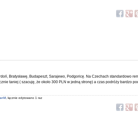
oń, Bratysławę, Budapeszt, Sarajewo, Podgoricę. Na Czechach standardowo remo
acznie taniej ( szacuję, że około 300 PLN w jedną stronę) a czas podróży bardzo po
ianM
, łącznie edytowano 1 raz