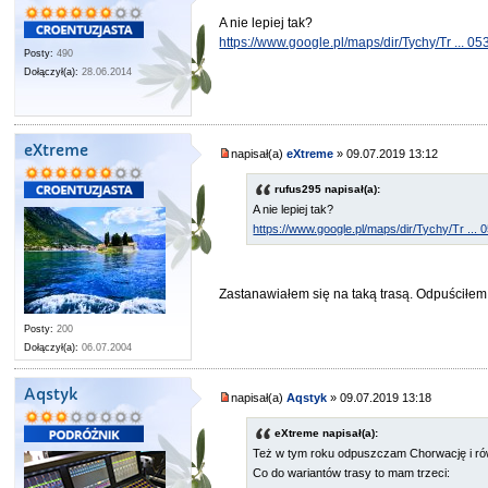
A nie lepiej tak?
https://www.google.pl/maps/dir/Tychy/Tr ... 0
Posty:
490
Dołączył(a):
28.06.2014
eXtreme
napisał(a)
eXtreme
» 09.07.2019 13:12
rufus295 napisał(a):
A nie lepiej tak?
https://www.google.pl/maps/dir/Tychy/Tr ...
Zastanawiałem się na taką trasą. Odpuściłem,
Posty:
200
Dołączył(a):
06.07.2004
Aqstyk
napisał(a)
Aqstyk
» 09.07.2019 13:18
eXtreme napisał(a):
Też w tym roku odpuszczam Chorwację i ró
Co do wariantów trasy to mam trzeci: