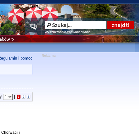
wyszukiwanie zaawansowane
niaków ツ
Regulamin i pomoc
ny
|
1
2
3
 Chorwacji i