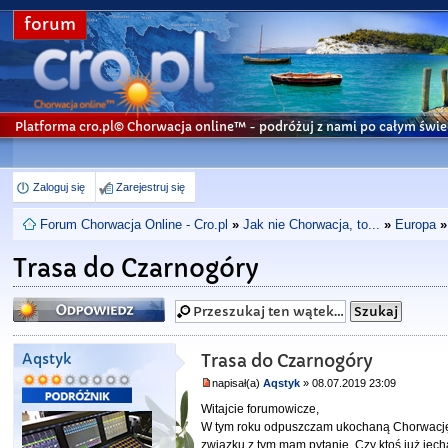
forum
Platforma cro.pl© Chorwacja online™
- podróżuj z nami po całym świe
Zaloguj się
Zarejestruj się
Forum Chorwacja Online - Cro.pl
»
Jak nie Chorwacja, to...
»
Europa
»
Trasa do Czarnogóry
Odpowiedz
Aqstyk
Trasa do Czarnogóry
napisał(a)
Aqstyk
» 08.07.2019 23:09
Witajcie forumowicze,
W tym roku odpuszczam ukochaną Chorwację i 
związku z tym mam pytanie. Czy ktoś już jech