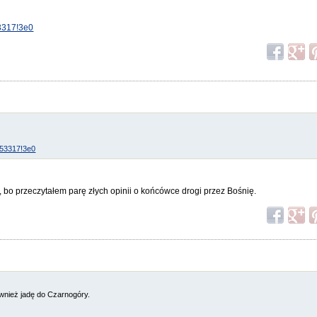
53317!3e0
 053317!3e0
 bo przeczytałem parę złych opinii o końcówce drogi przez Bośnię.
wnież jadę do Czarnogóry.