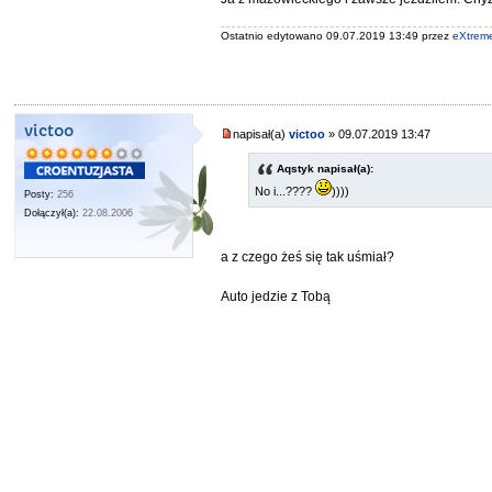
Ostatnio edytowano 09.07.2019 13:49 przez
eXtrem
victoo
napisał(a)
victoo
» 09.07.2019 13:47
Aqstyk napisał(a):
No i...????
))))
Posty:
256
Dołączył(a):
22.08.2006
a z czego żeś się tak uśmiał?
Auto jedzie z Tobą