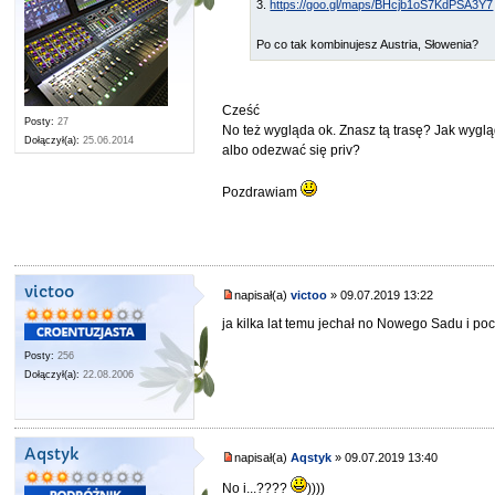
3.
https://goo.gl/maps/BHcjb1oS7KdPSA3Y7
Po co tak kombinujesz Austria, Słowenia?
Cześć
Posty:
27
No też wygląda ok. Znasz tą trasę? Jak wygl
Dołączył(a):
25.06.2014
albo odezwać się priv?
Pozdrawiam
victoo
napisał(a)
victoo
» 09.07.2019 13:22
ja kilka lat temu jechał no Nowego Sadu i p
Posty:
256
Dołączył(a):
22.08.2006
Aqstyk
napisał(a)
Aqstyk
» 09.07.2019 13:40
No i...????
))))