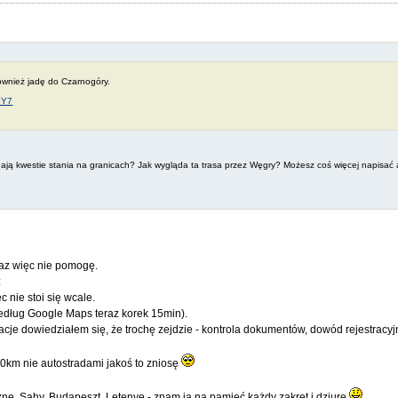
ównież jadę do Czarnogóry.
3Y7
dają kwestie stania na granicach? Jak wygląda ta trasa przez Węgry? Możesz coś więcej napisać
raz więc nie pomogę.
:
 nie stoi się wcale.
edług Google Maps teraz korek 15min).
cje dowiedziałem się, że trochę zejdzie - kontrola dokumentów, dowód rejestracyjn
0km nie autostradami jakoś to zniosę
ne, Sahy, Budapeszt, Letenye - znam ją na pamięć każdy zakręt i dziurę