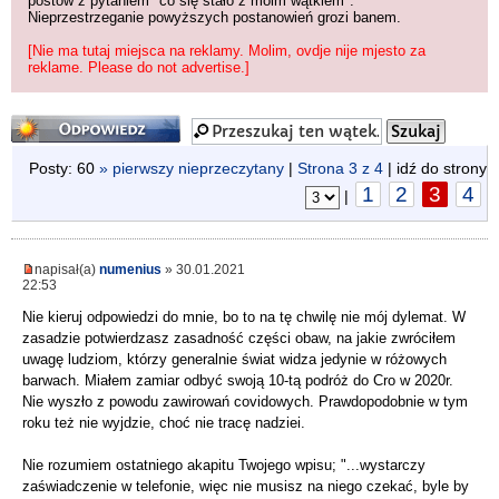
postów z pytaniem "co się stało z moim wątkiem".
Nieprzestrzeganie powyższych postanowień grozi banem.
[Nie ma tutaj miejsca na reklamy. Molim, ovdje nije mjesto za
reklame. Please do not advertise.]
Odpowiedz
Posty: 60
» pierwszy nieprzeczytany
|
Strona
3
z
4
| idź do strony
1
2
3
4
|
napisał(a)
numenius
» 30.01.2021
22:53
Nie kieruj odpowiedzi do mnie, bo to na tę chwilę nie mój dylemat. W
zasadzie potwierdzasz zasadność części obaw, na jakie zwróciłem
uwagę ludziom, którzy generalnie świat widza jedynie w różowych
barwach. Miałem zamiar odbyć swoją 10-tą podróż do Cro w 2020r.
Nie wyszło z powodu zawirowań covidowych. Prawdopodobnie w tym
roku też nie wyjdzie, choć nie tracę nadziei.
Nie rozumiem ostatniego akapitu Twojego wpisu; "...wystarczy
zaświadczenie w telefonie, więc nie musisz na niego czekać, byle by