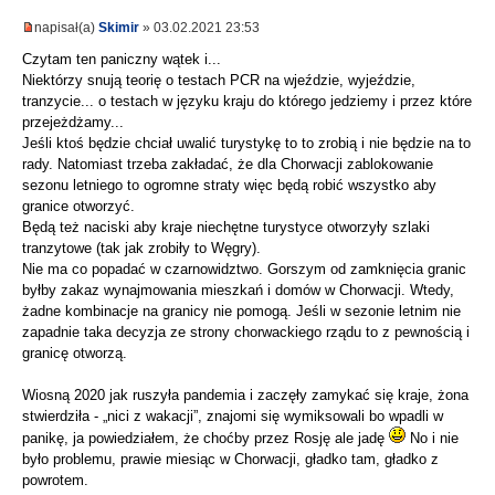
napisał(a)
Skimir
» 03.02.2021 23:53
Czytam ten paniczny wątek i...
Niektórzy snują teorię o testach PCR na wjeździe, wyjeździe,
tranzycie... o testach w języku kraju do którego jedziemy i przez które
przejeżdżamy...
Jeśli ktoś będzie chciał uwalić turystykę to to zrobią i nie będzie na to
rady. Natomiast trzeba zakładać, że dla Chorwacji zablokowanie
sezonu letniego to ogromne straty więc będą robić wszystko aby
granice otworzyć.
Będą też naciski aby kraje niechętne turystyce otworzyły szlaki
tranzytowe (tak jak zrobiły to Węgry).
Nie ma co popadać w czarnowidztwo. Gorszym od zamknięcia granic
byłby zakaz wynajmowania mieszkań i domów w Chorwacji. Wtedy,
żadne kombinacje na granicy nie pomogą. Jeśli w sezonie letnim nie
zapadnie taka decyzja ze strony chorwackiego rządu to z pewnością i
granicę otworzą.
Wiosną 2020 jak ruszyła pandemia i zaczęły zamykać się kraje, żona
stwierdziła - „nici z wakacji”, znajomi się wymiksowali bo wpadli w
panikę, ja powiedziałem, że choćby przez Rosję ale jadę
No i nie
było problemu, prawie miesiąc w Chorwacji, gładko tam, gładko z
powrotem.