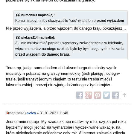
pobierałeś wynik na telefon do okazania na granicy.
numenius napisał(a):
Komu miałbym niby okazywać to "coś" w telefonie
przed wyjazdem
Nie przed wyjazdem, a przed wjazdem do danego kraju pokazujesz...
piekara114 napisał(a):
A... nie musisz mieć papieru, wystarczy zaświadczenie w telefonie,
więc nie musisz na niego czekać, byle by był dostępny do okazania
przed wjazdem do danego kraju.
Teraz np. jadąc samochodem do Luksemburga do siostry wynik
musiałbym pokazać na granicy niemieckiej (jeśli planuję nocleg w
trasie, jeśli tranzyt jednym ciągiem to testu nie trzeba mieć) i
luksemburskiej. Inaczej nie wjadę do żadnego z tych krajów.
napisał(a)
sviva
» 31.01.2021 11:48
Jedno mnie nurtuje. My szaraczki się martwimy o to, czy za pół roku
będziemy mogli jechać na wymarzone i wyczekiwane wakacje, na
które niejednokrotnie odkładamy cały rok. A internet zalewają zdjęcia