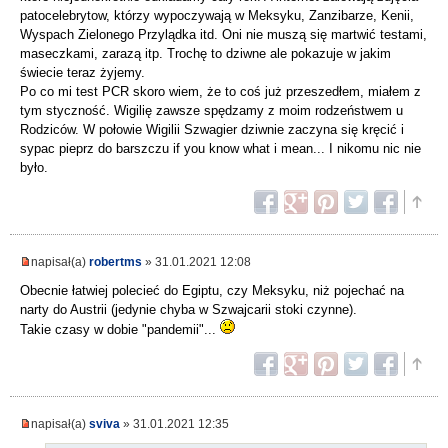
patocelebrytow, którzy wypoczywają w Meksyku, Zanzibarze, Kenii,
Wyspach Zielonego Przylądka itd. Oni nie muszą się martwić testami,
maseczkami, zarazą itp. Trochę to dziwne ale pokazuje w jakim
świecie teraz żyjemy.
Po co mi test PCR skoro wiem, że to coś już przeszedłem, miałem z
tym styczność. Wigilię zawsze spędzamy z moim rodzeństwem u
Rodziców. W połowie Wigilii Szwagier dziwnie zaczyna się kręcić i
sypac pieprz do barszczu if you know what i mean... I nikomu nic nie
było.
napisał(a)
robertms
» 31.01.2021 12:08
Obecnie łatwiej polecieć do Egiptu, czy Meksyku, niż pojechać na
narty do Austrii (jedynie chyba w Szwajcarii stoki czynne).
Takie czasy w dobie "pandemii"...
napisał(a)
sviva
» 31.01.2021 12:35