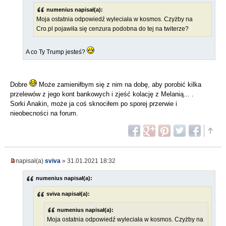
numenius napisał(a):
Moja ostatnia odpowiedź wyleciała w kosmos. Czyżby na
Cro.pl pojawiła się cenzura podobna do tej na twiterze?
A co Ty Trump jesteś?
Dobre
Może zamieniłbym się z nim na dobę, aby porobić kilka
przelewów z jego kont bankowych i zjeść kolację z Melanią... .
Sorki Anakin, może ja coś sknociłem po sporej przerwie i
nieobecności na forum.
napisał(a)
sviva
» 31.01.2021 18:32
numenius napisał(a):
sviva napisał(a):
numenius napisał(a):
Moja ostatnia odpowiedź wyleciała w kosmos. Czyżby na