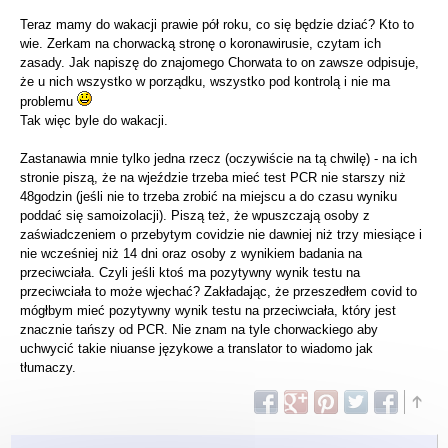
Teraz mamy do wakacji prawie pół roku, co się będzie dziać? Kto to
wie. Zerkam na chorwacką stronę o koronawirusie, czytam ich
zasady. Jak napiszę do znajomego Chorwata to on zawsze odpisuje,
że u nich wszystko w porządku, wszystko pod kontrolą i nie ma
problemu
Tak więc byle do wakacji.
Zastanawia mnie tylko jedna rzecz (oczywiście na tą chwilę) - na ich
stronie piszą, że na wjeździe trzeba mieć test PCR nie starszy niż
48godzin (jeśli nie to trzeba zrobić na miejscu a do czasu wyniku
poddać się samoizolacji). Piszą też, że wpuszczają osoby z
zaświadczeniem o przebytym covidzie nie dawniej niż trzy miesiące i
nie wcześniej niż 14 dni oraz osoby z wynikiem badania na
przeciwciała. Czyli jeśli ktoś ma pozytywny wynik testu na
przeciwciała to może wjechać? Zakładając, że przeszedłem covid to
mógłbym mieć pozytywny wynik testu na przeciwciała, który jest
znacznie tańszy od PCR. Nie znam na tyle chorwackiego aby
uchwycić takie niuanse językowe a translator to wiadomo jak
tłumaczy.