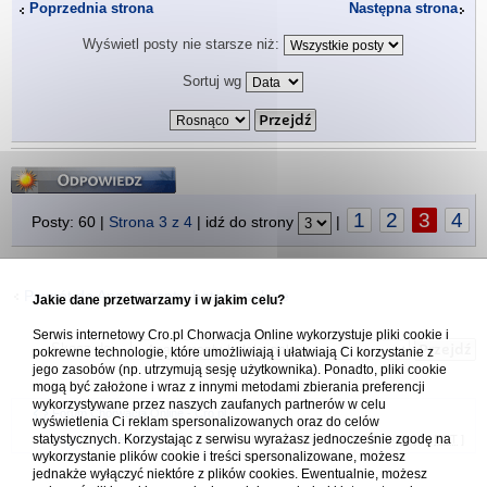
Poprzednia strona
Następna strona
Wyświetl posty nie starsze niż:
Sortuj wg
Odpowiedz
1
2
3
4
Posty: 60 |
Strona
3
z
4
| idź do strony
|
Powrót do Apartamenty, hotele, pokoje
Jakie dane przetwarzamy i w jakim celu?
Serwis internetowy Cro.pl Chorwacja Online wykorzystuje pliki cookie i
Skocz do:
pokrewne technologie, które umożliwiają i ułatwiają Ci korzystanie z
jego zasobów (np. utrzymują sesję użytkownika). Ponadto, pliki cookie
mogą być założone i wraz z innymi metodami zbierania preferencji
wykorzystywane przez naszych zaufanych partnerów w celu
Forum Chorwacja Online - Cro.pl
wyświetlenia Ci reklam spersonalizowanych oraz do celów
statystycznych. Korzystając z serwisu wyrażasz jednocześnie zgodę na
Usuń ciasteczka
• Strefa czasowa: UTC + 1 (Polska - czas zimowy) [
DST
]
wykorzystanie plików cookie i treści spersonalizowane, możesz
jednakże wyłączyć niektóre z plików cookies. Ewentualnie, możesz