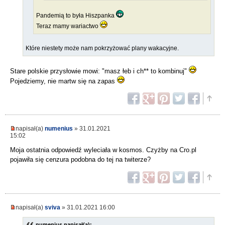
Pandemią to była Hiszpanka
Teraz mamy wariactwo
Które niestety może nam pokrzyżować plany wakacyjne.
Stare polskie przysłowie mowi: "masz łeb i ch** to kombinuj"
Pojedziemy, nie martw się na zapas
napisał(a)
numenius
» 31.01.2021
15:02
Moja ostatnia odpowiedź wyleciała w kosmos. Czyżby na Cro.pl
pojawiła się cenzura podobna do tej na twiterze?
napisał(a)
sviva
» 31.01.2021 16:00
numenius napisał(a):