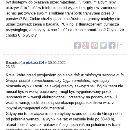
był dostępny do okazania przed wjazdem...". Komu miałbym niby
okazywać to "coś" w telefonie przed wyjazdem, gdy ew. zamierzam
jechać jak zwykle swoim środkiem transportu tranzytem przez 3
państwa? Wg Ciebie służby graniczne Austrii na granicy miałyby nie
uznać zaświadczenia o badaniu PCR np. z tłumaczeniem tłumacza
przysięgłego, a miałyby uznać "coś" na ekranie smartfona? Chyba, że
chodzi Ci o wylot?
napisał(a)
piekara114
» 30.01.2021
23:33
Kraje, które przed przyjazdem do siebie
(jak w minionym sezonie m.in
Grecja, podróż samochodem czy Cypr samolotem)
wymagały
okazania wyniku testu na swojej granicy zewnętrznej. Wynik testu nie
musiał być w wersji papierowej, mógł być wygenerowany przez
laboratorium w wersji elektronicznej i przesłany na podany email. I
właśnie wersję elektroniczną się okazuje pogranicznikowi wraz z
innymi wymaganymi dokumentami.
Gdyby nie to rozwiązanie to nie byłoby szans dotrzeć do Grecji (72 h
od pobrania wymazu, a wynik nie raz w sezonie było po 30-48 h),
akurat robiłeś wymaz, pakowałeś się i jechałeś na południe i w trasie