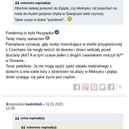
robertms napisał(a):
Obecnie łatwiej polecieć do Egiptu, czy Meksyku, niż pojechać na
narty do Austrii (jedynie chyba w Szwajcarii stoki czynne).
Takie czasy w dobie "pandemii"...
Pandemią to była Hiszpanka
Teraz mamy wariactwo
Pamiętacie sytuację, gdy osoby mieszkające w strefie przygranicznej
z Czechami nie mogły wrócić do domów i dzieci widziały przed
druciany płot? A w tym czasie jeden z drugim cwaniakiem moczył du**
w Oceanie...
Teraz podobnie. Ja nie mogę wyjść zjeść obiadu niedzielnego z
dziećmi a ona sobie leży z dzieckiem na plaży w Meksyku i popija
drinki użalając się jakie życie jest ciężkie...
napisał(a)
kadetdudi
» 31.01.2021
12:39
sviva napisał(a):
robertms napisał(a):