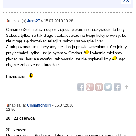
23
napisał(a)
Just-27
» 15.07.2010 10:28
CinnamonGirl - relacja super, zdjęcia piękne no i oczywiście te buty....
Szkoda tylko, ze tak długo trzeba czekac na twoje kolejne wpisy, bo
nie mogę się doczekać relacji z pobytu na wyspie Hvar.
A tak pozatym to minełysmy się - bo ja prawie wracałam z Cro jak ty
przyjechałaś, tylko , że ja byłam w Gradacu
i własnie mieliśmy
płynac na Hvar ale wkońcu tak wyszło, ze nie popłyneliśmy
więc
chętnie zobacze co staraciłam ...
Pozdrawiam
napisał(a)
CinnamonGirl
» 15.07.2010
12:50
20 i 21 czerwca
20 czerwca
Ostatni dzień w Podgorze. Jutro z samego rana wyruszamy na Hvar.