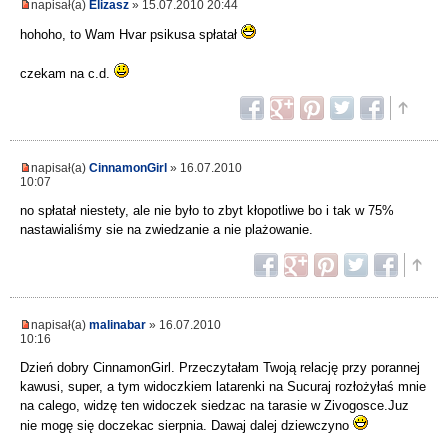
napisał(a)
Elizasz
» 15.07.2010 20:44
hohoho, to Wam Hvar psikusa spłatał
czekam na c.d.
napisał(a)
CinnamonGirl
» 16.07.2010
10:07
no spłatał niestety, ale nie było to zbyt kłopotliwe bo i tak w 75%
nastawialiśmy sie na zwiedzanie a nie plażowanie.
napisał(a)
malinabar
» 16.07.2010
10:16
Dzień dobry CinnamonGirl. Przeczytałam Twoją relację przy porannej
kawusi, super, a tym widoczkiem latarenki na Sucuraj rozłożyłaś mnie
na calego, widzę ten widoczek siedzac na tarasie w Zivogosce.Juz
nie mogę się doczekac sierpnia. Dawaj dalej dziewczyno