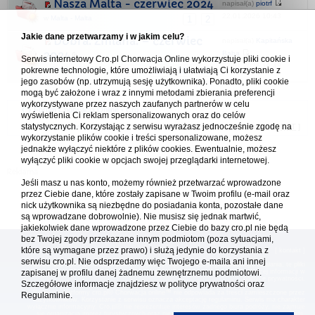
Nasza Malta - czerwiec 2024
napisał(a)
piotrf
22.01.2026 10:43
w
Malta - Malta
1
2
Jakie dane przetwarzamy i w jakim celu?
Dobra. Zmiana. – czerwiec
napisał(a)
Kapitańska
2024
Baba
Serwis internetowy Cro.pl Chorwacja Online wykorzystuje pliki cookie i
27.01.2025 16:48
pokrewne technologie, które umożliwiają i ułatwiają Ci korzystanie z
w
Grecja - Ελλάδα
1
29
30
31
...
jego zasobów (np. utrzymują sesję użytkownika). Ponadto, pliki cookie
mogą być założone i wraz z innymi metodami zbierania preferencji
wykorzystywane przez naszych zaufanych partnerów w celu
Forum Chorwacja Online - Cro.pl
wyświetlenia Ci reklam spersonalizowanych oraz do celów
statystycznych. Korzystając z serwisu wyrażasz jednocześnie zgodę na
Usuń ciasteczka
• Strefa czasowa: UTC + 1 (Polska - czas zimowy) [
DST
]
wykorzystanie plików cookie i treści spersonalizowane, możesz
jednakże wyłączyć niektóre z plików cookies. Ewentualnie, możesz
wyłączyć pliki cookie w opcjach swojej przeglądarki internetowej.
Jeśli masz u nas konto, możemy również przetwarzać wprowadzone
przez Ciebie dane, które zostały zapisane w Twoim profilu (e-mail oraz
nick użytkownika są niezbędne do posiadania konta, pozostałe dane
są wprowadzane dobrowolnie). Nie musisz się jednak martwić,
jakiekolwiek dane wprowadzone przez Ciebie do bazy cro.pl nie będą
bez Twojej zgody przekazane innym podmiotom (poza sytuacjami,
które są wymagane przez prawo) i służą jedynie do korzystania z
[
reklama
] [
kontakt
]
serwisu cro.pl. Nie odsprzedamy więc Twojego e-maila ani innej
Platforma cro.pl© Chorwacja online™ wykorzystuje cookies do prawidłowego działania, te pliki
zapisanej w profilu danej żadnemu zewnętrznemu podmiotowi.
gromadzą na Twoim komputerze dane ułatwiające korzystanie z serwisu; więcej informacji w
polityce prywatności
.
Szczegółowe informacje znajdziesz w
polityce prywatności
oraz
Redakcja platformy cro.pl© Chorwacja online™ nie odpowiada za treści zamieszczone przez
Regulaminie.
użytkowników. Korzystanie z serwisu oznacza akceptację regulaminu. Serwis ma charakter
wyłącznie informacyjny. Cro.pl© nie reprezentuje interesów żadnego biura podróży, nie zajmuje
się organizacją imprez turystycznych oraz nie odpowiada za treść zamieszczonych reklam.