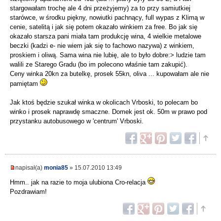
stargowałam trochę ale 4 dni przeżyjemy) za to przy samiutkiej
starówce, w środku piękny, nowiutki pachnący, full wypas z Klimą w
cenie, satelitą i jak się potem okazało winkiem za free. Bo jak się
okazało starsza pani miała tam produkcję wina, 4 wielkie metalowe
beczki (kadzi e- nie wiem jak się to fachowo nazywa) z winkiem,
proskiem i oliwą. Sama wina nie lubię, ale to było dobre:> ludzie tam
walili ze Starego Gradu (bo im polecono właśnie tam zakupić).
Ceny winka 20kn za butelkę, prosek 55kn, oliva ... kupowałam ale nie
pamiętam
Jak ktoś będzie szukał winka w okolicach Vrboski, to polecam bo
winko i prosek naprawdę smaczne. Domek jest ok. 50m w prawo pod
przystanku autobusowego w 'centrum' Vrboski.
napisał(a)
monia85
» 15.07.2010 13:49
Hmm.. jak na razie to moja ulubiona Cro-relacja
Pozdrawiam!