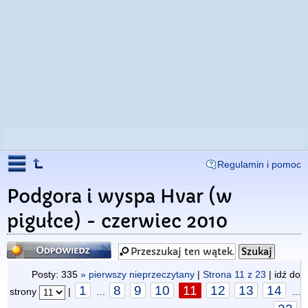
Regulamin i pomoc
Podgora i wyspa Hvar (w
pigułce) - czerwiec 2010
Odpowiedz
Posty: 335
» pierwszy nieprzeczytany
|
Strona
11
z
23
| idź do
1
8
9
10
11
12
13
14
strony
|
...
...