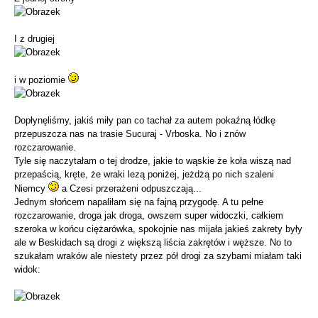
I z drugiej
i w poziomie
Dopłynęliśmy, jakiś miły pan co tachał za autem pokaźną łódkę
przepuszcza nas na trasie Sucuraj - Vrboska. No i znów
rozczarowanie.
Tyle się naczytałam o tej drodze, jakie to wąskie że koła wiszą nad
przepaścią, kręte, że wraki lezą poniżej, jeżdżą po nich szaleni
Niemcy
a Czesi przerażeni odpuszczają...
Jednym słońcem napaliłam się na fajną przygodę. A tu pełne
rozczarowanie, droga jak droga, owszem super widoczki, całkiem
szeroka w końcu ciężarówka, spokojnie nas mijała jakieś zakrety były
ale w Beskidach są drogi z większą liścia zakrętów i węższe. No to
szukałam wraków ale niestety przez pół drogi za szybami miałam taki
widok: