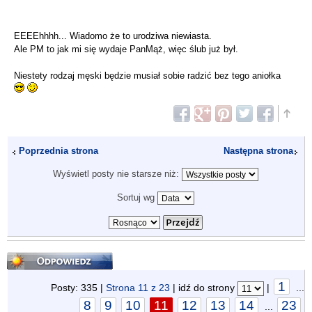
EEEEhhhh... Wiadomo że to urodziwa niewiasta.
Ale PM to jak mi się wydaje PanMąż, więc ślub już był.
Niestety rodzaj męski będzie musiał sobie radzić bez tego aniołka
Poprzednia strona
Następna strona
Wyświetl posty nie starsze niż:
Sortuj wg
Odpowiedz
1
Posty: 335 |
Strona
11
z
23
| idź do strony
|
...
8
9
10
11
12
13
14
23
...