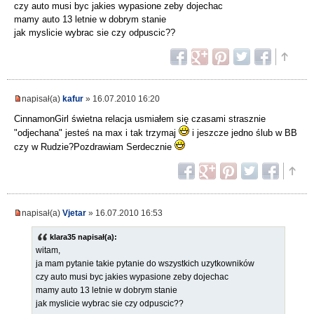
czy auto musi byc jakies wypasione zeby dojechac
mamy auto 13 letnie w dobrym stanie
jak myslicie wybrac sie czy odpuscic??
napisał(a)
kafur
» 16.07.2010 16:20
CinnamonGirl świetna relacja usmiałem się czasami strasznie
"odjechana" jesteś na max i tak trzymaj
i jeszcze jedno ślub w BB
czy w Rudzie?Pozdrawiam Serdecznie
napisał(a)
Vjetar
» 16.07.2010 16:53
klara35 napisał(a):
witam,
ja mam pytanie takie pytanie do wszystkich uzytkowników
czy auto musi byc jakies wypasione zeby dojechac
mamy auto 13 letnie w dobrym stanie
jak myslicie wybrac sie czy odpuscic??