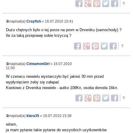
napisał(a)
Crayfish
» 16.07.2010 10:41
Dużo chętnych było o tej porze na prom w Drveniku (samochody) ?
Ile za taką przeprawę sobie krzyczą ?
napisał(a)
CinnamonGirl
» 16.07.2010
11:50
W czerwcu niewielu wystarczyło być jakieś 30 min przed
wypłynięciem żeby się załapać
Kwotowo z Drvenika niewiele - autko 108Kn, osoba dorosła 16kn.
napisał(a)
klara35
» 16.07.2010 15:38
witam,
ja mam pytanie takie pytanie do wszystkich uzytkowników