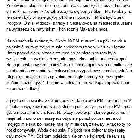
Po otwarciu okiennic moim oczom ukazał się błękit morza i burzowe
chmurki na niebie :> No tak zaczyna się pomyślałam. Nic to plany na
ten dzien były w razie gdyby ciklona ni popuścił. Miała być Stara
Podgora, Omis, widoczki z trasy z Sestanovca na miasteczka usiane
na wybrzeżu dalmatyńskim i koniecznie Makarska nocą.
Na planach się skończyło. Około 10 PM stwardził ze póki co idzie
pojeździć na rowerze bo musie spodobała trasa w kierunku Igrane.
Hmm pomyślałam, przecie zz tego co pamiętam to tam było
wzniesienie za wzniesieniem, ale może chce sobie trochę dokopać.
No to ja postanowiłam zasiąść w kostiumie kąpielowym na balkonie z
notatkami do egzaminów i polować na przypadkowe promienie słońca.
Długo tam miejsca nie zagrzałam bo nagle chmury się rozstąpiły i
słońce zaczęło grzać. Lukam w jedną stronę, w drugą zapowiada się
że poświeci dłużej.
Z prędkością światła wzięłam ręczniki, kąpielówki PM i kremik i po 10
minutach wygrzewałam się na słońcu puściwszy uprzednio PM smsa,
gdzie można mnie znaleźć. Na plaży rewelacja, słonce grzeje, wiatr
wieje tak mocno ze muszę rozłożyć się ponad półtora metra od
'mojego miejsca' bo inaczej fale by mnie całą zalewały. A tak to tylko
nóżki obmywają. Woda cieplusia. Po godzince dojechał zdyszany i
cały mokry PM. Coś tam pojeździł, ale on nie kojarzył, że tam są