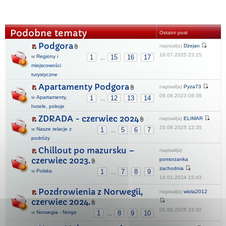
Podobne tematy
Ostatni post
Podgora
napisał(a)
Dżejan
19.07.2025 23:25
w
Regiony i
1
15
16
17
...
miejscowości
turystyczne
Apartamenty Podgora
napisał(a)
Pyza73
09.08.2023 08:36
w
Apartamenty,
1
12
13
14
...
hotele, pokoje
ZDRADA - czerwiec 2024
napisał(a)
ELIMAR
25.08.2025 12:35
w
Nasze relacje z
1
5
6
7
...
podróży
Chillout po mazursku –
napisał(a)
czerwiec 2023.
pomorzanka
zachodnia
w
Polska
1
7
8
9
...
14.01.2024 15:43
Pozdrowienia z Norwegii,
napisał(a)
wiola2012
czerwiec 2024.
01.06.2025 22:32
w
Norwegia - Norge
1
8
9
10
...