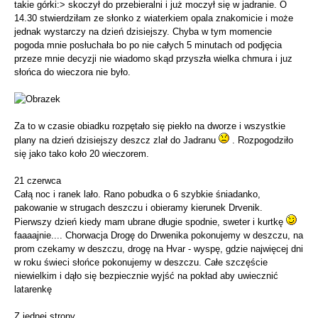
takie górki:> skoczył do przebieralni i już moczył się w jadranie. O
14.30 stwierdziłam ze słonko z wiaterkiem opala znakomicie i może
jednak wystarczy na dzień dzisiejszy. Chyba w tym momencie
pogoda mnie posłuchała bo po nie całych 5 minutach od podjęcia
przeze mnie decyzji nie wiadomo skąd przyszła wielka chmura i juz
słońca do wieczora nie było.
Za to w czasie obiadku rozpętało się piekło na dworze i wszystkie
plany na dzień dzisiejszy deszcz zlał do Jadranu
. Rozpogodziło
się jako tako koło 20 wieczorem.
21 czerwca
Całą noc i ranek lało. Rano pobudka o 6 szybkie śniadanko,
pakowanie w strugach deszczu i obieramy kierunek Drvenik.
Pierwszy dzień kiedy mam ubrane długie spodnie, sweter i kurtkę
faaaajnie.... Chorwacja Drogę do Drwenika pokonujemy w deszczu, na
prom czekamy w deszczu, drogę na Hvar - wyspę, gdzie najwięcej dni
w roku świeci słońce pokonujemy w deszczu. Całe szczęście
niewielkim i dąło się bezpiecznie wyjść na pokład aby uwiecznić
latarenkę
Z jednej strony