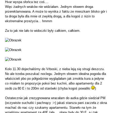
Hvar wyspa słońca tez coś....
Więc żadnych wraków nie widziałam. Jednym słowem droga
przereklamowana. A może to wynika z faktu ze mieszkam blisko gór i
ta droga była dla mnie ot zwykłą drogą, a dla kogoś z nizin to
ekstremalne przeżycia... hmmm
Za to jak nie lało to widoczki były całkiem, całkiem.
Kolo 11.30 dojechaliśmy do Vrboski, z nieba leją się strugi deszczu.
No ale trzeba poszukać noclegu. Jednym słowem idealna pogoda dla
właścicieli pbo po półgodzinie wyglądałam jak zmokła kura a jedyne
co miałam to propozycje pokoi bez kuchni, albo apartamenty dla 2
osób za 80 E i to 200m od starówki (chyba kogoś powaliło
)
Ostatecznie jak zrezygnowana wracałam do autka gdzie siedział PM
(oczywiste suchutki i pachnący :>) jakaś starsza pani zaczeła z okna
machać do nac czy szukamy apartamentu. Staneło na tym że
wzięliśmy apartament za 40E (ała ... plany były do 30 E, a i tak