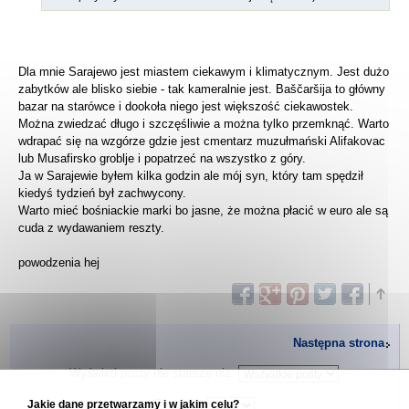
Dla mnie Sarajewo jest miastem ciekawym i klimatycznym. Jest dużo
zabytków ale blisko siebie - tak kameralnie jest. Baščaršija to główny
bazar na starówce i dookoła niego jest większość ciekawostek.
Można zwiedzać długo i szczęśliwie a można tylko przemknąć. Warto
wdrapać się na wzgórze gdzie jest cmentarz muzułmański Alifakovac
lub Musafirsko groblje i popatrzeć na wszystko z góry.
Ja w Sarajewie byłem kilka godzin ale mój syn, który tam spędził
kiedyś tydzień był zachwycony.
Warto mieć bośniackie marki bo jasne, że można płacić w euro ale są
cuda z wydawaniem reszty.
powodzenia hej
Następna strona
Wyświetl posty nie starsze niż:
Sortuj wg
Jakie dane przetwarzamy i w jakim celu?