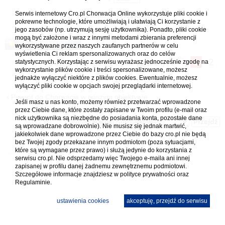
Serwis internetowy Cro.pl Chorwacja Online wykorzystuje pliki cookie i
pokrewne technologie, które umożliwiają i ułatwiają Ci korzystanie z
jego zasobów (np. utrzymują sesję użytkownika). Ponadto, pliki cookie
mogą być założone i wraz z innymi metodami zbierania preferencji
Odpowiedz
wykorzystywane przez naszych zaufanych partnerów w celu
wyświetlenia Ci reklam spersonalizowanych oraz do celów
1
2
statystycznych. Korzystając z serwisu wyrażasz jednocześnie zgodę na
Posty: 28 |
Strona
1
z
2
| idź do strony
|
wykorzystanie plików cookie i treści spersonalizowane, możesz
jednakże wyłączyć niektóre z plików cookies. Ewentualnie, możesz
wyłączyć pliki cookie w opcjach swojej przeglądarki internetowej.
Powrót do Chorwacja w naszym obiektywie
Jeśli masz u nas konto, możemy również przetwarzać wprowadzone
przez Ciebie dane, które zostały zapisane w Twoim profilu (e-mail oraz
nick użytkownika są niezbędne do posiadania konta, pozostałe dane
Skocz do:
są wprowadzane dobrowolnie). Nie musisz się jednak martwić,
jakiekolwiek dane wprowadzone przez Ciebie do bazy cro.pl nie będą
bez Twojej zgody przekazane innym podmiotom (poza sytuacjami,
które są wymagane przez prawo) i służą jedynie do korzystania z
serwisu cro.pl. Nie odsprzedamy więc Twojego e-maila ani innej
zapisanej w profilu danej żadnemu zewnętrznemu podmiotowi.
Szczegółowe informacje znajdziesz w
polityce prywatności
oraz
Regulaminie.
ustawienia cookies
akceptuję, przejdź do serwisu