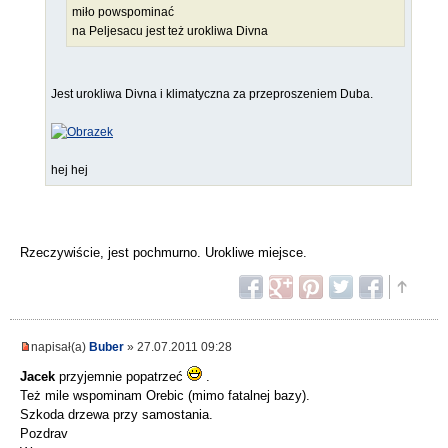
miło powspominać
na Peljesacu jest też urokliwa Divna
Jest urokliwa Divna i klimatyczna za przeproszeniem Duba.
hej hej
Rzeczywiście, jest pochmurno. Urokliwe miejsce.
napisał(a)
Buber
» 27.07.2011 09:28
Jacek
przyjemnie popatrzeć
.
Też mile wspominam Orebic (mimo fatalnej bazy).
Szkoda drzewa przy samostania.
Pozdrav