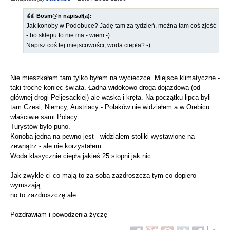
Bosm@n napisał(a):
Jak konoby w Podobuce? Jadę tam za tydzień, można tam coś zjeść
- bo sklepu to nie ma - wiem:-)
Napisz coś tej miejscowości, woda ciepła?:-)
Nie mieszkałem tam tylko byłem na wycieczce. Miejsce klimatyczne -
taki trochę koniec świata. Ładna widokowo droga dojazdowa (od
głównej drogi Peljesackiej) ale wąska i kręta. Na początku lipca byli
tam Czesi, Niemcy, Austriacy - Polaków nie widziałem a w Orebicu
właściwie sami Polacy.
Turystów było puno.
Konoba jedna na pewno jest - widziałem stoliki wystawione na
zewnątrz - ale nie korzystałem.
Woda klasycznie ciepła jakieś 25 stopni jak nic.
Jak zwykle ci co mają to za sobą zazdroszczą tym co dopiero
wyruszają
no to zazdroszczę ale
Pozdrawiam i powodzenia życzę