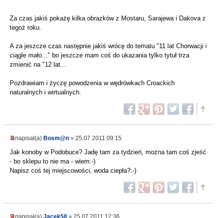
Za czas jakiś pokażę kilka obrazków z Mostaru, Sarajewa i Dakova z
tegoż roku.
A za jeszcze czas następnie jakiś wrócę do tematu "11 lat Chorwacji i
ciągle mało..." bo jeszcze mam coś do ukazania tylko tytuł trza
zmienić na "12 lat...
Pozdrawiam i życzę powodzenia w wędrówkach Croackich
naturalnych i wirtualnych.
napisał(a)
Bosm@n
» 25.07.2011 09:15
Jak konoby w Podobuce? Jadę tam za tydzień, można tam coś zjeść
- bo sklepu to nie ma - wiem:-)
Napisz coś tej miejscowości, woda ciepła?:-)
napisał(a)
Jacek58
» 25.07.2011 12:36