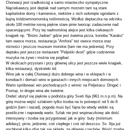
Chorwacji jest rzadkością) a samo miasteczko sympatyczne.
Najciekawszy jest deptak nad samym morzem tam są stare
kapitańskie domy i kamienice, niektóre z nich osłonięte ogrodami z
bujną śródziemnomorską roślinnością. Wzdłuż deptaczka na odcinku
około 100 metrów rosną piękne stare pinie tworząc zadaszenie nad
spacerującymi. Przy tej nadmorskiej alejce jest kilka ciekawych
knajpek np. "Bistro Jadran" gdzie jest świetna pizza, konoba "Karako"
tam owoce morza, restauracja "Amfora" też owoce morza oraz
różności i jeszcze muzeum morskie (tam nie ma jedzenia). Przy
deptaku jest jeszcze restaurant "Peljeśki dvori" gdzie codziennie
muzyka na żywo i można się pogibać.
W okolicach przystani i przy głównej ulicy jest jeszcze wiele knajpek,
kilka restauracji, dyskoteki itd.
Wino jak w całej Chorwacji dużo dobrego wina i w sklepach i w
konobach i domaći wino w garażach i innych miejscach domowych.
Warto spróbować win pochodzących z winnic na Peljeśacu: Dingać i
Postup, to drogie wina ale świetne.
Orebić ułożył się pięknie u podnóża góry Sveti Ilija (961 m.n.p.m). Na
górę można wejść szlakiem tylko trzeba na to poświęcić od 5 do 8
godzin (tam i nazad), pogoda musi być fajna bo wtedy widoki są
pseśliczne i naprawdę warto. Szlak nie jest wspinaczkowy ale dość
intensywny i trzeba się przygotować jak w góry: buty (minimum
adidasy), picie, jedzenie, coś ciepłego i coś od deszczu. Sv. Ilija już
pochłonął kilka ofiar tak się składa, że głównie czechów. Wyjść trzeba