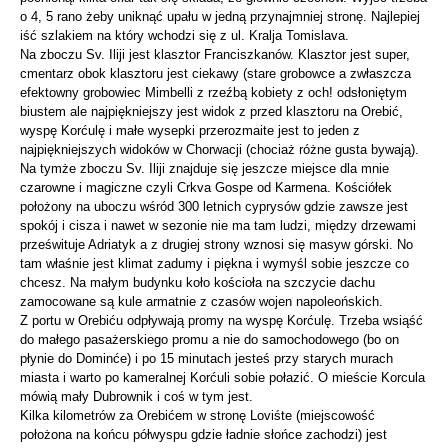
o 4, 5 rano żeby uniknąć upału w jedną przynajmniej stronę. Najlepiej
iść szlakiem na który wchodzi się z ul. Kralja Tomislava.
Na zboczu Sv. Iliji jest klasztor Franciszkanów. Klasztor jest super,
cmentarz obok klasztoru jest ciekawy (stare grobowce a zwłaszcza
efektowny grobowiec Mimbelli z rzeźbą kobiety z och! odsłoniętym
biustem ale najpiękniejszy jest widok z przed klasztoru na Orebić,
wyspę Korćulę i małe wysepki przerozmaite jest to jeden z
najpiękniejszych widoków w Chorwacji (chociaż różne gusta bywają).
Na tymże zboczu Sv. Iliji znajduje się jeszcze miejsce dla mnie
czarowne i magiczne czyli Crkva Gospe od Karmena. Kościółek
położony na uboczu wśród 300 letnich cyprysów gdzie zawsze jest
spokój i cisza i nawet w sezonie nie ma tam ludzi, między drzewami
prześwituje Adriatyk a z drugiej strony wznosi się masyw górski. No
tam właśnie jest klimat zadumy i piękna i wymyśl sobie jeszcze co
chcesz. Na małym budynku koło kościoła na szczycie dachu
zamocowane są kule armatnie z czasów wojen napoleońskich.
Z portu w Orebiću odpływają promy na wyspę Korćulę. Trzeba wsiąść
do małego pasażerskiego promu a nie do samochodowego (bo on
płynie do Dominće) i po 15 minutach jesteś przy starych murach
miasta i warto po kameralnej Korćuli sobie połazić. O mieście Korcula
mówią mały Dubrownik i coś w tym jest.
Kilka kilometrów za Orebićem w stronę Loviśte (miejscowość
położona na końcu półwyspu gdzie ładnie słońce zachodzi) jest