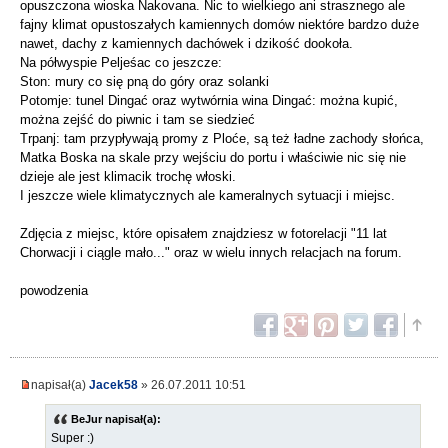
opuszczona wioska Nakovana. Nic to wielkiego ani strasznego ale
fajny klimat opustoszałych kamiennych domów niektóre bardzo duże
nawet, dachy z kamiennych dachówek i dzikość dookoła.
Na półwyspie Peljeśac co jeszcze:
Ston: mury co się pną do góry oraz solanki
Potomje: tunel Dingać oraz wytwórnia wina Dingać: można kupić,
można zejść do piwnic i tam se siedzieć
Trpanj: tam przypływają promy z Ploće, są też ładne zachody słońca,
Matka Boska na skale przy wejściu do portu i właściwie nic się nie
dzieje ale jest klimacik trochę włoski.
I jeszcze wiele klimatycznych ale kameralnych sytuacji i miejsc.
Zdjęcia z miejsc, które opisałem znajdziesz w fotorelacji "11 lat
Chorwacji i ciągle mało..." oraz w wielu innych relacjach na forum.
powodzenia
napisał(a)
Jacek58
» 26.07.2011 10:51
BeJur napisał(a):
Super :)