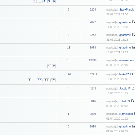
10.05.2023 00:38
1
...
4
5
6
2
2254
napisał(a)
StaryMarek
28.09.2022 21:56
0
2097
napisał(a)
ghastime
14.08.2022 19:35
8
3252
napisał(a)
ghastime
31.08.2021 13:28
11
3978
napisał(a)
ghastime
10.08.2021 12:27
15
13696
napisał(a)
marosmaro
03.09.2020 22:09
1
2
170
102212
napisał(a)
lesko77
16.08.2020 22:06
1
...
10
11
12
4
4243
napisał(a)
Jacek_P
13.08.2020 11:35
3
3816
napisał(a)
zubek59
03.08.2020 00:43
1
3546
napisał(a)
Romekkkk
01.04.2020 11:52
0
3919
napisał(a)
ghastime
01.09.2019 09:33