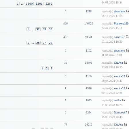
24.03.2026 18:34
1
...
1260
1261
1262
4
1218
napisał(a)
ghastime
05.10.2025 17:05
496
146425
napisał(a)
Marlowe199
04.07.2025 15:11
1
...
32
33
34
407
59841
napisał(a)
salad107
01.12.2024 16:29
1
...
26
27
28
0
1102
napisał(a)
ghastime
11.08.2024 18:04
39
14702
napisał(a)
CroAna
13.07.2024 19:35
1
2
3
5
1166
napisał(a)
empire13
28.04.2024 08:47
1
1579
napisał(a)
empire13
30.10.2023 22:31
3
1943
napisał(a)
wcilor
01.08.2023 16:28
0
2224
napisał(a)
Slaweeek7
25.06.2023 20:43
77
24916
napisał(a)
CroAna