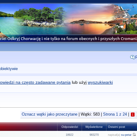
cie! Odkryj Chorwację i nie tylko na forum obecnych i przyszłych Croma
obiektywie
owiedzi na często zadawane pytania
lub użyj
wyszukiwarki
Oznacz wątki jako przeczytane
| Wątki: 583 |
Strona
1
z
24
|
1
Odpowiedzi
Wyświetlone
Ostatni post
18922
983270
napisał(a)
su-petar