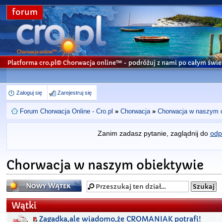
forum
Platforma cro.pl© Chorwacja online™
- podróżuj z nami po całym świe
Zaloguj się
Zarejestruj się
Forum Chorwacja Online - Cro.pl
»
Chorwacja
»
Chorwacja w naszym 
Zanim zadasz pytanie, zaglądnij do
odp
Chorwacja w naszym obiektywie
Napisz wątek
Wątki
Zagadka,ale wiadomo,że CROMANIAK potrafi!