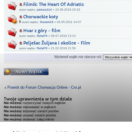
Filmik: The Heart Of Adriatic
autor wątku:
piekara114
» 22.08.2019 20:33
Chorwackie koty
autor wątku:
Stasiek18
» 03.05.2011 14:57
Hvar z góry - film
autor wątku:
Rafał78
» 09.07.2019 13:13
Pelješac Žuljana i okolice - Film
autor wątku:
Rafał78
» 21.02.2019 21:56
Wyświetl wątki nie starsze niż:
Napisz wątek
Powrót do Forum Chorwacja Online - Cro.pl
Twoje uprawnienia w tym dziale
Nie możesz
rozpoczynać nowych wątków
Nie możesz
odpowiadać w wątkach
Nie możesz
edytować swoich postów
Nie możesz
usuwać swoich postów
Nie możesz
dodawać załączników
Forum Chorwacja Online - Cro.pl