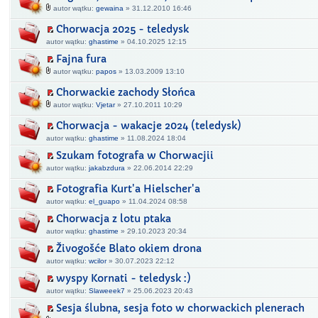
autor wątku:
gewaina
» 31.12.2010 16:46
Chorwacja 2025 - teledysk
autor wątku:
ghastime
» 04.10.2025 12:15
Fajna fura
autor wątku:
papos
» 13.03.2009 13:10
Chorwackie zachody Słońca
autor wątku:
Vjetar
» 27.10.2011 10:29
Chorwacja - wakacje 2024 (teledysk)
autor wątku:
ghastime
» 11.08.2024 18:04
Szukam fotografa w Chorwacjii
autor wątku:
jakabzdura
» 22.06.2014 22:29
Fotografia Kurt'a Hielscher'a
autor wątku:
el_guapo
» 11.04.2024 08:58
Chorwacja z lotu ptaka
autor wątku:
ghastime
» 29.10.2023 20:34
Živogošće Blato okiem drona
autor wątku:
wcilor
» 30.07.2023 22:12
wyspy Kornati - teledysk :)
autor wątku:
Slaweeek7
» 25.06.2023 20:43
Sesja ślubna, sesja foto w chorwackich plenerach