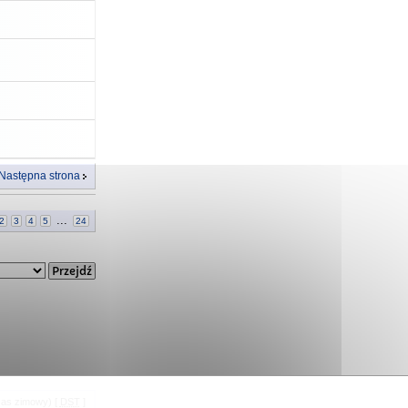
Następna strona
...
2
3
4
5
24
zas zimowy) [
DST
]