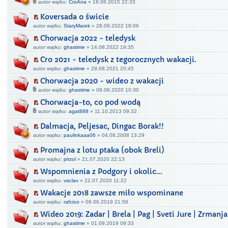
autor wątku:
CroAna
» 18.06.2015 22:33
Koversada o świcie
autor wątku:
StaryMarek
» 28.09.2022 18:06
Chorwacja 2022 - teledysk
autor wątku:
ghastime
» 14.08.2022 19:35
Cro 2021 - teledysk z tegorocznych wakacji.
autor wątku:
ghastime
» 29.08.2021 20:45
Chorwacja 2020 - wideo z wakacji
autor wątku:
ghastime
» 09.08.2020 10:30
Chorwacja-to, co pod wodą
autor wątku:
agat888
» 11.10.2013 09:32
Dalmacja, Peljesac, Dingac Borak!!
autor wątku:
paulinkaaa06
» 04.08.2008 13:29
Promajna z lotu ptaka (obok Breli)
autor wątku:
pirzol
» 21.07.2020 22:13
Wspomnienia z Podgory i okolic...
autor wątku:
vaclav
» 22.07.2020 11:22
Wakacje 2018 zawsze miło wspominane
autor wątku:
rafcioo
» 06.06.2019 21:56
Wideo 2019: Zadar | Brela | Pag | Sveti Jure | Zrmanja
autor wątku:
ghastime
» 01.09.2019 09:33