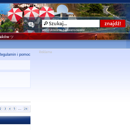
wyszukiwanie zaawansowane
niaków ツ
Regulamin i pomoc
...
2
3
4
5
24