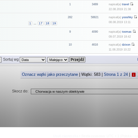
1
3489
napisał(a)
travel
22.08.2019 21:38
282
58821
napisał(a)
yooshky
08.08.2019 13:11
1
...
17
18
19
9
4090
napisał(a)
toomas
09.07.2019 18:42
10
4616
napisał(a)
dzixon
11.06.2019 10:22
Sortuj wg
Oznacz wątki jako przeczytane
| Wątki: 583 |
Strona
1
z
24
|
1
Skocz do:
Usuń ciasteczka
• Strefa czasowa: UTC + 1 (Polska - c