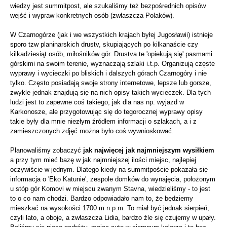
wiedzy jest summitpost, ale szukaliśmy też bezpośrednich opisów
wejść i wypraw konkretnych osób (zwłaszcza Polaków).
W Czarnogórze (jak i we wszystkich krajach byłej Jugosławii) istnieje
sporo tzw planinarskich drustv, skupiających po kilkanaście czy
kilkadziesiąt osób, miłośników gór. Drustva te 'opiekują się' pasmami
górskimi na swoim terenie, wyznaczają szlaki i.t.p. Organizują częste
wyprawy i wycieczki po bliskich i dalszych górach Czarnogóry i nie
tylko. Często posiadają swoje strony internetowe, lepsze lub gorsze,
zwykle jednak znajdują się na nich opisy takich wycieczek. Dla tych
ludzi jest to zapewne coś takiego, jak dla nas np. wyjazd w
Karkonosze, ale przygotowując się do tegorocznej wyprawy opisy
takie były dla mnie niezłym źródłem informacji o szlakach, a i z
zamieszczonych zdjęć można było coś wywnioskować.
Planowaliśmy zobaczyć
jak najwięcej jak najmniejszym wysiłkiem
a przy tym mieć bazę w jak najmniejszej ilości miejsc, najlepiej
oczywiście w jednym. Dlatego kiedy na summitpoście pokazała się
informacja o 'Eko Katunie', zespole domków do wynajęcia, położonym
u stóp gór Komovi w miejscu zwanym Stavna, wiedzieliśmy - to jest
to o co nam chodzi. Bardzo odpowiadało nam to, że będziemy
mieszkać na wysokości 1700 m n.p.m. To miał być jednak sierpień,
czyli lato, a oboje, a zwłaszcza Lidia, bardzo źle się czujemy w upały.