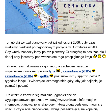
Ten górski wyjazd planowany był już od jesieni 2006, cały czas
mieliśmy niedosyt po tygodniowym pobycie w Durmitorze w 2005.
Gdy wtedy zobaczyliśmy po raz pierwszy Czarnogórę to nas 'zatkało' i
do tej pory jesteśmy pod wrażeniem tego przepięknego kraju
Tak więc zasmakowawszy go nieco, a zachęceni jeszcze
wspaniałymi górskimi opisami
typa
,
zawodowca (2005)
,
zawodowca (2006)
i
golka
postanowiliśmy spędzić pełne 2
tygodnie łażąc i 'zwiedzając' czarnogórskie góry, aby jak najlepiej je
poznać i poczuć.
Już w zimie zaczęło się mozolne (ograniczone do
wygospodarowanego czasu w pracy) wyszukiwanie informacji w
internecie, planowanie w jakie góry i którą drogą będziemy mogli się
udać. Oczywiście nieocenioną i wciąż poszerzającą się kopalnią