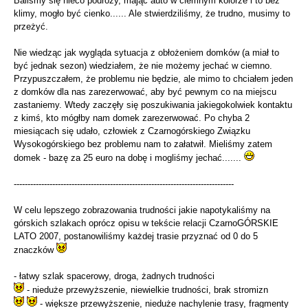
Baliśmy się nieco podróży, mając auto w ciemnym kolorze i to bez
klimy, mogło być cienko...... Ale stwierdziliśmy, że trudno, musimy to
przeżyć.
Nie wiedząc jak wygląda sytuacja z obłożeniem domków (a miał to
być jednak sezon) wiedziałem, że nie możemy jechać w ciemno.
Przypuszczałem, że problemu nie będzie, ale mimo to chciałem jeden
z domków dla nas zarezerwować, aby być pewnym co na miejscu
zastaniemy. Wtedy zaczęły się poszukiwania jakiegokolwiek kontaktu
z kimś, kto mógłby nam domek zarezerwować. Po chyba 2
miesiącach się udało, człowiek z Czarnogórskiego Związku
Wysokogórskiego bez problemu nam to załatwił. Mieliśmy zatem
domek - bazę za 25 euro na dobę i mogliśmy jechać.......
--------------------------------------------------------------------------------
W celu lepszego zobrazowania trudności jakie napotykaliśmy na
górskich szlakach oprócz opisu w tekście relacji CzarnoGÓRSKIE
LATO 2007, postanowiliśmy każdej trasie przyznać od 0 do 5
znaczków
- łatwy szlak spacerowy, droga, żadnych trudności
- nieduże przewyższenie, niewielkie trudności, brak stromizn
- większe przewyższenie, nieduże nachylenie trasy, fragmenty