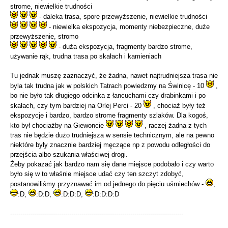
strome, niewielkie trudności
- daleka trasa, spore przewyższenie, niewielkie trudności
- niewielka ekspozycja, momenty niebezpieczne, duże
przewyższenie, stromo
- duża ekspozycja, fragmenty bardzo strome,
używanie rąk, trudna trasa po skałach i kamieniach
Tu jednak muszę zaznaczyć, że żadna, nawet najtrudniejsza trasa nie
byla tak trudna jak w polskich Tatrach powiedzmy na Świnicę - 10
,
bo nie było tak długiego odcinka z łancuchami czy drabinkami i po
skałach, czy tym bardziej na Orlej Perci - 20
, chociaż były też
ekspozycje i bardzo, bardzo strome fragmenty szlaków. Dla kogoś,
kto był chociażby na Giewoncie
, raczej żadna z tych
tras nie będzie dużo trudniejsza w sensie technicznym, ale na pewno
niektóre były znacznie bardziej męczące np z powodu odległości do
przejścia albo szukania właściwej drogi.
Żeby pokazać jak bardzo nam się dane miejsce podobało i czy warto
było się w to właśnie miejsce udać czy ten szczyt zdobyć,
postanowiliśmy przyznawać im od jednego do pięciu uśmiechów -
,
:D,
:D:D,
:D:D:D,
:D:D:D:D
-------------------------------------------------------------------------------------