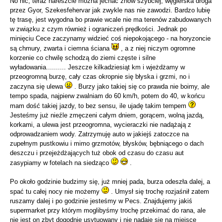
No nic, teraz nareszcie można jechać znów szybciej, węgierska droga
przez Gyor, Szekesfehervar jak zwykle nas nie zawodzi. Bardzo lubię
tę trasę, jest wygodna bo prawie wcale nie ma terenów zabudowanych
w związku z czym również i ograniczeń prędkości. Jednak po
minięciu Cece zaczynamy widzieć coś niepokojącego - na horyzoncie
są chmury, zwarta i ciemna ściana
, a z niej niczym ogromne
korzenie co chwilę schodzą do ziemi częste i silne
wyładowania.......... Jeszcze kilkadziesiąt km i wjeżdżamy w
przeogromną burzę, cały czas okropnie się błyska i grzmi, no i
zaczyna się ulewa
. Burzy jako takiej się co prawda nie boimy, ale
tempo spada, najpierw zwalniam do 60 km/h, potem do 40, w końcu
mam dość takiej jazdy, to bez sensu, ile ujadę takim tempem
Jesteśmy już nieźle zmęczeni całym dniem, gorącem, wolną jazdą,
korkami, a ulewa jest przeogromna, wycieraczki nie nadążają z
odprowadzaniem wody. Zatrzymuję auto w jakiejś zatoczce na
zupełnym pustkowiu i mimo grzmotów, błysków, bębniącego o dach
deszczu i przejeżdżających tuż obok od czasu do czasu aut
zasypiamy w fotelach na siedząco
.
Po około godzinie budzimy się, już mniej pada, burza odeszła dalej, a
spać tu całej nocy nie możemy
. Umysł się trochę rozjaśnił zatem
ruszamy dalej i po godzinie jesteśmy w Pecs. Znajdujemy jakiś
supermarket przy którym moglibyśmy trochę przekimać do rana, ale
nie jest on zbyt dogodnie usytuowany i nie nadaje się na miejsce