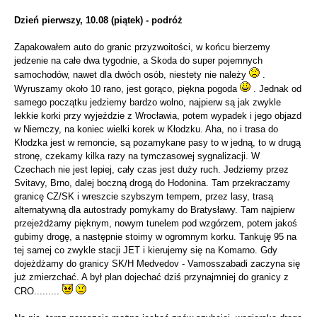
Dzień pierwszy, 10.08 (piątek) - podróż
Zapakowałem auto do granic przyzwoitości, w końcu bierzemy
jedzenie na całe dwa tygodnie, a Skoda do super pojemnych
samochodów, nawet dla dwóch osób, niestety nie należy
.
Wyruszamy około 10 rano, jest gorąco, piękna pogoda
. Jednak od
samego początku jedziemy bardzo wolno, najpierw są jak zwykle
lekkie korki przy wyjeździe z Wrocławia, potem wypadek i jego objazd
w Niemczy, na koniec wielki korek w Kłodzku. Aha, no i trasa do
Kłodzka jest w remoncie, są pozamykane pasy to w jedną, to w drugą
stronę, czekamy kilka razy na tymczasowej sygnalizacji. W
Czechach nie jest lepiej, cały czas jest duży ruch. Jedziemy przez
Svitavy, Brno, dalej boczną drogą do Hodonina. Tam przekraczamy
granicę CZ/SK i wreszcie szybszym tempem, przez lasy, trasą
alternatywną dla autostrady pomykamy do Bratysławy. Tam najpierw
przejeżdżamy pięknym, nowym tunelem pod wzgórzem, potem jakoś
gubimy drogę, a następnie stoimy w ogromnym korku. Tankuję 95 na
tej samej co zwykle stacji JET i kierujemy się na Komarno. Gdy
dojeżdżamy do granicy SK/H Medvedov - Vamosszabadi zaczyna się
już zmierzchać. A był plan dojechać dziś przynajmniej do granicy z
CRO.........