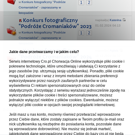
w
Konkurs fotograficzny "Podróże
1
2
Cromaniaków" - zapraszamy w
listopadzie
Konkurs fotograficzny
napisał(a)
Katerina
"Podróże Cromaniaków" 2023
01.02.2024 04:13
w
Konkurs fotograficzny "Podróże
1
2
Cromaniaków" - zapraszamy w
listopadzie
Konkurs fotograficzny
napisał(a)
Aglaia
Jakie dane przetwarzamy i w jakim celu?
"Podróże Cromaniaków" 2024
19.12.2024 09:32
Serwis internetowy Cro.pl Chorwacja Online wykorzystuje pliki cookie i
w
Konkurs fotograficzny "Podróże Cromaniaków" -
pokrewne technologie, które umożliwiają i ułatwiają Ci korzystanie z
zapraszamy w listopadzie
jego zasobów (np. utrzymują sesję użytkownika). Ponadto, pliki cookie
mogą być założone i wraz z innymi metodami zbierania preferencji
wykorzystywane przez naszych zaufanych partnerów w celu
Forum Chorwacja Online - Cro.pl
wyświetlenia Ci reklam spersonalizowanych oraz do celów
statystycznych. Korzystając z serwisu wyrażasz jednocześnie zgodę na
Usuń ciasteczka
• Strefa czasowa: UTC + 1 (Polska - czas zimowy) [
DST
]
wykorzystanie plików cookie i treści spersonalizowane, możesz
jednakże wyłączyć niektóre z plików cookies. Ewentualnie, możesz
wyłączyć pliki cookie w opcjach swojej przeglądarki internetowej.
Jeśli masz u nas konto, możemy również przetwarzać wprowadzone
przez Ciebie dane, które zostały zapisane w Twoim profilu (e-mail oraz
nick użytkownika są niezbędne do posiadania konta, pozostałe dane
są wprowadzane dobrowolnie). Nie musisz się jednak martwić,
jakiekolwiek dane wprowadzone przez Ciebie do bazy cro.pl nie będą