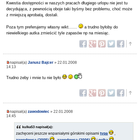
Kwestia dostępności w naszych pracach długiego urlopu nie jest tu
decydująca, z pewnością oboje taki byśmy bez problemu, choć może
z mniejszą aprobatą, dostali.
Poza tym preferujemy własny wikt.......
a trudno byłoby do
niewielkiego autka zmieścić tyle zapasów np na miesiąc.
napisał(a)
Janusz Bajcer
» 22.01.2008
14:13
Trudno żeby i mnie tu nie było
napisał(a)
zawodowiec
» 22.01.2008
14:45
kulka53 napisał(a):
zachęceni jeszcze wspaniałymi górskimi opisami
typa
,
zawodowca (2005)
,
zawodowca (2006)
i
golka