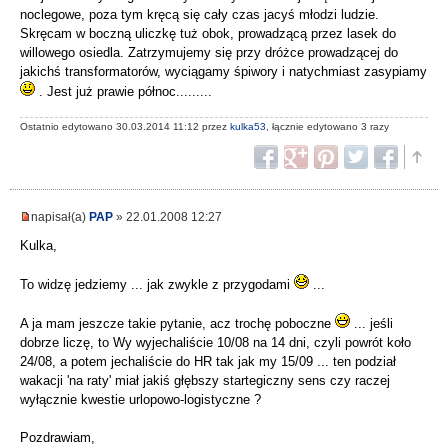
noclegowe, poza tym kręcą się cały czas jacyś młodzi ludzie.
Skręcam w boczną uliczkę tuż obok, prowadzącą przez lasek do
willowego osiedla. Zatrzymujemy się przy dróżce prowadzącej do
jakichś transformatorów, wyciągamy śpiwory i natychmiast zasypiamy
. Jest już prawie północ.........
Ostatnio edytowano 30.03.2014 11:12 przez
kulka53
, łącznie edytowano 3 razy
napisał(a)
PAP
» 22.01.2008 12:27
Kulka,
To widzę jedziemy ... jak zwykle z przygodami
...
A ja mam jeszcze takie pytanie, acz trochę poboczne
... jeśli
dobrze liczę, to Wy wyjechaliście 10/08 na 14 dni, czyli powrót koło
24/08, a potem jechaliście do HR tak jak my 15/09 ... ten podział
wakacji 'na raty' miał jakiś głębszy startegiczny sens czy raczej
wyłącznie kwestie urlopowo-logistyczne ?
Pozdrawiam,