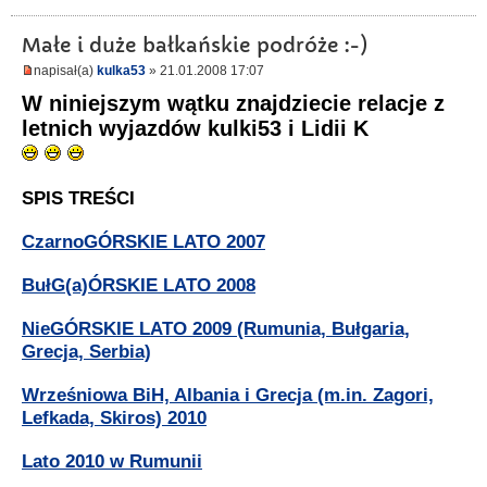
Małe i duże bałkańskie podróże :-)
napisał(a)
kulka53
» 21.01.2008 17:07
W niniejszym wątku znajdziecie relacje z
letnich wyjazdów kulki53 i Lidii K
SPIS TREŚCI
CzarnoGÓRSKIE LATO 2007
BułG(a)ÓRSKIE LATO 2008
NieGÓRSKIE LATO 2009 (Rumunia, Bułgaria,
Grecja, Serbia)
Wrześniowa BiH, Albania i Grecja (m.in. Zagori,
Lefkada, Skiros) 2010
Lato 2010 w Rumunii