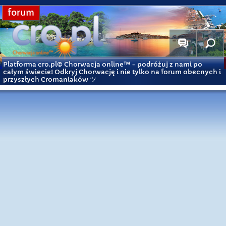
forum
Platforma cro.pl© Chorwacja online™
- podróżuj z nami po
całym świecie! Odkryj Chorwację i nie tylko na forum obecnych i
przyszłych Cromaniaków ツ