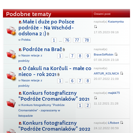
Podobne tematy
Ostatni post
Małe i duże po Polsce
napisał(a)
Katarrrynka
podróże - Na Wschód-
17.05.2023 09:16
odsłona 2 :)
w
Polska
1
76
77
78
...
Podróże na Brač
napisał(a)
BraveSirRobin
w
Nasze relacje z
1
7
8
9
...
07.08.2026 23:18
podróży
O ćakuli na Korčuli - małe co
napisał(a)
nieco - rok 2021
ARTUR_KOLNICA
20.07.2022 21:09
w
Nasze relacje z
1
6
7
8
...
podróży
Konkurs fotograficzny
napisał(a)
majkik75
"Podróże Cromaniaków" 2021
11.12.2021 21:28
w
Konkurs fotograficzny "Podróże
1
2
Cromaniaków" - zapraszamy w
listopadzie
Konkurs fotograficzny
napisał(a)
LRobert
"Podróże Cromaniaków" 2022
24.12.2022 00:59