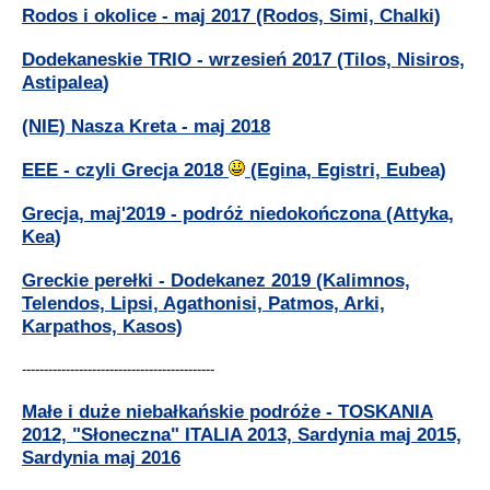
Rodos i okolice - maj 2017 (Rodos, Simi, Chalki)
Dodekaneskie TRIO - wrzesień 2017 (Tilos, Nisiros,
Astipalea)
(NIE) Nasza Kreta - maj 2018
EEE - czyli Grecja 2018
(Egina, Egistri, Eubea)
Grecja, maj'2019 - podróż niedokończona (Attyka,
Kea)
Greckie perełki - Dodekanez 2019 (Kalimnos,
Telendos, Lipsi, Agathonisi, Patmos, Arki,
Karpathos, Kasos)
--------------------------------------------
Małe i duże niebałkańskie podróże - TOSKANIA
2012, "Słoneczna" ITALIA 2013, Sardynia maj 2015,
Sardynia maj 2016