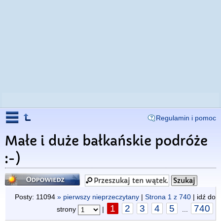
Regulamin i pomoc
Małe i duże bałkańskie podróże
:-)
Odpowiedz
Posty: 11094
» pierwszy nieprzeczytany
|
Strona
1
z
740
| idź do
1
2
3
4
5
740
strony
|
...