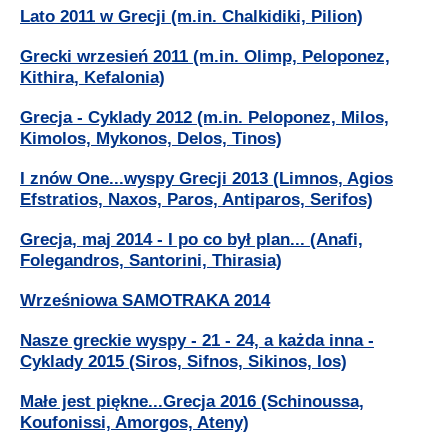
Lato 2011 w Grecji (m.in. Chalkidiki, Pilion)
Grecki wrzesień 2011 (m.in. Olimp, Peloponez,
Kithira, Kefalonia)
Grecja - Cyklady 2012 (m.in. Peloponez, Milos,
Kimolos, Mykonos, Delos, Tinos)
I znów One...wyspy Grecji 2013 (Limnos, Agios
Efstratios, Naxos, Paros, Antiparos, Serifos)
Grecja, maj 2014 - I po co był plan... (Anafi,
Folegandros, Santorini, Thirasia)
Wrześniowa SAMOTRAKA 2014
Nasze greckie wyspy - 21 - 24, a każda inna -
Cyklady 2015 (Siros, Sifnos, Sikinos, Ios)
Małe jest piękne...Grecja 2016 (Schinoussa,
Koufonissi, Amorgos, Ateny)