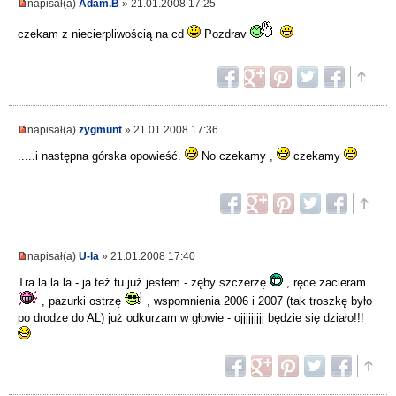
napisał(a)
Adam.B
» 21.01.2008 17:25
czekam z niecierpliwością na cd
Pozdrav
napisał(a)
zygmunt
» 21.01.2008 17:36
.....i następna górska opowieść.
No czekamy ,
czekamy
napisał(a)
U-la
» 21.01.2008 17:40
Tra la la la - ja też tu już jestem - zęby szczerzę
, ręce zacieram
, pazurki ostrzę
, wspomnienia 2006 i 2007 (tak troszkę było
po drodze do AL) już odkurzam w głowie - ojjjjjjjjj będzie się działo!!!