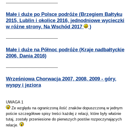
--------------------------------------------
Małe i duże po Polsce podróże (Brzegiem Bałtyku
2015, Lublin i okolice 2016, jednodniowe wycieczki
w różne strony, Na Wschód 2017
)
--------------------------------------------
Małe i duże na Północ podróże (Kraje nadbałtyckie
2006, Dania 2016)
--------------------------------------------
Wrześniowa Chorwacja 2007, 2008, 2009 - góry,
wyspy i jeziora
UWAGA 1
Ze względu na ograniczoną ilość znaków dopuszczoną w jednym
poście szczegółowe spisy treści każdej z relacji, które były właśnie
tutaj, zostały przeniesione do pierwszych postów rozpoczynających
relacje.