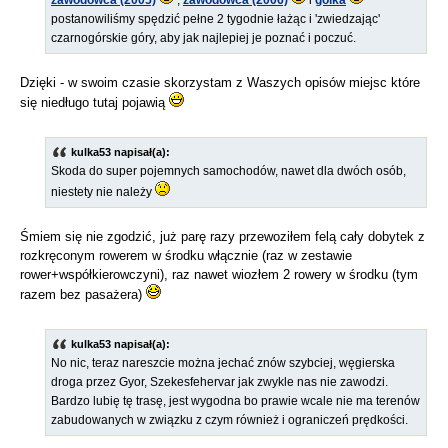
postanowiliśmy spędzić pełne 2 tygodnie łażąc i 'zwiedzając'
czarnogórskie góry, aby jak najlepiej je poznać i poczuć.
Dzięki - w swoim czasie skorzystam z Waszych opisów miejsc które
się niedługo tutaj pojawią
kulka53 napisał(a):
Skoda do super pojemnych samochodów, nawet dla dwóch osób,
niestety nie należy
Śmiem się nie zgodzić, już parę razy przewoziłem felą cały dobytek z
rozkręconym rowerem w środku włącznie (raz w zestawie
rower+współkierowczyni), raz nawet wiozłem 2 rowery w środku (tym
razem bez pasażera)
kulka53 napisał(a):
No nic, teraz nareszcie można jechać znów szybciej, węgierska
droga przez Gyor, Szekesfehervar jak zwykle nas nie zawodzi.
Bardzo lubię tę trasę, jest wygodna bo prawie wcale nie ma terenów
zabudowanych w związku z czym również i ograniczeń prędkości.