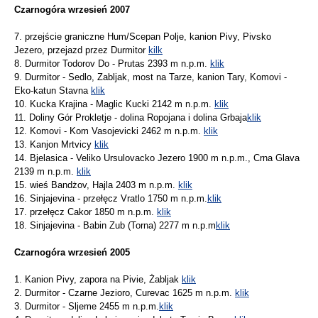
Czarnogóra wrzesień 2007
7. przejście graniczne Hum/Scepan Polje, kanion Pivy, Pivsko
Jezero, przejazd przez Durmitor
kilk
8. Durmitor Todorov Do - Prutas 2393 m n.p.m.
klik
9. Durmitor - Sedlo, Zabljak, most na Tarze, kanion Tary, Komovi -
Eko-katun Stavna
klik
10. Kucka Krajina - Maglic Kucki 2142 m n.p.m.
klik
11. Doliny Gór Prokletje - dolina Ropojana i dolina Grbaja
klik
12. Komovi - Kom Vasojevicki 2462 m n.p.m.
klik
13. Kanjon Mrtvicy
klik
14. Bjelasica - Veliko Ursulovacko Jezero 1900 m n.p.m., Crna Glava
2139 m n.p.m.
klik
15. wieś Bandżov, Hajla 2403 m n.p.m.
klik
16. Sinjajevina - przełęcz Vratlo 1750 m n.p.m.
klik
17. przełęcz Cakor 1850 m n.p.m.
klik
18. Sinjajevina - Babin Zub (Torna) 2277 m n.p.m
klik
Czarnogóra wrzesień 2005
1. Kanion Pivy, zapora na Pivie, Żabljak
klik
2. Durmitor - Czarne Jezioro, Curevac 1625 m n.p.m.
klik
3. Durmitor - Sljeme 2455 m n.p.m.
klik