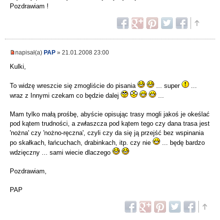
Pozdrawiam !
napisał(a)
PAP
» 21.01.2008 23:00
Kulki,
To widzę wreszcie się zmogliście do pisania
... super
...
wraz z Innymi czekam co będzie dalej
...
Mam tylko małą prośbę, abyście opisując trasy mogli jakoś je okeślać
pod kątem trudności, a zwłaszcza pod kątem tego czy dana trasa jest
'nożna' czy 'nożno-ręczna', czyli czy da się ją przejść bez wspinania
po skałkach, łańcuchach, drabinkach, itp. czy nie
... będę bardzo
wdzięczny ... sami wiecie dlaczego
Pozdrawiam,
PAP