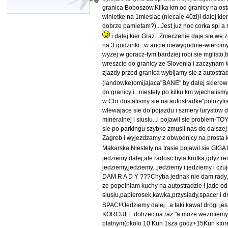
granica Boboszow.Kilka km od granicy na ost
winietke na 1miesiac (niecale 40zl)i dalej k
dobrze pamietam?)...Jest juz noc corka spi
i dalej kier Graz...Zmeczenie daje sie we
na 3 godzinki...w aucie niewygodnie-wiercimy
wyzej w goracz-tym bardziej robi sie mglist
wreszcie do granicy ze Slovenia i zaczyna
zjazdy przed granica wybijamy sie z autostr
(landowke)omijajaca"BANE" by dalej skierowa
do granicy i...niestety po kilku km wjechalis
w Chr dostalismy sie na autostradke"polozyli
wlewajace sie do pojazdu i szmery turystow 
mineralnej i siusiu...i pojawil sie problem
sie po parkingu szybko zmusil nas do dalszej
Zagreb i wyjezdzamy z obwodnicy na prosta
Makarska.Niestety na trasie pojawil sie GIGA
jedziemy dalej,ale radosc byla krotka,gdyz r
jedziemy,jedziemy...jedziemy i jedziemy i c
DAM R A D Y ???Chyba jednak nie dam rady,w
ze popelniam kuchy na autostradzie i jade o
siusiu,papierosek,kawka,przysiady,spacer i 
SPAC!!!Jedziemy dalej...a taki kawal drogi je
KORCULE dotrzec na raz "a moze wezmiemy a
platnym(okolo 10 Kun 1sza godz+15Kun ktore u