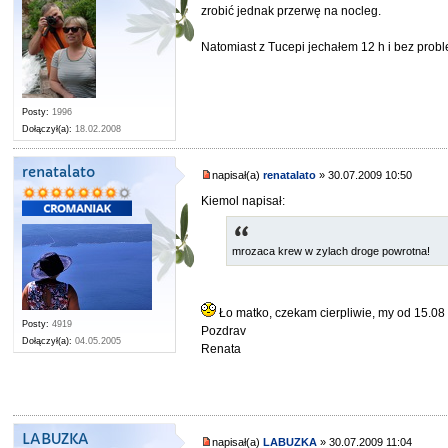
zrobić jednak przerwę na nocleg.
Natomiast z Tucepi jechałem 12 h i bez prob
Posty:
1996
Dołączył(a):
18.02.2008
renatalato
napisał(a)
renatalato
» 30.07.2009 10:50
Kiemol napisał:
mrozaca krew w zylach droge powrotna!
Ło matko, czekam cierpliwie, my od 15.0
Posty:
4919
Pozdrav
Dołączył(a):
04.05.2005
Renata
LABUZKA
napisał(a)
LABUZKA
» 30.07.2009 11:04