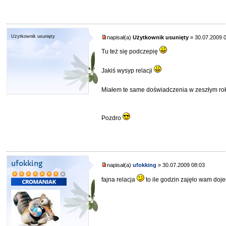
Użytkownik usunięty
napisał(a)
Użytkownik usunięty
» 30.07.2009 
Tu też się podczepię
Jakiś wysyp relacji
Miałem te same doświadczenia w zeszłym r
Pozdro
ufokking
napisał(a)
ufokking
» 30.07.2009 08:03
fajna relacja
to ile godzin zajęło wam doj