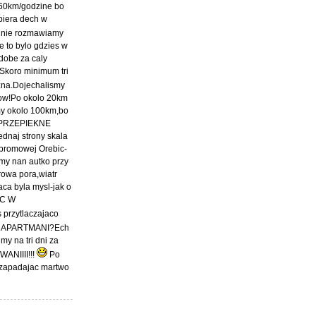
-60km/godzine bo
piera dech w
t nie rozmawiamy
 to bylo gdzies w
dobe za caly
koro minimum tri
zna.Dojechalismy
rtow!Po okolo 20km
amy okolo 100km,bo
NE<PRZEPIEKNE
ednaj strony skala
y promowej Orebic-
my nan autko przy
rowa pora,wiatr
aca byla mysl-jak o
XC W
 przytlaczajaco
sem APARTMANI?Ech
my na tri dni za
ANIIII!!!
Po
 zapadajac martwo