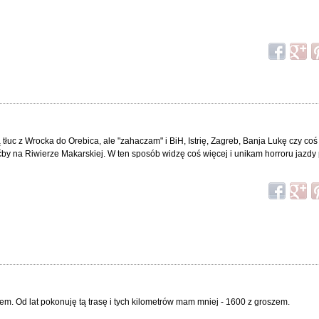
ią tłuc z Wrocka do Orebica, ale "zahaczam" i BiH, Istrię, Zagreb, Banja Lukę czy c
ćby na Riwierze Makarskiej. W ten sposób widzę coś więcej i unikam horroru jazdy
. Od lat pokonuję tą trasę i tych kilometrów mam mniej - 1600 z groszem.