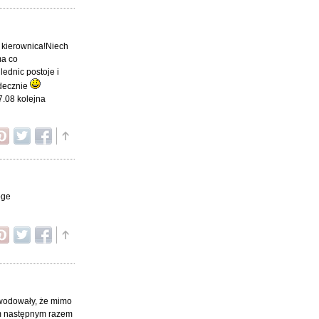
 kierownica!Niech
ma co
ednic postoje i
rdecznie
7.08 kolejna
oge
powodowały, że mimo
em następnym razem