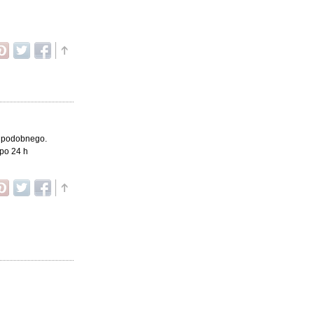
oś podobnego.
 po 24 h