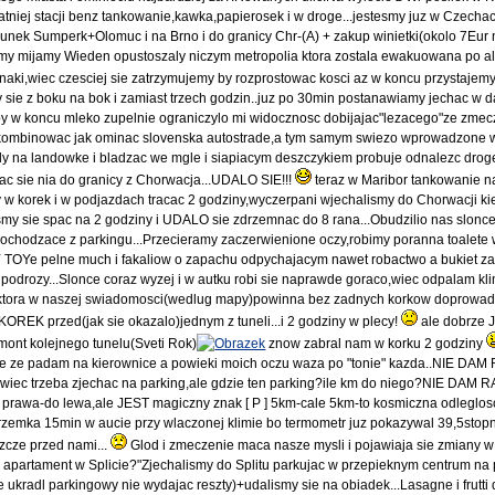
atniej stacji benz tankowanie,kawka,papierosek i w droge...jestesmy juz w Czecha
ierunek Sumperk+Olomuc i na Brno i do granicy Chr-(A) + zakup winietki(okolo 7Eur 
 a my mijamy Wieden opustoszaly niczym metropolia ktora zostala ewakuowana po
 znaki,wiec czesciej sie zatrzymujemy by rozprostowac kosci az w koncu przystajem
 sie z boku na bok i zamiast trzech godzin..juz po 30min postanawiamy jechac w d
o,by w koncu mleko zupelnie ograniczylo mi widocznosc dobijajac"lezacego"ze zmec
m kombinowac jak ominac slovenska autostrade,a tym samym swiezo wprowadzone 
ady na landowke i bladzac we mgle i siapiacym deszczykiem probuje odnalezc drog
c sie nia do granicy z Chorwacja...UDALO SIE!!!
teraz w Maribor tankowanie na
my w korek i w podjazdach tracac 2 godziny,wyczerpani wjechalismy do Chorwacji ki
smy sie spac na 2 godziny i UDALO sie zdrzemnac do 8 rana...Obudzilio nas slonc
dochodzace z parkingu...Przecieramy zaczerwienione oczy,robimy poranna toalete
-TOY TOYe pelne much i fakaliow o zapachu odpychajacym nawet robactwo a bukiet 
 podrozy...Slonce coraz wyzej i w autku robi sie naprawde goraco,wiec odpalam kl
 ktora w naszej swiadomosci(wedlug mapy)powinna bez zadnych korkow doprowad
 KOREK przed(jak sie okazalo)jednym z tuneli...i 2 godziny w plecy!
ale dobrze
emont kolejnego tunelu(Sveti Rok)
znow zabral nam w korku 2 godziny
zuje ze padam na kierownice a powieki moich oczu waza po "tonie" kazda..NIE DA
iec trzeba zjechac na parking,ale gdzie ten parking?ile km do niego?NIE DAM 
d prawa-do lewa,ale JEST magiczny znak [ P ] 5km-cale 5km-to kosmiczna odleglos
drzemka 15min w aucie przy wlaczonej klimie bo termometr juz pokazywal 39,5stop
szcze przed nami...
Glod i zmeczenie maca nasze mysli i pojawiaja sie zmiany w
partament w Splicie?"Zjechalismy do Splitu parkujac w przepieknym centrum na 
kradl parkingowy nie wydajac reszty)+udalismy sie na obiadek...Lasagne i frutti 