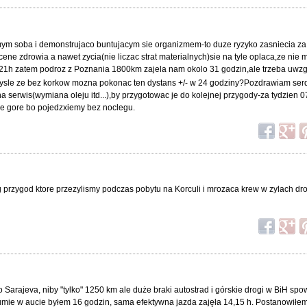
mym soba i demonstrujaco buntujacym sie organizmem-to duze ryzyko zasniecia za
cene zdrowia a nawet zycia(nie liczac strat materialnych)sie na tyle oplaca,ze nie 
1h zatem podroz z Poznania 1800km zajela nam okolo 31 godzin,ale trzeba uwzgl
n!Mysle ze bez korkow mozna pokonac ten dystans +/- w 24 godziny?Pozdrawiam se
serwis(wymiana oleju itd...),by przygotowac je do kolejnej przygody-za tydzien 0
e gore bo pojedzxiemy bez noclegu.
 przygod ktore przezylismy podczas pobytu na Korculi i mrozaca krew w zylach dr
 Sarajeva, niby "tylko" 1250 km ale duże braki autostrad i górskie drogi w BiH s
umie w aucie byłem 16 godzin, sama efektywna jazda zajęła 14,15 h. Postanowił