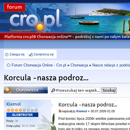
forum
Platforma cro.pl© Chorwacja online™
- podróżuj z nami po całym świe
Zaloguj się
Zarejestruj się
Forum Chorwacja Online - Cro.pl
»
Chorwacja
»
Nasze relacje z podró
Korcula -nasza podroz...
Odpowiedz
Kiemol
Korcula -nasza podroz...
napisał(a)
Kiemol
» 30.07.2009 01:05
Pod koniec lipca 2008r wielkie pakowanie,ost
Posty:
38
wakacyjna okolo 17 stopni.Wroclaw powital n
Dołączył(a):
20.07.2009
bylo,ale to tylko za sprawa mojej znajomosci