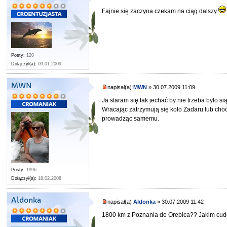
Fajnie się zaczyna czekam na ciąg dalszy
Posty:
120
Dołączył(a):
09.01.2009
MWN
napisał(a)
MWN
» 30.07.2009 11:09
Ja staram się tak jechać by nie trzeba było s
Wracając zatrzymują się koło Zadaru lub cho
prowadząc samemu.
Posty:
1996
Dołączył(a):
18.02.2008
Aldonka
napisał(a)
Aldonka
» 30.07.2009 11:42
1800 km z Poznania do Orebica?? Jakim cudem