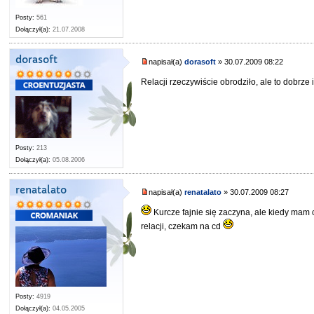
Posty:
561
Dołączył(a):
21.07.2008
dorasoft
napisał(a)
dorasoft
» 30.07.2009 08:22
Relacji rzeczywiście obrodziło, ale to dobrze 
Posty:
213
Dołączył(a):
05.08.2006
renatalato
napisał(a)
renatalato
» 30.07.2009 08:27
Kurcze fajnie się zaczyna, ale kiedy mam
relacji, czekam na cd
Posty:
4919
Dołączył(a):
04.05.2005