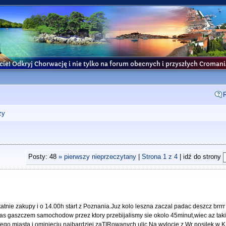
cie! Odkryj Chorwację i nie tylko na forum obecnych i przyszłych Croma
ży
Posty: 48
» pierwszy nieprzeczytany
|
Strona
1
z
4
| idź do strony
atnie zakupy i o 14.00h start z Poznania.Juz kolo leszna zaczal padac deszcz brrr
as gaszczem samochodow przez ktory przebijalismy sie okolo 45minut,wiec az takie
 tego miasta i ominieciu najbardziej zaTIRowanych ulic.Na wylocie z Wr posilek w K