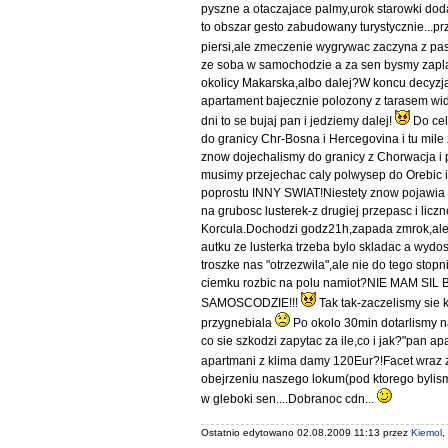
pyszne a otaczajace palmy,urok starowki do
to obszar gesto zabudowany turystycznie...p
piersi,ale zmeczenie wygrywac zaczyna z pas
ze soba w samochodzie a za sen bysmy zaplac
okolicy Makarska,albo dalej?W koncu decyzj
apartament bajecznie polozony z tarasem 
dni to se bujaj pan i jedziemy dalej!
Do cel
do granicy Chr-Bosna i Hercegovina i tu mile
znow dojechalismy do granicy z Chorwacja i p
musimy przejechac caly polwysep do Orebic
poprostu INNY SWIAT!Niestety znow pojawia si
na grubosc lusterek-z drugiej przepasc i lic
Korcula.Dochodzi godz21h,zapada zmrok,ale 
autku ze lusterka trzeba bylo skladac a wyd
troszke nas "otrzezwila",ale nie do tego st
ciemku rozbic na polu namiot?NIE MAM SIL
SAMOSCODZIE!!!
Tak tak-zaczelismy sie 
przygnebiala
Po okolo 30min dotarlismy n
co sie szkodzi zapytac za ile,co i jak?"pan a
apartmani z klima damy 120Eur?!Facet wra
obejrzeniu naszego lokum(pod ktorego bylis
w gleboki sen....Dobranoc cdn...
Ostatnio edytowano 02.08.2009 11:13 przez
Kiemol
,