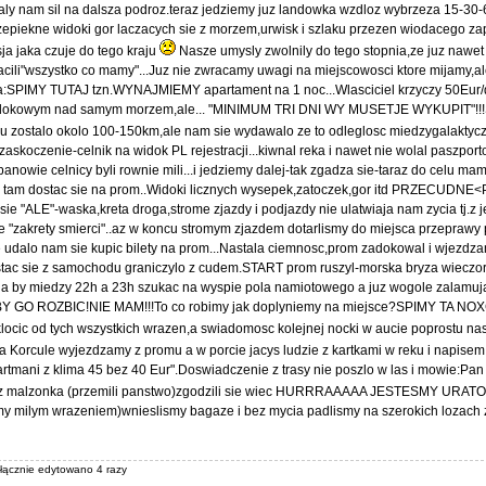
daly nam sil na dalsza podroz.teraz jedziemy juz landowka wzdloz wybrzeza 15-30
rzepiekne widoki gor laczacych sie z morzem,urwisk i szlaku przezen wiodacego za
ja jaka czuje do tego kraju
Nasze umysly zwolnily do tego stopnia,ze juz nawe
ili"wszystko co mamy"...Juz nie zwracamy uwagi na miejscowosci ktore mijamy,ale
a:SPIMY TUTAJ tzn.WYNAJMIEMY apartament na 1 noc...Wlasciciel krzyczy 50Eur/
widokowym nad samym morzem,ale... "MINIMUM TRI DNI WY MUSETJE WYKUPIT"!!!S
u zostalo okolo 100-150km,ale nam sie wydawalo ze to odleglosc miedzygalaktyc
 zaskoczenie-celnik na widok PL rejestracji...kiwnal reka i nawet nie wolal paszpo
anowie celnicy byli rownie mili...i jedziemy dalej-tak zgadza sie-taraz do celu m
 i tam dostac sie na prom..Widoki licznych wysepek,zatoczek,gor itd PRZECUD
e "ALE"-waska,kreta droga,strome zjazdy i podjazdy nie ulatwiaja nam zycia tj.z j
zne "zakrety smierci"..az w koncu stromym zjazdem dotarlismy do miejsca przepraw
udalo nam sie kupic bilety na prom...Nastala ciemnosc,prom zadokowal i wjezdza
ostac sie z samochodu graniczylo z cudem.START prom ruszyl-morska bryza wieczo
opnia by miedzy 22h a 23h szukac na wyspie pola namiotowego a juz wogole zalamuj
 BY GO ROZBIC!NIE MAM!!!To co robimy jak doplyniemy na miejsce?SPIMY TA NO
klocic od tych wszystkich wrazen,a swiadomosc kolejnej nocki w aucie poprostu nas
a Korcule wyjezdzamy z promu a w porcie jacys ludzie z kartkami w reku i napi
partmani z klima 45 bez 40 Eur".Doswiadczenie z trasy nie poszlo w las i mowie:Pan 
z z malzonka (przemili panstwo)zgodzili sie wiec HURRRAAAAA JESTESMY URATOW
my milym wrazeniem)wnieslismy bagaze i bez mycia padlismy na szerokich lozach
 łącznie edytowano 4 razy