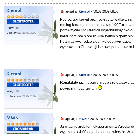
Kiemol
napisał(a)
Kiemol
» 30.07.2009 08:55
Podroz taki kawal bez noclegu,to walka z sa
nocleg kosztuje na trasie nawet 100Eur,to za 
Posty:
38
porownywac!Do Orebica dojechalismy okolo 2
Dołączył(a):
20.07.2009
korki ktore pochlonely kilka ladnych godzi
Ps.Zaraz wychodze z domku odstawic autko na 
wyprawa do Chorwacji i znow spontan wezmi
Kiemol
napisał(a)
Kiemol
» 30.07.2009 09:07
Renatalato juz niebawem dopisze dalszy ciag
powrotna!Pozdrawiam
Posty:
38
Dołączył(a):
20.07.2009
MWN
napisał(a)
MWN
» 30.07.2009 09:08
Ja właśnie zrobiłem eksperyment z Wrocka do
wyjazdu ok 4:00 dojechałem na wieczór. W s