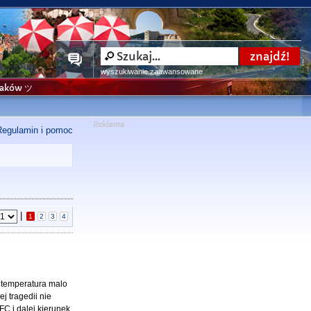
wyszukiwanie zaawansowane
niaków ツ
Regulamin i pomoc
|
1
2
3
4
r temperatura malo
j tragedii nie
FC i dalej kierunek