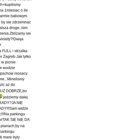
ch+kupilismy
na 1miesiac o ile
 alarmie babowym
y by sie zdrzemnac
alsza droge..nim
zenia.Zblizamy sie
winiety?!Dwqa
e
 FULL i strzalka
er Zagreb.Jak tylko
e w pionie
 w wodzie
zapachow niosacy
ime...Minelismy
zic az do
 JUZ DOBRZE,bo
jedziemy dalej
M RADY?JA NIE
RADY!!!Sam widze
c!!!Na parkingu
ni!TAK SIE NIE DA
 planach,by na
parkingu
di mare byly