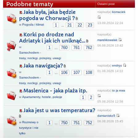
Podobne tematy
Ostatni post
Jaka była, jaka będzie
napisał(a)
komaciek
pogoda w Chorwacji ?
13.09.2024 22:24
w
Pogoda i klimat
1
21
22
23
...
Korki po drodze nad
napisał(a)
Adriatyk i jak ich uniknąć...
marekkowalak
06.08.2026 13:42
w
1
760
761
762
...
Samochodem -
trasy, noclegi, przepisy, uwagi
Jaka nawigacja?
napisał(a)
endryu
01.08.2026 14:22
w
1
106
107
108
...
Samochodem -
trasy, noclegi, przepisy, uwagi
Maslenica - jaka plaża itp.
napisał(a)
to ja ewa
w
Apartamenty, hotele, pokoje
1
2
05.08.2024 12:58
Jaka jest u was temperatura?
napisał(a)
damianisko5
06.08.2026 15:45
w
Rozmowy o
1
750
751
752
...
turystyce i nie
tylko