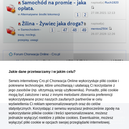
Samochód na promie - jaka
napisał(a)
Ruch1920
opłata.
27.08.2021 12:13
w
Alternatywne środki lokomocji
1
2
Żilina - Żywiec jaka droga?
napisał(a)
mentos2504
w
Samochodem -
1
47
48
49
...
26.07.2026 12:26
trasy, noclegi,
przepisy, uwagi
Forum Chorwacja Online - Cro.pl
Usuń ciasteczka
• Strefa czasowa: UTC + 1 (Polska - czas zimowy) [
DST
]
Jakie dane przetwarzamy i w jakim celu?
Serwis internetowy Cro.pl Chorwacja Online wykorzystuje pliki cookie i
pokrewne technologie, które umożliwiają i ułatwiają Ci korzystanie z
jego zasobów (np. utrzymują sesję użytkownika). Ponadto, pliki cookie
mogą być założone i wraz z innymi metodami zbierania preferencji
wykorzystywane przez naszych zaufanych partnerów w celu
wyświetlenia Ci reklam spersonalizowanych oraz do celów
statystycznych. Korzystając z serwisu wyrażasz jednocześnie zgodę na
[
reklama
] [
kontakt
]
wykorzystanie plików cookie i treści spersonalizowane, możesz
jednakże wyłączyć niektóre z plików cookies. Ewentualnie, możesz
Platforma cro.pl© Chorwacja online™ wykorzystuje cookies do prawidłowego działania, te pliki
gromadzą na Twoim komputerze dane ułatwiające korzystanie z serwisu; więcej informacji w
wyłączyć pliki cookie w opcjach swojej przeglądarki internetowej.
polityce prywatności
.
Redakcja platformy cro.pl© Chorwacja online™ nie odpowiada za treści zamieszczone przez