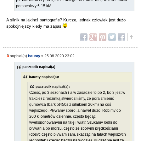
ps. Nie wiem czy do 5,5 metrowego RIB- dasz radę wstawić silnik
pomocniczy 5-15 kM.
A silnik na jakimś pantografie? Kurcze, jednak człowiek jest dużo
spokojniejszy kiedy ma zapas
napisał(a)
baunty
» 25.08.2020 23:02
pasztecik napisał(a):
baunty napisał(a):
pasztecik napisał(a):
Cześć, po 3 sezonach ( a w zasadzie to po 2, bo 3 jest w
trakcie) z rodzinką stwierdziliśmy, że pora zmienić
gumowca (bark bt450s z silnikiem 20km) na coś
większego. Pływamy sporo, a nawet dużo. Robimy do
200 kilometrów dziennie, często będąc
wyeksponowanymi na falę i wiatr. Szukamy łódki do
pływania po morzu, często ze sporymi prędkościami
(dosyć często pływam sam, skacząc na falach większych
jednostek i kręcąc bączki na wodzie). Budżet nie jest za