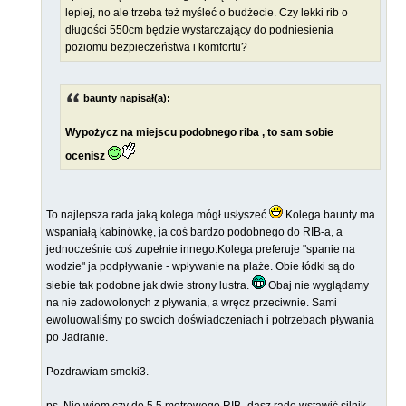
lepiej, no ale trzeba też myśleć o budżecie. Czy lekki rib o
długości 550cm będzie wystarczający do podniesienia
poziomu bezpieczeństwa i komfortu?
baunty napisał(a):
Wypożycz na miejscu podobnego riba , to sam sobie
ocenisz
To najlepsza rada jaką kolega mógł usłyszeć
Kolega baunty ma
wspaniałą kabinówkę, ja coś bardzo podobnego do RIB-a, a
jednocześnie coś zupełnie innego.Kolega preferuje "spanie na
wodzie" ja podpływanie - wpływanie na plaże. Obie łódki są do
siebie tak podobne jak dwie strony lustra.
Obaj nie wyglądamy
na nie zadowolonych z pływania, a wręcz przeciwnie. Sami
ewoluowaliśmy po swoich doświadczeniach i potrzebach pływania
po Jadranie.
Pozdrawiam smoki3.