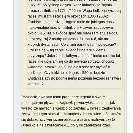
duży- 60-65 tysięcy złotych. Nasz holownik to Toyota
proace z silnikiem 177km/400nm. Waga łódki z przyczepą
raczej musi zmieścić się w okolicach 1100-1250kg.
Osobiście, najbardziej ciągnie mnie do jakiegoś riba z
maksymalnie mocnym silnikiem + czymś zapasowym,
około 5-15 KM. Na łódce spać nie mam zamiaru, załoga
to zazwyczaj 2 osoby, od czasu do czasu 6, ale na
krótkich dystansach. Co z tymi parametrami polecacie?
Czy znajdę w tej cenie jakiegoś riba z silnikiem i
przyczepą? Jako że chciałbym zmieniać łódkę co kilka lat,
raczej nie upieram się co do nowego sprzętu, chociaż
wiadomo- zawsze lepiej, no ale trzeba też myśleć o
budżecie. Czy lekki rib o długości 550cm będzie
wystarczający do podniesienia poziomu bezpieczeństwa i
komfortu?
Pasztecik, dwa lata temu już tu parę legend o swoim
potencjalnym pływaniu żaglówką stworzyłeś a potem ...jak
wyszło, że nawet nie wiesz o co zapytać w kwestii żeglowania i
związanej z tym otoczki.....zniknąłeś z forum, więc.... Zastanów
się dobrze, czy tym razem piszesz o czymś realnym, czy to
jakieś kolejne zawracanie d.... bo tylko zabierzesz czas.