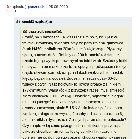
napisał(a)
pasztecik
» 25.08.2020
22:53
smoki3 napisał(a):
pasztecik napisał(a):
Cześć, po 3 sezonach ( a w zasadzie to po 2, bo 3 jest w
trakcie) z rodzinką stwierdziliśmy, że pora zmienić gumowca
(bark bt450s z silnikiem 20km) na coś większego. Pływamy
sporo, a nawet dużo. Robimy do 200 kilometrów dziennie,
często będąc wyeksponowanymi na falę i wiatr. Szukamy łódki
do pływania po morzu, często ze sporymi prędkościami (dosyć
często pływam sam, skacząc na falach większych jednostek i
kręcąc bączki na wodzie). Budżet nie jest za duży- 60-65
tysięcy złotych. Nasz holownik to Toyota proace z silnikiem
177km/400nm. Waga łódki z przyczepą raczej musi zmieścić
się w okolicach 1100-1250kg. Osobiście, najbardziej ciągnie
mnie do jakiegoś riba z maksymalnie mocnym silnikiem +
czymś zapasowym, około 5-15 KM. Na łódce spać nie mam
zamiaru, załoga to zazwyczaj 2 osoby, od czasu do czasu 6,
ale na krótkich dystansach. Co z tymi parametrami polecacie?
Czy znajdę w tej cenie jakiegoś riba z silnikiem i przyczepą?
Jako że chciałbym zmieniać łódkę co kilka lat, raczej nie
upieram się co do nowego sprzętu, chociaż wiadomo- zawsze