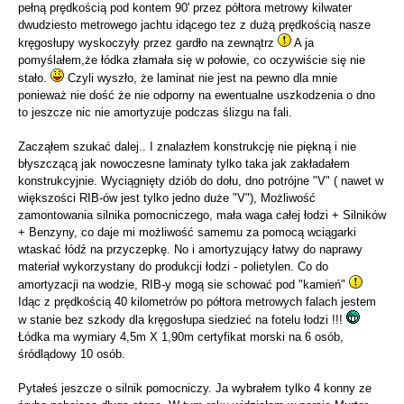
pełną prędkością pod kontem 90' przez półtora metrowy kilwater
dwudziesto metrowego jachtu idącego tez z dużą prędkością nasze
kręgosłupy wyskoczyły przez gardło na zewnątrz
A ja
pomyślałem,że łódka złamała się w połowie, co oczywiście się nie
stało.
Czyli wyszło, że laminat nie jest na pewno dla mnie
ponieważ nie dość że nie odporny na ewentualne uszkodzenia o dno
to jeszcze nic nie amortyzuje podczas ślizgu na fali.
Zacząłem szukać dalej.. I znalazłem konstrukcję nie piękną i nie
błyszczącą jak nowoczesne laminaty tylko taka jak zakładałem
konstrukcyjnie. Wyciągnięty dziób do dołu, dno potrójne "V" ( nawet w
większości RIB-ów jest tylko jedno duże "V"), Możliwość
zamontowania silnika pomocniczego, mała waga całej łodzi + Silników
+ Benzyny, co daje mi możliwość samemu za pomocą wciągarki
wtaskać łódź na przyczepkę. No i amortyzujący łatwy do naprawy
materiał wykorzystany do produkcji łodzi - polietylen. Co do
amortyzacji na wodzie, RIB-y mogą sie schować pod "kamień"
Idąc z prędkością 40 kilometrów po półtora metrowych falach jestem
w stanie bez szkody dla kręgosłupa siedzieć na fotelu łodzi !!!
Łódka ma wymiary 4,5m X 1,90m certyfikat morski na 6 osób,
śródlądowy 10 osób.
Pytałeś jeszcze o silnik pomocniczy. Ja wybrałem tylko 4 konny ze