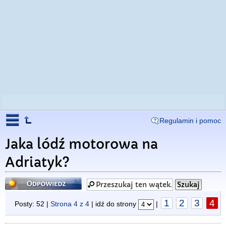
Regulamin i pomoc
Jaka lódź motorowa na
Adriatyk?
Odpowiedz
1
2
3
4
Posty: 52 |
Strona
4
z
4
| idź do strony
|