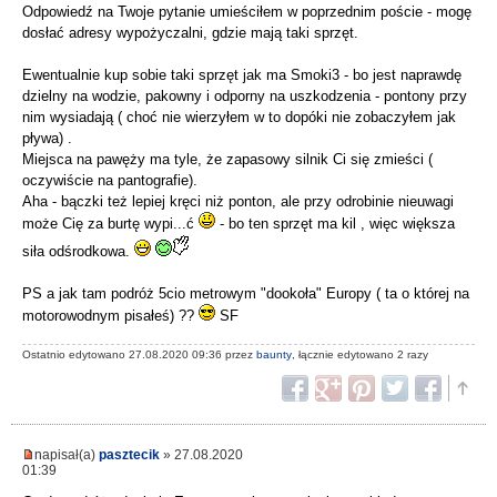
Odpowiedź na Twoje pytanie umieściłem w poprzednim poście - mogę
dosłać adresy wypożyczalni, gdzie mają taki sprzęt.
Ewentualnie kup sobie taki sprzęt jak ma Smoki3 - bo jest naprawdę
dzielny na wodzie, pakowny i odporny na uszkodzenia - pontony przy
nim wysiadają ( choć nie wierzyłem w to dopóki nie zobaczyłem jak
pływa) .
Miejsca na pawęży ma tyle, że zapasowy silnik Ci się zmieści (
oczywiście na pantografie).
Aha - bączki też lepiej kręci niż ponton, ale przy odrobinie nieuwagi
może Cię za burtę wypi...ć
- bo ten sprzęt ma kil , więc większa
siła odśrodkowa.
PS a jak tam podróż 5cio metrowym "dookoła" Europy ( ta o której na
motorowodnym pisałeś) ??
SF
Ostatnio edytowano 27.08.2020 09:36 przez
baunty
, łącznie edytowano 2 razy
napisał(a)
pasztecik
» 27.08.2020
01:39