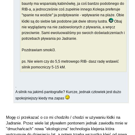
baunty ma wspaniałą kabinówkę, ja coś bardzo podobnego do
RIB-a, a jednocześnie coś zupełnie innego.Kolega preferuje
"spanie na wodzie" ja podpływanie - wpływanie na plaże. Obie
łódki są do siebie tak podobne jak dwie strony lustra.
Obaj
nie wyglądamy na nie zadowolonych z pływania, a wręcz
przeciwnie. Sami ewoluowaliśmy po swoich doświadczeniach i
potrzebach pływania po Jadranie.
Pozdrawiam smoki3.
ps. Nie wiem czy do 5,5 metrowego RIB- dasz radę wstawić
silnik pomocniczy 5-15 kM.
.
A silnik na jakimś pantografie? Kurcze, jednak człowiek jest dużo
spokojniejszy kiedy ma zapas
Mogę ci przekazać o co mi chodziło / chodzi w używaniu łódki na
Jadranie. Przez wiele lat pływałem pontonem jednak zawiodła mnie w
"dmuchańcach" nowa "ekologiczna" technologia klejenia która
wytrzymuje do dziesięciu lat, a potem trzeba wszystko kleić od nowa.