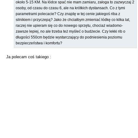
około 5-15 KM. Na łódce spać nie mam zamiaru, załoga to zazwyczaj 2
osoby, od czasu do czasu 6, ale na krótkich dystansach. Co z tymi
parametrami polecacie? Czy znajdę w tej cenie jakiegoś riba z
silnikiem i przyczepą? Jako że chciałbym zmieniać łódkę co kilka lat,
raczej nie upieram się co do nowego sprzętu, chociaż wiadomo-
zawsze lepiej, no ale trzeba też myśleć o budżecie. Czy lekki rib o
długości 550cm będzie wystarczający do podniesienia poziomu
bezpieczeństwa i komfortu?
Ja polecam coś takiego :