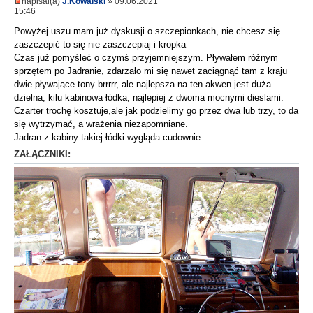
napisał(a)
J.Kowalski
» 09.06.2021
15:46
Powyżej uszu mam już dyskusji o szczepionkach, nie chcesz się
zaszczepić to się nie zaszczepiaj i kropka
Czas już pomyśleć o czymś przyjemniejszym. Pływałem różnym
sprzętem po Jadranie, zdarzało mi się nawet zaciągnąć tam z kraju
dwie pływające tony brrrrr, ale najlepsza na ten akwen jest duża
dzielna, kilu kabinowa łódka, najlepiej z dwoma mocnymi dieslami.
Czarter trochę kosztuje,ale jak podzielimy go przez dwa lub trzy, to da
się wytrzymać, a wrażenia niezapomniane.
Jadran z kabiny takiej łódki wygląda cudownie.
ZAŁĄCZNIKI: