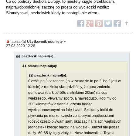
Co do podróży dookoła Europy, to niestety ciągle przekładam,
najprawdopodobniej zacznę po prostu od wycieczki wzdłuż
Skandynawii, aczkolwiek kiedy to nastąpi- nie wiem.
napisał(a)
Użytkownik usunięty
»
27.08.2020 12:28
pasztecik napisał(a):
smoki3 napisał(a):
pasztecik napisał(a):
Cześć, po 3 sezonach ( a w zasadzie to po 2, bo 3 jest w
trakcie) z rodzinką stwierdziliśmy, że pora zmienić
gumowca (bark bt450s z silnikiem 20km) na coś
większego. Pływamy sporo, a nawet dużo. Robimy do
200 kilometrów dziennie, często będąc
wyeksponowanymi na falę i wiatr. Szukamy łódki do
pływania po morzu, często ze sporymi prędkościami
(dosyć często pływam sam, skacząc na falach większych
jednostek i kręcąc bączki na wodzie). Budżet nie jest za
duży- 60-65 tysięcy złotych. Nasz holownik to Toyota