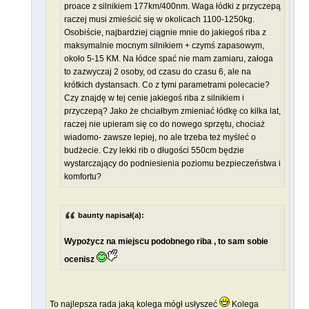
proace z silnikiem 177km/400nm. Waga łódki z przyczepą
raczej musi zmieścić się w okolicach 1100-1250kg.
Osobiście, najbardziej ciągnie mnie do jakiegoś riba z
maksymalnie mocnym silnikiem + czymś zapasowym,
około 5-15 KM. Na łódce spać nie mam zamiaru, załoga
to zazwyczaj 2 osoby, od czasu do czasu 6, ale na
krótkich dystansach. Co z tymi parametrami polecacie?
Czy znajdę w tej cenie jakiegoś riba z silnikiem i
przyczepą? Jako że chciałbym zmieniać łódkę co kilka lat,
raczej nie upieram się co do nowego sprzętu, chociaż
wiadomo- zawsze lepiej, no ale trzeba też myśleć o
budżecie. Czy lekki rib o długości 550cm będzie
wystarczający do podniesienia poziomu bezpieczeństwa i
komfortu?
baunty napisał(a):
Wypożycz na miejscu podobnego riba , to sam sobie
ocenisz
To najlepsza rada jaką kolega mógł usłyszeć
Kolega