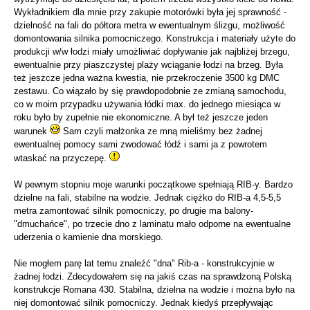
Wykładnikiem dla mnie przy zakupie motorówki była jej sprawność -
dzielność na fali do półtora metra w ewentualnym ślizgu, możliwość
domontowania silnika pomocniczego. Konstrukcja i materiały użyte do
produkcji w/w łodzi miały umożliwiać dopływanie jak najbliżej brzegu,
ewentualnie przy piaszczystej plaży wciąganie łodzi na brzeg. Była
też jeszcze jedna ważna kwestia, nie przekroczenie 3500 kg DMC
zestawu. Co wiązało by się prawdopodobnie ze zmianą samochodu,
co w moim przypadku używania łódki max. do jednego miesiąca w
roku było by zupełnie nie ekonomiczne. A był też jeszcze jeden
warunek
Sam czyli małżonka ze mną mieliśmy bez żadnej
ewentualnej pomocy sami zwodować łódź i sami ja z powrotem
wtaskać na przyczepę.
W pewnym stopniu moje warunki początkowe spełniają RIB-y. Bardzo
dzielne na fali, stabilne na wodzie. Jednak ciężko do RIB-a 4,5-5,5
metra zamontować silnik pomocniczy, po drugie ma balony-
"dmuchańce", po trzecie dno z laminatu mało odporne na ewentualne
uderzenia o kamienie dna morskiego.
Nie mogłem parę lat temu znaleźć "dna" Rib-a - konstrukcyjnie w
żadnej łodzi. Zdecydowałem się na jakiś czas na sprawdzoną Polską
konstrukcje Romana 430. Stabilna, dzielna na wodzie i można było na
niej domontować silnik pomocniczy. Jednak kiedyś przepływając