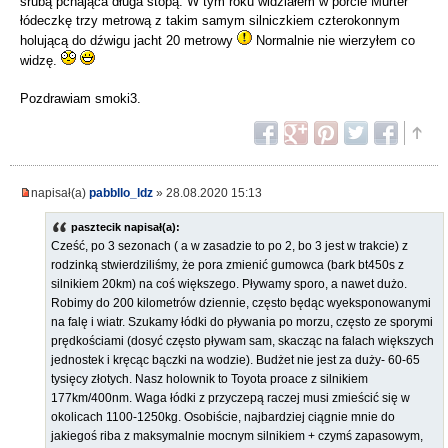
śrubą pchająca długa stopą. W tym roku widziałem w porcie Murter
łódeczkę trzy metrową z takim samym silniczkiem czterokonnym
holującą do dźwigu jacht 20 metrowy
Normalnie nie wierzyłem co
widzę.
Pozdrawiam smoki3.
napisał(a)
pabbllo_ldz
» 28.08.2020 15:13
pasztecik napisał(a):
Cześć, po 3 sezonach ( a w zasadzie to po 2, bo 3 jest w trakcie) z
rodzinką stwierdziliśmy, że pora zmienić gumowca (bark bt450s z
silnikiem 20km) na coś większego. Pływamy sporo, a nawet dużo.
Robimy do 200 kilometrów dziennie, często będąc wyeksponowanymi
na falę i wiatr. Szukamy łódki do pływania po morzu, często ze sporymi
prędkościami (dosyć często pływam sam, skacząc na falach większych
jednostek i kręcąc bączki na wodzie). Budżet nie jest za duży- 60-65
tysięcy złotych. Nasz holownik to Toyota proace z silnikiem
177km/400nm. Waga łódki z przyczepą raczej musi zmieścić się w
okolicach 1100-1250kg. Osobiście, najbardziej ciągnie mnie do
jakiegoś riba z maksymalnie mocnym silnikiem + czymś zapasowym,