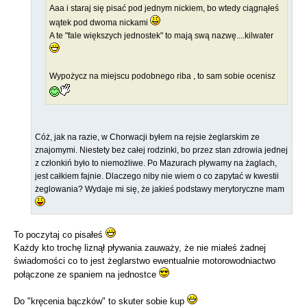
Aaa i staraj się pisać pod jednym nickiem, bo wtedy ciągnąłeś
wątek pod dwoma nickami
A te "fale większych jednostek" to mają swą nazwę....kilwater
Wypożycz na miejscu podobnego riba , to sam sobie ocenisz
Cóż, jak na razie, w Chorwacji byłem na rejsie żeglarskim ze
znajomymi. Niestety bez całej rodzinki, bo przez stan zdrowia jednej
z członkiń było to niemożliwe. Po Mazurach pływamy na żaglach,
jest całkiem fajnie. Dlaczego niby nie wiem o co zapytać w kwestii
żeglowania? Wydaje mi się, że jakieś podstawy merytoryczne mam
To poczytaj co pisałeś
Każdy kto trochę liznął pływania zauważy, że nie miałeś żadnej
świadomości co to jest żeglarstwo ewentualnie motorowodniactwo
połączone ze spaniem na jednostce
Do "kręcenia bączków" to skuter sobie kup