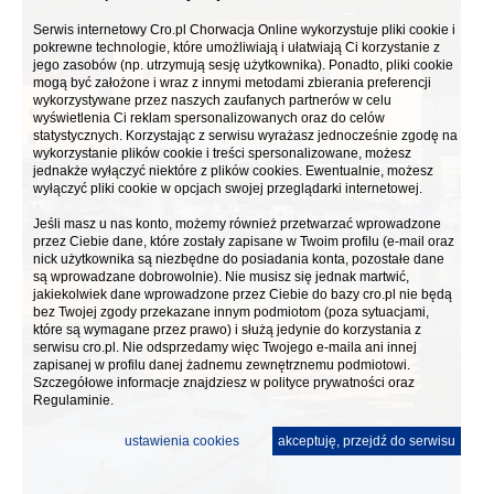
Serwis internetowy Cro.pl Chorwacja Online wykorzystuje pliki cookie i
pokrewne technologie, które umożliwiają i ułatwiają Ci korzystanie z
jego zasobów (np. utrzymują sesję użytkownika). Ponadto, pliki cookie
mogą być założone i wraz z innymi metodami zbierania preferencji
wykorzystywane przez naszych zaufanych partnerów w celu
wyświetlenia Ci reklam spersonalizowanych oraz do celów
statystycznych. Korzystając z serwisu wyrażasz jednocześnie zgodę na
wykorzystanie plików cookie i treści spersonalizowane, możesz
jednakże wyłączyć niektóre z plików cookies. Ewentualnie, możesz
wyłączyć pliki cookie w opcjach swojej przeglądarki internetowej.
Jeśli masz u nas konto, możemy również przetwarzać wprowadzone
przez Ciebie dane, które zostały zapisane w Twoim profilu (e-mail oraz
nick użytkownika są niezbędne do posiadania konta, pozostałe dane
są wprowadzane dobrowolnie). Nie musisz się jednak martwić,
jakiekolwiek dane wprowadzone przez Ciebie do bazy cro.pl nie będą
bez Twojej zgody przekazane innym podmiotom (poza sytuacjami,
które są wymagane przez prawo) i służą jedynie do korzystania z
serwisu cro.pl. Nie odsprzedamy więc Twojego e-maila ani innej
zapisanej w profilu danej żadnemu zewnętrznemu podmiotowi.
Szczegółowe informacje znajdziesz w
polityce prywatności
oraz
Regulaminie.
ustawienia cookies
akceptuję, przejdź do serwisu