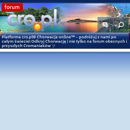
forum
Platforma cro.pl© Chorwacja online™
- podróżuj z nami po
całym świecie! Odkryj Chorwację i nie tylko na forum obecnych i
przyszłych Cromaniaków ツ