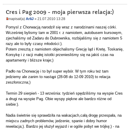
Cres i Pag 2009 - moja pierwsza relacja:)
napisał(a)
ArliJ
» 21.07.2010 13:28
Pomysl z Chorwacją narodził się wraz z narodzinami naszej córki.
Wcześniej bylismy tam w 2001 r. z namiotem, autobusem kursowym,
zjechaliśmy od Zadaru do Dubrownika, rozbijaliśmy się z namiotem 5
razy ale to były czasy młodości:).
Potem zresztą z namiotem objechalismy Grecję ląd i Kretę, Toskanię,
Korsykę i z racji małej istotki przeniesliśmy się na jakiś czas na
apartamenty i bliższe kraje;)
Padło na Chorwację i to był super wybór. W tym roku też tam
jedziemy ale zanim to nastąpi (28-08 do 12-09 2010) to relacja
zeszłoroczna;)
Termin 29 sierpień - 13 września: tydzień spędziliśmy na wyspie Cres
a drugi na wyspie Pag. Obie wyspy piękne ale bardzo różne od
siebie:).
Nadia świetnie się sprawdziła na wakacjach,całą drogę przespała, na
miejscu zadnych problemów, jedzenie, spanie i dobry humor
rewelacja;). Bardzo jej służył wyjazd i w ogóle pobyt we trójkę;) - na