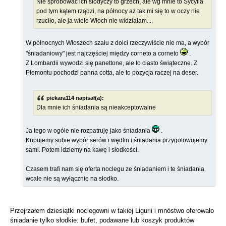
Nie spróbować ich słodyczy to grzech, ale wg mnie to Sycylia
pod tym kątem rządzi, na północy aż tak mi się to w oczy nie
rzuciło, ale ja wiele Włoch nie widziałam....
W północnych Włoszech szału z dolci rzeczywiście nie ma, a wybór
"śniadaniowy" jest najczęściej między corneto a corneto
.
Z Lombardii wywodzi się panettone, ale to ciasto świąteczne. Z
Piemontu pochodzi panna cotta, ale to pozycja raczej na deser.
piekara114 napisał(a):
Dla mnie ich śniadania są nieakceptowalne
Ja tego w ogóle nie rozpatruję jako śniadania
.
Kupujemy sobie wybór serów i wędlin i śniadania przygotowujemy
sami. Potem idziemy na kawę i słodkości.
Czasem trafi nam się oferta noclegu ze śniadaniem i te śniadania
wcale nie są wyłącznie na słodko.
Przejrzałem dziesiątki noclegowni w takiej Ligurii i mnóstwo oferowało
śniadanie tylko słodkie: bufet, podawane lub koszyk produktów