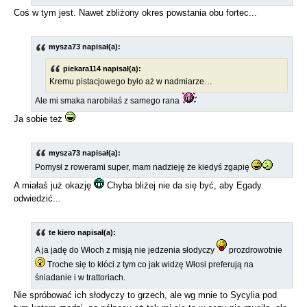
Coś w tym jest. Nawet zbliżony okres powstania obu fortec...
mysza73 napisał(a):
piekara114 napisał(a):
Kremu pistacjowego było aż w nadmiarze…
Ale mi smaka narobiłaś z samego rana
Ja sobie też
mysza73 napisał(a):
Pomysł z rowerami super, mam nadzieję że kiedyś zgapię
A miałaś już okazję
Chyba bliżej nie da się być, aby Egady
odwiedzić...
te kiero napisał(a):
A ja jadę do Włoch z misją nie jedzenia słodyczy
prozdrowotnie
Troche się to kłóci z tym co jak widzę Włosi preferują na
śniadanie i w trattoriach.
Nie spróbować ich słodyczy to grzech, ale wg mnie to Sycylia pod