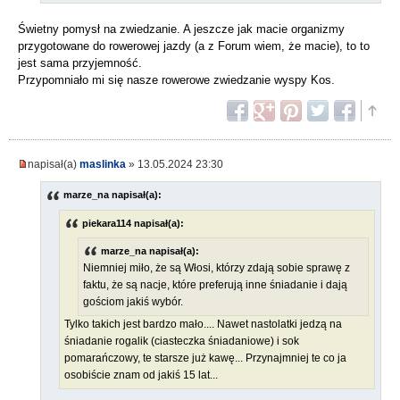
Świetny pomysł na zwiedzanie. A jeszcze jak macie organizmy
przygotowane do rowerowej jazdy (a z Forum wiem, że macie), to to
jest sama przyjemność.
Przypomniało mi się nasze rowerowe zwiedzanie wyspy Kos.
napisał(a)
maslinka
» 13.05.2024 23:30
marze_na napisał(a):
piekara114 napisał(a):
marze_na napisał(a):
Niemniej miło, że są Włosi, którzy zdają sobie sprawę z
faktu, że są nacje, które preferują inne śniadanie i dają
gościom jakiś wybór.
Tylko takich jest bardzo mało.... Nawet nastolatki jedzą na
śniadanie rogalik (ciasteczka śniadaniowe) i sok
pomarańczowy, te starsze już kawę... Przynajmniej te co ja
osobiście znam od jakiś 15 lat...