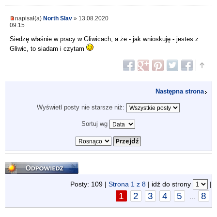
napisał(a)
North Slav
» 13.08.2020
09:15
Siedzę właśnie w pracy w Gliwicach, a że - jak wnioskuję - jestes z
Gliwic, to siadam i czytam
Następna strona
Wyświetl posty nie starsze niż:
Sortuj wg
Odpowiedz
Posty: 109 |
Strona
1
z
8
| idź do strony
|
1
2
3
4
5
8
...