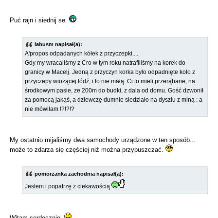
Puć rajn i siednij se.
labusm napisał(a):
A'propos odpadanych kółek z przyczepki....
Gdy my wracaliśmy z Cro w tym roku natrafiliśmy na korek do
granicy w Macelj. Jedną z przyczyn korka było odpadnięte koło z
przyczepy wiozącej łódź, i to nie małą. Ci to mieli przerąbane, na
środkowym pasie, ze 200m do budki, z dala od domu. Gość dzwonił
za pomocą jakąś, a dziewczę dumnie siedziało na dyszlu z miną : a
nie mówiłam !?!?!?
My ostatnio mijaliśmy dwa samochody urządzone w ten sposób...
może to zdarza się częściej niż można przypuszczać.
pomorzanka zachodnia napisał(a):
Jestem i popatrzę z ciekawością
Witam serdecznie.