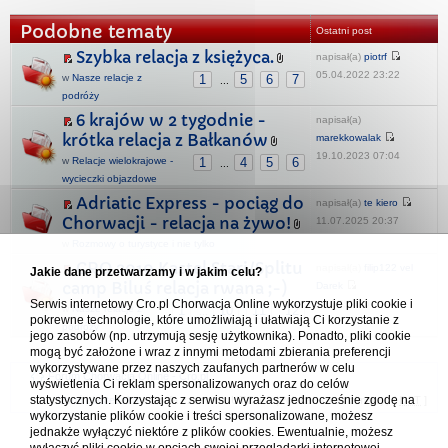
Podobne tematy
Ostatni post
Szybka relacja z księżyca.
napisał(a)
piotrf
05.04.2022 23:22
w
Nasze relacje z
1
5
6
7
...
podróży
6 krajów w 2 tygodnie -
napisał(a)
krótka relacja z Bałkanów
marekkowalak
19.10.2023 07:04
w
Relacje wielokrajowe -
1
4
5
6
...
wycieczki objazdowe
Adriatic Express - pociąg do
napisał(a)
te kiero
Chorwacji - relacja na żywo!
11.07.2025 20:37
w
Rozmowy o turystyce i nie tylko
CRO 2010 Kastel Stari/Splitu
napisał(a)
filip122 vel
Jakie dane przetwarzamy i w jakim celu?
camp Biluś relacja rwana ;-)
Darek
Serwis internetowy Cro.pl Chorwacja Online wykorzystuje pliki cookie i
13.06.2025 17:49
w
Nasze relacje z
1
10
11
12
...
pokrewne technologie, które umożliwiają i ułatwiają Ci korzystanie z
podróży
jego zasobów (np. utrzymują sesję użytkownika). Ponadto, pliki cookie
mogą być założone i wraz z innymi metodami zbierania preferencji
wykorzystywane przez naszych zaufanych partnerów w celu
Forum Chorwacja Online - Cro.pl
wyświetlenia Ci reklam spersonalizowanych oraz do celów
statystycznych. Korzystając z serwisu wyrażasz jednocześnie zgodę na
Usuń ciasteczka
• Strefa czasowa: UTC + 1 (Polska - czas zimowy) [
DST
]
wykorzystanie plików cookie i treści spersonalizowane, możesz
jednakże wyłączyć niektóre z plików cookies. Ewentualnie, możesz