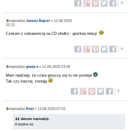
napisał(a)
Janusz Bajcer
» 12.08.2020
22:12
Czekam z ciekawością na CD słodko - gorzkiej relacji.
napisał(a)
gusia-s
» 12.08.2020 23:48
Mam nadzieję, że czara goryczy się tu nie przeleje
Tak czy inaczej, zostaję
napisał(a)
Roxi
» 13.08.2020 07:02
labusm napisał(a):
A siadne se.