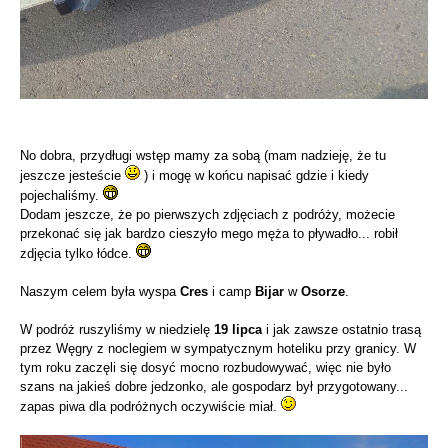
No dobra, przydługi wstęp mamy za sobą (mam nadzieję, że tu
jeszcze jesteście
) i mogę w końcu napisać gdzie i kiedy
pojechaliśmy.
Dodam jeszcze, że po pierwszych zdjęciach z podróży, możecie
przekonać się jak bardzo cieszyło mego męża to pływadło... robił
zdjęcia tylko łódce.
Naszym celem była wyspa
Cres
i camp
Bijar
w
Osorze
.
W podróż ruszyliśmy w niedzielę
19 lipca
i jak zawsze ostatnio trasą
przez Węgry z noclegiem w sympatycznym hoteliku przy granicy. W
tym roku zaczęli się dosyć mocno rozbudowywać, więc nie było
szans na jakieś dobre jedzonko, ale gospodarz był przygotowany...
zapas piwa dla podróżnych oczywiście miał.