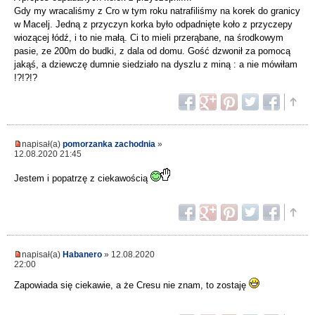
Gdy my wracaliśmy z Cro w tym roku natrafiliśmy na korek do granicy
w Macelj. Jedną z przyczyn korka było odpadnięte koło z przyczepy
wiozącej łódź, i to nie małą. Ci to mieli przerąbane, na środkowym
pasie, ze 200m do budki, z dala od domu. Gość dzwonił za pomocą
jakąś, a dziewczę dumnie siedziało na dyszlu z miną : a nie mówiłam
!?!?!?
napisał(a)
pomorzanka zachodnia
»
12.08.2020 21:45
Jestem i popatrzę z ciekawością
napisał(a)
Habanero
» 12.08.2020
22:00
Zapowiada się ciekawie, a że Cresu nie znam, to zostaję