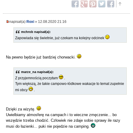
napisał(a)
Roxi
» 12.08.2020 21:16
mchrob napisał(a):
Zapowiada się świetnie, już czekam na kolejny odcinek
Na pewno będzie już bardziej chorwacki.
marze_na napisał(a):
Z przyjemnością poczytam
.
Tym większą, że takie campowo-łódkowe wakacje to temat zupełnie
mi obcy
.
Dzięki za wizytę.
Uwielbiamy atmosferę na campach i to wieczne zmęczenie... bo
wszędzie trzeba chodzić. Człowiek nie zdaje sobie sprawy ile razy
musi do łazienki... puki nie pojedzie na camping.