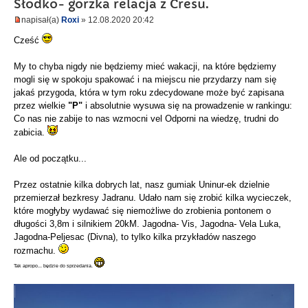
Słodko- gorzka relacja z Cresu.
napisał(a)
Roxi
» 12.08.2020 20:42
Cześć
My to chyba nigdy nie będziemy mieć wakacji, na które będziemy
mogli się w spokoju spakować i na miejscu nie przydarzy nam się
jakaś przygoda, która w tym roku zdecydowane może być zapisana
przez wielkie
"P"
i absolutnie wysuwa się na prowadzenie w rankingu:
Co nas nie zabije to nas wzmocni vel Odporni na wiedzę, trudni do
zabicia.
Ale od początku...
Przez ostatnie kilka dobrych lat, nasz gumiak Uninur-ek dzielnie
przemierzał bezkresy Jadranu. Udało nam się zrobić kilka wycieczek,
które mogłyby wydawać się niemożliwe do zrobienia pontonem o
długości 3,8m i silnikiem 20kM. Jagodna- Vis, Jagodna- Vela Luka,
Jagodna-Peljesac (Divna), to tylko kilka przykładów naszego
rozmachu.
Tak apropo... będzie do sprzedania.