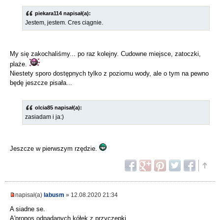
piekara114 napisał(a):
Jestem, jestem. Cres ciągnie.
My się zakochaliśmy... po raz kolejny. Cudowne miejsce, zatoczki,
plaże.
Niestety sporo dostępnych tylko z poziomu wody, ale o tym na pewno
będę jeszcze pisała...
olcia85 napisał(a):
zasiadam i ja:)
Jeszcze w pierwszym rzędzie.
napisał(a)
labusm
» 12.08.2020 21:34
A siadne se.
A'propos odpadanych kółek z przyczepki....