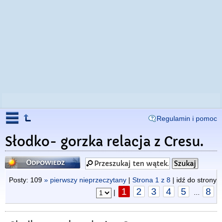
Regulamin i pomoc
Słodko- gorzka relacja z Cresu.
Odpowiedz
Posty: 109
» pierwszy nieprzeczytany
|
Strona
1
z
8
| idź do strony
1
2
3
4
5
8
|
...