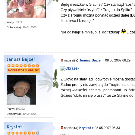
Będę mieszkał w Slatine? Czy stamtąd "coś" 
Czy pływaliście "czymś" z Trogiru do Splitu?
Czy z Trogiru można połynąć gdzieś dalej (D
Ile to trwa i kosztuje?
Posty:
3353
Dołączył(a):
26.04.2005
Nie odsyłajcie mnie, pliz, do "szukaj"
Liczę
Janusz Bajcer
napisał(a)
Janusz Bajcer
» 08.05.2007 08:29
Z Ciovo na stały ląd i odwrotnie można dosta
Żadne promy nie zawijają do Trogiru, natom
różnej wielkości jachtami, pontonami lub łódk
Gdzieś "obiło mi się o uszy", że ze Slatine do
Posty:
109322
Dołączył(a):
10.09.2004
Krystof
napisał(a)
Krystof
» 08.05.2007 08:33