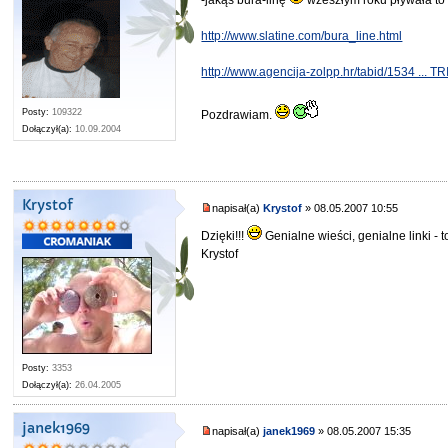
http://www.slatine.com/bura_line.html
http://www.agencija-zolpp.hr/tabid/1534 ... T
Posty:
109322
Pozdrawiam.
Dołączył(a):
10.09.2004
Krystof
napisał(a)
Krystof
» 08.05.2007 10:55
Dzięki!!!
Genialne wieści, genialne linki - 
Krystof
Posty:
3353
Dołączył(a):
26.04.2005
janek1969
napisał(a)
janek1969
» 08.05.2007 15:35