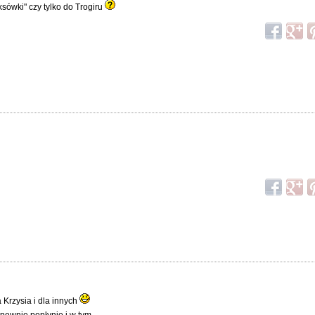
ksówki" czy tylko do Trogiru
 Krzysia i dla innych
pewnie popłynie i w tym.