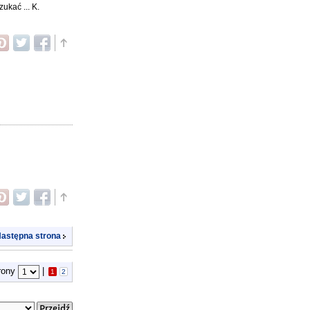
ukać ... K.
astępna strona
trony
|
1
2