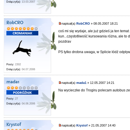
Dołączył(a):
13.03.2007
RobCRO
napisał(a)
RobCRO
» 08.05.2007 18:21
coś mi się wydaje, ale już gdzieś ja ten tema
kun...częstotliwość kursowania różna, ale to d
pozdrav
PS tylko drobna uwaga, w Splicie łódź odpływa
Posty:
1502
Dołączył(a):
04.07.2006
mada1
napisał(a)
mada1
» 12.05.2007 14:21
Na wycieczke do Trogiru polecam autobus ze Sl
Posty:
27
Dołączył(a):
04.06.2006
Krystof
napisał(a)
Krystof
» 21.05.2007 14:40