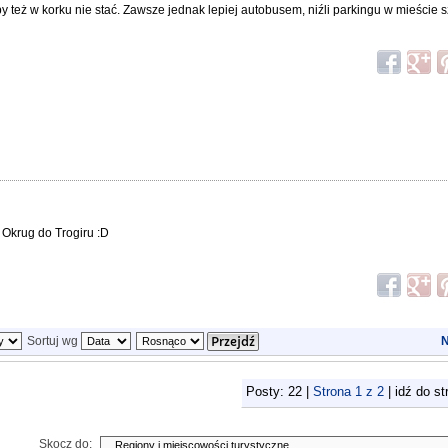
by też w korku nie stać. Zawsze jednak lepiej autobusem, niźli parkingu w mieście sz
 Okrug do Trogiru :D
Sortuj wg
N
Posty: 22 |
Strona
1
z
2
| idź do s
Skocz do: