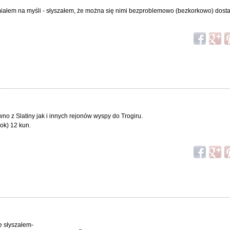
iałem na myśli - słyszałem, że można się nimi bezproblemowo (bezkorkowo) dostać 
.
no z Slatiny jak i innych rejonów wyspy do Trogiru.
ok) 12 kun.
e słyszałem-