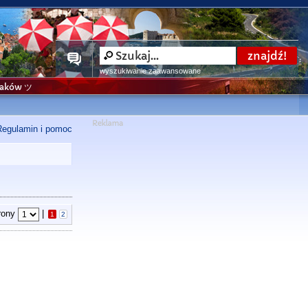
wyszukiwanie zaawansowane
niaków ツ
Regulamin i pomoc
trony
|
1
2