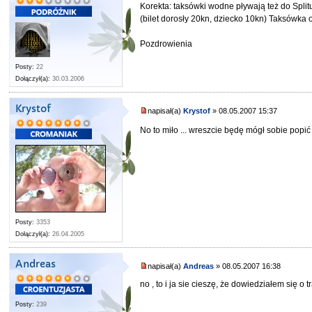
Korekta: taksówki wodne pływają też do Splitu
(bilet dorosły 20kn, dziecko 10kn) Taksówka 
Pozdrowienia
Posty:
22
Dołączył(a):
30.03.2006
Krystof
napisał(a)
Krystof
» 08.05.2007 15:37
No to miło ... wreszcie będę mógł sobie popić
Posty:
3353
Dołączył(a):
26.04.2005
Andreas
napisał(a)
Andreas
» 08.05.2007 16:38
no , to i ja sie cieszę, że dowiedziałem się 
Posty:
239