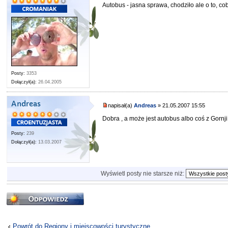
Autobus - jasna sprawa, chodziło ale o to, co
Posty:
3353
Dołączył(a):
26.04.2005
Andreas
napisał(a)
Andreas
» 21.05.2007 15:55
Dobra , a może jest autobus albo coś z Gornji
Posty:
239
Dołączył(a):
13.03.2007
Wyświetl posty nie starsze niż:
Odpowiedz
Powrót do Regiony i miejscowości turystyczne