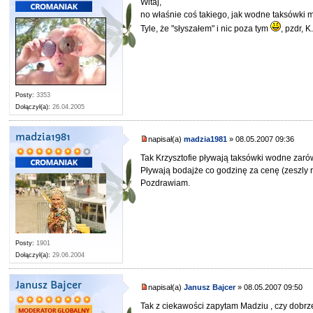
Witaj,
no właśnie coś takiego, jak wodne taksówki m
Tyle, że "słyszałem" i nic poza tym
, pzdr, K
Posty:
3353
Dołączył(a):
26.04.2005
madzia1981
napisał(a)
madzia1981
» 08.05.2007 09:36
Tak Krzysztofie pływają taksówki wodne zarów
Pływają bodajże co godzinę za cenę (zeszly r
Pozdrawiam.
Posty:
1901
Dołączył(a):
29.06.2004
Janusz Bajcer
napisał(a)
Janusz Bajcer
» 08.05.2007 09:50
Tak z ciekawości zapytam Madziu , czy dobrz