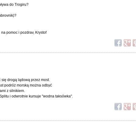
pływa do Trogiru?
ubrovnik)?
 na pomoc i pozdrav, Krystof
ć się drogą lądową przez most.
iast podróż morską można odbyć
ami z silnikiem.
 Splitu i odwrotnie kursuje "wodna taksówka".