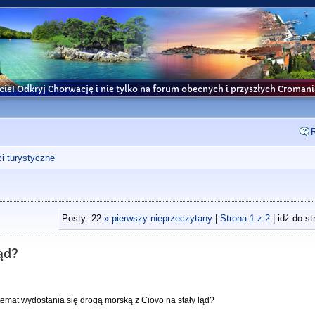
cie! Odkryj Chorwację i nie tylko na forum obecnych i przyszłych Croma
i turystyczne
Posty: 22
» pierwszy nieprzeczytany
|
Strona
1
z
2
| idź do s
kąd?
temat wydostania się drogą morską z Ciovo na stały ląd?