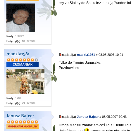
czy ze Slatiny do Splitu też kursują "wodne ta
Posty:
109322
Dołączył(a):
10.09.2004
madzia1981
napisał(a)
madzia1981
» 08.05.2007 10:21
Tylko do Trogiru Januszku.
Pozdrawiam.
Posty:
1901
Dołączył(a):
29.06.2004
Janusz Bajcer
napisał(a)
Janusz Bajcer
» 08.05.2007 10:43
Droga Madziu znalazłem coś i dla Ciebie i dla
-jakąś bura-linę
wzeszłym roku pływała to 