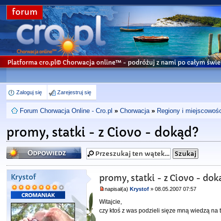
forum
Platforma cro.pl© Chorwacja online™
- podróżuj z nami po całym świe
Zaloguj się
Zarejestruj się
Forum Chorwacja Online - Cro.pl
»
Chorwacja
»
Regiony i miejscowośc
promy, statki - z Ciovo - dokąd?
Odpowiedz
Krystof
promy, statki - z Ciovo - do
napisał(a)
Krystof
» 08.05.2007 07:57
Witajcie,
czy ktoś z was podzieli sięze mną wiedzą na 