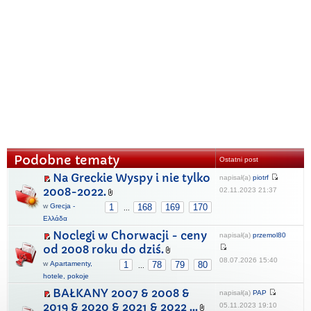
Podobne tematy
Ostatni post
Na Greckie Wyspy i nie tylko
napisał(a)
piotrf
2008-2022.
02.11.2023 21:37
w
Grecja -
1
168
169
170
...
Ελλάδα
Noclegi w Chorwacji - ceny
napisał(a)
przemol80
od 2008 roku do dziś.
08.07.2026 15:40
w
Apartamenty,
1
78
79
80
...
hotele, pokoje
BAŁKANY 2007 & 2008 &
napisał(a)
PAP
2019 & 2020 & 2021 & 2022 ...
05.11.2023 19:10