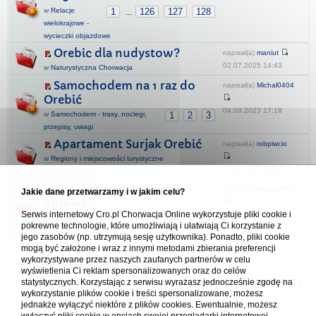
w
Relacje
1
126
127
128
...
wielokrajowe -
wycieczki objazdowe
Orebic dla nudystow?
napisał(a)
maniut
02.07.2025 14:43
w
Naturystyczna Chorwacja
Samochodem na 1 raz do
napisał(a)
Michał0404
Orebić
04.09.2023 17:18
w
Samochodem - trasy, noclegi,
1
2
3
przepisy, uwagi
Apartament Surjak Orebić
napisał(a)
robpiwcio
w
Regiony i miejscowości turystyczne
07.02.2023 16:04
Apartamenty w Orebic -
napisał(a)
Michał0404
Jakie dane przetwarzamy i w jakim celu?
opinie
Serwis internetowy Cro.pl Chorwacja Online wykorzystuje pliki cookie i
15.08.2023 13:54
w
Apartamenty, hotele,
1
2
3
4
pokrewne technologie, które umożliwiają i ułatwiają Ci korzystanie z
pokoje
jego zasobów (np. utrzymują sesję użytkownika). Ponadto, pliki cookie
mogą być założone i wraz z innymi metodami zbierania preferencji
wykorzystywane przez naszych zaufanych partnerów w celu
Forum Chorwacja Online - Cro.pl
wyświetlenia Ci reklam spersonalizowanych oraz do celów
statystycznych. Korzystając z serwisu wyrażasz jednocześnie zgodę na
Usuń ciasteczka
• Strefa czasowa: UTC + 1 (Polska - czas zimowy) [
DST
]
wykorzystanie plików cookie i treści spersonalizowane, możesz
jednakże wyłączyć niektóre z plików cookies. Ewentualnie, możesz