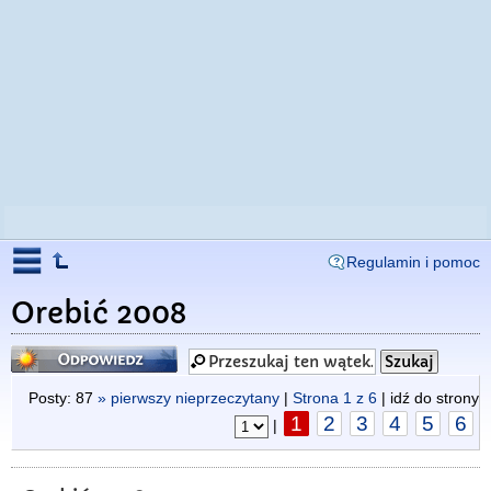
Regulamin i pomoc
Orebić 2008
Odpowiedz
Posty: 87
» pierwszy nieprzeczytany
|
Strona
1
z
6
| idź do strony
1
2
3
4
5
6
|