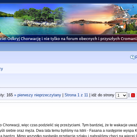
cie! Odkryj Chorwację i nie tylko na forum obecnych i przyszłych Croma
ży
ty: 165
» pierwszy nieprzeczytany
|
Strona
1
z
11
| idź do strony
|
1
o Chorwacji, więc czas podzielić się przeżyciami. Tym bardziej, że te wakacje uw
li siebie oraz męża. Dwa lata temu byliśmy na Istrii - Fasana a następnie wyspa Kr
a bardzo. Mimo wszystko nastąpiło przetarcie szlaku i nabraliśmy chęci na więcej