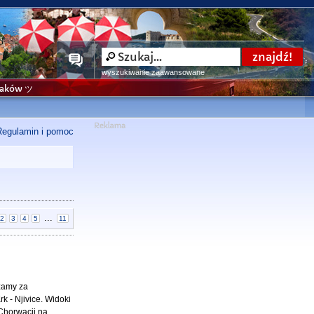
wyszukiwanie zaawansowane
niaków ツ
Regulamin i pomoc
...
2
3
4
5
11
ażamy za
k - Njivice. Widoki
 Chorwacji na