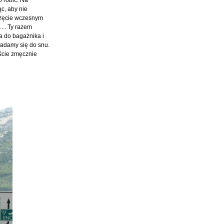
ąc, aby nie
częcie wczesnym
... Ty razem
a do bagażnika i
ladamy się do snu.
ęście zmęcznie