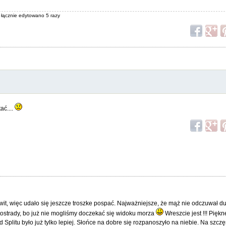
, łącznie edytowano 5 razy
ać....
wit, więc udało się jeszcze troszke pospać. Najważniejsze, że mąż nie odczuwał d
utostrady, bo już nie mogliśmy doczekać się widoku morza
Wreszcie jest !!! Pięk
Splitu było już tylko lepiej. Słońce na dobre się rozpanoszyło na niebie. Na szczęś