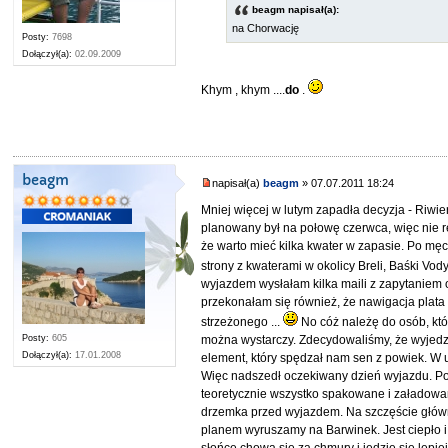
beagm napisał(a):
na Chorwację
Posty:
7698
Dołączył(a):
02.09.2009
Khym , khym ....
do
.
beagm
napisał(a)
beagm
» 07.07.2011 18:24
Mniej więcej w lutym zapadła decyzja - Riwie
planowany był na połowę czerwca, więc nie r
że warto mieć kilka kwater w zapasie. Po męc
strony z kwaterami w okolicy Breli, Baśki Vo
wyjazdem wysłałam kilka maili z zapytaniem o 
przekonałam się również, że nawigacja plata 
strzeżonego ...
No cóż należę do osób, któr
można wystarczy. Zdecydowaliśmy, że wyjedzi
Posty:
605
Dołączył(a):
17.01.2008
element, który spędzał nam sen z powiek. W 
Więc nadszedł oczekiwany dzień wyjazdu. Po 
teoretycznie wszystko spakowane i załadowan
drzemka przed wyjazdem. Na szczęście główny 
planem wyruszamy na Barwinek. Jest ciepło i 
słońce chowa się za chmury i jedzie się lep