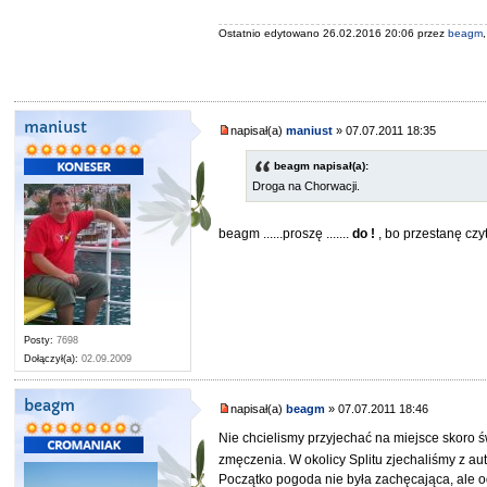
Ostatnio edytowano 26.02.2016 20:06 przez
beagm
maniust
napisał(a)
maniust
» 07.07.2011 18:35
beagm napisał(a):
Droga na Chorwacji.
beagm ......proszę .......
do !
, bo przestanę czyt
Posty:
7698
Dołączył(a):
02.09.2009
beagm
napisał(a)
beagm
» 07.07.2011 18:46
Nie chcielismy przyjechać na miejsce skoro ś
zmęczenia. W okolicy Splitu zjechaliśmy z a
Początko pogoda nie była zachęcająca, ale od 