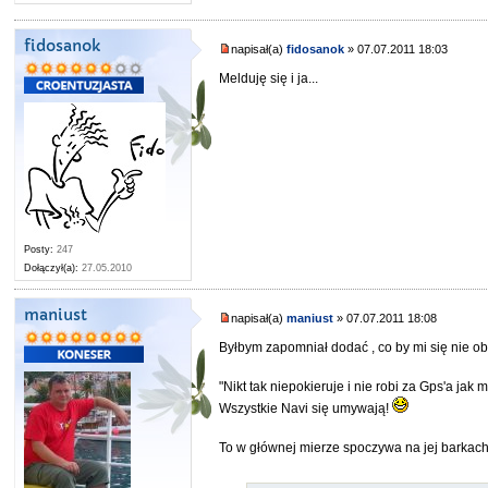
fidosanok
napisał(a)
fidosanok
» 07.07.2011 18:03
Melduję się i ja...
Posty:
247
Dołączył(a):
27.05.2010
maniust
napisał(a)
maniust
» 07.07.2011 18:08
Byłbym zapomniał dodać , co by mi się nie ob
"Nikt tak niepokieruje i nie robi za Gps'a jak 
Wszystkie Navi się umywają!
To w głównej mierze spoczywa na jej barkach 