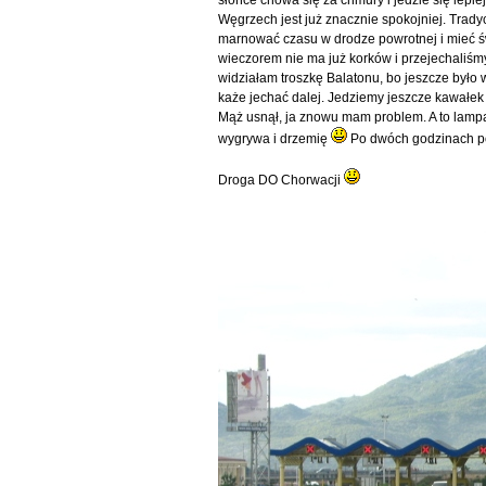
Węgrzech jest już znacznie spokojniej. Tradyc
marnować czasu w drodze powrotnej i mieć ś
wieczorem nie ma już korków i przejechaliśmy 
widziałam troszkę Balatonu, bo jeszcze było
każe jechać dalej. Jedziemy jeszcze kawałek 
Mąż usnął, ja znowu mam problem. A to lampa 
wygrywa i drzemię
Po dwóch godzinach po
Droga DO Chorwacji