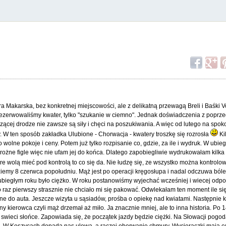
ra Makarska, bez konkretnej miejscowości, ale z delikatną przewagą Breli i Baśki 
ezerwowaliśmy kwater, tylko "szukanie w ciemno". Jednak doświadczenia z poprzed
zącej drodze nie zawsze są siły i chęci na poszukiwania. A więc od lutego na spo
dy. W ten sposób zakładka Ulubione - Chorwacja - kwatery troszkę się rozrosła
Ki
wolne pokoje i ceny. Potem już tylko rozpisanie co, gdzie, za ile i wydruk. W ubieg
rożne figle więc nie ufam jej do końca. Dlatego zapobiegliwie wydrukowałam kilka
e wolą mieć pod kontrolą to co się da. Nie łudzę się, ze wszystko można kontrolowa
emy 8 czerwca popołudniu. Mąż jest po operacji kręgosłupa i nadal odczuwa bóle
ubiegłym roku było ciężko. W roku postanowiśmy wyjechać wcześniej i wiecej odp
raz pierwszy strasznie nie chciało mi się pakować. Odwlekałam ten moment ile si
e do auta. Jeszcze wizyta u sąsiadów, prośba o opiekę nad kwiatami. Następnie 
kierowca czyli mąż drzemał aż miło. Ja znacznie mniej, ale to inna historia. Po 
swieci słońce. Zapowiada się, że początek jazdy będzie ciężki. Na Słowacji pogod
iej. W Koszycach dopada nas ulewa, a raczej oberwanie chmury. Wycieraczki mają c