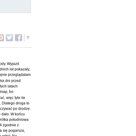
Vody. Wyjazd
nich lat pokazały,
kojnie przeglądałam
lka dni przed
łych latach
 map, bo
ć, więc tyle ile
. Dlatego droga to
oczywać po drodze.
ę dało. W końcu
krótka południowa
14 zgodnie z
a się pogarsza,
o robić. Na