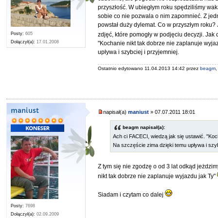
przyszłość. W ubiegłym roku spędziliśmy wak
sobie co nie pozwala o nim zapomnieć. Z jed
powstał duży dylemat. Co w przyszłym roku? 
Posty:
605
zdjęć, które pomogły w podjęciu decyzji. Ja
Dołączył(a):
17.01.2008
"Kochanie nikt tak dobrze nie zaplanuje wyjaz
upływa i szybciej i przyjemniej.
Ostatnio edytowano 11.04.2013 14:42 przez
beagm
maniust
napisał(a)
maniust
» 07.07.2011 18:01
beagm napisał(a):
Ach ci FACECI, wiedzą jak się ustawić. "Koc
Na szczęście zima dzięki temu upływa i szybc
Z tym się nie zgodzę o od 3 lat odkąd jeżdzimy
nikt tak dobrze nie zaplanuje wyjazdu jak Ty"
Siadam i czytam co dalej
Posty:
7698
Dołączył(a):
02.09.2009