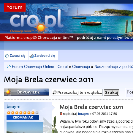
forum
Platforma cro.pl© Chorwacja online™
- podróżuj z nami po całym świe
Zaloguj się
Zarejestruj się
Forum Chorwacja Online - Cro.pl
»
Chorwacja
»
Nasze relacje z podró
Moja Brela czerwiec 2011
Odpowiedz
Pos
beagm
Moja Brela czerwiec 2011
napisał(a)
beagm
» 07.07.2011 17:50
Witam, w tym roku odbyliśmy trzecią podróż d
najwspanialsze póki co. Pisząc my nam na myś
cudowne, ale pogoda nie rozpieszczała nas z