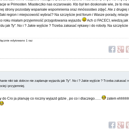
acje w Primosten. Miasteczko nas oczarowało. Kto był ten doskonale wie, że to mi
nej strony pozostały wspaniałe wspomnienia oraz mnósssstwo zdjęć. Ale z drugiej 
Jaki region i miejscowość wybrać? Na szczęście jest forum i Wasze porady, relacj
k co roku miałam przyjemność przygotowania wyjazdu
Ach ci FACECI, wiedzą jak 
du jak Ty". No i ? Jakie wyjście ? Trzeba zakasać rękawy i do roboty. Na szczęście
, łącznie edytowano 1 raz
hanie nikt tak dobrze nie zaplanuje wyjazdu jak Ty". No i ? Jakie wyjście ? Trzeba zakasać r
iej i przyjemniej.
 do Cro ja planuję co roczny wyjazd gdzie , po co i dlaczego.......
zatem ehhhhh 