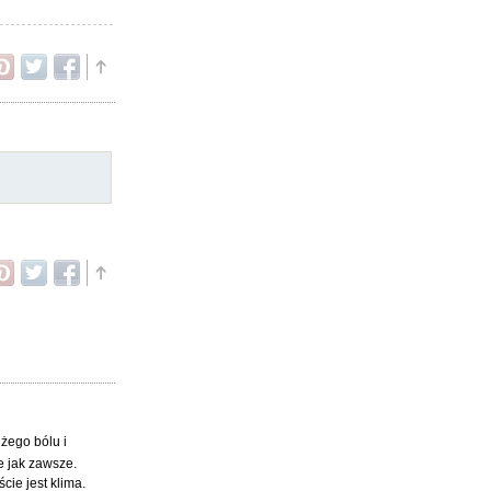
użego bólu i
ne jak zawsze.
cie jest klima.