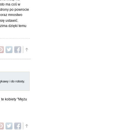
asto ma coś w
strony po powrocie
e oraz mnostwo
się ustawić.
 zima dzięki temu
ękawy i do roboty.
te kobiety "Mężu