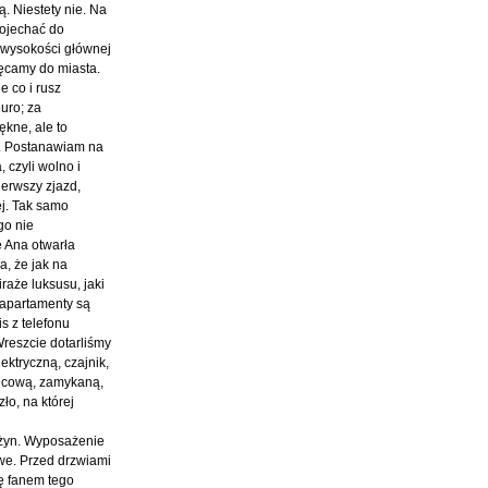
ą. Niestety nie. Na
pojechać do
a wysokości głównej
ręcamy do miasta.
e co i rusz
uro; za
ękne, ale to
A. Postanawiam na
 czyli wolno i
ierwszy zjazd,
j. Tak samo
go nie
e Ana otwarła
a, że jak na
raże luksusu, jaki
 apartamenty są
s z telefonu
Wreszcie dotarliśmy
ektryczną, czajnik,
nicową, zamykaną,
ło, na której
rężyn. Wyposażenie
owe. Przed drzwiami
ę fanem tego