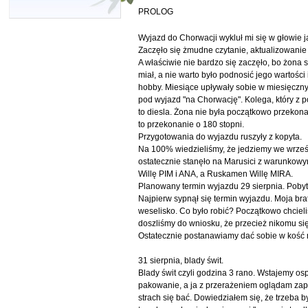
PROLOG
Wyjazd do Chorwacji wykluł mi się w głowie 
Zaczęło się żmudne czytanie, aktualizowanie 
A właściwie nie bardzo się zaczęło, bo żona st
miał, a nie warto było podnosić jego wartości
hobby. Miesiące upływały sobie w miesięczny
pod wyjazd "na Chorwację". Kolega, który z 
to diesla. Żona nie była początkowo przekona
to przekonanie o 180 stopni.
Przygotowania do wyjazdu ruszyły z kopyta.
Na 100% wiedzieliśmy, że jedziemy we wrześn
ostatecznie stanęło na Marusici z warunkow
Willę PIM i ANA, a Ruskamen Willę MIRA.
Planowany termin wyjazdu 29 sierpnia. Pobyt..
Najpierw sypnął się termin wyjazdu. Moja brat
weselisko. Co było robić? Początkowo chcieliś
doszliśmy do wniosku, że przecież nikomu się
Ostatecznie postanawiamy dać sobie w kość 
31 sierpnia, blady świt.
Blady świt czyli godzina 3 rano. Wstajemy o
pakowanie, a ja z przerażeniem oglądam zapas
strach się bać. Dowiedziałem się, że trzeba b