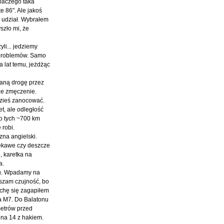
Dlaczego taka
e 86". Ale jakoś
y udział. Wybrałem
szło mi, że
li... jedziemy
 problemów. Samo
a lat temu, jeżdżąc
zaną drogę przez
ze zmęczenie.
dzieś zanocować.
t, ale odległość
po tych ~700 km
 robi.
zna angielski.
iekawe czy deszcze
, karetka na
a.
ażu. Wpadamy na
kszam czujność, bo
rochę się zagapiłem
 na M7. Do Balatonu
metrów przed
ina 14 z hakiem.