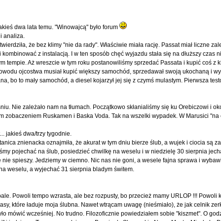
jakieś dwa lata temu. "Winowajcą" było forum
i analiza.
wierdziła, że bez klimy "nie da rady". Właściwie miała rację. Passat miał liczne zale
 i kombinować z instalacją. I w ten sposób chęć wyjazdu stała się na dłuższy czas
m tempie. Aż wreszcie w tym roku postanowiliśmy sprzedać Passata i kupić coś z k
powodu ojcostwa musiał kupić większy samochód, sprzedawał swoją ukochaną i wyp
na, bo to mały samochód, a diesel kojarzył jej się z czymś mulastym. Pierwsza tes
iu. Nie zależało nam na tłumach. Początkowo skłanialiśmy się ku Orebiczowi i oko
ym zobaczeniem Ruskamen i Baska Voda. Tak na wszelki wypadek. W Marusici "na 
. jakieś dwa/trzy tygodnie.
anica znienacka oznajmiła, że akurat w tym dniu bierze ślub, a wujek i ciocia są z
my pojechać na ślub, posiedzieć chwilkę na weselu i w niedzielę 30 sierpnia jecha
 nie spieszy. Jedziemy w ciemno. Nic nas nie goni, a wesele fajna sprawa i wybaw
na weselu, a wyjechać 31 sierpnia bladym świtem.
spale. Powoli tempo wzrasta, ale bez rozpusty, bo przecież mamy URLOP !!! Powoli
y, które ładuje moja ślubna. Nawet wtrącam uwagę (nieśmiało), że jak celnik zerk
yło mówić wcześniej. No trudno. Filozoficznie powiedziałem sobie "kiszmet". O god