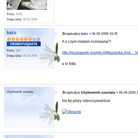
Posty:
5432
Dołączył(a):
08.01.2008
kato
napisał(a)
kato
» 06.09.2009 19:35
A o czym miałem rozmawiać?
Posty:
187
http://picasaweb.google.pl/Maslanka.And ...
Dołączył(a):
29.09.2005
a to fotki
Użytkownik usunięty
napisał(a)
Użytkownik usunięty
» 06.09.2009 
Na tej plaży odpoczywaliście