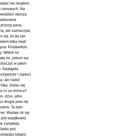
miętać nie mogłem.
ji cenowych. Na
wiedzieć starsza
 sekundzie
, proszę pana,
ą, ale zaznaczyła,
 się, że jej syn
ałem kilka mejli
 syna. Postawiłem
aj. Widok na
ała mi, żebym się
zobaczyć w jakim
. Nastąpiła
rzyjedzie i zapłaci
a, ale nadal
ótka. Darko się
cu co za różnica?
o, dżus, albo
ż drugie piwo tej
pslem. Ta było
ner. Wydaje mi się
 jest wyjątkowej
ie zamykały.
Darko jest
 pomiędzy łykami