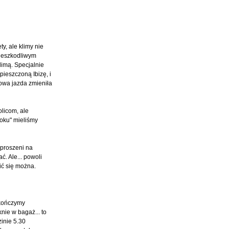
ty, ale klimy nie
 nieszkodliwym
limą. Specjalnie
ieszczoną Ibizę, i
towa jazda zmieniła
licom, ale
oku" mieliśmy
aproszeni na
ć. Ale... powoli
ić się można.
 kończymy
nie w bagaż... to
zinie 5.30