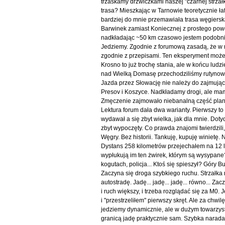
trzaskamy drzwiczkami naszej "czarnej strzał
trasa? Mieszkając w Tarnowie teoretycznie łat
bardziej do mnie przemawiała trasa węgierska
Barwinek zamiast Koniecznej z prostego powod
nadkładając ~50 km czasowo jestem podobnie
Jedziemy. Zgodnie z forumową zasadą, że w m
zgodnie z przepisami. Ten eksperyment może
Krosno to już trochę stania, ale w końcu lud
nad Wielką Domasę przechodziliśmy rutynowe k
Jazda przez Słowację nie należy do zajmują
Presov i Koszyce. Nadkładamy drogi, ale mam
Zmęczenie zajmowało niebanalną część plano
Lektura forum dała dwa warianty. Pierwszy to
wydawał a się zbyt wielka, jak dla mnie. Do
zbyt wypoczęty. Co prawda znajomi twierdzili
Węgry. Bez historii. Tankuję, kupuję winiet
Dystans 258 kilometrów przejechałem na 12 li
wypłukują im ten żwirek, którym są wysypan
kogutach, policja... Ktoś się spieszył? Góry 
Zaczyna się droga szybkiego ruchu. Strzałka
autostradę. Jadę... jadę... jadę... równo... 
i ruch większy, i trzeba rozglądać się za M0. 
i "przestrzeliłem" pierwszy skręt. Ale za chwi
jedziemy dynamicznie, ale w dużym towarzystw
granicą jadę praktycznie sam. Szybka narada