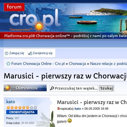
forum
Platforma cro.pl© Chorwacja online™
- podróżuj z nami po całym świe
Zaloguj się
Zarejestruj się
Forum Chorwacja Online - Cro.pl
»
Chorwacja
»
Nasze relacje z podró
Marusici - pierwszy raz w Chorwacj
Odpowiedz
kato
Marusici - pierwszy raz w C
napisał(a)
kato
» 06.09.2009 18:48
Witam. Od kilku dni jestem w Chorwacji i chc
Posty:
187
galerii
Dołączył(a):
29.09.2005