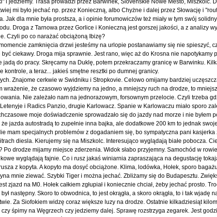
ki" i jedziemy. Trasa prowadzi przez Barwinek, Slovenskie Nowe Mesto, Miszkolc. 
wiej mi było jechać np. przez Konieczną, albo Chyżne i dalej przez Słowację i "rout
. Jak dla mnie była prostsza, a i opinie forumowiczów też miały w tym swój solidn
u. Droga z Tarnowa przez Gorlice i Konieczną jest gorszej jakości, a z analizy wy
. Czyli po co narażać obciążoną Ibizę?
omencie zamknięcia drzwi jesteśmy na urlopie postanawiamy się nie spieszyć, czy
 być ciekawy. Droga mija sprawnie. Jest rano, więc aż do Krosna nie napotykamy
zie jadą do pracy. Skręcamy na Duklę, potem przekraczamy granicę w Barwinku. Kilk
ontrole, a teraz... jakieś smętne resztki po dumnej granicy.
cych. Znajome cerkwie w Swidniku i Stropkovie. Celowo omijamy bardziej uczęszc
 wrażenie, że czasowo wyjdziemy na jedno, a mniejszy ruch na drodze, to mniejs
wania. Nie zależało nam na jednorazowym, forsownym przelocie. Czyli trzeba g
 Letenyje i Radics Panzio, drugie Karlowacz. Spanie w Karlowaczu miało sporo zale
tychczasowe moje doświadczenie sprowadzało się do jazdy nad morze i nie byłem 
, że jazda autostradą to zupełnie inna bajka, ale dodatkowe 200 km to jednak swoje
ę. Nie mam specjalnych problemów z dogadaniem się, bo sympatyczna pani kasjerka 
trach diesla. Kierujemy się na Miszkolc. Interesująco wyglądają białe pobocza. C
e? Po drodze mijamy miejsce zderzenia. Widok słabo przyjemny. Samochód w rowie
Bukowe wyglądają fajnie. Co i rusz jakaś winiarnia zapraszająca na degustację tokaj
 rusza z kopyta. A kopyto ma dosyć obciążone. Klima, lodówka, Hołek, sporo bag
Zaczyna mnie ziewać. Szybki Tiger i można jechać. Zbliżamy się do Budapesztu. Zwię
Jest zjazd na M0. Hołek całkiem zgłupiał i koniecznie chciał, żeby jechać prosto. T
lę był następny. Skoro to obwodnica, to jest okrągła, a skoro okrągła, to i tak wjadę
ie. Za Siofokiem widzę coraz większe luzy na drodze. Ostatnie kilkadziesiąt kilo
 czy śpimy na Węgrzech czy jedziemy dalej. Sprawę rozstrzyga zegarek. Jest godz