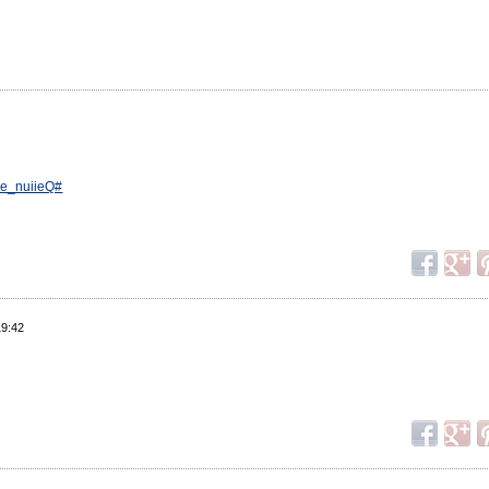
 Ne_nuiieQ#
19:42