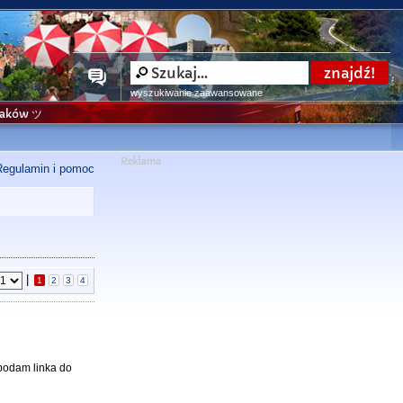
wyszukiwanie zaawansowane
niaków ツ
Regulamin i pomoc
|
1
2
3
4
 podam linka do