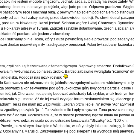
odatku nie jestem w ogóle zmęczony. Jednak jazda autostradą ma swoje zalety. Wr
adnego interesu na starym przejściu, więc jadę prosto. Odprawa graniczna. Węgier 
ył paszporty w ręce i machnął ręką. Z pewnym napięciem podjechałem do stanowi
rty od celnika i zatrzymał się przed stanowiskiem policji. Po chwili dostał paszport
, postukał w klawiaturę i kazał jechać. Szlaban w górę i witaj Chorwacjo. Dynamic
 Hołka trzy adresy w Turanij. Zagrzeb i szybkie dotankowanie. Średnia spalania w
okładność pomiaru, ale jestem zadowolony.
mce i słuchamy pilnie Hołka, który z dużą pewnością siebie prowadzi pod zadany 
zej drodze pojawił się miły i zachęcający pensjonat. Pokój był zadbany, łazienka
kiem, czyli cebulą faszerowaną dżemem figowym. Naprawdę smaczne. Dodatkowo
bowała mi wytłumaczyć, co należy zrobić. Bardzo zabawnie wyglądała "rozmowa" d
angielsku. Pogodził nas język rosyjski
 do Karlowacza nie odznaczała się jakimiś szczególnymi walorami widokowymi, o t
a prowadziła konsekwentnie pod górę, okoliczne góry były coraz bardziej dzikie 
umieć, jak Chorwatom udaje się budować autostrady tak szybko, w tak trudnym te
kazało się... morze. Aż do tej chwili czytając forum zastanawiałem się, dlaczego p
adran". Teraz nie mam już wątpliwości. Jadran brzmi lepiej. W słowie "Adriatyk" jest
a zgodliwy początek "ja...". To szalenie miłe i optymistyczne. Żona przez cała trasę
 może focić do tyłu. Pocieszałem ją, że w drodze powrotnej będzie miała na pewno o
obliczeń wychodzi, że jazda po autostradzie kosztowała "Strzałkę" 5,1 l/100 km.
 Prawie, jak w starym dowcipie o Wąchocku, w którym były tak ostre zakręty, że kier
y. Odbijamy na Marusici. Zatrzymujemy się pod sklepem i tu wychodzi mój pierwszy