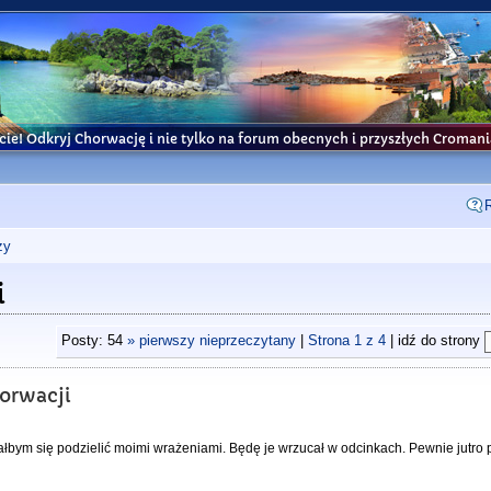
cie! Odkryj Chorwację i nie tylko na forum obecnych i przyszłych Croma
ży
i
Posty: 54
» pierwszy nieprzeczytany
|
Strona
1
z
4
| idź do strony
horwacji
iałbym się podzielić moimi wrażeniami. Będę je wrzucał w odcinkach. Pewnie jutro