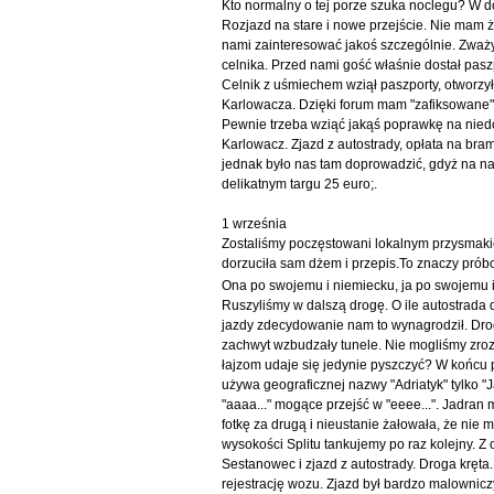
Kto normalny o tej porze szuka noclegu? W d
Rozjazd na stare i nowe przejście. Nie mam ż
nami zainteresować jakoś szczególnie. Zważ
celnika. Przed nami gość właśnie dostał paszpo
Celnik z uśmiechem wziął paszporty, otworzył
Karlowacza. Dzięki forum mam "zafiksowane" u
Pewnie trzeba wziąć jakąś poprawkę na nied
Karlowacz. Zjazd z autostrady, opłata na bra
jednak było nas tam doprowadzić, gdyż na nas
delikatnym targu 25 euro;.
1 września
Zostaliśmy poczęstowani lokalnym przysma
dorzuciła sam dżem i przepis.To znaczy pró
Ona po swojemu i niemiecku, ja po swojemu i 
Ruszyliśmy w dalszą drogę. O ile autostrada
jazdy zdecydowanie nam to wynagrodził. Drog
zachwyt wzbudzały tunele. Nie mogliśmy zroz
łajzom udaje się jedynie pyszczyć? W końcu po
używa geograficznej nazwy "Adriatyk" tylko "J
"aaaa..." mogące przejść w "eeee...". Jadran m
fotkę za drugą i nieustanie żałowała, że nie
wysokości Splitu tankujemy po raz kolejny. Z 
Sestanowec i zjazd z autostrady. Droga kręta.
rejestrację wozu. Zjazd był bardzo malownicz