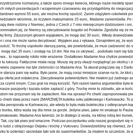
przystrzyżone rozmaryny, a także sporo innego kwiecia, którego nazw niestety spa
ch miłych prezentacjach i wzajemnym czarowaniu się przystąpiliśmy do niegocjac
ndardowo wynosi 55 euro, ale można trochę opuścić. Zanim zdążyłem cokolwiek po
owiedziałem skromnie, że liczyłem maksymalnie 25 euro;. Madame zaniemówiła. Po
szkają dwie rodziny z Niemiec, jedna z Czech z 7-mio miesięcznym dzidziusiem i oni
pomniałem jej, że Niemcy są zdecydowanie bogatsi od Polaków. Zgodziła się ze mn
i Jej firmy. Zduszonym głosem wyjąkałem, że mogę dać 30 euro;. Wtedy dowiedziałem
n i ona nie może sama decydować. Wyjąłem asa z rękawa. Oznajmiłem jej, że wysł
puścić. To trochę uspokoiło starszą panią, ale powiedziała, że musi zadzwonić do
e mogę dać 35 euro; i zostaję na 10 dni. Nie ma co ukrywać... podobało nam się tut
zewa... to naprawdę robiło miłe wrażenie. Dodatkowo Madame Ana chytrze powiedzi
tu luksusy. Faktycznie miała rację. Muszę się przy okazji rozglądnąć po okolicy i 
Niewielu zapewne ma tyle zieloności co Madame Ana. Ta akurat połączyła się z Darko
tarsza pani się waha. Było jasne, że mają coraz mniejsze szanse na to, że ktoś p
ja oferta jest ostateczna. Zdecydowanie potwierdziłem. Nie miałem już żadnego as
 za czymś innym. Czas grał na moją korzyść. Tym razem lawina argumentów była kr
sze paszporty i kazała sobie zapłacić z góry. Trochę mnie to zdziwiło, ale w koń
om nie przyznam się ile zapłaciłem. Nie ma sprawy! Po chwili zaproponowała piw
po chwili stała przez nami ZMARZNIĘTA butelka soku jabłkowego i Karlowacko. To ju
lka pensjonatu w Karlowaczu, ale wtedy to była mała buteleczka z odkręcanym ka
 trunku, który wyda się dla mnie za gorzki. Jedyne piwo, jakie mi smakuje to Paula
akowało. Madame Ana twierdzi, że to dlatego iż woda, na której robią ten trunek,
. Tak, czy tak piwo jest smaczne. Podczas poczęstunku usta naszej gospodyni się n
o ludzi z oblężonego Osijeku i trochę z Vukovaru. Dowiedzieliśmy się również, że 
ko to potentat i sprzedaje taki sok do supermarketów. Ja miałem to szczęście, że