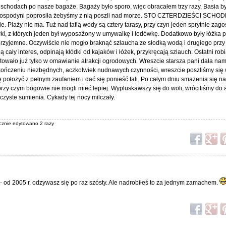
schodach po nasze bagaże. Bagaży było sporo, więc obracałem trzy razy. Basia by
Gospodyni poprosiła żebyśmy z nią poszli nad morze. STO CZTERDZIEŚCI SCHODK
ie. Plaży nie ma. Tuż nad taflą wody są cztery tarasy, przy czyn jeden sprytnie za
 z których jeden był wyposażony w umywalkę i lodówkę. Dodatkowo były łóżka p
o przyjemne. Oczywiście nie mogło braknąć szlaucha ze słodką wodą i drugiego prz
 cały interes, odpinają kłódki od kajaków i łóżek, przykręcają szlauch. Ostatni rob
fitowało już tylko w omawianie atrakcji ogrodowych. Wreszcie starsza pani dała na
kończeniu niezbędnych, aczkolwiek nudnawych czynności, wreszcie poszliśmy si
ę położyć z pełnym zaufaniem i dać się ponieść fali. Po całym dniu smażenia się na 
rzy czym bogowie nie mogli mieć lepiej. Wypluskawszy się do woli, wróciliśmy do 
yste sumienia. Cykady tej nocy milczały.
ącznie edytowano 2 razy
- od 2005 r. odzywasz się po raz szósty. Ale nadrobiłeś to za jednym zamachem.