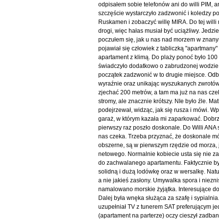
odpisałem sobie telefonów ani do willi PIM, a
szczęście wystarczyło zadzwonić i koledzy po
Ruskamen i zobaczyć willę MIRA. Do tej willi
drogi, więc hałas musiał być uciążliwy. Jed
poczułem się, jak u nas nad morzem w znanym 
pojawiał się człowiek z tabliczką "apartmany
apartament z klimą. Do plaży ponoć było 100 
świadczyło dodatkowo o zabrudzonej wodzie
początek zadzwonić w to drugie miejsce. Odbie
wyraźnie oraz unikając wyszukanych zwrotów,
zjechać 200 metrów, a tam ma już na nas cz
stromy, ale znacznie krótszy. NIe było źle. M
podejrzewał, widząc, jak się rusza i mówi. W
garaż, w którym kazała mi zaparkować. Dobrze
pierwszy raz poszło doskonale. Do Willi ANA
nas czeka. Trzeba przyznać, że doskonale mó
obszerne, są w pierwszym rzędzie od morza, je
netowego. Normalnie kobiecie usta się nie z
do zachwalanego apartamentu. Faktycznie był 
solidną i dużą lodówkę oraz w wersalkę. Nat
a nie jakieś zasłony. Umywalka spora i niezni
namalowano morskie żyjątka. Interesujące do
Dalej była wnęka służąca za szafę i sypialn
uzupełniał TV z tunerem SAT preferującym je
(apartament na parterze) oczy cieszył zadb