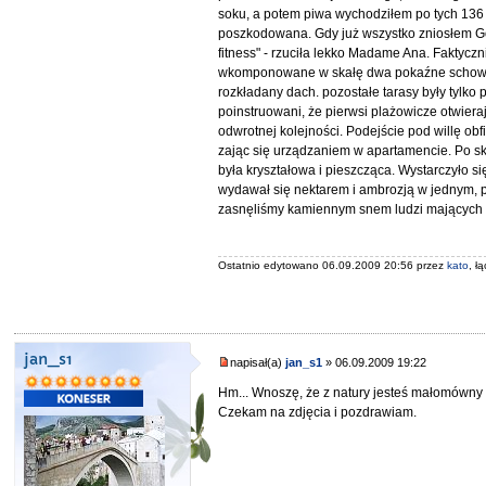
soku, a potem piwa wychodziłem po tych 136 
poszkodowana. Gdy już wszystko zniosłem 
fitness" - rzuciła lekko Madame Ana. Faktyczn
wkomponowane w skałę dwa pokaźne schowki,
rozkładany dach. pozostałe tarasy były tylk
poinstruowani, że pierwsi plażowicze otwierają
odwrotnej kolejności. Podejście pod willę ob
zając się urządzaniem w apartamencie. Po s
była kryształowa i pieszcząca. Wystarczyło si
wydawał się nektarem i ambrozją w jednym, p
zasnęliśmy kamiennym snem ludzi mających cz
Ostatnio edytowano 06.09.2009 20:56 przez
kato
, ł
jan_s1
napisał(a)
jan_s1
» 06.09.2009 19:22
Hm... Wnoszę, że z natury jesteś małomówny 
Czekam na zdjęcia i pozdrawiam.