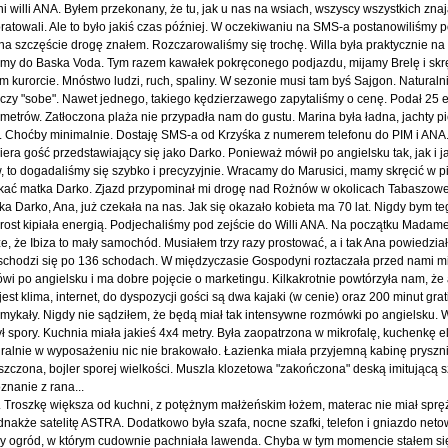
ni willi ANA. Byłem przekonany, że tu, jak u nas na wsiach, wszyscy wszystkich znaj
ratowali. Ale to było jakiś czas później. W oczekiwaniu na SMS-a postanowiliśmy 
 na szczęście drogę znałem. Rozczarowaliśmy się trochę. Willa była praktycznie n
ziemy do Baska Voda. Tym razem kawałek pokręconego podjazdu, mijamy Brelę i sk
kurorcie. Mnóstwo ludzi, ruch, spaliny. W sezonie musi tam byś Sajgon. Naturalni
" czy "sobe". Nawet jednego, takiego kędzierzawego zapytaliśmy o cenę. Podał 25 e
metrów. Zatłoczona plaża nie przypadła nam do gustu. Marina była ładna, jachty pi
. Choćby minimalnie. Dostaję SMS-a od Krzyśka z numerem telefonu do PIM i AN
ra gość przedstawiający się jako Darko. Ponieważ mówił po angielsku tak, jak i ja,
 to dogadaliśmy się szybko i precyzyjnie. Wracamy do Marusici, mamy skręcić w p
ekać matka Darko. Zjazd przypominał mi drogę nad Rożnów w okolicach Tabaszowe
atka Darko, Ana, już czekała na nas. Jak się okazało kobieta ma 70 lat. Nigdy bym te
prost kipiała energią. Podjechaliśmy pod zejście do Willi ANA. Na początku Madam
, że Ibiza to mały samochód. Musiałem trzy razy prostować, a i tak Ana powiedział
 schodzi się po 136 schodach. W międzyczasie Gospodyni roztaczała przed nami mi
wi po angielsku i ma dobre pojęcie o marketingu. Kilkakrotnie powtórzyła nam, że
st klima, internet, do dyspozycji gości są dwa kajaki (w cenie) oraz 200 minut grati
amykały. Nigdy nie sądziłem, że będą miał tak intensywne rozmówki po angielsku. 
spory. Kuchnia miała jakieś 4x4 metry. Była zaopatrzona w mikrofalę, kuchenkę el
uralnie w wyposażeniu nic nie brakowało. Łazienka miała przyjemną kabinę prysz
szczona, bojler sporej wielkości. Muszla klozetowa "zakończona" deską imitującą sz
znanie z rana...
ia. Troszkę większa od kuchni, z potężnym małżeńskim łożem, materac nie miał sp
dnakże satelitę ASTRA. Dodatkowo była szafa, nocne szafki, telefon i gniazdo net
any ogród, w którym cudownie pachniała lawenda. Chyba w tym momencie stałem si