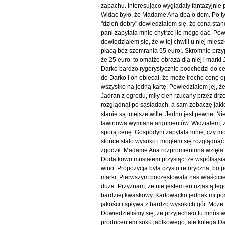
zapachu. Interesująco wyglądały fantazyjnie 
Widać było, że Madame Ana dba o dom. Po ty
"dzień dobry" dowiedziałem się, że cena sta
pani zapytała mnie chytrze ile mogę dać. P
dowiedziałem się, że w tej chwili u niej mie
płacą bez szemrania 55 euro;. Skromnie przy
że 25 euro; to omalże obraza dla niej i mark
Darko bardzo rygorystycznie podchodzi do ce
do Darko i on obiecał, że może trochę cenę o
wszystko na jedną kartę. Powiedziałem jej, ż
Jadran z ogrodu, miły cień rzucany przez dr
rozglądnął po sąsiadach, a sam zobaczę jakie 
stanie są tutejsze wille. Jedno jest pewne. 
lawinowa wymiana argumentów. Widziałem, że s
sporą cenę. Gospodyni zapytała mnie, czy mo
słońce stało wysoko i mogłem się rozglądnąć
zgodził. Madame Ana rozpromieniona wzięła na
Dodatkowo musiałem przysiąc, że współsąsiad
wino. Propozycja była czysto retoryczna, bo 
marki. Pierwszym poczęstowała nas właścicie
duża. Przyznam, że nie jestem entuzjastą tego
bardziej kwaskowy. Karlowacko jednak mi posm
jakości i spływa z bardzo wysokich gór. Może
Dowiedzieliśmy się, że przyjechało tu mnóstw
producentem soku jabłkowego, ale kolega Dar