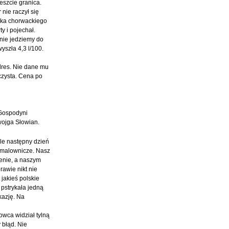
eszcie granica.
nie raczył się
ska chorwackiego
y i pojechał.
znie jedziemy do
yszła 4,3 l/100.
adres. Nie dane mu
 czysta. Cena po
 Gospodyni
wojga Słowian.
yle następny dzień
i malownicze. Nasz
renie, a naszym
rawie nikt nie
 jakieś polskie
 pstrykała jedną
kazję. Na
owca widział tylną
 błąd. Nie