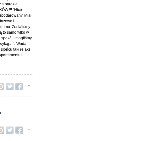
ła bardziej
ÓW !!! "Nice
gospodarowany. Miał
lażowe i
y domu. Zostaliśmy
ią to samo tylko w
m spokój i mogliśmy
ę wykąpać. Woda
słońcu taki relaks
apartamentu i