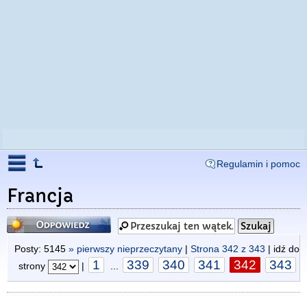
Regulamin i pomoc
Francja
Odpowiedz
Posty: 5145
» pierwszy nieprzeczytany
|
Strona
342
z
343
| idź do
1
339
340
341
342
343
strony
|
...