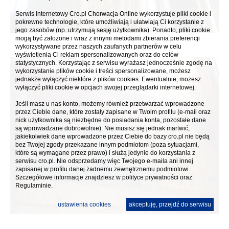
Serwis internetowy Cro.pl Chorwacja Online wykorzystuje pliki cookie i
pokrewne technologie, które umożliwiają i ułatwiają Ci korzystanie z
jego zasobów (np. utrzymują sesję użytkownika). Ponadto, pliki cookie
mogą być założone i wraz z innymi metodami zbierania preferencji
wykorzystywane przez naszych zaufanych partnerów w celu
wyświetlenia Ci reklam spersonalizowanych oraz do celów
statystycznych. Korzystając z serwisu wyrażasz jednocześnie zgodę na
wykorzystanie plików cookie i treści spersonalizowane, możesz
jednakże wyłączyć niektóre z plików cookies. Ewentualnie, możesz
wyłączyć pliki cookie w opcjach swojej przeglądarki internetowej.
Jeśli masz u nas konto, możemy również przetwarzać wprowadzone
przez Ciebie dane, które zostały zapisane w Twoim profilu (e-mail oraz
nick użytkownika są niezbędne do posiadania konta, pozostałe dane
są wprowadzane dobrowolnie). Nie musisz się jednak martwić,
jakiekolwiek dane wprowadzone przez Ciebie do bazy cro.pl nie będą
bez Twojej zgody przekazane innym podmiotom (poza sytuacjami,
które są wymagane przez prawo) i służą jedynie do korzystania z
serwisu cro.pl. Nie odsprzedamy więc Twojego e-maila ani innej
zapisanej w profilu danej żadnemu zewnętrznemu podmiotowi.
Szczegółowe informacje znajdziesz w
polityce prywatności
oraz
Regulaminie.
ustawienia cookies
akceptuję, przejdź do serwisu