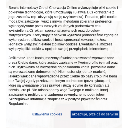
Serwis internetowy Cro.pl Chorwacja Online wykorzystuje pliki cookie i
pokrewne technologie, które umożliwiają i ułatwiają Ci korzystanie z
jego zasobów (np. utrzymują sesję użytkownika). Ponadto, pliki cookie
mogą być założone i wraz z innymi metodami zbierania preferencji
wykorzystywane przez naszych zaufanych partnerów w celu
wyświetlenia Ci reklam spersonalizowanych oraz do celów
statystycznych. Korzystając z serwisu wyrażasz jednocześnie zgodę na
wykorzystanie plików cookie i treści spersonalizowane, możesz
jednakże wyłączyć niektóre z plików cookies. Ewentualnie, możesz
wyłączyć pliki cookie w opcjach swojej przeglądarki internetowej.
Jeśli masz u nas konto, możemy również przetwarzać wprowadzone
przez Ciebie dane, które zostały zapisane w Twoim profilu (e-mail oraz
nick użytkownika są niezbędne do posiadania konta, pozostałe dane
są wprowadzane dobrowolnie). Nie musisz się jednak martwić,
jakiekolwiek dane wprowadzone przez Ciebie do bazy cro.pl nie będą
bez Twojej zgody przekazane innym podmiotom (poza sytuacjami,
które są wymagane przez prawo) i służą jedynie do korzystania z
serwisu cro.pl. Nie odsprzedamy więc Twojego e-maila ani innej
zapisanej w profilu danej żadnemu zewnętrznemu podmiotowi.
Szczegółowe informacje znajdziesz w
polityce prywatności
oraz
Regulaminie.
ustawienia cookies
akceptuję, przejdź do serwisu