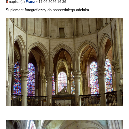
napisał(a)
Franz
» 17.06.2026 16:36
Suplement fotograficzny do poprzedniego odcinka