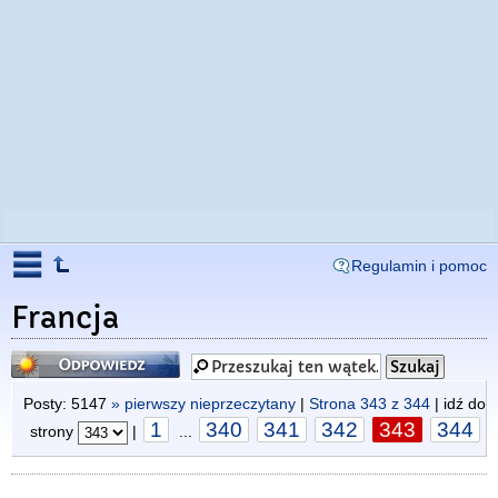
Regulamin i pomoc
Francja
Odpowiedz
Posty: 5147
» pierwszy nieprzeczytany
|
Strona
343
z
344
| idź do
1
340
341
342
343
344
strony
|
...