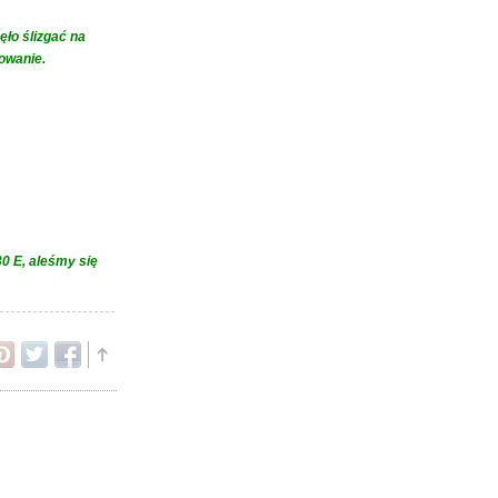
ło ślizgać na
howanie.
30 E, aleśmy się