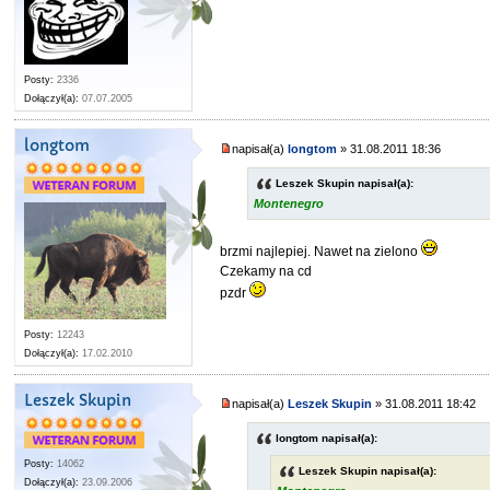
Posty:
2336
Dołączył(a):
07.07.2005
longtom
napisał(a)
longtom
» 31.08.2011 18:36
Leszek Skupin napisał(a):
Montenegro
brzmi najlepiej. Nawet na zielono
Czekamy na cd
pzdr
Posty:
12243
Dołączył(a):
17.02.2010
Leszek Skupin
napisał(a)
Leszek Skupin
» 31.08.2011 18:42
longtom napisał(a):
Posty:
14062
Leszek Skupin napisał(a):
Dołączył(a):
23.09.2006