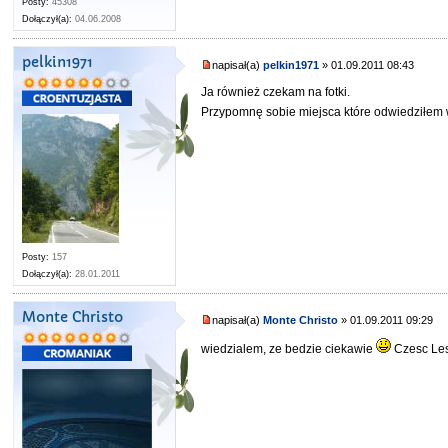
Posty:
45308
Dołączył(a):
04.06.2008
pelkin1971
napisał(a)
pelkin1971
» 01.09.2011 08:43
Ja również czekam na fotki.
Przypomnę sobie miejsca które odwiedziłem w
Posty:
157
Dołączył(a):
28.01.2011
Monte Christo
napisał(a)
Monte Christo
» 01.09.2011 09:29
wiedzialem, ze bedzie ciekawie
Czesc Le