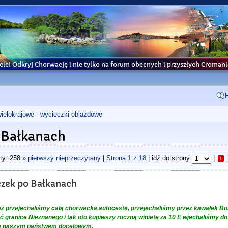
cie! Odkryj Chorwację i nie tylko na forum obecnych i przyszłych Croma
wielokrajowe - wycieczki objazdowe
o Bałkanach
ty: 258
» pierwszy nieprzeczytany
|
Strona
1
z
18
| idź do strony
|
1
czek po Bałkanach
cież przejechaliśmy całą chorwacka autocestę, przejechaliśmy przez kawałek Bo
ć granice Nieznanego i tak oto kupiwszy roczną winietę za 10 E wjechaliśmy d
yła naszym państwem docelowym.