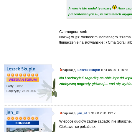
A wiecie kto nadał tę nazwę
Haaa za
prezentowanych tu, w rozmiarach orygi
Czarnogóra, serb.
Nazwę w jęz. weneckim Montenegro "czarna 
tłumaczenie na słowiańskie ; / Crna Gora i alb
Leszek Skupin
napisał(a)
Leszek Skupin
» 31.08.2011 18:55
No i rozłożyłeś zagadkę na obie łopatki w
zdobywcą nagrody głównej.... coś się wybi
Posty:
14062
Dołączył(a):
23.09.2006
jan_s1
napisał(a)
jan_s1
» 31.08.2011 19:17
W epoce guglów żadne zagadki nie straszne
Ciekawe, co pokażesz.