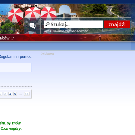
wyszukiwanie zaawansowane
niaków ツ
Regulamin i pomoc
...
2
3
4
5
18
śni, by znów
o Czarnogóry.