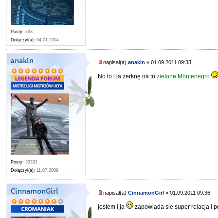
Posty:
793
Dołączył(a):
04.01.2004
anakin
napisał(a)
anakin
» 01.09.2011 09:33
No to i ja zerknę na to
zielone Montenegro
Posty:
33333
Dołączył(a):
11.07.2009
CinnamonGirl
napisał(a)
CinnamonGirl
» 01.09.2011 09:36
jestem i ja
zapowiada sie super relacja i 