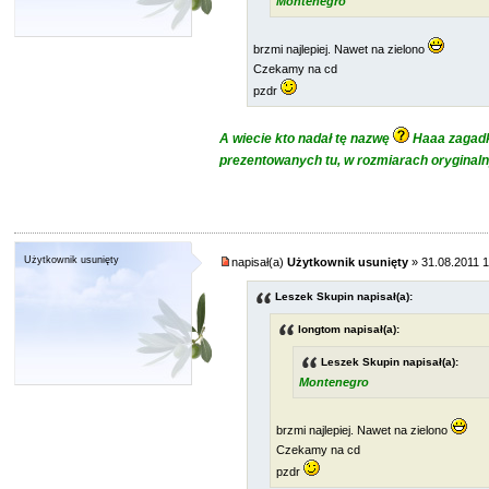
Montenegro
brzmi najlepiej. Nawet na zielono
Czekamy na cd
pzdr
A wiecie kto nadał tę nazwę
Haaa zagad
prezentowanych tu, w rozmiarach oryginal
Użytkownik usunięty
napisał(a)
Użytkownik usunięty
» 31.08.2011 
Leszek Skupin napisał(a):
longtom napisał(a):
Leszek Skupin napisał(a):
Montenegro
brzmi najlepiej. Nawet na zielono
Czekamy na cd
pzdr