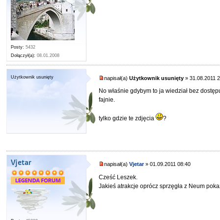
Posty:
5432
Dołączył(a):
08.01.2008
Użytkownik usunięty
napisał(a)
Użytkownik usunięty
» 31.08.2011 
No właśnie gdybym to ja wiedział bez dostępu 
fajnie.
tylko gdzie te zdjęcia
?
Vjetar
napisał(a)
Vjetar
» 01.09.2011 08:40
Cześć Leszek.
Jakieś atrakcje oprócz sprzęgła z Neum pok