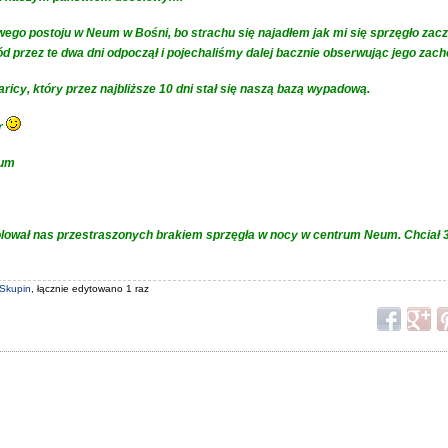
o postoju w Neum w Bośni, bo strachu się najadłem jak mi się sprzęgło zaczę
d przez te dwa dni odpoczął i pojechaliśmy dalej bacznie obserwując jego zac
ricy, który przez najbliższe 10 dni stał się naszą bazą wypadową.
er
eum
upolował nas przestraszonych brakiem sprzęgła w nocy w centrum Neum. Chciał 
 Skupin
, łącznie edytowano 1 raz