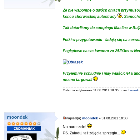
Że nie wspomnę o dwóch dniach przymusoweg
końcu chorwackiej autostrady
. Samochó
Tak dotarliśmy do campingu Maslina w Bulja
Fotki w przygotowaniu - ładują się na serw
Poglądowo nasza kwatera za 25E/3os w N
Przyjemnie schludnie i miły właściciel a 
mocno targowali
Ostatnio edytowano 31.08.2011 18:35 przez
Leszek
moondek
napisał(a)
moondek
» 31.08.2011 18:33
No nareszcie!
PS. Załaduj też zdjęcia sprzęgła...