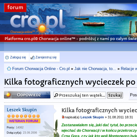
forum
Platforma cro.pl© Chorwacja online™
- podróżuj z nami po całym świe
Zaloguj się
Zarejestruj się
Forum Chorwacja Online - Cro.pl
»
Jak nie Chorwacja, to...
»
Relacje 
Kilka fotograficznych wycieczek p
Odpowiedz
Pos
Leszek Skupin
Kilka fotograficznych wycie
napisał(a)
Leszek Skupin
» 31.08.2011 18:31
Zastanawiałem się, jaki dać tytuł, bo prze
Posty:
14062
wjechać do Chorwacji i w końcu przekroczy
Dołączył(a):
23.09.2006
Crna Gora, czy jak kto woli Montenegro b