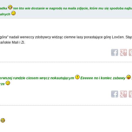
gadka
ten kto wie dostanie w nagrodę na maila zdjęcie, które mu się spodoba najba
nalnych
góra" nadali weneccy zdobywcy widząc ciemne lasy porastające górę Lovćen. Stą
ańskie Mali i Zi.
 pierwszej rundzie ciosem wręcz nokautującym
Eeeeee no i koniec zabawy
erze
.