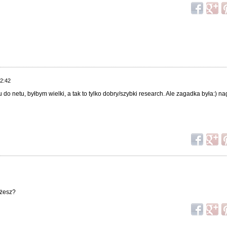
22:42
do netu, byłbym wielki, a tak to tylko dobry/szybki research. Ale zagadka była:) na
ażesz?