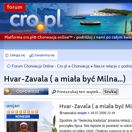
forum
Platforma cro.pl© Chorwacja online™
- podróżuj z nami po całym świe
Zaloguj się
Zarejestruj się
Forum Chorwacja Online - Cro.pl
»
Chorwacja
»
Nasze relacje z podró
Hvar-Zavala ( a miała być Milna...)
Odpowiedz
wojan
Hvar-Zavala ( a miała być Mil
napisał(a)
wojan
» 18.07.2006 21:44
Zgodnie ze "świecką tradycją" pisania relac
początku lipca. Nie będzie to powieść w odci
miałyby po kilka zdań .Dlatego napiszę to w 