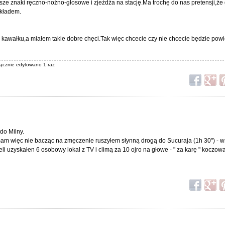
e znaki ręczno-nożno-głosowe i zjeżdża na stację.Ma trochę do nas pretensji,że 
składem.
m kawałku,a miałem takie dobre chęci.Tak więc chcecie czy nie chcecie będzie pow
 łącznie edytowano 1 raz
do Milny.
m więc nie bacząc na zmęczenie ruszyłem słynną drogą do Sucuraja (1h 30") - wsp
li uzyskałen 6 osobowy lokal z TV i climą za 10 ojro na głowe - " za karę " koczow