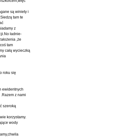
Miszkolcem,więc
gane są winiety i
.Siedzą tam te
ać
ysiadamy z
cji.No ładnie-
założenia ,że
 coś tam
śmy całą wycieczką
ania
o roku się
ch ewidentnych
u .Razem z nami
ść szeroką
wie korzystamy.
gające wody
iamy,chwila