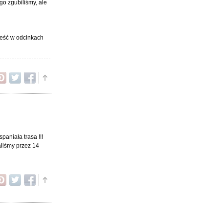
go zgubiliśmy, ale
ieść w odcinkach
aniała trasa !!!
aliśmy przez 14