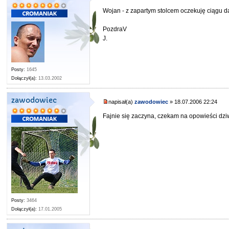
Wojan - z zapartym stolcem oczekuję ciągu d
PozdraV
J.
Posty:
1645
Dołączył(a):
13.03.2002
zawodowiec
napisał(a)
zawodowiec
» 18.07.2006 22:24
Fajnie się zaczyna, czekam na opowieści dziw
Posty:
3464
Dołączył(a):
17.01.2005