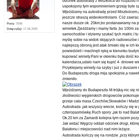
odcinek autostrady z Miszkolca do rozjazdu 
uspokojony tym wspomnieniem grzeję byle szy
Wjeżdżamy na autostradę przed Miszkolcem,a t
jeszcze straszą wideokontrolami. Cóż zawraca
nasze dusze ok. 20km,bo postanawiamy na pi
Posty:
5548
winietek.Zjeżdżamy i mamy farta ,bo 100m za
Dołączył(a):
17.06.2005
samochodów i idziemy szukać tych matric.I tu 
myślę sobie na widok stojących radiowozów i 
najlepszą obroną jest atak śmiało idę w ich
powiedzieli i machnęli ręką w kierunku budy
kupować winiety.Pani w okienku była dość 
kalendarza,udalo nam się kupić 4- dniowe wi
Przyklejamy winiety na szyby i już z duszam
Do Budapesztu droga mija spokojnie,a nawet s
zmieniło.
Wjeżdżamy do Budapesztu M-trójką-nic się ni
złośliwości węgierskich drogowców pokonuje
grzeje cała masa Czechów,Słowaków i Madzia
Autostrada ,jak wszyscy wiecie, kończy się 
czteropasmówkę.Ruch spory ,jak to nad Balato
Ok.20 km za Zamardi kolejna-tym razem pozy
Jak widać Węgrzy oddali odcinek drogi, któr
Balatonu i miejscowości nad nim leżące.
Autostrada kończy się na rondzie ,przy który