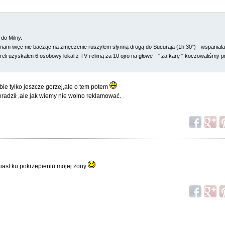
do Milny.
am więc nie bacząc na zmęczenie ruszyłem słynną drogą do Sucuraja (1h 30") - wspaniała t
eli uzyskałen 6 osobowy lokal z TV i climą za 10 ojro na głowe - " za karę " koczowaliśmy p
.
bie tylko jeszcze gorzej,ale o tem potem
oradził ,ale jak wiemy nie wolno reklamować.
iast ku pokrzepieniu mojej żony