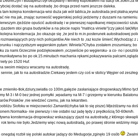
na Debreczyn i Budapeszt był bezpłatny i winiety kupowałem na stacji ok.30km.za 
bciej dostać się na autostradę ,bo droga przed nami jeszcze daleka.
am kolejna konsternacja-wisi duża jak wół tablica,że autostrada jest płatna,wyma
ć nie ma jak, znając surowość węgierskiej policji jedziemy z duszami na ramieniu
erwszym zjeździe opuścić autostradę i w pierwszej napotkanej miejscowości szuk
 zjazdem stoi grupa budynków a na płocie napis "matrica viniete"(czy jakoś tak)W
kolejna konsternacja ,bo okazuje się ,że jest to m.in.posterunek autostradowej poli
rozmawiających przy nich policjantów.Ale niech to ,raz kozie śmierć.Wychodząc z 
 kierunku i najczystszym węgierskim pytam: Winieta?Chyba zostałem zrozumiany, bo
nku za nami.Grzecznie podziękowałem ,oczywiście po węgiersku- a co- no i poszli
komunikatywna bo po ok.15.minutach machania rękami,pokazywania palcami,ogląd
niety po 1520 Huf.
i na swoim miejscu wracamy na autostradę.
ennie, jak to na autostradzie.Ciekawy jestem czy coś w stolicy Węgier od zeszłeg
e zmieniło-tłok,dziury,swiatła co 100m,gałęzie zasłaniające drogowskazy.Mimo ty
my M-3 i M-0 bez jednej pomyłki ,wpadamy na M-7 i grzejemy w kierunku Balaton
rów.Polaków ,nie wiedzieć czemu, jak na lekarstwo.
w pobliżu Siofoku w miejscowości Zamardi(chyba tak to się pisze).Wjeżdżamy na do
nem.Normalka- nie pierwszy i nie ostatni raz jadę tędy z prędkością 50-60km/h.
tywna konsternacja-drogowskaz wskazujący zjazd na autostradę,z którego skwapli
ej rok temu nie było.Jedziemy więc nową autostradą, po prawej stronie widzimy mi
m onegdaj rozbił się polski autokar jadący do Medugorje,zginęło 19 osób
.Zwaln