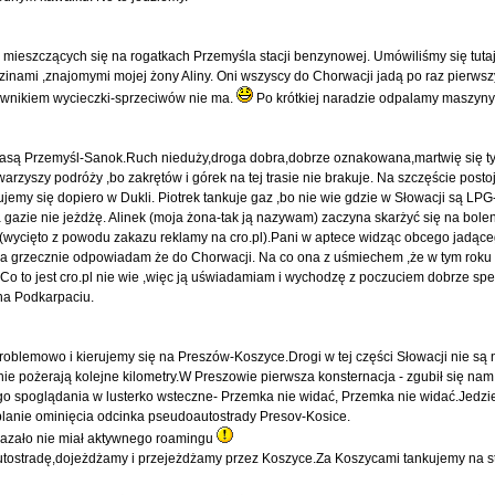
 mieszczących się na rogatkach Przemyśla stacji benzynowej. Umówiliśmy się tuta
zinami ,znajomymi mojej żony Aliny. Oni wszyscy do Chorwacji jadą po raz pierwsz
wnikiem wycieczki-sprzeciwów nie ma.
Po krótkiej naradzie odpalamy maszyny- 
asą Przemyśl-Sanok.Ruch nieduży,droga dobra,dobrze oznakowana,martwię się ty
zyszy podróży ,bo zakrętów i górek na tej trasie nie brakuje. Na szczęście posto
jemy się dopiero w Dukli. Piotrek tankuje gaz ,bo nie wie gdzie w Słowacji są LPG-
a gazie nie jeżdżę. Alinek (moja żona-tak ją nazywam) zaczyna skarżyć się na bolen
.... (wycięto z powodu zakazu reklamy na cro.pl).Pani w aptece widząc obcego jadąc
 ja grzecznie odpowiadam że do Chorwacji. Na co ona z uśmiechem ,że w tym roku 
e. Co to jest cro.pl nie wie ,więc ją uświadamiam i wychodzę z poczuciem dobrze sp
na Podkarpaciu.
blemowo i kierujemy się na Preszów-Koszyce.Drogi w tej części Słowacji nie są n
ie pożerają kolejne kilometry.W Preszowie pierwsza konsternacja - zgubił się na
ego spoglądania w lusterko wsteczne- Przemka nie widać, Przemka nie widać.Jedz
planie ominięcia odcinka pseudoautostrady Presov-Kosice.
okazało nie miał aktywnego roamingu
tostradę,dojeżdżamy i przejeżdżamy przez Koszyce.Za Koszycami tankujemy na sta