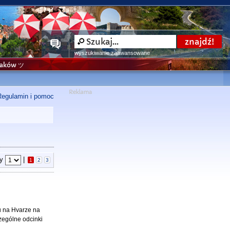
wyszukiwanie zaawansowane
niaków ツ
Regulamin i pomoc
ny
|
1
2
3
u na Hvarze na
zególne odcinki