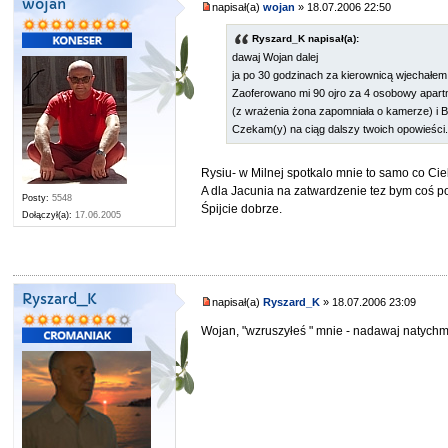
wojan
napisał(a)
wojan
» 18.07.2006 22:50
Ryszard_K napisał(a):
dawaj Wojan dalej
ja po 30 godzinach za kierownicą wjechałem 
Zaoferowano mi 90 ojro za 4 osobowy apartm
(z wrażenia żona zapomniała o kamerze) i Br
Czekam(y) na ciąg dalszy twoich opowieści
Rysiu- w Milnej spotkalo mnie to samo co Cie
A dla Jacunia na zatwardzenie tez bym coś p
Posty:
5548
Śpijcie dobrze.
Dołączył(a):
17.06.2005
Ryszard_K
napisał(a)
Ryszard_K
» 18.07.2006 23:09
Wojan, "wzruszyłeś " mnie - nadawaj natychm