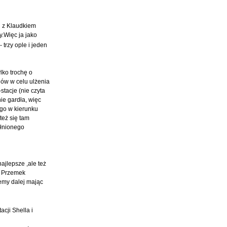
j z Klaudkiem
y.Więc ja jako
trzy ople i jeden
lko trochę o
jów w celu ulżenia
stacje (nie czyta
ie gardła, więc
ego w kierunku
też się tam
ełnionego
ajlepsze ,ale też
m Przemek
iemy dalej mając
cji Shella i