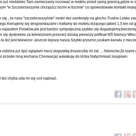
ye już niedaleko.Tam zamierzamy nocować w motelu przed samą granicą,gdzie w 
ym "w Szczebrzeszynie chrząszcz brzmi w trzcinie" co spowodowało kontakt mojej
się , że nasz "szczebrzeszyński" motel stoi zamknięty na głucho.Trudno.Lekko za
go.Kierujemy się drogowskazami i trafiamy do motelu leżącego jakieś 1,5 km od 
ona najazdem Polaków,ale jest bardzo sympatyczna,szybko się dogadujemy,bierzemy
się dyskretnie za telewizorem,przecież dzisiaj pierwszy półfinał MŚ Niemcy-Włoch
tu też jest telewizor- jeszcze lepsza nasza.Szybki prysznic,szukam kanału z mecz
 rodzina już śpi) oglądam mecz,dogrywkę,troszeczkę mi żal .....Niemców.Ze łzami
utro przede mną kochana Chorwacja) wskakuję do łóżka.Natychmiast zasypiam.
 też chyba uda mi się coś napisać.