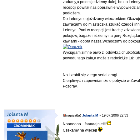
zadumy,a potem jedziemy dalej, bo do Leten
recepcji powitał nas poprawnie wypowiedzian
podłożem.
Do Letenye dojeżdżamy wieczorkiem.Okazuje 
zawracamy do miasteczka szukać czegoś inne
Letenye. Pani w recepcji jest trochę zdziwi
pokojów, bagaże i idziemy na górę.Rozglądam 
kawiarni - dobra nasza.Wchodzimy do pokoju-
Wyciągam zimne piwo z lodówki,cichutko(cała
powodu tego żalu,a może z radości,że już j
No i zrobił się z tego serial drogi...
Cierpliwych zapewniam,że o pobycie w Zavali
Pozdrav.
Jolanta M
napisał(a)
Jolanta M
» 19.07.2006 22:33
Nooooooo... faaaaajnie!!!
Czekamy na więcej!