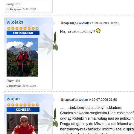
Posty:
615
Dołączył(a):
27.05.2004
wiolak3
napisał(a)
wiolak3
» 19.07.2006 07:15
No, no czeeeekamy!!!
Posty:
808
Dołączył(a):
28.04.2005
wojan
napisał(a)
wojan
» 19.07.2006 21:50
...........jedziemy dalej pełnym składem.
Granica słowacko-węgierska Hide-cośtamcośtam
cyknąć)Kolejki nie ma, witają nas po polsku 
Droga od granicy do Miszkolca odcinkami w r
benzynową-brak tabliczki informującej o spr