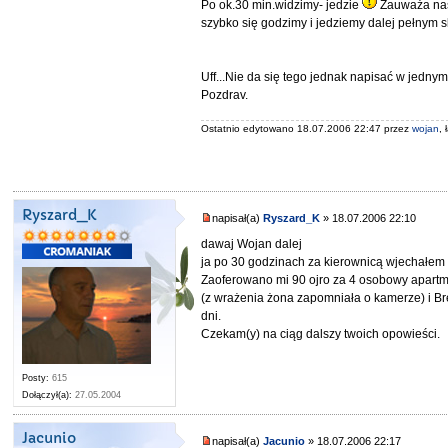
Po ok.30 min.widzimy- jedzie
Zauważa nasz
szybko się godzimy i jedziemy dalej pełnym 
Uff...Nie da się tego jednak napisać w jedny
Pozdrav.
Ostatnio edytowano 18.07.2006 22:47 przez
wojan
,
Ryszard_K
napisał(a)
Ryszard_K
» 18.07.2006 22:10
dawaj Wojan dalej
ja po 30 godzinach za kierownicą wjechałem 
Zaoferowano mi 90 ojro za 4 osobowy apartma
(z wrażenia żona zapomniała o kamerze) i Bre
dni.
Czekam(y) na ciąg dalszy twoich opowieści.
Posty:
615
Dołączył(a):
27.05.2004
Jacunio
napisał(a)
Jacunio
» 18.07.2006 22:17