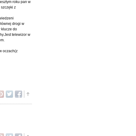
zeszłym roku pan w
 szczęki z
wiedzeni
głównej drogi w
 klucze do
y.Jest telewizor w
em.
 w oczach(z