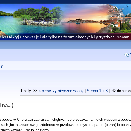
cie! Odkryj Chorwację i nie tylko na forum obecnych i przyszłych Croma
ży
Posty: 38
» pierwszy nieprzeczytany
|
Strona
1
z
3
| idź do stro
na...)
ji z pobytu w Chorwacji zapraszam chętnych do przeczytania moich wypocin z pobyt
nkach ,bo jak znam swoje zdolności w przelewaniu myśli na papier(ekran) to poszc
jednym kawałku. No to jedziemy.