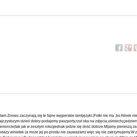
.Znowu zaczynają się te fajne węgierskie łamijęzyki.(Fotki nie ma ,bo Alinek ni
najczystszym-dzień dobry-podajemy paszporty,rzut oka na zdjęcia,uśmiechy,jedziem
emoncie(tak jak w zeszłym roku)jednak jedzie się dość dobrze.Mijamy pierwszą za 
zedaży winietek (a może jej po prostu nie zauważam) więc się nie zatrzymujemy.W 