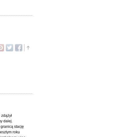
e zdążył
y dalej.
granicą stację
zeszłym roku