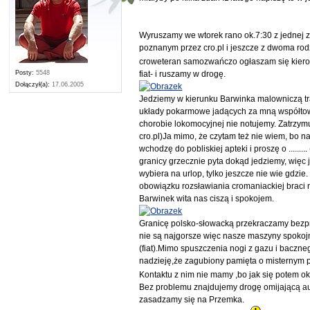
Wyruszamy we wtorek rano ok.7:30 z jednej z
poznanym przez cro.pl i jeszcze z dwoma rod
croweteran samozwańczo ogłaszam się kiero
Posty:
5548
fiat- i ruszamy w drogę.
Dołączył(a):
17.06.2005
Jedziemy w kierunku Barwinka malowniczą tr
układy pokarmowe jadących za mną współtowar
chorobie lokomocyjnej nie notujemy. Zatrzymu
cro.pl)Ja mimo, że czytam też nie wiem, bo n
wchodzę do pobliskiej apteki i proszę o .....
granicy grzecznie pyta dokąd jedziemy, więc
wybiera na urlop, tylko jeszcze nie wie gdzi
obowiązku rozsławiania cromaniackiej braci 
Barwinek wita nas ciszą i spokojem.
Granicę polsko-słowacką przekraczamy bezpro
nie są najgorsze więc nasze maszyny spokojn
(fiat).Mimo spuszczenia nogi z gazu i baczn
nadzieję,że zagubiony pamięta o misternym 
Kontaktu z nim nie mamy ,bo jak się potem 
Bez problemu znajdujemy drogę omijającą au
zasadzamy się na Przemka.