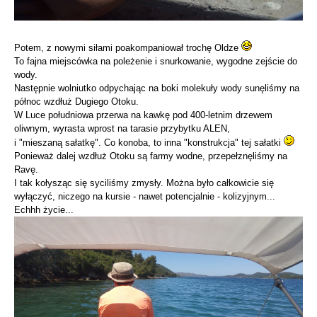
Potem, z nowymi siłami poakompaniował trochę Oldze
To fajna miejscówka na poleżenie i snurkowanie, wygodne zejście do
wody.
Następnie wolniutko odpychając na boki molekuły wody sunęliśmy na
północ wzdłuż Dugiego Otoku.
W Luce południowa przerwa na kawkę pod 400-letnim drzewem
oliwnym, wyrasta wprost na tarasie przybytku ALEN,
i "mieszaną sałatkę". Co konoba, to inna "konstrukcja" tej sałatki
Ponieważ dalej wzdłuż Otoku są farmy wodne, przepełznęliśmy na
Ravę.
I tak kołysząc się syciliśmy zmysły. Można było całkowicie się
wyłączyć, niczego na kursie - nawet potencjalnie - kolizyjnym...
Echhh życie...