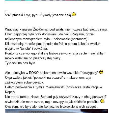
---
5:40 ptaszki i pyr, pyr... Cykady jeszcze śpią
---
Wracając kanałem Žut-Kornat pod
wiatr
, nie możesz bać się... czasu.
Choć najgorzej było przy dopływaniu do Sali i Zaglava, gdzie
najlepszym rozwiązaniem było... halsowanie (pontonem).
Kilkadziesiąt metrów prostopadle do fali, a potem kilkaset wzdłuż,
niejako w "tunelu" i powtórka.
Ponton z czerwonego stał się biało-czerwony, a ja czułem się jakbym
mokry walał się po piaszczystej plaży.
Tyle soli na nas było.
Ale kolacyjka w ROKO zrekompensowała wszelkie "niewygody"
Olga wzìęła jakieś "potworki na buzaru" z makaronem, a ja
zażyczyłem sobie cevapy.
Celem porównania z tymi z "Sarajevo84" (bośniacka restauracja w
Koper).
Nie ma to-tamto. Nawet Bernard gdy usłyszał z czym chcę porównać,
stwierdził: nie mam szans, moje cevapy to jak chińskie podróbki
Owszem, nie były złe, ale faktycznie brakowało w nich czegoś.