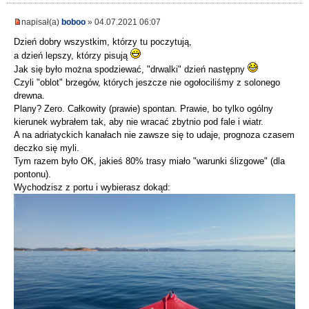
napisał(a)
boboo
» 04.07.2021 06:07
Dzień dobry wszystkim, którzy tu poczytują,
a dzień lepszy, którzy pisują
Jak się było można spodziewać, "drwalki" dzień następny
Czyli "oblot" brzegów, których jeszcze nie ogołociliśmy z solonego
drewna.
Plany? Zero. Całkowity (prawie) spontan. Prawie, bo tylko ogólny
kierunek wybrałem tak, aby nie wracać zbytnio pod fale i wiatr.
A na adriatyckich kanałach nie zawsze się to udaje, prognoza czasem
deczko się myli.
Tym razem było OK, jakieś 80% trasy miało "warunki ślizgowe" (dla
pontonu).
Wychodzisz z portu i wybierasz dokąd: