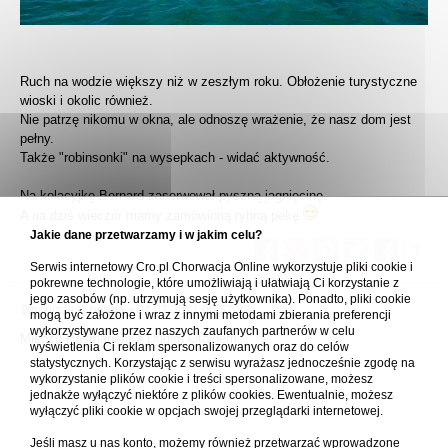
Ruch na wodzie większy niż w zeszłym roku. Obłożenie turystyczne
wioski i okolic również.
Nie patrzę nikomu w okna, ale odnoszę wrażenie, że nasz dom jest
pełny.
Także "robinsonki" na wysepkach - widać aktywność.
Na kolacyjkę Bernard zaserwował pyszną jagnięcinę.
A na dziś wieczór mamy zamówioną rybną pekę
Jakie dane przetwarzamy i w jakim celu?
Serwis internetowy Cro.pl Chorwacja Online wykorzystuje pliki cookie i
pokrewne technologie, które umożliwiają i ułatwiają Ci korzystanie z
jego zasobów (np. utrzymują sesję użytkownika). Ponadto, pliki cookie
napisał(a)
boboo
» 04.07.2021 06:57
mogą być założone i wraz z innymi metodami zbierania preferencji
wykorzystywane przez naszych zaufanych partnerów w celu
Między Pašmanem a Dugim Otokiem:
wyświetlenia Ci reklam spersonalizowanych oraz do celów
statystycznych. Korzystając z serwisu wyrażasz jednocześnie zgodę na
wykorzystanie plików cookie i treści spersonalizowane, możesz
jednakże wyłączyć niektóre z plików cookies. Ewentualnie, możesz
wyłączyć pliki cookie w opcjach swojej przeglądarki internetowej.
Jeśli masz u nas konto, możemy również przetwarzać wprowadzone