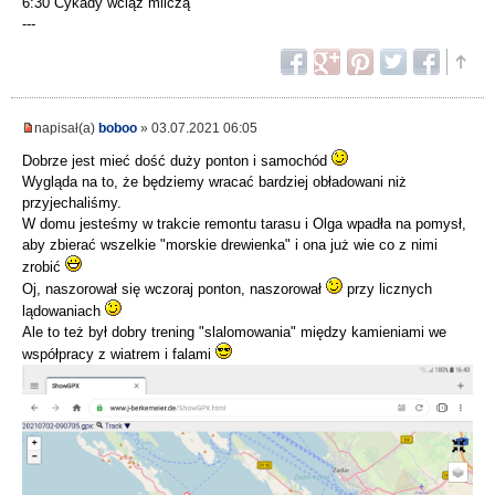
6:30 Cykady wciąż milczą
---
napisał(a)
boboo
» 03.07.2021 06:05
Dobrze jest mieć dość duży ponton i samochód
Wygląda na to, że będziemy wracać bardziej obładowani niż
przyjechaliśmy.
W domu jesteśmy w trakcie remontu tarasu i Olga wpadła na pomysł,
aby zbierać wszelkie "morskie drewienka" i ona już wie co z nimi
zrobić
Oj, naszorował się wczoraj ponton, naszorował
przy licznych
lądowaniach
Ale to też był dobry trening "slalomowania" między kamieniami we
współpracy z wiatrem i falami