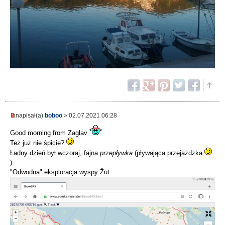
napisał(a)
boboo
» 02.07.2021 06:28
Good morning from Zaglav
Też już nie śpicie?
Ładny dzień był wczoraj, fajna
przepływka
(pływająca przejażdżka
)
"Odwodna" eksploracja wyspy Žut.