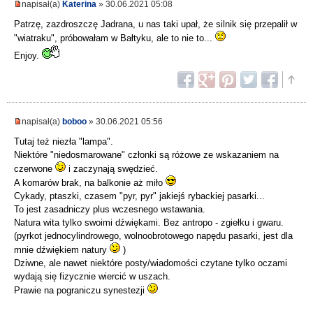
napisał(a)
Katerina
» 30.06.2021 05:08
Patrzę, zazdroszczę Jadrana, u nas taki upał, że silnik się przepalił w
"wiatraku", próbowałam w Bałtyku, ale to nie to...
Enjoy.
napisał(a)
boboo
» 30.06.2021 05:56
Tutaj też niezła "lampa".
Niektóre "niedosmarowane" członki są różowe ze wskazaniem na
czerwone
i zaczynają swędzieć.
A komarów brak, na balkonie aż miło
Cykady, ptaszki, czasem "pyr, pyr" jakiejś rybackiej pasarki...
To jest zasadniczy plus wczesnego wstawania.
Natura wita tylko swoimi dźwiękami. Bez antropo - zgiełku i gwaru.
(pyrkot jednocylindrowego, wolnoobrotowego napędu pasarki, jest dla
mnie dźwiękiem natury
)
Dziwne, ale nawet niektóre posty/wiadomości czytane tylko oczami
wydają się fizycznie wiercić w uszach.
Prawie na pograniczu synestezji