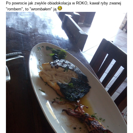
Po powrocie jak zwykle obiadokolacja w ROKO, kawał ryby zwanej
"rombem", to "
wrombałem
" ją