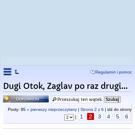
Regulamin i pomoc
Dugi Otok, Zaglav po raz drugi...
Odpowiedz
Posty: 85
» pierwszy nieprzeczytany
|
Strona
2
z
6
| idź do strony
1
2
3
4
5
6
|