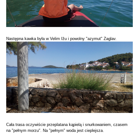
Następna kawka była w Velim Ižu i powolny "azymut" Zaglav.
Cała trasa oczywiście przeplatana kąpielą i snurkowaniem, czasem
na "pełnym morzu". Na "pełnym" woda jest cieplejsza.