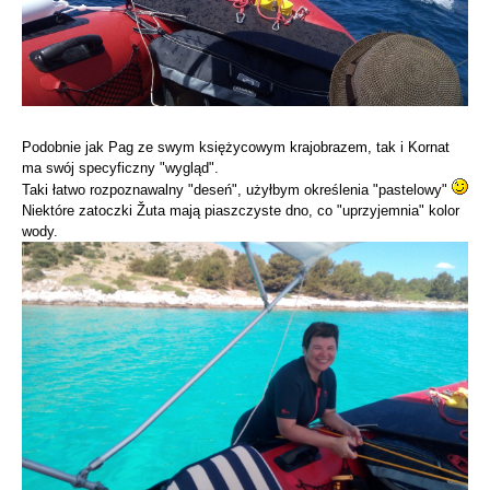
Podobnie jak Pag ze swym księżycowym krajobrazem, tak i Kornat
ma swój specyficzny "wygląd".
Taki łatwo rozpoznawalny "deseń", użyłbym określenia "pastelowy"
Niektóre zatoczki Žuta mają piaszczyste dno, co "uprzyjemnia" kolor
wody.