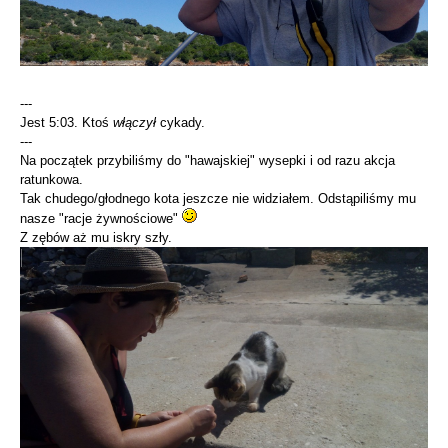
---
Jest 5:03. Ktoś
włączył
cykady.
---
Na początek przybiliśmy do "hawajskiej" wysepki i od razu akcja
ratunkowa.
Tak chudego/głodnego kota jeszcze nie widziałem. Odstąpiliśmy mu
nasze "racje żywnościowe"
Z zębów aż mu iskry szły.