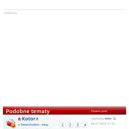
Podobne tematy
Ostatni post
Kotor
napisał(a)
birkin
06.07.2024 17:56
w
Samochodem - trasy,
1
2
3
4