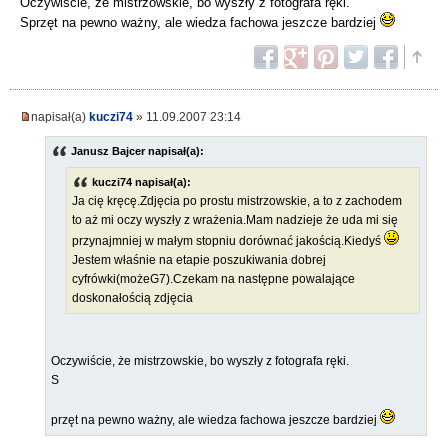
Oczywiście, że mistrzowskie, bo wyszły z fotografa ręki.
Sprzęt na pewno ważny, ale wiedza fachowa jeszcze bardziej
napisał(a)
kuczi74
» 11.09.2007 23:14
Janusz Bajcer napisał(a):
kuczi74 napisał(a):
Ja cię kręcę.Zdjęcia po prostu mistrzowskie, a to z zachodem
to aż mi oczy wyszły z wrażenia.Mam nadzieje że uda mi się
przynajmniej w małym stopniu dorównać jakością.Kiedyś
Jestem właśnie na etapie poszukiwania dobrej
cyfrówki(możeG7).Czekam na następne powalające
doskonałością zdjęcia
Oczywiście, że mistrzowskie, bo wyszły z fotografa ręki.
S
przęt na pewno ważny, ale wiedza fachowa jeszcze bardziej