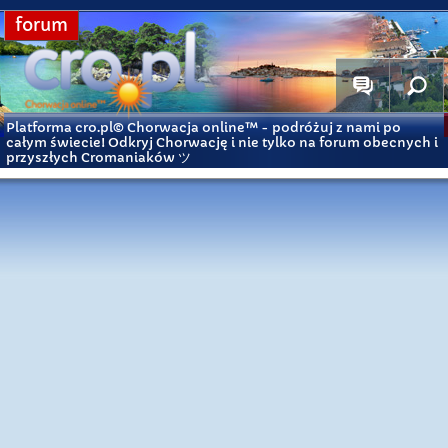
forum
Platforma cro.pl© Chorwacja online™
- podróżuj z nami po
całym świecie! Odkryj Chorwację i nie tylko na forum obecnych i
przyszłych Cromaniaków ツ