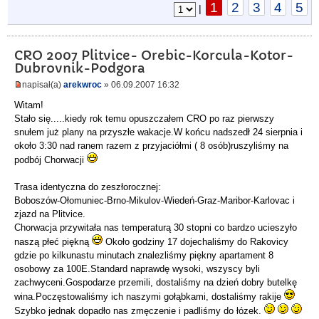
1
2
3
4
5
|
CRO 2007 Plitvice- Orebic-Korcula-Kotor-
Dubrovnik-Podgora
napisał(a)
arekwroc
» 06.09.2007 16:32
Witam!
Stało się.....kiedy rok temu opuszczałem CRO po raz pierwszy
snułem już plany na przyszłe wakacje.W końcu nadszedł 24 sierpnia i
około 3:30 nad ranem razem z przyjaciółmi ( 8 osób)ruszyliśmy na
podbój Chorwacji
Trasa identyczna do zeszłorocznej:
Boboszów-Ołomuniec-Brno-Mikulov-Wiedeń-Graz-Maribor-Karlovac i
zjazd na Plitvice.
Chorwacja przywitała nas temperaturą 30 stopni co bardzo ucieszyło
naszą płeć piękną
Około godziny 17 dojechaliśmy do Rakovicy
gdzie po kilkunastu minutach znalezliśmy piękny apartament 8
osobowy za 100E.Standard naprawdę wysoki, wszyscy byli
zachwyceni.Gospodarze przemili, dostaliśmy na dzień dobry butelkę
wina.Poczęstowaliśmy ich naszymi gołąbkami, dostaliśmy rakije
Szybko jednak dopadło nas zmęczenie i padliśmy do łózek.