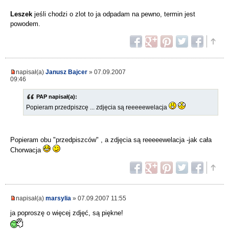
Leszek
jeśli chodzi o zlot to ja odpadam na pewno, termin jest
powodem.
napisał(a)
Janusz Bajcer
» 07.09.2007
09:46
PAP napisał(a):
Popieram przedpiszcę ... zdjęcia są reeeeewelacja
Popieram obu "przedpiszców" , a zdjęcia są reeeeewelacja -jak cała
Chorwacja
napisał(a)
marsylia
» 07.09.2007 11:55
ja poproszę o więcej zdjęć, są piękne!