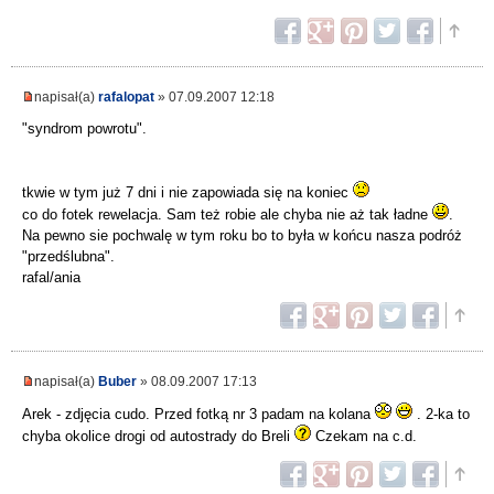
napisał(a)
rafalopat
» 07.09.2007 12:18
"syndrom powrotu".
tkwie w tym już 7 dni i nie zapowiada się na koniec
co do fotek rewelacja. Sam też robie ale chyba nie aż tak ładne
.
Na pewno sie pochwalę w tym roku bo to była w końcu nasza podróż
"przedślubna".
rafal/ania
napisał(a)
Buber
» 08.09.2007 17:13
Arek - zdjęcia cudo. Przed fotką nr 3 padam na kolana
. 2-ka to
chyba okolice drogi od autostrady do Breli
Czekam na c.d.