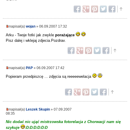
napisał(a)
wojan
» 06.09.2007 17:32
Arku - Twoje fotki jak zwykle
porażające
Pisz dalej i wklejaj zdjecia.Pozdrav.
napisał(a)
PAP
» 06.09.2007 17:42
Popieram przedpiszcę ... zdjęcia są reeeeewelacja
napisał(a)
Leszek Skupin
» 07.09.2007
08:35
Nic dodać nic ująć mistrzowska fotorelacja z Chorwacji nam się
szykuje
:D:D:D:D:D:D