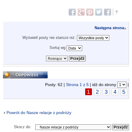
Następna strona
Wyświetl posty nie starsze niż:
Sortuj wg
Odpowiedz
Posty: 62 |
Strona
1
z
5
| idź do strony
|
1
2
3
4
5
Powrót do Nasze relacje z podróży
Skocz do: