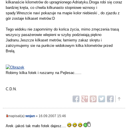
kilkanaście kilometrów do upragnionego Adriatyku.Droga robi się coraz
bardziej kręta, co chwila kilkunasto stopniowe wznosy i
spady.Wreszcie navi pokazuje na mapie kolor niebieski , do zjazdu z
gór zostaje kilkaset metrów:D
Tego widoku nie zapomnimy do końca życia, mimo zmęczenia trasą
wszyscy pasażerowie wlepieni w szyby podziwiają piękno
Jadranu.Jeszcze kilkaset metrów, łamiemy zakaz skrętu i
zatrzymujemy sie na punkcie widokowym kilka kilometrów przed
Brelą.
Robimy kilka fotek i ruszamy na Pejlesac......
C.D.N.
napisał(a)
wojan
» 16.09.2007 15:46
Arek -jakoś tak mało fotek dajesz....