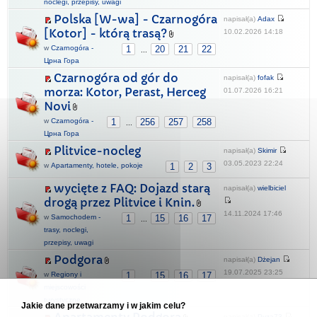
noclegi, przepisy, uwagi
Polska [W-wa] - Czarnogóra
napisał(a)
Adax
[Kotor] - którą trasą?
10.02.2026 14:18
w
Czarnogóra -
1
20
21
22
...
Црна Гора
Czarnogóra od gór do
napisał(a)
fofak
morza: Kotor, Perast, Herceg
01.07.2026 16:21
Novi
w
Czarnogóra -
1
256
257
258
...
Црна Гора
Plitvice-nocleg
napisał(a)
Skimir
03.05.2023 22:24
w
Apartamenty, hotele, pokoje
1
2
3
wycięte z FAQ: Dojazd starą
napisał(a)
wielbiciel
drogą przez Plitvice i Knin.
14.11.2024 17:46
w
Samochodem -
1
15
16
17
...
trasy, noclegi,
przepisy, uwagi
Podgora
napisał(a)
Dżejan
19.07.2025 23:25
w
Regiony i
1
15
16
17
...
miejscowości
turystyczne
Jakie dane przetwarzamy i w jakim celu?
napisał(a)
Pyza73