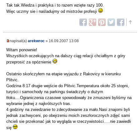
Tak tak.Wiedza i praktyka i to razem wzięte razy 100.
Więc uczmy sie i naśladujmy od mistrzów profesji
napisał(a)
arekwroc
» 16.09.2007 13:08
Witam ponownie!
Wszystkich oczekujących na dalszy ciąg relacji chciałbym z góry
przeprosić za opóznienie
Ostatnio skończyłem na etapie wyjazdu z Rakovicy w kierunku
Plitvic.
Godzina 8:17 drugie wejście do Plitvic.Temperatura około 25 stopni,
turyści i samochody na parkingu świadczyły o dużym
tłoku....Ograniczenia czasowe spowodowały że zmuszeni byliśmy na
wybranie jednej z najkrótszych tras.
4 godziny na zwiedzanie to zdecydowanie za mało.Nasi znajomi byli
jednak zachwyceni, po obejrzeniu moich zeszłorocznych zdjęć sami
chcieli sie przekonać jak to wygląda w rzeczywistości.....nie zawiedli
się