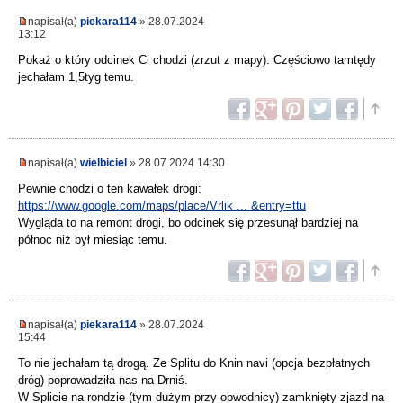
napisał(a)
piekara114
» 28.07.2024
13:12
Pokaż o który odcinek Ci chodzi (zrzut z mapy). Częściowo tamtędy
jechałam 1,5tyg temu.
napisał(a)
wielbiciel
» 28.07.2024 14:30
Pewnie chodzi o ten kawałek drogi:
https://www.google.com/maps/place/Vrlik ... &entry=ttu
Wygląda to na remont drogi, bo odcinek się przesunął bardziej na
północ niż był miesiąc temu.
napisał(a)
piekara114
» 28.07.2024
15:44
To nie jechałam tą drogą. Ze Splitu do Knin navi (opcja bezpłatnych
dróg) poprowadziła nas na Drniś.
W Splicie na rondzie (tym dużym przy obwodnicy) zamknięty zjazd na