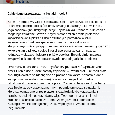
Półn.
w
Samochodem - trasy, noclegi,
1
2
3
przepisy, uwagi
Jakie dane przetwarzamy i w jakim celu?
Dojazd na wyspę Pag
napisał(a)
darek2510
Serwis internetowy Cro.pl Chorwacja Online wykorzystuje pliki cookie i
w
Samochodem - trasy,
1
2
3
4
pokrewne technologie, które umożliwiają i ułatwiają Ci korzystanie z
23.06.2023 15:02
noclegi, przepisy, uwagi
jego zasobów (np. utrzymują sesję użytkownika). Ponadto, pliki cookie
mogą być założone i wraz z innymi metodami zbierania preferencji
wykorzystywane przez naszych zaufanych partnerów w celu
Forum Chorwacja Online - Cro.pl
wyświetlenia Ci reklam spersonalizowanych oraz do celów
statystycznych. Korzystając z serwisu wyrażasz jednocześnie zgodę na
Usuń ciasteczka
• Strefa czasowa: UTC + 1 (Polska - czas zimowy) [
DST
]
wykorzystanie plików cookie i treści spersonalizowane, możesz
jednakże wyłączyć niektóre z plików cookies. Ewentualnie, możesz
wyłączyć pliki cookie w opcjach swojej przeglądarki internetowej.
Jeśli masz u nas konto, możemy również przetwarzać wprowadzone
przez Ciebie dane, które zostały zapisane w Twoim profilu (e-mail oraz
nick użytkownika są niezbędne do posiadania konta, pozostałe dane
są wprowadzane dobrowolnie). Nie musisz się jednak martwić,
jakiekolwiek dane wprowadzone przez Ciebie do bazy cro.pl nie będą
bez Twojej zgody przekazane innym podmiotom (poza sytuacjami,
które są wymagane przez prawo) i służą jedynie do korzystania z
[
reklama
] [
kontakt
]
serwisu cro.pl. Nie odsprzedamy więc Twojego e-maila ani innej
Platforma cro.pl© Chorwacja online™ wykorzystuje cookies do prawidłowego działania, te pliki
gromadzą na Twoim komputerze dane ułatwiające korzystanie z serwisu; więcej informacji w
zapisanej w profilu danej żadnemu zewnętrznemu podmiotowi.
polityce prywatności
.
Szczegółowe informacje znajdziesz w
polityce prywatności
oraz
Redakcja platformy cro.pl© Chorwacja online™ nie odpowiada za treści zamieszczone przez
Regulaminie.
użytkowników. Korzystanie z serwisu oznacza akceptację regulaminu. Serwis ma charakter
wyłącznie informacyjny. Cro.pl© nie reprezentuje interesów żadnego biura podróży, nie zajmuje
się organizacją imprez turystycznych oraz nie odpowiada za treść zamieszczonych reklam.