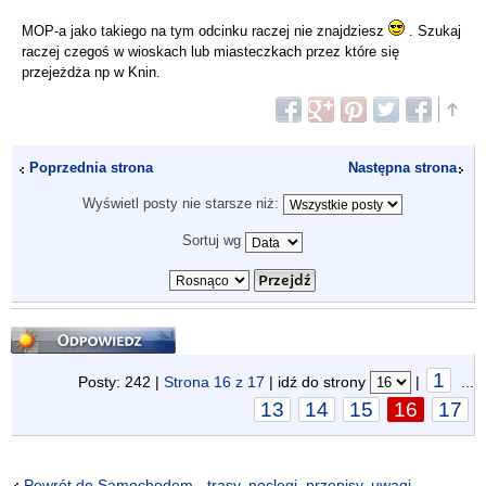
MOP-a jako takiego na tym odcinku raczej nie znajdziesz
. Szukaj
raczej czegoś w wioskach lub miasteczkach przez które się
przejeżdża np w Knin.
Poprzednia strona
Następna strona
Wyświetl posty nie starsze niż:
Sortuj wg
Odpowiedz
1
Posty: 242 |
Strona
16
z
17
| idź do strony
|
...
13
14
15
16
17
Powrót do Samochodem - trasy, noclegi, przepisy, uwagi