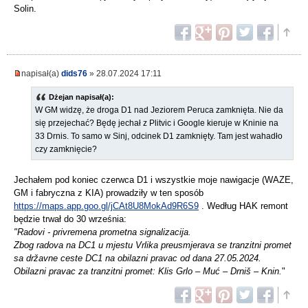
Solin.
napisał(a)
dids76
» 28.07.2024 17:11
Dżejan napisał(a):
W GM widzę, że droga D1 nad Jeziorem Peruca zamknięta. Nie da
się przejechać? Będę jechał z Plitvic i Google kieruje w Kninie na
33 Drnis. To samo w Sinj, odcinek D1 zamknięty. Tam jest wahadło
czy zamknięcie?
Jechałem pod koniec czerwca D1 i wszystkie moje nawigacje (WAZE,
GM i fabryczna z KIA) prowadziły w ten sposób
https://maps.app.goo.gl/jCAt8U8MokAd9R6S9
. Według HAK remont
będzie trwał do 30 września:
"Radovi - privremena prometna signalizacija.
Zbog radova na DC1 u mjestu Vrlika preusmjerava se tranzitni promet
sa državne ceste DC1 na obilazni pravac od dana 27.05.2024.
Obilazni pravac za tranzitni promet: Klis Grlo – Muć – Drniš – Knin.
"