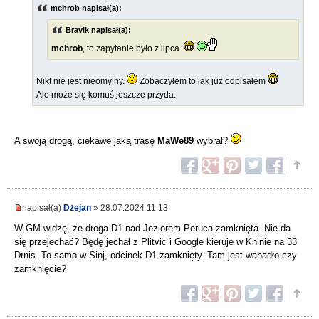
mchrob napisał(a):
Bravik napisał(a):
mchrob
, to zapytanie było z lipca.
Nikt nie jest nieomylny.
Zobaczyłem to jak już odpisałem
Ale może się komuś jeszcze przyda.
A swoją drogą, ciekawe jaką trasę
MaWe89
wybrał?
napisał(a)
Dżejan
» 28.07.2024 11:13
W GM widzę, że droga D1 nad Jeziorem Peruca zamknięta. Nie da
się przejechać? Będę jechał z Plitvic i Google kieruje w Kninie na 33
Drnis. To samo w Sinj, odcinek D1 zamknięty. Tam jest wahadło czy
zamknięcie?