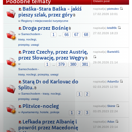
Podobne tematy
Ostatni post
Baška-Stara Baška - jakiś
napisał(a)
piotrulex
pieszy szlak, przez góry
17.02.2026 10:01
w
Regiony i miejscowości turystyczne
Droga przez Bośnię
napisał(a)
kris86k
27.02.2026 18:23
w
Samochodem -
1
66
67
68
...
trasy, noclegi,
przepisy, uwagi
Przez Czechy, przez Austrię,
napisał(a)
Bartek81
przez Słowację, przez Węgry
29.06.2026 21:14
w
1
379
380
381
...
Samochodem -
trasy, noclegi, przepisy, uwagi
Starą D1 od Karlovac do
napisał(a)
AdamSz
Splitu.
02.03.2025 12:58
w
Samochodem - trasy, noclegi,
1
2
przepisy, uwagi
Plitvice-nocleg
napisał(a)
Skimir
03.05.2023 22:24
w
Apartamenty, hotele, pokoje
1
2
3
Lefkada przez Albanię i
napisał(a)
Adax
powrót przez Macedonię
17.06.2026 23:14