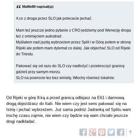
MaWe89 napisał(a):
A co z droga przez SLO jak polecacie jechać.
Mam też jeszcze jedno pytanie z CRO jedziemy pod Wenecję droga
też z ominięciem autostrad .
Myślałem nad jazdą wybrzeżem przez Split i w Górę potem w stronę
Rijeki ale potem mam dylemat co dalej. Jak objechać SLO od Rijeki
do Triestu.
Pakować się od razu do SLO czy nadłożyć i przekroczyć granicę
gdzieś przy samym morzu.
SLO na powrocie tez bez winiety, Włochy również lokalnie.
Od Rijeki w górę 8-ką a przed granicą odbijasz na E61 i darmową
drogą dojeżdżasz do Italii. Nie wiem czy jest sens pakować się na
Istrię i jechać wybrzeżem. Już sama podróż Jadranką od Splitu wam
trochę czasu zajmie, nie wiem czy będzie się wam chciało jeszcze
drogi nadkładać.