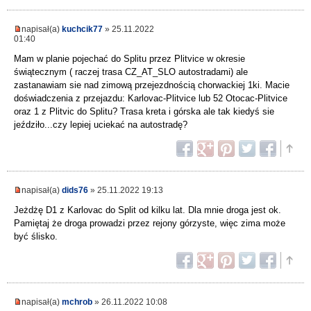
napisał(a)
kuchcik77
» 25.11.2022
01:40
Mam w planie pojechać do Splitu przez Plitvice w okresie
świątecznym ( raczej trasa CZ_AT_SLO autostradami) ale
zastanawiam sie nad zimową przejezdnością chorwackiej 1ki. Macie
doświadczenia z przejazdu: Karlovac-Plitvice lub 52 Otocac-Plitvice
oraz 1 z Plitvic do Splitu? Trasa kreta i górska ale tak kiedyś sie
jeździło...czy lepiej uciekać na autostradę?
napisał(a)
dids76
» 25.11.2022 19:13
Jeżdżę D1 z Karlovac do Split od kilku lat. Dla mnie droga jest ok.
Pamiętaj że droga prowadzi przez rejony górzyste, więc zima może
być ślisko.
napisał(a)
mchrob
» 26.11.2022 10:08