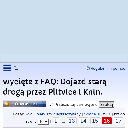
Regulamin i pomoc
wycięte z FAQ: Dojazd starą
drogą przez Plitvice i Knin.
Odpowiedz
Posty: 242
» pierwszy nieprzeczytany
|
Strona
16
z
17
| idź do
1
13
14
15
16
17
strony
|
...