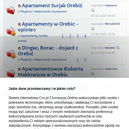
Apartament Surjak Orebić
napisał(a)
robpiwcio
w
Regiony i miejscowości turystyczne
07.02.2023 16:04
Apartamenty w Orebic -
napisał(a)
Michał0404
opinie
15.08.2023 13:54
w
Apartamenty, hotele,
1
2
3
4
pokoje
Dingac, Borac - dojazd z
napisał(a)
tkdiablo
Orebić
11.07.2023 09:56
w
Regiony i miejscowości turystyczne
1
2
Apartamentowce Roberta
napisał(a)
majeczka
Makłowicza w Orebic
29.08.2025 08:49
w
Apartamenty, hotele, pokoje
CRO 2010 Kastel Stari/Splitu
napisał(a)
filip122 vel
Jakie dane przetwarzamy i w jakim celu?
camp Biluś relacja rwana ;-)
Darek
Serwis internetowy Cro.pl Chorwacja Online wykorzystuje pliki cookie i
13.06.2025 17:49
w
Nasze relacje z
1
10
11
12
...
pokrewne technologie, które umożliwiają i ułatwiają Ci korzystanie z
podróży
jego zasobów (np. utrzymują sesję użytkownika). Ponadto, pliki cookie
mogą być założone i wraz z innymi metodami zbierania preferencji
wykorzystywane przez naszych zaufanych partnerów w celu
Forum Chorwacja Online - Cro.pl
wyświetlenia Ci reklam spersonalizowanych oraz do celów
statystycznych. Korzystając z serwisu wyrażasz jednocześnie zgodę na
Usuń ciasteczka
• Strefa czasowa: UTC + 1 (Polska - czas zimowy) [
DST
]