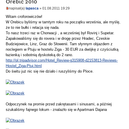
Orebić 2010
napisał(a)
lapasca
» 01.08.2011 19:29
Witam croforowiczów!
W Orebicu byliśmy w tamtym roku na początku września, ale myślę,
że to nie bułki i relacja się nada.
To nasz trzeci raz w Chorwacji , a wcześniej był Rovinj i Supetar.
Zapakowaliśmy się do rovera i w drogę przez Hradec, Czeskie
Budziejowice, Linz, Graz do Słowenii. Tam słynnym objazdem z
noclegiem w Ptuju w hostelu Ziga - 30 EUR za dwójkę z czyściutką
łazienką i sobotnią dyskoteką do 2 rano.
http://pl.tripadvisor.com/Hotel_Review-g315908-d2153813-Reviews-
Hostel_Ziga-Ptuj.html
Do świtu już nic się nie działo i ruszyliśmy do Ploce.
Odpoczynek na promie przed zakrętasami i sinusami, a później
szukaliśmy fajnego lokum - znalazło się w Apartmani Dajana