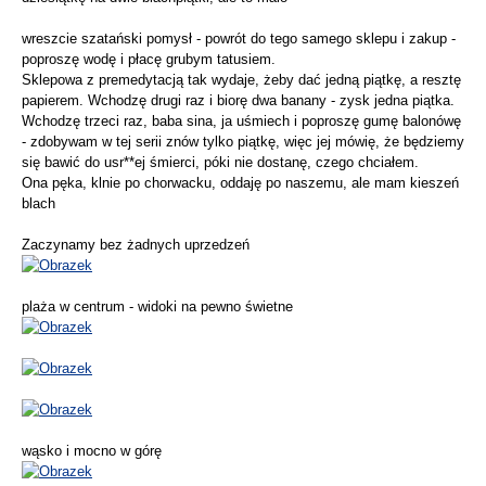
wreszcie szatański pomysł - powrót do tego samego sklepu i zakup -
poproszę wodę i płacę grubym tatusiem.
Sklepowa z premedytacją tak wydaje, żeby dać jedną piątkę, a resztę
papierem. Wchodzę drugi raz i biorę dwa banany - zysk jedna piątka.
Wchodzę trzeci raz, baba sina, ja uśmiech i poproszę gumę balonówę
- zdobywam w tej serii znów tylko piątkę, więc jej mówię, że będziemy
się bawić do usr**ej śmierci, póki nie dostanę, czego chciałem.
Ona pęka, klnie po chorwacku, oddaję po naszemu, ale mam kieszeń
blach
Zaczynamy bez żadnych uprzedzeń
plaża w centrum - widoki na pewno świetne
wąsko i mocno w górę