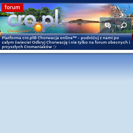
forum
Platforma cro.pl© Chorwacja online™
- podróżuj z nami po
całym świecie! Odkryj Chorwację i nie tylko na forum obecnych i
przyszłych Cromaniaków ツ