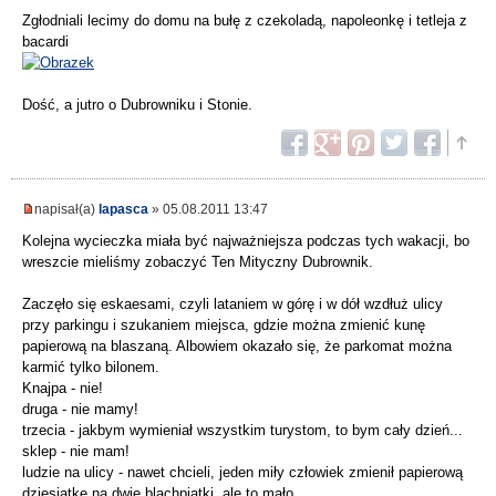
Zgłodniali lecimy do domu na bułę z czekoladą, napoleonkę i tetleja z
bacardi
Dość, a jutro o Dubrowniku i Stonie.
napisał(a)
lapasca
» 05.08.2011 13:47
Kolejna wycieczka miała być najważniejsza podczas tych wakacji, bo
wreszcie mieliśmy zobaczyć Ten Mityczny Dubrownik.
Zaczęło się eskaesami, czyli lataniem w górę i w dół wzdłuż ulicy
przy parkingu i szukaniem miejsca, gdzie można zmienić kunę
papierową na blaszaną. Albowiem okazało się, że parkomat można
karmić tylko bilonem.
Knajpa - nie!
druga - nie mamy!
trzecia - jakbym wymieniał wszystkim turystom, to bym cały dzień...
sklep - nie mam!
ludzie na ulicy - nawet chcieli, jeden miły człowiek zmienił papierową
dziesiątkę na dwie blachpiątki, ale to mało