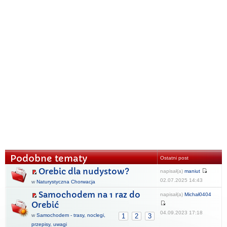
Podobne tematy
Ostatni post
Orebic dla nudystow?
napisał(a)
maniut
02.07.2025 14:43
w
Naturystyczna Chorwacja
Samochodem na 1 raz do
napisał(a)
Michał0404
Orebić
04.09.2023 17:18
w
Samochodem - trasy, noclegi,
1
2
3
przepisy, uwagi