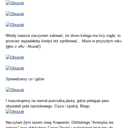
Wtedy zawsze zaczynam żałować, że skoro kolega ma trzy żagle, to
przecież wypadałoby kiedyś też spróbować... Może w przyszłym roku
(głos z offu - Akurat!)
Sprawdzamy co i gdzie
I maszerujemy na niemal puściutką plażę, gdzie poleguje paru
obywateli pola namiotowego. Cisza i spokój. Błogo.
Naczytani (tym razem nowy Krajewski, Orlińskiego "Ameryka nie
istnieje" oraz oldskulowy Conan Doyle) i rozleniwieni brykamy do