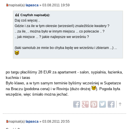
napisał(a)
lapasca
» 03.08.2011 19:59
Crayfish napisał(a):
Daj coś więcej ..
Gdzie i za ile w tym okresie (wrzesień) znaleźliście kwatery ?
.. za ile, .. można było w innym miejscu ... co polecacie .. ?
.. jak miejsce ... ? jakie najlepsze we wrześniu ?
(taki samolub ze mnie bo chyba będę we wrześniu i zbieram ...) ...
po targu płaciliśmy 28 EUR za apartament - salon, sypialnia, łazienka,
kuchnia i taras
Było klawo, a w tym samym terminie byliśmy wcześniej w Supetarze
na Braczu (podobna cena) i w Rovinju (dużo drożej
). Pogoda była
wszędzie, więc śmiało można jechać.
napisał(a)
lapasca
» 03.08.2011 20:55